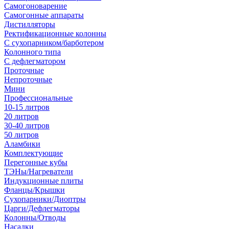
Самогоноварение
Самогонные аппараты
Дистилляторы
Ректификационные колонны
С сухопарником/барботером
Колонного типа
С дефлегматором
Проточные
Непроточные
Мини
Профессиональные
10-15 литров
20 литров
30-40 литров
50 литров
Аламбики
Комплектующие
Перегонные кубы
ТЭНы/Нагреватели
Индукционные плиты
Фланцы/Крышки
Сухопарники/Диоптры
Царги/Дефлегматоры
Колонны/Отводы
Насадки