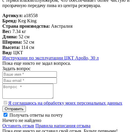
с термогильзой/плунжером, что обеспечивает более чистую и
прозрачную передачу пива из центра резервуара.
Артикул:
a18558
Бренд:
Keg King
Страна производства:
Австралия
Вес:
7.34 кг
Длина:
52 см
Ширина:
52 см
Высота:
114 см
Вид:
ЦКТ
Инструкции по эксплуатации ЦКТ Apollo, 30 л
Пока еще никто не задал вопроса.
Задать вопрос
Я соглашаюсь на обработку моих персональных данных
Отправить
Получать ответы на почту
Ничего не найдено
Оставить отзыв
Правила написания отзыва
Пока еще никто не оставил свой отзыв. Будьте первыми!