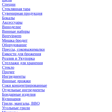
Специи
Стеклянная тара
Сувенирная продукция
Бокалы
Аксессуары
Виноделие
Винные наборы
Beervingem
Мишка бродит
Оборудование
Прессы, соковыжималки
Емкости для брожения
Розлив и Укупорка
Стеллажи для хранения
Стекло
Прочее
Ингредиенты
Винные дрожжи
Соки концентрированные
Отдельные ингредиенты
Бондарные изделия
Кулинария
Грили, мангалы, BBQ
Угольные грили