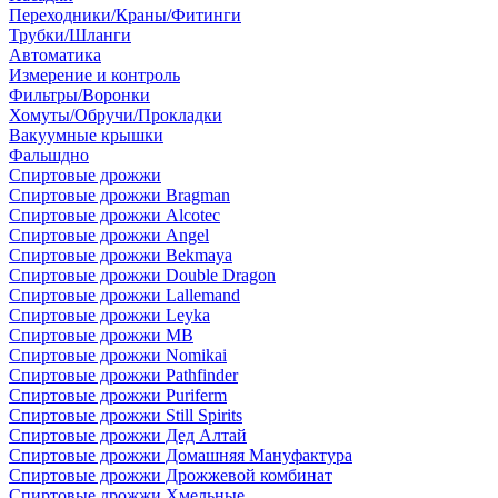
Переходники/Краны/Фитинги
Трубки/Шланги
Автоматика
Измерение и контроль
Фильтры/Воронки
Хомуты/Обручи/Прокладки
Вакуумные крышки
Фальшдно
Спиртовые дрожжи
Спиртовые дрожжи Bragman
Спиртовые дрожжи Alcotec
Спиртовые дрожжи Angel
Спиртовые дрожжи Bekmaya
Спиртовые дрожжи Double Dragon
Спиртовые дрожжи Lallemand
Спиртовые дрожжи Leyka
Спиртовые дрожжи MB
Спиртовые дрожжи Nomikai
Спиртовые дрожжи Pathfinder
Спиртовые дрожжи Puriferm
Спиртовые дрожжи Still Spirits
Спиртовые дрожжи Дед Алтай
Спиртовые дрожжи Домашняя Мануфактура
Спиртовые дрожжи Дрожжевой комбинат
Спиртовые дрожжи Хмельные