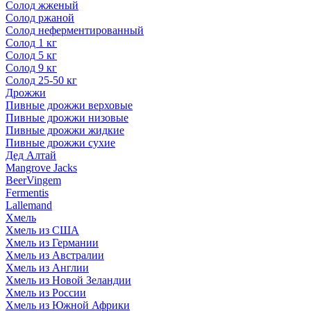
Солод жженый
Солод ржаной
Солод неферментированный
Солод 1 кг
Солод 5 кг
Солод 9 кг
Солод 25-50 кг
Дрожжи
Пивные дрожжи верховые
Пивные дрожжи низовые
Пивные дрожжи жидкие
Пивные дрожжи сухие
Дед Алтай
Mangrove Jacks
BeerVingem
Fermentis
Lallemand
Хмель
Хмель из США
Хмель из Германии
Хмель из Австралии
Хмель из Англии
Хмель из Новой Зеландии
Хмель из России
Хмель из Южной Африки