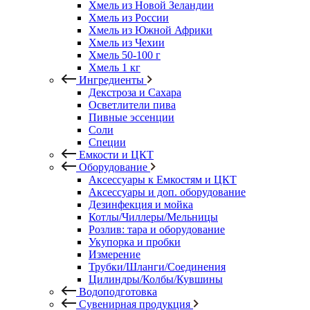
Хмель из Новой Зеландии
Хмель из России
Хмель из Южной Африки
Хмель из Чехии
Хмель 50-100 г
Хмель 1 кг
Ингредиенты
Декстроза и Сахара
Осветлители пива
Пивные эссенции
Соли
Специи
Емкости и ЦКТ
Оборудование
Аксессуары к Емкостям и ЦКТ
Аксессуары и доп. оборудование
Дезинфекция и мойка
Котлы/Чиллеры/Мельницы
Розлив: тара и оборудование
Укупорка и пробки
Измерение
Трубки/Шланги/Соединения
Цилиндры/Колбы/Кувшины
Водоподготовка
Сувенирная продукция