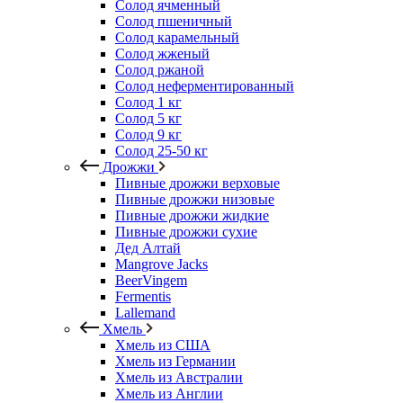
Солод ячменный
Солод пшеничный
Солод карамельный
Солод жженый
Солод ржаной
Солод неферментированный
Солод 1 кг
Солод 5 кг
Солод 9 кг
Солод 25-50 кг
Дрожжи
Пивные дрожжи верховые
Пивные дрожжи низовые
Пивные дрожжи жидкие
Пивные дрожжи сухие
Дед Алтай
Mangrove Jacks
BeerVingem
Fermentis
Lallemand
Хмель
Хмель из США
Хмель из Германии
Хмель из Австралии
Хмель из Англии