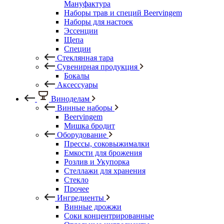
Мануфактура
Наборы трав и специй Beervingem
Наборы для настоек
Эссенции
Щепа
Специи
Стеклянная тара
Сувенирная продукция
Бокалы
Аксессуары
Виноделам
Винные наборы
Beervingem
Мишка бродит
Оборудование
Прессы, соковыжималки
Емкости для брожения
Розлив и Укупорка
Стеллажи для хранения
Стекло
Прочее
Ингредиенты
Винные дрожжи
Соки концентрированные