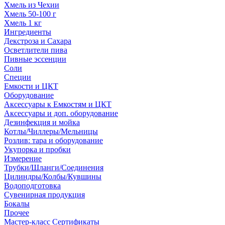
Хмель из Чехии
Хмель 50-100 г
Хмель 1 кг
Ингредиенты
Декстроза и Сахара
Осветлители пива
Пивные эссенции
Соли
Специи
Емкости и ЦКТ
Оборудование
Аксессуары к Емкостям и ЦКТ
Аксессуары и доп. оборудование
Дезинфекция и мойка
Котлы/Чиллеры/Мельницы
Розлив: тара и оборудование
Укупорка и пробки
Измерение
Трубки/Шланги/Соединения
Цилиндры/Колбы/Кувшины
Водоподготовка
Сувенирная продукция
Бокалы
Прочее
Мастер-класс Сертификаты