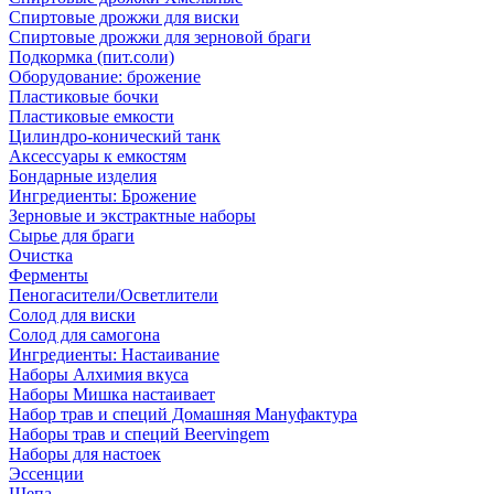
Спиртовые дрожжи для виски
Спиртовые дрожжи для зерновой браги
Подкормка (пит.соли)
Оборудование: брожение
Пластиковые бочки
Пластиковые емкости
Цилиндро-конический танк
Аксессуары к емкостям
Бондарные изделия
Ингредиенты: Брожение
Зерновые и экстрактные наборы
Сырье для браги
Очистка
Ферменты
Пеногасители/Осветлители
Солод для виски
Солод для самогона
Ингредиенты: Настаивание
Наборы Алхимия вкуса
Наборы Мишка настаивает
Набор трав и специй Домашняя Мануфактура
Наборы трав и специй Beervingem
Наборы для настоек
Эссенции
Щепа