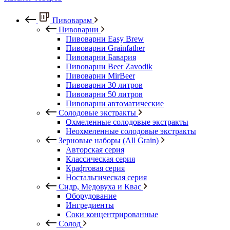
Пивоварам
Пивоварни
Пивоварни Easy Brew
Пивоварни Grainfather
Пивоварни Бавария
Пивоварни Beer Zavodik
Пивоварни MirBeer
Пивоварни 30 литров
Пивоварни 50 литров
Пивоварни автоматические
Солодовые экстракты
Охмеленные солодовые экстракты
Неохмеленные солодовые экстракты
Зерновые наборы (All Grain)
Авторская серия
Классическая серия
Крафтовая серия
Ностальгическая серия
Сидр, Медовуха и Квас
Оборудование
Ингредиенты
Соки концентрированные
Солод