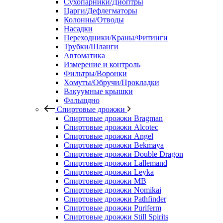
Сухопарники/Диоптры
Царги/Дефлегматоры
Колонны/Отводы
Насадки
Переходники/Краны/Фитинги
Трубки/Шланги
Автоматика
Измерение и контроль
Фильтры/Воронки
Хомуты/Обручи/Прокладки
Вакуумные крышки
Фальшдно
Спиртовые дрожжи
Спиртовые дрожжи Bragman
Спиртовые дрожжи Alcotec
Спиртовые дрожжи Angel
Спиртовые дрожжи Bekmaya
Спиртовые дрожжи Double Dragon
Спиртовые дрожжи Lallemand
Спиртовые дрожжи Leyka
Спиртовые дрожжи MB
Спиртовые дрожжи Nomikai
Спиртовые дрожжи Pathfinder
Спиртовые дрожжи Puriferm
Спиртовые дрожжи Still Spirits