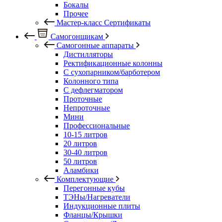
Бокалы
Прочее
Мастер-класс Сертификаты
Самогонщикам
Самогонные аппараты
Дистилляторы
Ректификационные колонны
С сухопарником/барботером
Колонного типа
С дефлегматором
Проточные
Непроточные
Мини
Профессиональные
10-15 литров
20 литров
30-40 литров
50 литров
Аламбики
Комплектующие
Перегонные кубы
ТЭНы/Нагреватели
Индукционные плиты
Фланцы/Крышки