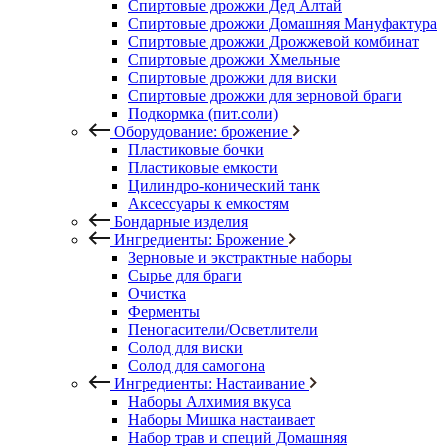
Спиртовые дрожжи Дед Алтай
Спиртовые дрожжи Домашняя Мануфактура
Спиртовые дрожжи Дрожжевой комбинат
Спиртовые дрожжи Хмельные
Спиртовые дрожжи для виски
Спиртовые дрожжи для зерновой браги
Подкормка (пит.соли)
Оборудование: брожение
Пластиковые бочки
Пластиковые емкости
Цилиндро-конический танк
Аксессуары к емкостям
Бондарные изделия
Ингредиенты: Брожение
Зерновые и экстрактные наборы
Сырье для браги
Очистка
Ферменты
Пеногасители/Осветлители
Солод для виски
Солод для самогона
Ингредиенты: Настаивание
Наборы Алхимия вкуса
Наборы Мишка настаивает
Набор трав и специй Домашняя