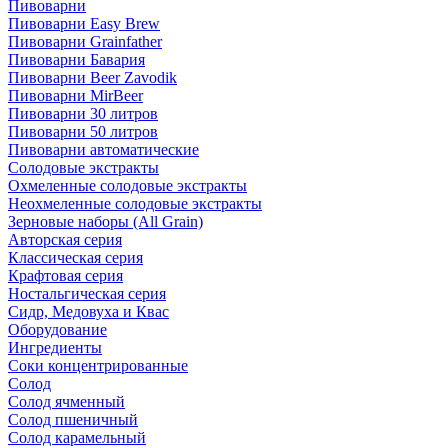
Пивоварни
Пивоварни Easy Brew
Пивоварни Grainfather
Пивоварни Бавария
Пивоварни Beer Zavodik
Пивоварни MirBeer
Пивоварни 30 литров
Пивоварни 50 литров
Пивоварни автоматические
Солодовые экстракты
Охмеленные солодовые экстракты
Неохмеленные солодовые экстракты
Зерновые наборы (All Grain)
Авторская серия
Классическая серия
Крафтовая серия
Ностальгическая серия
Сидр, Медовуха и Квас
Оборудование
Ингредиенты
Соки концентрированные
Солод
Солод ячменный
Солод пшеничный
Солод карамельный