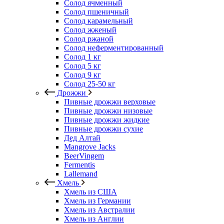
Солод ячменный
Солод пшеничный
Солод карамельный
Солод жженый
Солод ржаной
Солод неферментированный
Солод 1 кг
Солод 5 кг
Солод 9 кг
Солод 25-50 кг
Дрожжи
Пивные дрожжи верховые
Пивные дрожжи низовые
Пивные дрожжи жидкие
Пивные дрожжи сухие
Дед Алтай
Mangrove Jacks
BeerVingem
Fermentis
Lallemand
Хмель
Хмель из США
Хмель из Германии
Хмель из Австралии
Хмель из Англии