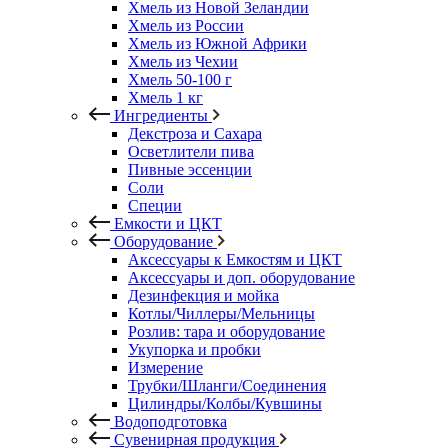
Хмель из Новой Зеландии
Хмель из России
Хмель из Южной Африки
Хмель из Чехии
Хмель 50-100 г
Хмель 1 кг
Ингредиенты
Декстроза и Сахара
Осветлители пива
Пивные эссенции
Соли
Специи
Емкости и ЦКТ
Оборудование
Аксессуары к Емкостям и ЦКТ
Аксессуары и доп. оборудование
Дезинфекция и мойка
Котлы/Чиллеры/Мельницы
Розлив: тара и оборудование
Укупорка и пробки
Измерение
Трубки/Шланги/Соединения
Цилиндры/Колбы/Кувшины
Водоподготовка
Сувенирная продукция