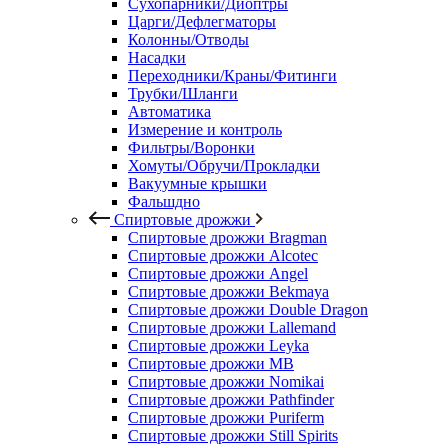
Сухопарники/Диоптры
Царги/Дефлегматоры
Колонны/Отводы
Насадки
Переходники/Краны/Фитинги
Трубки/Шланги
Автоматика
Измерение и контроль
Фильтры/Воронки
Хомуты/Обручи/Прокладки
Вакуумные крышки
Фальшдно
Спиртовые дрожжи
Спиртовые дрожжи Bragman
Спиртовые дрожжи Alcotec
Спиртовые дрожжи Angel
Спиртовые дрожжи Bekmaya
Спиртовые дрожжи Double Dragon
Спиртовые дрожжи Lallemand
Спиртовые дрожжи Leyka
Спиртовые дрожжи MB
Спиртовые дрожжи Nomikai
Спиртовые дрожжи Pathfinder
Спиртовые дрожжи Puriferm
Спиртовые дрожжи Still Spirits