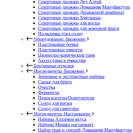
Спиртовые дрожжи Дед Алтай
Спиртовые дрожжи Домашняя Мануфактура
Спиртовые дрожжи Дрожжевой комбинат
Спиртовые дрожжи Хмельные
Спиртовые дрожжи для виски
Спиртовые дрожжи для зерновой браги
Подкормка (пит.соли)
Оборудование: брожение
Пластиковые бочки
Пластиковые емкости
Цилиндро-конический танк
Аксессуары к емкостям
Бондарные изделия
Ингредиенты: Брожение
Зерновые и экстрактные наборы
Сырье для браги
Очистка
Ферменты
Пеногасители/Осветлители
Солод для виски
Солод для самогона
Ингредиенты: Настаивание
Наборы Алхимия вкуса
Наборы Мишка настаивает
Набор трав и специй Домашняя Мануфактура