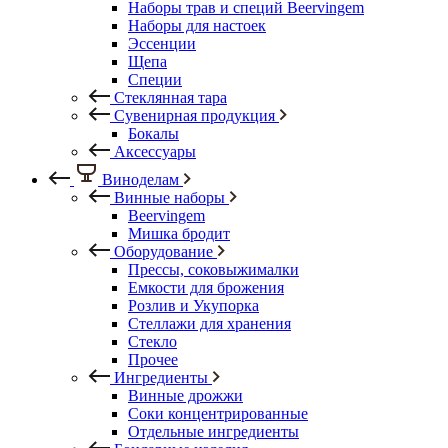
Наборы трав и специй Beervingem
Наборы для настоек
Эссенции
Щепа
Специи
Стеклянная тара
Сувенирная продукция
Бокалы
Аксессуары
Виноделам
Винные наборы
Beervingem
Мишка бродит
Оборудование
Прессы, соковыжималки
Емкости для брожения
Розлив и Укупорка
Стеллажи для хранения
Стекло
Прочее
Ингредиенты
Винные дрожжи
Соки концентрированные
Отдельные ингредиенты