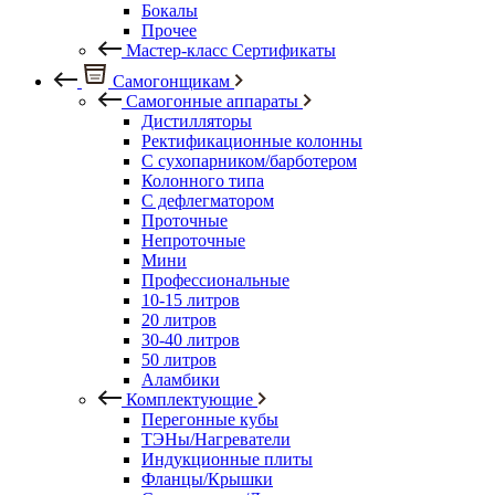
Бокалы
Прочее
Мастер-класс Сертификаты
Самогонщикам
Самогонные аппараты
Дистилляторы
Ректификационные колонны
С сухопарником/барботером
Колонного типа
С дефлегматором
Проточные
Непроточные
Мини
Профессиональные
10-15 литров
20 литров
30-40 литров
50 литров
Аламбики
Комплектующие
Перегонные кубы
ТЭНы/Нагреватели
Индукционные плиты
Фланцы/Крышки