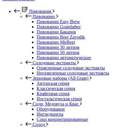
Пивоварам
Пивоварни
Пивоварни Easy Brew
Пивоварни Grainfather
Пивоварни Бавария
Пивоварни Beer Zavodik
Пивоварни MirBeer
Пивоварни 30 литров
Пивоварни 50 литров
Пивоварни автоматические
Солодовые экстракты
Охмеленные солодовые экстракты
Неохмеленные солодовые экстракты
Зерновые наборы (All Grain)
Авторская серия
Классическая серия
Крафтовая серия
Ностальгическая серия
Сидр, Медовуха и Квас
Оборудование
Ингредиенты
Соки концентрированные
Солод