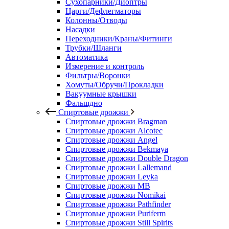
Сухопарники/Диоптры
Царги/Дефлегматоры
Колонны/Отводы
Насадки
Переходники/Краны/Фитинги
Трубки/Шланги
Автоматика
Измерение и контроль
Фильтры/Воронки
Хомуты/Обручи/Прокладки
Вакуумные крышки
Фальшдно
Спиртовые дрожжи
Спиртовые дрожжи Bragman
Спиртовые дрожжи Alcotec
Спиртовые дрожжи Angel
Спиртовые дрожжи Bekmaya
Спиртовые дрожжи Double Dragon
Спиртовые дрожжи Lallemand
Спиртовые дрожжи Leyka
Спиртовые дрожжи MB
Спиртовые дрожжи Nomikai
Спиртовые дрожжи Pathfinder
Спиртовые дрожжи Puriferm
Спиртовые дрожжи Still Spirits