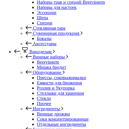
Наборы трав и специй Beervingem
Наборы для настоек
Эссенции
Щепа
Специи
Стеклянная тара
Сувенирная продукция
Бокалы
Аксессуары
Виноделам
Винные наборы
Beervingem
Мишка бродит
Оборудование
Прессы, соковыжималки
Емкости для брожения
Розлив и Укупорка
Стеллажи для хранения
Стекло
Прочее
Ингредиенты
Винные дрожжи
Соки концентрированные
Отдельные ингредиенты