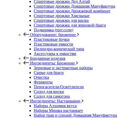
Спиртовые дрожжи Дед Алтай
Спиртовые дрожжи Домашняя Мануфактура
Спиртовые дрожжи Дрожжевой комбинат
Спиртовые дрожжи Хмельные
Спиртовые дрожжи для виски
Спиртовые дрожжи для зерновой браги
Подкормка (пит.соли)
Оборудование: брожение
Пластиковые бочки
Пластиковые емкости
Цилиндро-конический танк
Аксессуары к емкостям
Бондарные изделия
Ингредиенты: Брожение
Зерновые и экстрактные наборы
Сырье для браги
Очистка
Ферменты
Пеногасители/Осветлители
Солод для виски
Солод для самогона
Ингредиенты: Настаивание
Наборы Алхимия вкуса
Наборы Мишка настаивает
Набор трав и специй Домашняя Мануфактура