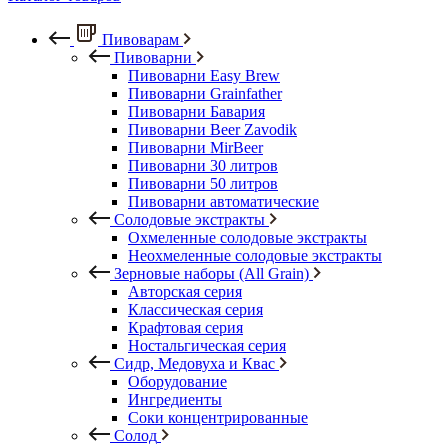
Пивоварам
Пивоварни
Пивоварни Easy Brew
Пивоварни Grainfather
Пивоварни Бавария
Пивоварни Beer Zavodik
Пивоварни MirBeer
Пивоварни 30 литров
Пивоварни 50 литров
Пивоварни автоматические
Солодовые экстракты
Охмеленные солодовые экстракты
Неохмеленные солодовые экстракты
Зерновые наборы (All Grain)
Авторская серия
Классическая серия
Крафтовая серия
Ностальгическая серия
Сидр, Медовуха и Квас
Оборудование
Ингредиенты
Соки концентрированные
Солод