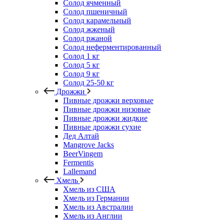
Солод ячменный
Солод пшеничный
Солод карамельный
Солод жженый
Солод ржаной
Солод неферментированный
Солод 1 кг
Солод 5 кг
Солод 9 кг
Солод 25-50 кг
Дрожжи
Пивные дрожжи верховые
Пивные дрожжи низовые
Пивные дрожжи жидкие
Пивные дрожжи сухие
Дед Алтай
Mangrove Jacks
BeerVingem
Fermentis
Lallemand
Хмель
Хмель из США
Хмель из Германии
Хмель из Австралии
Хмель из Англии