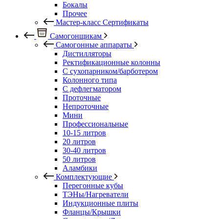
Бокалы
Прочее
Мастер-класс Сертификаты
Самогонщикам
Самогонные аппараты
Дистилляторы
Ректификационные колонны
С сухопарником/барботером
Колонного типа
С дефлегматором
Проточные
Непроточные
Мини
Профессиональные
10-15 литров
20 литров
30-40 литров
50 литров
Аламбики
Комплектующие
Перегонные кубы
ТЭНы/Нагреватели
Индукционные плиты
Фланцы/Крышки