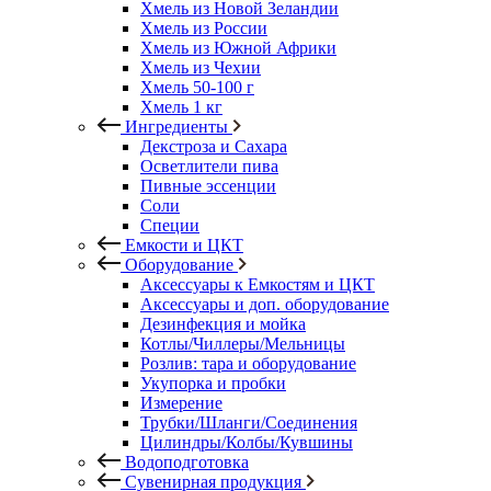
Хмель из Новой Зеландии
Хмель из России
Хмель из Южной Африки
Хмель из Чехии
Хмель 50-100 г
Хмель 1 кг
Ингредиенты
Декстроза и Сахара
Осветлители пива
Пивные эссенции
Соли
Специи
Емкости и ЦКТ
Оборудование
Аксессуары к Емкостям и ЦКТ
Аксессуары и доп. оборудование
Дезинфекция и мойка
Котлы/Чиллеры/Мельницы
Розлив: тара и оборудование
Укупорка и пробки
Измерение
Трубки/Шланги/Соединения
Цилиндры/Колбы/Кувшины
Водоподготовка
Сувенирная продукция