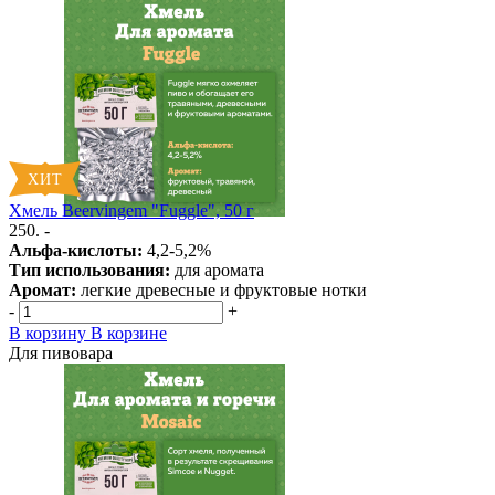
Хмель Beervingem "Fuggle", 50 г
250. -
Альфа-кислоты:
4,2-5,2%
Тип использования:
для аромата
Аромат:
легкие древесные и фруктовые нотки
-
+
В корзину
В корзине
Для пивовара