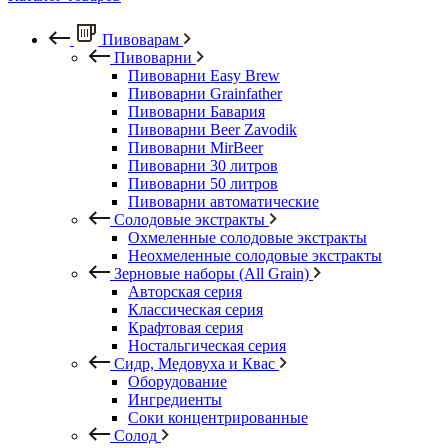
Пивоварам
Пивоварни
Пивоварни Easy Brew
Пивоварни Grainfather
Пивоварни Бавария
Пивоварни Beer Zavodik
Пивоварни MirBeer
Пивоварни 30 литров
Пивоварни 50 литров
Пивоварни автоматические
Солодовые экстракты
Охмеленные солодовые экстракты
Неохмеленные солодовые экстракты
Зерновые наборы (All Grain)
Авторская серия
Классическая серия
Крафтовая серия
Ностальгическая серия
Сидр, Медовуха и Квас
Оборудование
Ингредиенты
Соки концентрированные
Солод