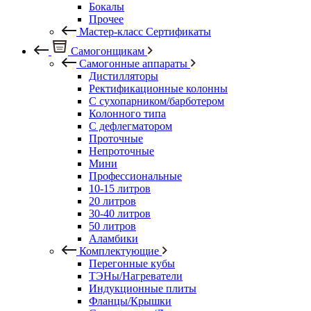
Бокалы
Прочее
Мастер-класс Сертификаты
Самогонщикам
Самогонные аппараты
Дистилляторы
Ректификационные колонны
С сухопарником/барботером
Колонного типа
С дефлегматором
Проточные
Непроточные
Мини
Профессиональные
10-15 литров
20 литров
30-40 литров
50 литров
Аламбики
Комплектующие
Перегонные кубы
ТЭНы/Нагреватели
Индукционные плиты
Фланцы/Крышки