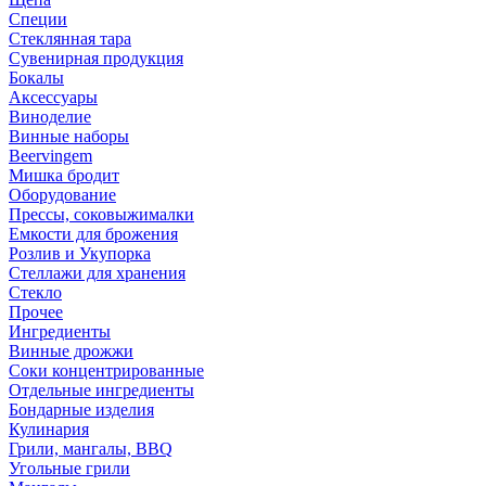
Специи
Стеклянная тара
Сувенирная продукция
Бокалы
Аксессуары
Виноделие
Винные наборы
Beervingem
Мишка бродит
Оборудование
Прессы, соковыжималки
Емкости для брожения
Розлив и Укупорка
Стеллажи для хранения
Стекло
Прочее
Ингредиенты
Винные дрожжи
Соки концентрированные
Отдельные ингредиенты
Бондарные изделия
Кулинария
Грили, мангалы, BBQ
Угольные грили