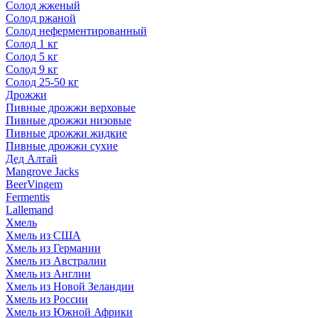
Солод жженый
Солод ржаной
Солод неферментированный
Солод 1 кг
Солод 5 кг
Солод 9 кг
Солод 25-50 кг
Дрожжи
Пивные дрожжи верховые
Пивные дрожжи низовые
Пивные дрожжи жидкие
Пивные дрожжи сухие
Дед Алтай
Mangrove Jacks
BeerVingem
Fermentis
Lallemand
Хмель
Хмель из США
Хмель из Германии
Хмель из Австралии
Хмель из Англии
Хмель из Новой Зеландии
Хмель из России
Хмель из Южной Африки