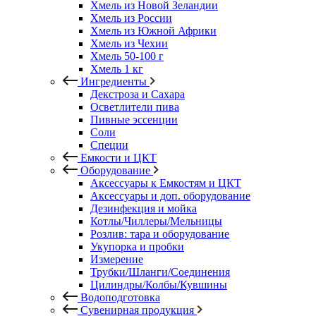
Хмель из Новой Зеландии
Хмель из России
Хмель из Южной Африки
Хмель из Чехии
Хмель 50-100 г
Хмель 1 кг
Ингредиенты
Декстроза и Сахара
Осветлители пива
Пивные эссенции
Соли
Специи
Емкости и ЦКТ
Оборудование
Аксессуары к Емкостям и ЦКТ
Аксессуары и доп. оборудование
Дезинфекция и мойка
Котлы/Чиллеры/Мельницы
Розлив: тара и оборудование
Укупорка и пробки
Измерение
Трубки/Шланги/Соединения
Цилиндры/Колбы/Кувшины
Водоподготовка
Сувенирная продукция