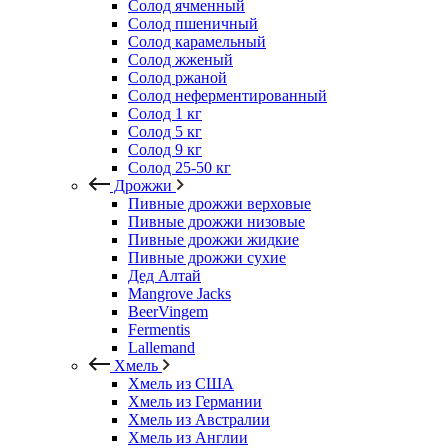
Солод ячменный
Солод пшеничный
Солод карамельный
Солод жженый
Солод ржаной
Солод неферментированный
Солод 1 кг
Солод 5 кг
Солод 9 кг
Солод 25-50 кг
Дрожжи
Пивные дрожжи верховые
Пивные дрожжи низовые
Пивные дрожжи жидкие
Пивные дрожжи сухие
Дед Алтай
Mangrove Jacks
BeerVingem
Fermentis
Lallemand
Хмель
Хмель из США
Хмель из Германии
Хмель из Австралии
Хмель из Англии