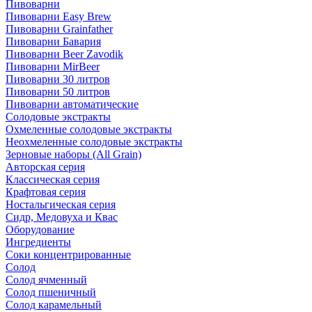
Пивоварни
Пивоварни Easy Brew
Пивоварни Grainfather
Пивоварни Бавария
Пивоварни Beer Zavodik
Пивоварни MirBeer
Пивоварни 30 литров
Пивоварни 50 литров
Пивоварни автоматические
Солодовые экстракты
Охмеленные солодовые экстракты
Неохмеленные солодовые экстракты
Зерновые наборы (All Grain)
Авторская серия
Классическая серия
Крафтовая серия
Ностальгическая серия
Сидр, Медовуха и Квас
Оборудование
Ингредиенты
Соки концентрированные
Солод
Солод ячменный
Солод пшеничный
Солод карамельный