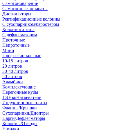
Самогоноварение
Самогонные аппараты
Дистилляторы
Ректификационные колонны
С сухопарником/барботером
Колонного типа
С дефлегматором
Проточные
Непроточные
Мини
Профессиональные
10-15 литров
20 литров
30-40 литров
50 литров
Аламбики
Комплектующие
Перегонные кубы
ТЭНы/Нагреватели
Индукционные плиты
Фланцы/Крышки
Сухопарники/Диоптры
Царги/Дефлегматоры
Колонны/Отводы
Насадки