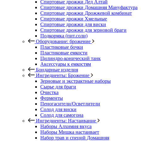
Спиртовые дрожжи Дед Алтай
Спиртовые дрожжи Домашняя Мануфактура
Спиртовые дрожжи Дрожжевой комбинат
Спиртовые дрожжи Хмельные
Спиртовые дрожжи для виски
Спиртовые дрожжи для зерновой браги
Подкормка (пит.соли)
Оборудование: брожение
Пластиковые бочки
Пластиковые емкости
Цилиндро-конический танк
Аксессуары к емкостям
Бондарные изделия
Ингредиенты: Брожение
Зерновые и экстрактные наборы
Сырье для браги
Очистка
Ферменты
Пеногасители/Осветлители
Солод для виски
Солод для самогона
Ингредиенты: Настаивание
Наборы Алхимия вкуса
Наборы Мишка настаивает
Набор трав и специй Домашняя