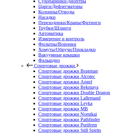
Сухопарники/Диоптры
Царги/Дефлегматоры
Колонны/Отводы
Насадки
Переходники/Краны/Фитинги
Трубки/Шланги
Автоматика
Измерение и контроль
Фильтры/Воронки
Хомуты/Обручи/Прокладки
Вакуумные крышки
Фальшдно
Спиртовые дрожжи
Спиртовые дрожжи Bragman
Спиртовые дрожжи Alcotec
Спиртовые дрожжи Angel
Спиртовые дрожжи Bekmaya
Спиртовые дрожжи Double Dragon
Спиртовые дрожжи Lallemand
Спиртовые дрожжи Leyka
Спиртовые дрожжи MB
Спиртовые дрожжи Nomikai
Спиртовые дрожжи Pathfinder
Спиртовые дрожжи Puriferm
Спиртовые дрожжи Still Spirits