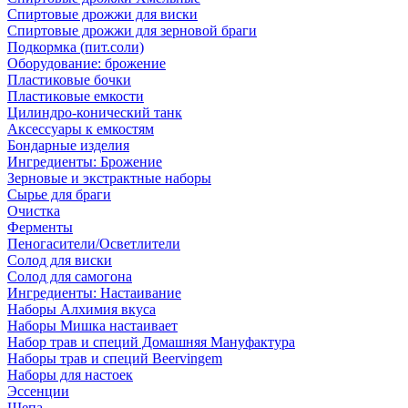
Спиртовые дрожжи для виски
Спиртовые дрожжи для зерновой браги
Подкормка (пит.соли)
Оборудование: брожение
Пластиковые бочки
Пластиковые емкости
Цилиндро-конический танк
Аксессуары к емкостям
Бондарные изделия
Ингредиенты: Брожение
Зерновые и экстрактные наборы
Сырье для браги
Очистка
Ферменты
Пеногасители/Осветлители
Солод для виски
Солод для самогона
Ингредиенты: Настаивание
Наборы Алхимия вкуса
Наборы Мишка настаивает
Набор трав и специй Домашняя Мануфактура
Наборы трав и специй Beervingem
Наборы для настоек
Эссенции
Щепа