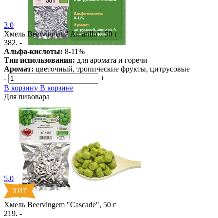
3.0
Хмель Beervingem "Amarillo", 50 г
382. -
Альфа-кислоты:
8-11%
Тип использования:
для аромата и горечи
Аромат:
цветочный, тропические фрукты, цитрусовые
-
+
В корзину
В корзине
Для пивовара
5.0
Хмель Beervingem "Cascade", 50 г
219. -