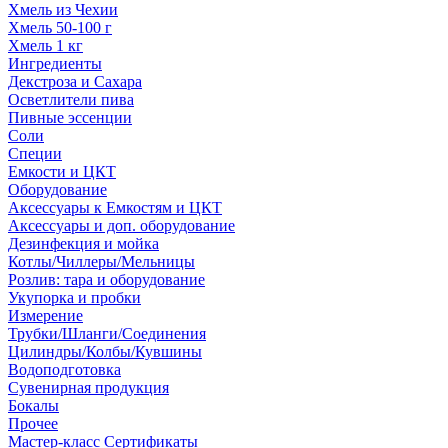
Хмель из Чехии
Хмель 50-100 г
Хмель 1 кг
Ингредиенты
Декстроза и Сахара
Осветлители пива
Пивные эссенции
Соли
Специи
Емкости и ЦКТ
Оборудование
Аксессуары к Емкостям и ЦКТ
Аксессуары и доп. оборудование
Дезинфекция и мойка
Котлы/Чиллеры/Мельницы
Розлив: тара и оборудование
Укупорка и пробки
Измерение
Трубки/Шланги/Соединения
Цилиндры/Колбы/Кувшины
Водоподготовка
Сувенирная продукция
Бокалы
Прочее
Мастер-класс Сертификаты