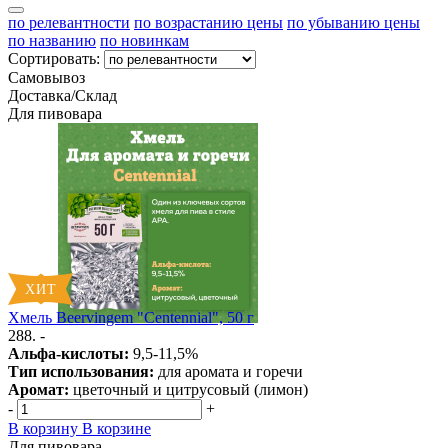
по релевантности
по возрастанию цены
по убыванию цены
по названию
по новинкам
Сортировать:
Самовывоз
Доставка/Склад
Для пивовара
Хмель Beervingem "Centennial", 50 г
288. -
Альфа-кислоты:
9,5-11,5%
Тип использования:
для аромата и горечи
Аромат:
цветочный и цитрусовый (лимон)
-
+
В корзину
В корзине
Для пивовара