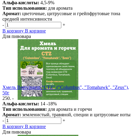
Альфа-кислоты:
4,5-9%
Тип использования:
для аромата
Аромат:
цветочные, цитрусовые и грейпфрутовые тона
средней интенсивности
-
+
В корзину
В корзине
Для пивовара
Хмель Beervingem "CTZ" ("Columbus", "Tomahawk", "Zeus"),
50г
250. -
Альфа-кислоты:
14 -18%
Тип использования:
для аромата и горечи
Аромат:
земленистый, травяной, специи и цитрусовые ноты
-
+
В корзину
В корзине
Для пивовара