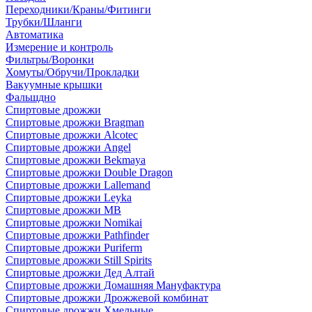
Переходники/Краны/Фитинги
Трубки/Шланги
Автоматика
Измерение и контроль
Фильтры/Воронки
Хомуты/Обручи/Прокладки
Вакуумные крышки
Фальшдно
Спиртовые дрожжи
Спиртовые дрожжи Bragman
Спиртовые дрожжи Alcotec
Спиртовые дрожжи Angel
Спиртовые дрожжи Bekmaya
Спиртовые дрожжи Double Dragon
Спиртовые дрожжи Lallemand
Спиртовые дрожжи Leyka
Спиртовые дрожжи MB
Спиртовые дрожжи Nomikai
Спиртовые дрожжи Pathfinder
Спиртовые дрожжи Puriferm
Спиртовые дрожжи Still Spirits
Спиртовые дрожжи Дед Алтай
Спиртовые дрожжи Домашняя Мануфактура
Спиртовые дрожжи Дрожжевой комбинат
Спиртовые дрожжи Хмельные