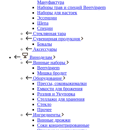
Мануфактура
Наборы трав и специй Beervingem
Наборы для настоек
Эссенции
Щепа
Специи
Стеклянная тара
Сувенирная продукция
Бокалы
Аксессуары
Виноделам
Винные наборы
Beervingem
Мишка бродит
Оборудование
Прессы, соковыжималки
Емкости для брожения
Розлив и Укупорка
Стеллажи для хранения
Стекло
Прочее
Ингредиенты
Винные дрожжи
Соки концентрированные