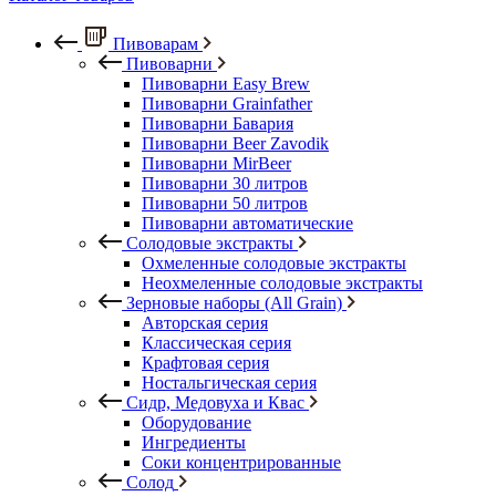
Пивоварам
Пивоварни
Пивоварни Easy Brew
Пивоварни Grainfather
Пивоварни Бавария
Пивоварни Beer Zavodik
Пивоварни MirBeer
Пивоварни 30 литров
Пивоварни 50 литров
Пивоварни автоматические
Солодовые экстракты
Охмеленные солодовые экстракты
Неохмеленные солодовые экстракты
Зерновые наборы (All Grain)
Авторская серия
Классическая серия
Крафтовая серия
Ностальгическая серия
Сидр, Медовуха и Квас
Оборудование
Ингредиенты
Соки концентрированные
Солод