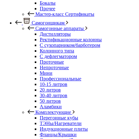
Бокалы
Прочее
Мастер-класс Сертификаты
Самогонщикам
Самогонные аппараты
Дистилляторы
Ректификационные колонны
С сухопарником/барботером
Колонного типа
С дефлегматором
Проточные
Непроточные
Мини
Профессиональные
10-15 литров
20 литров
30-40 литров
50 литров
Аламбики
Комплектующие
Перегонные кубы
ТЭНы/Нагреватели
Индукционные плиты
Фланцы/Крышки