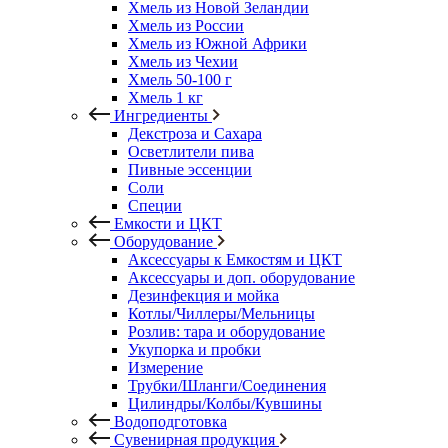
Хмель из Новой Зеландии
Хмель из России
Хмель из Южной Африки
Хмель из Чехии
Хмель 50-100 г
Хмель 1 кг
Ингредиенты
Декстроза и Сахара
Осветлители пива
Пивные эссенции
Соли
Специи
Емкости и ЦКТ
Оборудование
Аксессуары к Емкостям и ЦКТ
Аксессуары и доп. оборудование
Дезинфекция и мойка
Котлы/Чиллеры/Мельницы
Розлив: тара и оборудование
Укупорка и пробки
Измерение
Трубки/Шланги/Соединения
Цилиндры/Колбы/Кувшины
Водоподготовка
Сувенирная продукция