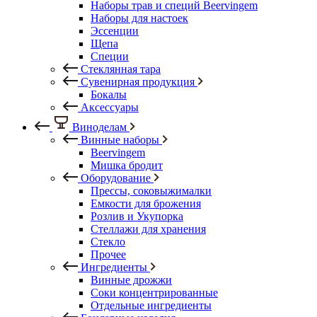
Наборы трав и специй Beervingem
Наборы для настоек
Эссенции
Щепа
Специи
Стеклянная тара
Сувенирная продукция
Бокалы
Аксессуары
Виноделам
Винные наборы
Beervingem
Мишка бродит
Оборудование
Прессы, соковыжималки
Емкости для брожения
Розлив и Укупорка
Стеллажи для хранения
Стекло
Прочее
Ингредиенты
Винные дрожжи
Соки концентрированные
Отдельные ингредиенты