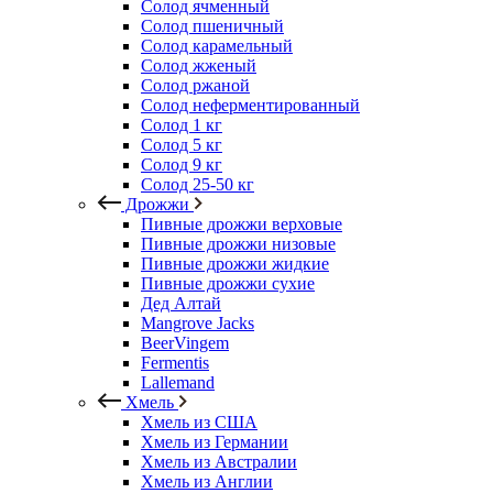
Солод ячменный
Солод пшеничный
Солод карамельный
Солод жженый
Солод ржаной
Солод неферментированный
Солод 1 кг
Солод 5 кг
Солод 9 кг
Солод 25-50 кг
Дрожжи
Пивные дрожжи верховые
Пивные дрожжи низовые
Пивные дрожжи жидкие
Пивные дрожжи сухие
Дед Алтай
Mangrove Jacks
BeerVingem
Fermentis
Lallemand
Хмель
Хмель из США
Хмель из Германии
Хмель из Австралии
Хмель из Англии