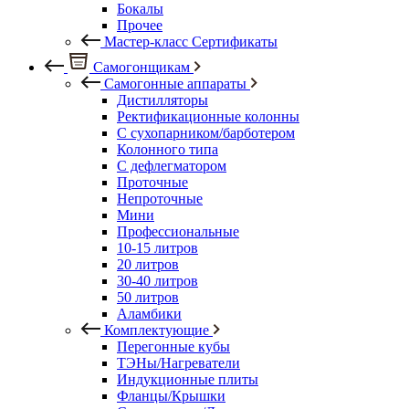
Бокалы
Прочее
Мастер-класс Сертификаты
Самогонщикам
Самогонные аппараты
Дистилляторы
Ректификационные колонны
С сухопарником/барботером
Колонного типа
С дефлегматором
Проточные
Непроточные
Мини
Профессиональные
10-15 литров
20 литров
30-40 литров
50 литров
Аламбики
Комплектующие
Перегонные кубы
ТЭНы/Нагреватели
Индукционные плиты
Фланцы/Крышки