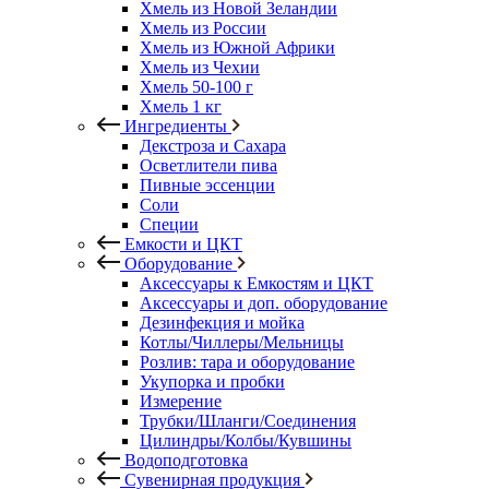
Хмель из Новой Зеландии
Хмель из России
Хмель из Южной Африки
Хмель из Чехии
Хмель 50-100 г
Хмель 1 кг
Ингредиенты
Декстроза и Сахара
Осветлители пива
Пивные эссенции
Соли
Специи
Емкости и ЦКТ
Оборудование
Аксессуары к Емкостям и ЦКТ
Аксессуары и доп. оборудование
Дезинфекция и мойка
Котлы/Чиллеры/Мельницы
Розлив: тара и оборудование
Укупорка и пробки
Измерение
Трубки/Шланги/Соединения
Цилиндры/Колбы/Кувшины
Водоподготовка
Сувенирная продукция