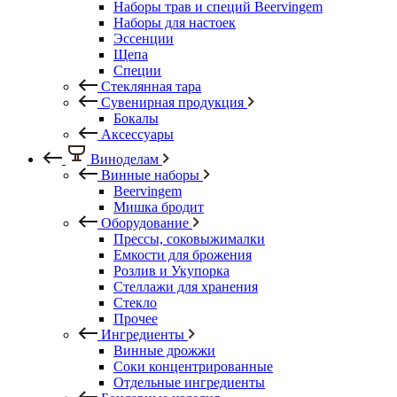
Наборы трав и специй Beervingem
Наборы для настоек
Эссенции
Щепа
Специи
Стеклянная тара
Сувенирная продукция
Бокалы
Аксессуары
Виноделам
Винные наборы
Beervingem
Мишка бродит
Оборудование
Прессы, соковыжималки
Емкости для брожения
Розлив и Укупорка
Стеллажи для хранения
Стекло
Прочее
Ингредиенты
Винные дрожжи
Соки концентрированные
Отдельные ингредиенты