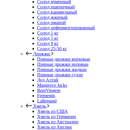
Солод ячменный
Солод пшеничный
Солод карамельный
Солод жженый
Солод ржаной
Солод неферментированный
Солод 1 кг
Солод 5 кг
Солод 9 кг
Солод 25-50 кг
Дрожжи
Пивные дрожжи верховые
Пивные дрожжи низовые
Пивные дрожжи жидкие
Пивные дрожжи сухие
Дед Алтай
Mangrove Jacks
BeerVingem
Fermentis
Lallemand
Хмель
Хмель из США
Хмель из Германии
Хмель из Австралии
Хмель из Англии