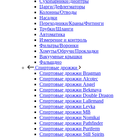
Сухопарники/Диоптры
Царги/Дефлегматоры
Колонны/Отводы
Насадки
Переходники/Краны/Фитинги
Трубки/Шланги
Автоматика
Измерение и контроль
Фильтры/Воронки
Хомуты/Обручи/Прокладки
Вакуумные крышки
Фальшдно
Спиртовые дрожжи
Спиртовые дрожжи Bragman
Спиртовые дрожжи Alcotec
Спиртовые дрожжи Angel
Спиртовые дрожжи Bekmaya
Спиртовые дрожжи Double Dragon
Спиртовые дрожжи Lallemand
Спиртовые дрожжи Leyka
Спиртовые дрожжи MB
Спиртовые дрожжи Nomikai
Спиртовые дрожжи Pathfinder
Спиртовые дрожжи Puriferm
Спиртовые дрожжи Still Spirits