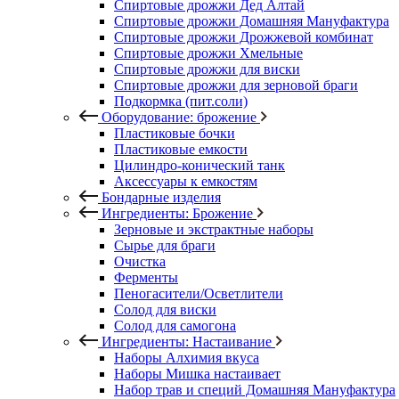
Спиртовые дрожжи Дед Алтай
Спиртовые дрожжи Домашняя Мануфактура
Спиртовые дрожжи Дрожжевой комбинат
Спиртовые дрожжи Хмельные
Спиртовые дрожжи для виски
Спиртовые дрожжи для зерновой браги
Подкормка (пит.соли)
Оборудование: брожение
Пластиковые бочки
Пластиковые емкости
Цилиндро-конический танк
Аксессуары к емкостям
Бондарные изделия
Ингредиенты: Брожение
Зерновые и экстрактные наборы
Сырье для браги
Очистка
Ферменты
Пеногасители/Осветлители
Солод для виски
Солод для самогона
Ингредиенты: Настаивание
Наборы Алхимия вкуса
Наборы Мишка настаивает
Набор трав и специй Домашняя Мануфактура