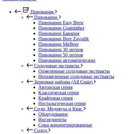
Пивоварам
Пивоварни
Пивоварни Easy Brew
Пивоварни Grainfather
Пивоварни Бавария
Пивоварни Beer Zavodik
Пивоварни MirBeer
Пивоварни 30 литров
Пивоварни 50 литров
Пивоварни автоматические
Солодовые экстракты
Охмеленные солодовые экстракты
Неохмеленные солодовые экстракты
Зерновые наборы (All Grain)
Авторская серия
Классическая серия
Крафтовая серия
Ностальгическая серия
Сидр, Медовуха и Квас
Оборудование
Ингредиенты
Соки концентрированные
Солод