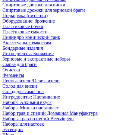
Спиртовые дрожжи для виски
Спиртовые дрожжи для зерновой браги
Подкормка (пит.соли)
Оборудование: брожение
Пластиковые бочки
Пластиковые емкости
Цилиндро-конический танк
Аксессуары к емкостям
Бондарные изделия
Ингредиенты: Брожение
Зерновые и экстрактные наборы
Сырье для браги
Очистка
Ферменты
Пеногасители/Осветлители
Солод для виски
Солод для самогона
Ингредиенты: Настаивание
Наборы Алхимия вкуса
Наборы Мишка настаивает
Набор трав и специй Домашняя Мануфактура
Наборы трав и специй Beervingem
Наборы для настоек
Эссенции
Щепа