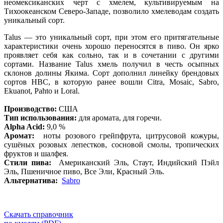
неомексиканских черт с хмелем, культивируемым на
Тихоокеанском Северо-Западе, позволило хмелеводам создать
уникальный сорт.
Talus — это уникальный сорт, при этом его притягательные
характеристики очень хорошо переносятся в пиво. Он ярко
проявляет себя как сольно, так и в сочетании с другими
сортами. Название Talus хмель получил в честь осыпных
склонов долины Якима. Сорт дополнил линейку брендовых
сортов HBC, в которую ранее вошли Citra, Mosaic, Sabro,
Ekuanot, Pahto и Loral.
Производство:
США
Тип использования:
для аромата, для горечи.
Alpha Acid:
9,0 %
Аромат:
ноты розового грейпфрута, цитрусовой кожуры,
сушёных розовых лепестков, сосновой смолы, тропических
фруктов и шалфея.
Стили пива:
Американский Эль, Стаут, Индийский Пэйл
Эль, Пшеничное пиво, Все Эли, Красный Эль.
Альтернатива:
Sabro
Скачать справочник