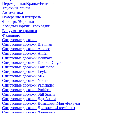
Переходники/Краны/Фитинги
Трубки/Шланги
Автоматика
Измерение и контроль
Фильтры/Воронки
Хомуты/Обручи/Прокладки
Вакуумные крышки
Фальшдно
Спиртовые дрожжи
Спиртовые дрожжи Bragman
Спиртовые дрожжи Alcotec
Спиртовые дрожжи Angel
Спиртовые дрожжи Bekmaya
Спиртовые дрожжи Double Dragon
Спиртовые дрожжи Lallemand
Спиртовые дрожжи Leyka
Спиртовые дрожжи MB
Спиртовые дрожжи Nomikai
Спиртовые дрожжи Pathfinder
Спиртовые дрожжи Puriferm
Спиртовые дрожжи Still Spirits
Спиртовые дрожжи Дед Алтай
Спиртовые дрожжи Домашняя Мануфактура
Спиртовые дрожжи Дрожжевой комбинат
Спиртовые дрожжи Хмельные