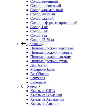
Солод ячменный
Солод пшеничный
Солод карамельный
Солод жженый
Солод ржаной
Солод неферментированный
Солод 1 кг
Солод 5 кг
Солод 9 кг
Солод 25-50 кг
Дрожжи
Пивные дрожжи верховые
Пивные дрожжи низовые
Пивные дрожжи жидкие
Пивные дрожжи сухие
Дед Алтай
Mangrove Jacks
BeerVingem
Fermentis
Lallemand
Хмель
Хмель из США
Хмель из Германии
Хмель из Австралии
Хмель из Англии