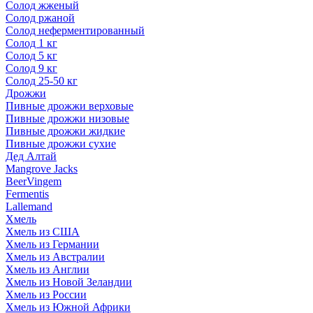
Солод жженый
Солод ржаной
Солод неферментированный
Солод 1 кг
Солод 5 кг
Солод 9 кг
Солод 25-50 кг
Дрожжи
Пивные дрожжи верховые
Пивные дрожжи низовые
Пивные дрожжи жидкие
Пивные дрожжи сухие
Дед Алтай
Mangrove Jacks
BeerVingem
Fermentis
Lallemand
Хмель
Хмель из США
Хмель из Германии
Хмель из Австралии
Хмель из Англии
Хмель из Новой Зеландии
Хмель из России
Хмель из Южной Африки