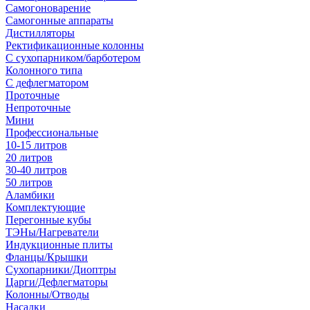
Самогоноварение
Самогонные аппараты
Дистилляторы
Ректификационные колонны
С сухопарником/барботером
Колонного типа
С дефлегматором
Проточные
Непроточные
Мини
Профессиональные
10-15 литров
20 литров
30-40 литров
50 литров
Аламбики
Комплектующие
Перегонные кубы
ТЭНы/Нагреватели
Индукционные плиты
Фланцы/Крышки
Сухопарники/Диоптры
Царги/Дефлегматоры
Колонны/Отводы
Насадки