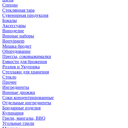
Специи
Стеклянная тара
Сувенирная продукция
Бокалы
Аксессуары
Виноделие
Винные наборы
Beervingem
Мишка бродит
Оборудование
Прессы, соковыжималки
Емкости для брожения
Розлив и Укупорка
Стеллажи для хранения
Стекло
Прочее
Ингредиенты
Винные дрожжи
Соки концентрированные
Отдельные ингредиенты
Бондарные изделия
Кулинария
Грили, мангалы, BBQ
Угольные грили