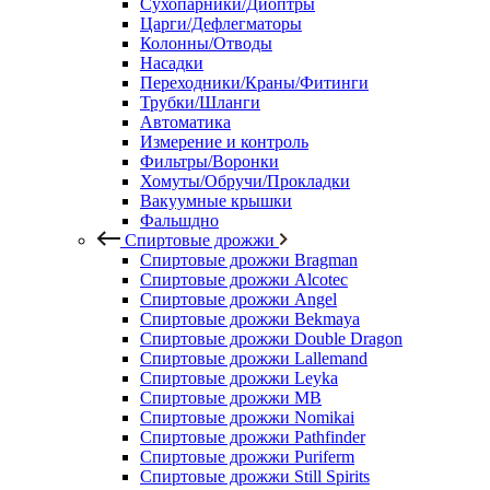
Сухопарники/Диоптры
Царги/Дефлегматоры
Колонны/Отводы
Насадки
Переходники/Краны/Фитинги
Трубки/Шланги
Автоматика
Измерение и контроль
Фильтры/Воронки
Хомуты/Обручи/Прокладки
Вакуумные крышки
Фальшдно
Спиртовые дрожжи
Спиртовые дрожжи Bragman
Спиртовые дрожжи Alcotec
Спиртовые дрожжи Angel
Спиртовые дрожжи Bekmaya
Спиртовые дрожжи Double Dragon
Спиртовые дрожжи Lallemand
Спиртовые дрожжи Leyka
Спиртовые дрожжи MB
Спиртовые дрожжи Nomikai
Спиртовые дрожжи Pathfinder
Спиртовые дрожжи Puriferm
Спиртовые дрожжи Still Spirits