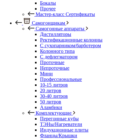
Бокалы
Прочее
Мастер-класс Сертификаты
Самогонщикам
Самогонные аппараты
Дистилляторы
Ректификационные колонны
С сухопарником/барботером
Колонного типа
С дефлегматором
Проточные
Непроточные
Мини
Профессиональные
10-15 литров
20 литров
30-40 литров
50 литров
Аламбики
Комплектующие
Перегонные кубы
ТЭНы/Нагреватели
Индукционные плиты
Фланцы/Крышки