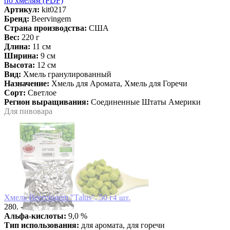
по хмелям (PDF)
Артикул:
kit0217
Бренд:
Beervingem
Страна производства:
США
Вес:
220 г
Длина:
11 см
Ширина:
9 см
Высота:
12 см
Вид:
Хмель гранулированный
Назначение:
Хмель для Аромата, Хмель для Горечи
Сорт:
Светлое
Регион выращивания:
Соединенные Штаты Америки
Для пивовара
Хмель Beervingem "Talus", 50 г
4 шт.
280. -
Альфа-кислоты:
9,0 %
Тип использования:
для аромата, для горечи