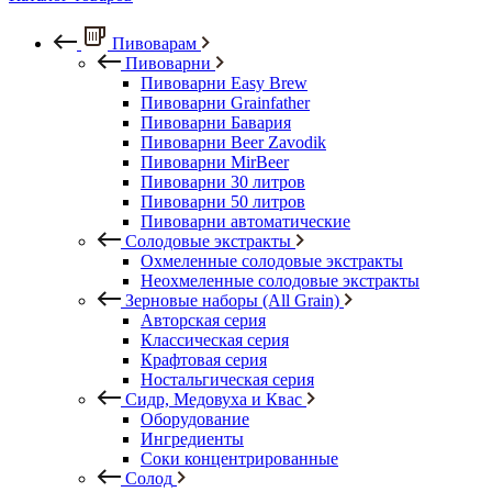
Пивоварам
Пивоварни
Пивоварни Easy Brew
Пивоварни Grainfather
Пивоварни Бавария
Пивоварни Beer Zavodik
Пивоварни MirBeer
Пивоварни 30 литров
Пивоварни 50 литров
Пивоварни автоматические
Солодовые экстракты
Охмеленные солодовые экстракты
Неохмеленные солодовые экстракты
Зерновые наборы (All Grain)
Авторская серия
Классическая серия
Крафтовая серия
Ностальгическая серия
Сидр, Медовуха и Квас
Оборудование
Ингредиенты
Соки концентрированные
Солод