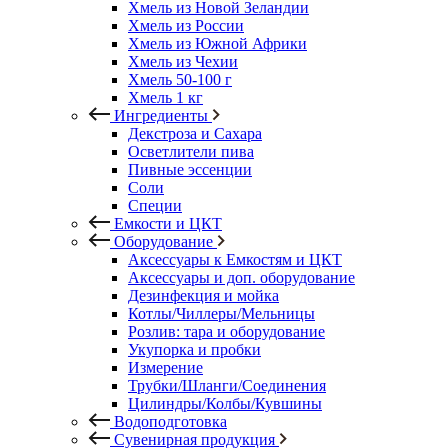
Хмель из Новой Зеландии
Хмель из России
Хмель из Южной Африки
Хмель из Чехии
Хмель 50-100 г
Хмель 1 кг
Ингредиенты
Декстроза и Сахара
Осветлители пива
Пивные эссенции
Соли
Специи
Емкости и ЦКТ
Оборудование
Аксессуары к Емкостям и ЦКТ
Аксессуары и доп. оборудование
Дезинфекция и мойка
Котлы/Чиллеры/Мельницы
Розлив: тара и оборудование
Укупорка и пробки
Измерение
Трубки/Шланги/Соединения
Цилиндры/Колбы/Кувшины
Водоподготовка
Сувенирная продукция