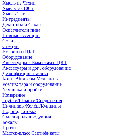
Хмель из Чехии
Хмель 50-100 г
Хмель 1 кг
Ингредиенты
Декстроза и Сахара
Осветлители пива
Пивные эссенции
Соли
Специи
Емкости и ЦКТ
Оборудование
Аксессуары к Емкостям и ЦКТ
Аксессуары и доп. оборудование
Дезинфекция и мойка
Котлы/Чиллеры/Мельницы
Розлив: тара и оборудование
Укупорка и пробки
Измерение
Трубки/Шланги/Соединения
Цилиндры/Колбы/Кувшины
Водоподготовка
Сувенирная продукция
Бокалы
Прочее
Мастер-класс Сертификаты