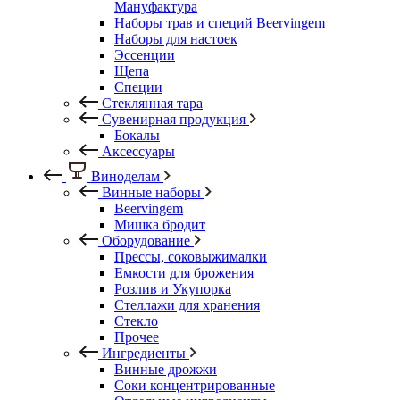
Мануфактура
Наборы трав и специй Beervingem
Наборы для настоек
Эссенции
Щепа
Специи
Стеклянная тара
Сувенирная продукция
Бокалы
Аксессуары
Виноделам
Винные наборы
Beervingem
Мишка бродит
Оборудование
Прессы, соковыжималки
Емкости для брожения
Розлив и Укупорка
Стеллажи для хранения
Стекло
Прочее
Ингредиенты
Винные дрожжи
Соки концентрированные