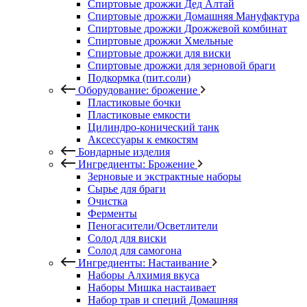
Спиртовые дрожжи Дед Алтай
Спиртовые дрожжи Домашняя Мануфактура
Спиртовые дрожжи Дрожжевой комбинат
Спиртовые дрожжи Хмельные
Спиртовые дрожжи для виски
Спиртовые дрожжи для зерновой браги
Подкормка (пит.соли)
Оборудование: брожение
Пластиковые бочки
Пластиковые емкости
Цилиндро-конический танк
Аксессуары к емкостям
Бондарные изделия
Ингредиенты: Брожение
Зерновые и экстрактные наборы
Сырье для браги
Очистка
Ферменты
Пеногасители/Осветлители
Солод для виски
Солод для самогона
Ингредиенты: Настаивание
Наборы Алхимия вкуса
Наборы Мишка настаивает
Набор трав и специй Домашняя