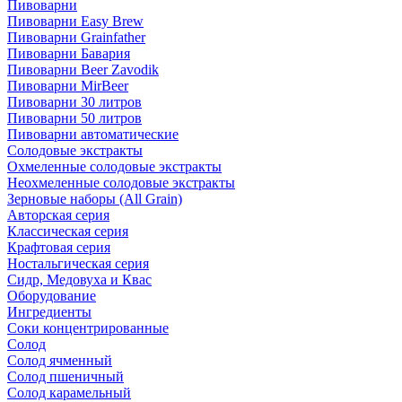
Пивоварни
Пивоварни Easy Brew
Пивоварни Grainfather
Пивоварни Бавария
Пивоварни Beer Zavodik
Пивоварни MirBeer
Пивоварни 30 литров
Пивоварни 50 литров
Пивоварни автоматические
Солодовые экстракты
Охмеленные солодовые экстракты
Неохмеленные солодовые экстракты
Зерновые наборы (All Grain)
Авторская серия
Классическая серия
Крафтовая серия
Ностальгическая серия
Сидр, Медовуха и Квас
Оборудование
Ингредиенты
Соки концентрированные
Солод
Солод ячменный
Солод пшеничный
Солод карамельный