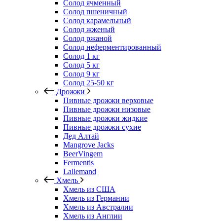
Солод ячменный
Солод пшеничный
Солод карамельный
Солод жженый
Солод ржаной
Солод неферментированный
Солод 1 кг
Солод 5 кг
Солод 9 кг
Солод 25-50 кг
Дрожжи
Пивные дрожжи верховые
Пивные дрожжи низовые
Пивные дрожжи жидкие
Пивные дрожжи сухие
Дед Алтай
Mangrove Jacks
BeerVingem
Fermentis
Lallemand
Хмель
Хмель из США
Хмель из Германии
Хмель из Австралии
Хмель из Англии