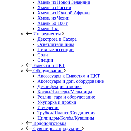
Хмель из Новой Зеландии
Хмель из России
Хмель из Южной Африки
Хмель из Чехии
Хмель 50-100 г
Хмель 1 кг
Ингредиенты
Декстроза и Сахара
Осветлители пива
Пивные эссенции
Соли
Специи
Емкости и ЦКТ
Оборудование
Аксессуары к Емкостям и ЦКТ
Аксессуары и доп. оборудование
Дезинфекция и мойка
Котлы/Чиллеры/Мельницы
Розлив: тара и оборудование
Укупорка и пробки
Измерение
Трубки/Шланги/Соединения
Цилиндры/Колбы/Кувшины
Водоподготовка
Сувенирная продукция