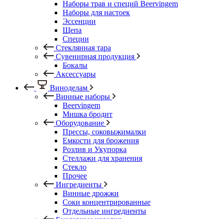
Наборы трав и специй Beervingem
Наборы для настоек
Эссенции
Щепа
Специи
Стеклянная тара
Сувенирная продукция
Бокалы
Аксессуары
Виноделам
Винные наборы
Beervingem
Мишка бродит
Оборудование
Прессы, соковыжималки
Емкости для брожения
Розлив и Укупорка
Стеллажи для хранения
Стекло
Прочее
Ингредиенты
Винные дрожжи
Соки концентрированные
Отдельные ингредиенты