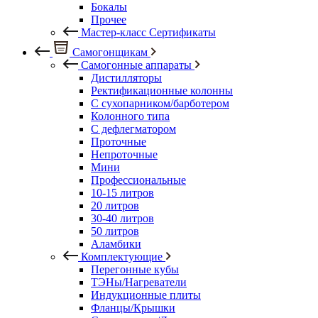
Бокалы
Прочее
Мастер-класс Сертификаты
Самогонщикам
Самогонные аппараты
Дистилляторы
Ректификационные колонны
С сухопарником/барботером
Колонного типа
С дефлегматором
Проточные
Непроточные
Мини
Профессиональные
10-15 литров
20 литров
30-40 литров
50 литров
Аламбики
Комплектующие
Перегонные кубы
ТЭНы/Нагреватели
Индукционные плиты
Фланцы/Крышки