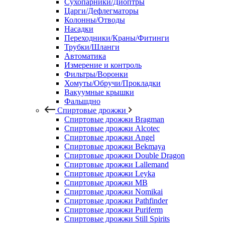
Сухопарники/Диоптры
Царги/Дефлегматоры
Колонны/Отводы
Насадки
Переходники/Краны/Фитинги
Трубки/Шланги
Автоматика
Измерение и контроль
Фильтры/Воронки
Хомуты/Обручи/Прокладки
Вакуумные крышки
Фальшдно
Спиртовые дрожжи
Спиртовые дрожжи Bragman
Спиртовые дрожжи Alcotec
Спиртовые дрожжи Angel
Спиртовые дрожжи Bekmaya
Спиртовые дрожжи Double Dragon
Спиртовые дрожжи Lallemand
Спиртовые дрожжи Leyka
Спиртовые дрожжи MB
Спиртовые дрожжи Nomikai
Спиртовые дрожжи Pathfinder
Спиртовые дрожжи Puriferm
Спиртовые дрожжи Still Spirits