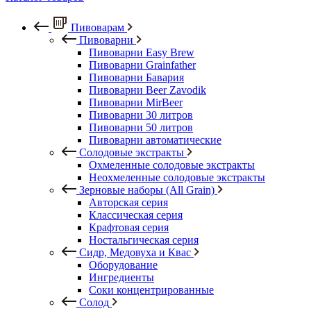
Пивоварам
Пивоварни
Пивоварни Easy Brew
Пивоварни Grainfather
Пивоварни Бавария
Пивоварни Beer Zavodik
Пивоварни MirBeer
Пивоварни 30 литров
Пивоварни 50 литров
Пивоварни автоматические
Солодовые экстракты
Охмеленные солодовые экстракты
Неохмеленные солодовые экстракты
Зерновые наборы (All Grain)
Авторская серия
Классическая серия
Крафтовая серия
Ностальгическая серия
Сидр, Медовуха и Квас
Оборудование
Ингредиенты
Соки концентрированные
Солод