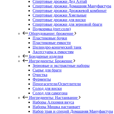
Спиртовые дрожжи Дед Алтай
Спиртовые дрожжи Домашняя Мануфактура
Спиртовые дрожжи Дрожжевой комбинат
Спиртовые дрожжи Хмельные
Спиртовые дрожжи для виски
Спиртовые дрожжи для зерновой браги
Подкормка (пит.соли)
Оборудование: брожение
Пластиковые бочки
Пластиковые емкости
Цилиндро-конический танк
Аксессуары к емкостям
Бондарные изделия
Ингредиенты: Брожение
Зерновые и экстрактные наборы
Сырье для браги
Очистка
Ферменты
Пеногасители/Осветлители
Солод для виски
Солод для самогона
Ингредиенты: Настаивание
Наборы Алхимия вкуса
Наборы Мишка настаивает
Набор трав и специй Домашняя Мануфактура