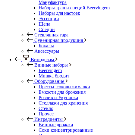
Мануфактура
Наборы трав и специй Beervingem
Наборы для настоек
Эссенции
Щепа
Специи
Стеклянная тара
Сувенирная продукция
Бокалы
Аксессуары
Виноделам
Винные наборы
Beervingem
Мишка бродит
Оборудование
Прессы, соковыжималки
Емкости для брожения
Розлив и Укупорка
Стеллажи для хранения
Стекло
Прочее
Ингредиенты
Винные дрожжи
Соки концентрированные