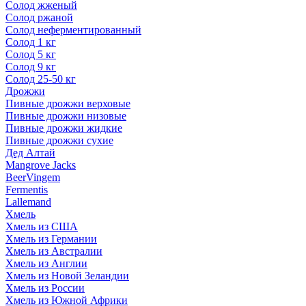
Солод жженый
Солод ржаной
Солод неферментированный
Солод 1 кг
Солод 5 кг
Солод 9 кг
Солод 25-50 кг
Дрожжи
Пивные дрожжи верховые
Пивные дрожжи низовые
Пивные дрожжи жидкие
Пивные дрожжи сухие
Дед Алтай
Mangrove Jacks
BeerVingem
Fermentis
Lallemand
Хмель
Хмель из США
Хмель из Германии
Хмель из Австралии
Хмель из Англии
Хмель из Новой Зеландии
Хмель из России
Хмель из Южной Африки