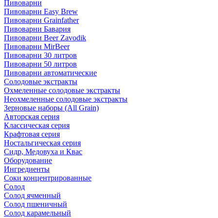
Пивоварни
Пивоварни Easy Brew
Пивоварни Grainfather
Пивоварни Бавария
Пивоварни Beer Zavodik
Пивоварни MirBeer
Пивоварни 30 литров
Пивоварни 50 литров
Пивоварни автоматические
Солодовые экстракты
Охмеленные солодовые экстракты
Неохмеленные солодовые экстракты
Зерновые наборы (All Grain)
Авторская серия
Классическая серия
Крафтовая серия
Ностальгическая серия
Сидр, Медовуха и Квас
Оборудование
Ингредиенты
Соки концентрированные
Солод
Солод ячменный
Солод пшеничный
Солод карамельный