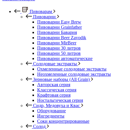
Пивоварам
Пивоварни
Пивоварни Easy Brew
Пивоварни Grainfather
Пивоварни Бавария
Пивоварни Beer Zavodik
Пивоварни MirBeer
Пивоварни 30 литров
Пивоварни 50 литров
Пивоварни автоматические
Солодовые экстракты
Охмеленные солодовые экстракты
Неохмеленные солодовые экстракты
Зерновые наборы (All Grain)
Авторская серия
Классическая серия
Крафтовая серия
Ностальгическая серия
Сидр, Медовуха и Квас
Оборудование
Ингредиенты
Соки концентрированные
Солод