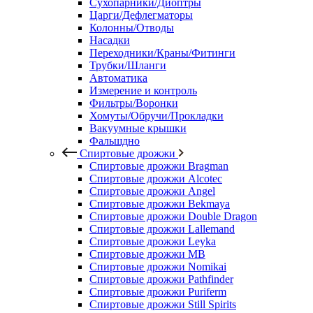
Сухопарники/Диоптры
Царги/Дефлегматоры
Колонны/Отводы
Насадки
Переходники/Краны/Фитинги
Трубки/Шланги
Автоматика
Измерение и контроль
Фильтры/Воронки
Хомуты/Обручи/Прокладки
Вакуумные крышки
Фальшдно
Спиртовые дрожжи
Спиртовые дрожжи Bragman
Спиртовые дрожжи Alcotec
Спиртовые дрожжи Angel
Спиртовые дрожжи Bekmaya
Спиртовые дрожжи Double Dragon
Спиртовые дрожжи Lallemand
Спиртовые дрожжи Leyka
Спиртовые дрожжи MB
Спиртовые дрожжи Nomikai
Спиртовые дрожжи Pathfinder
Спиртовые дрожжи Puriferm
Спиртовые дрожжи Still Spirits