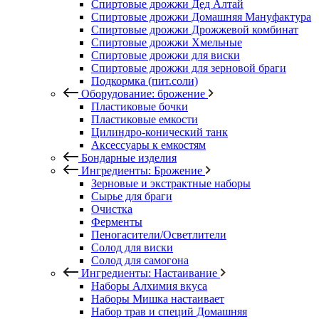
Спиртовые дрожжи Дед Алтай
Спиртовые дрожжи Домашняя Мануфактура
Спиртовые дрожжи Дрожжевой комбинат
Спиртовые дрожжи Хмельные
Спиртовые дрожжи для виски
Спиртовые дрожжи для зерновой браги
Подкормка (пит.соли)
Оборудование: брожение
Пластиковые бочки
Пластиковые емкости
Цилиндро-конический танк
Аксессуары к емкостям
Бондарные изделия
Ингредиенты: Брожение
Зерновые и экстрактные наборы
Сырье для браги
Очистка
Ферменты
Пеногасители/Осветлители
Солод для виски
Солод для самогона
Ингредиенты: Настаивание
Наборы Алхимия вкуса
Наборы Мишка настаивает
Набор трав и специй Домашняя