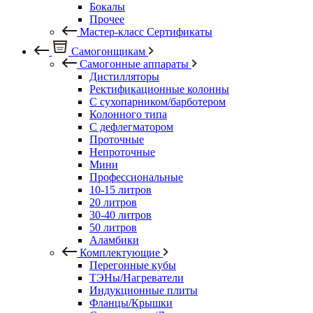
Бокалы
Прочее
Мастер-класс Сертификаты
Самогонщикам
Самогонные аппараты
Дистилляторы
Ректификационные колонны
С сухопарником/барботером
Колонного типа
С дефлегматором
Проточные
Непроточные
Мини
Профессиональные
10-15 литров
20 литров
30-40 литров
50 литров
Аламбики
Комплектующие
Перегонные кубы
ТЭНы/Нагреватели
Индукционные плиты
Фланцы/Крышки