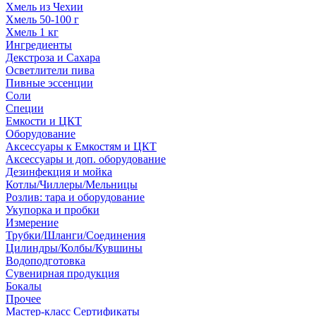
Хмель из Чехии
Хмель 50-100 г
Хмель 1 кг
Ингредиенты
Декстроза и Сахара
Осветлители пива
Пивные эссенции
Соли
Специи
Емкости и ЦКТ
Оборудование
Аксессуары к Емкостям и ЦКТ
Аксессуары и доп. оборудование
Дезинфекция и мойка
Котлы/Чиллеры/Мельницы
Розлив: тара и оборудование
Укупорка и пробки
Измерение
Трубки/Шланги/Соединения
Цилиндры/Колбы/Кувшины
Водоподготовка
Сувенирная продукция
Бокалы
Прочее
Мастер-класс Сертификаты