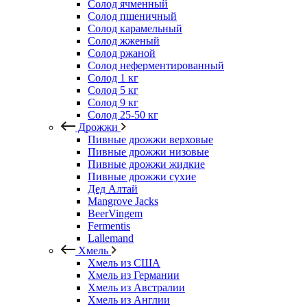
Солод ячменный
Солод пшеничный
Солод карамельный
Солод жженый
Солод ржаной
Солод неферментированный
Солод 1 кг
Солод 5 кг
Солод 9 кг
Солод 25-50 кг
Дрожжи
Пивные дрожжи верховые
Пивные дрожжи низовые
Пивные дрожжи жидкие
Пивные дрожжи сухие
Дед Алтай
Mangrove Jacks
BeerVingem
Fermentis
Lallemand
Хмель
Хмель из США
Хмель из Германии
Хмель из Австралии
Хмель из Англии