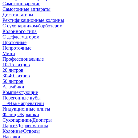
Самогоноварение
Самогонные аппараты
Дистилляторы
Ректификационные колонны
С сухопарником/барботером
Колонного типа
С дефлегматором
Проточные
Непроточные
Мини
Профессиональные
10-15 литров
20 литров
30-40 литров
50 литров
Аламбики
Комплектующие
Перегонные кубы
ТЭНы/Нагреватели
Индукционные плиты
Фланцы/Крышки
Сухопарники/Диоптры
Царги/Дефлегматоры
Колонны/Отводы
Насадки