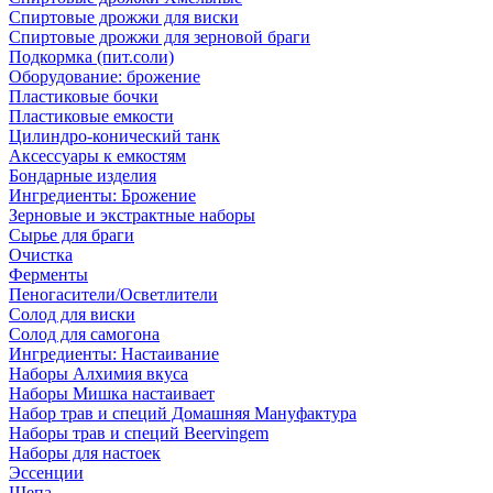
Спиртовые дрожжи для виски
Спиртовые дрожжи для зерновой браги
Подкормка (пит.соли)
Оборудование: брожение
Пластиковые бочки
Пластиковые емкости
Цилиндро-конический танк
Аксессуары к емкостям
Бондарные изделия
Ингредиенты: Брожение
Зерновые и экстрактные наборы
Сырье для браги
Очистка
Ферменты
Пеногасители/Осветлители
Солод для виски
Солод для самогона
Ингредиенты: Настаивание
Наборы Алхимия вкуса
Наборы Мишка настаивает
Набор трав и специй Домашняя Мануфактура
Наборы трав и специй Beervingem
Наборы для настоек
Эссенции
Щепа