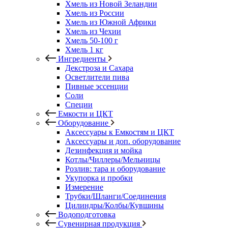
Хмель из Новой Зеландии
Хмель из России
Хмель из Южной Африки
Хмель из Чехии
Хмель 50-100 г
Хмель 1 кг
Ингредиенты
Декстроза и Сахара
Осветлители пива
Пивные эссенции
Соли
Специи
Емкости и ЦКТ
Оборудование
Аксессуары к Емкостям и ЦКТ
Аксессуары и доп. оборудование
Дезинфекция и мойка
Котлы/Чиллеры/Мельницы
Розлив: тара и оборудование
Укупорка и пробки
Измерение
Трубки/Шланги/Соединения
Цилиндры/Колбы/Кувшины
Водоподготовка
Сувенирная продукция