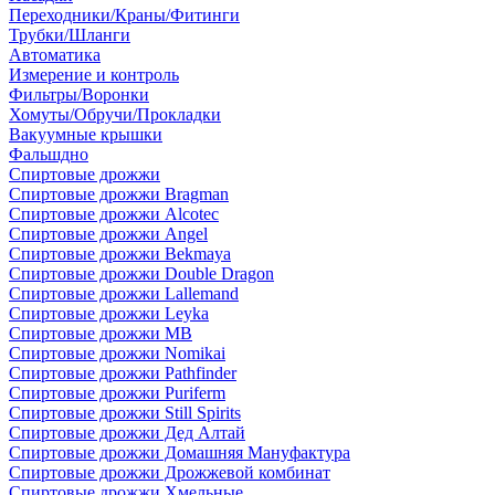
Переходники/Краны/Фитинги
Трубки/Шланги
Автоматика
Измерение и контроль
Фильтры/Воронки
Хомуты/Обручи/Прокладки
Вакуумные крышки
Фальшдно
Спиртовые дрожжи
Спиртовые дрожжи Bragman
Спиртовые дрожжи Alcotec
Спиртовые дрожжи Angel
Спиртовые дрожжи Bekmaya
Спиртовые дрожжи Double Dragon
Спиртовые дрожжи Lallemand
Спиртовые дрожжи Leyka
Спиртовые дрожжи MB
Спиртовые дрожжи Nomikai
Спиртовые дрожжи Pathfinder
Спиртовые дрожжи Puriferm
Спиртовые дрожжи Still Spirits
Спиртовые дрожжи Дед Алтай
Спиртовые дрожжи Домашняя Мануфактура
Спиртовые дрожжи Дрожжевой комбинат
Спиртовые дрожжи Хмельные