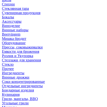
Специи
Стеклянная тара
Сувенирная продукция
Бокалы
Аксессуары
Виноделие
Винные наборы
Beervingem
Мишка бродит
Оборудование
Прессы, соковыжималки
Емкости для брожения
Розлив и Укупорка
Стеллажи для хранения
Стекло
Прочее
Ингредиенты
Винные дрожжи
Соки концентрированные
Отдельные ингредиенты
Бондарные изделия
Кулинария
Грили, мангалы, BBQ
Угольные грили