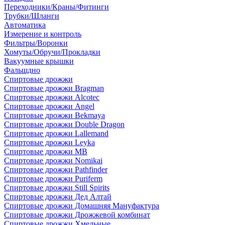
Переходники/Краны/Фитинги
Трубки/Шланги
Автоматика
Измерение и контроль
Фильтры/Воронки
Хомуты/Обручи/Прокладки
Вакуумные крышки
Фальшдно
Спиртовые дрожжи
Спиртовые дрожжи Bragman
Спиртовые дрожжи Alcotec
Спиртовые дрожжи Angel
Спиртовые дрожжи Bekmaya
Спиртовые дрожжи Double Dragon
Спиртовые дрожжи Lallemand
Спиртовые дрожжи Leyka
Спиртовые дрожжи MB
Спиртовые дрожжи Nomikai
Спиртовые дрожжи Pathfinder
Спиртовые дрожжи Puriferm
Спиртовые дрожжи Still Spirits
Спиртовые дрожжи Дед Алтай
Спиртовые дрожжи Домашняя Мануфактура
Спиртовые дрожжи Дрожжевой комбинат
Спиртовые дрожжи Хмельные