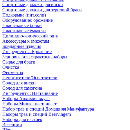
Спиртовые дрожжи для виски
Спиртовые дрожжи для зерновой браги
Подкормка (пит.соли)
Оборудование: брожение
Пластиковые бочки
Пластиковые емкости
Цилиндро-конический танк
Аксессуары к емкостям
Бондарные изделия
Ингредиенты: Брожение
Зерновые и экстрактные наборы
Сырье для браги
Очистка
Ферменты
Пеногасители/Осветлители
Солод для виски
Солод для самогона
Ингредиенты: Настаивание
Наборы Алхимия вкуса
Наборы Мишка настаивает
Набор трав и специй Домашняя Мануфактура
Наборы трав и специй Beervingem
Наборы для настоек
Эссенции
Щепа