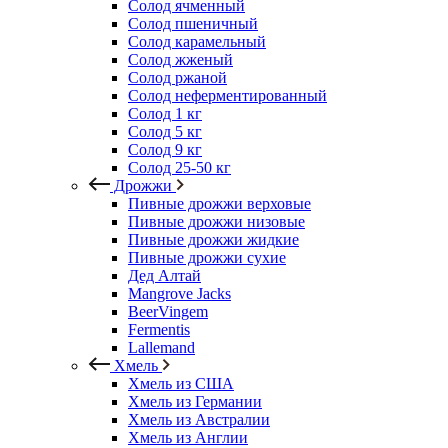
Солод ячменный
Солод пшеничный
Солод карамельный
Солод жженый
Солод ржаной
Солод неферментированный
Солод 1 кг
Солод 5 кг
Солод 9 кг
Солод 25-50 кг
Дрожжи
Пивные дрожжи верховые
Пивные дрожжи низовые
Пивные дрожжи жидкие
Пивные дрожжи сухие
Дед Алтай
Mangrove Jacks
BeerVingem
Fermentis
Lallemand
Хмель
Хмель из США
Хмель из Германии
Хмель из Австралии
Хмель из Англии