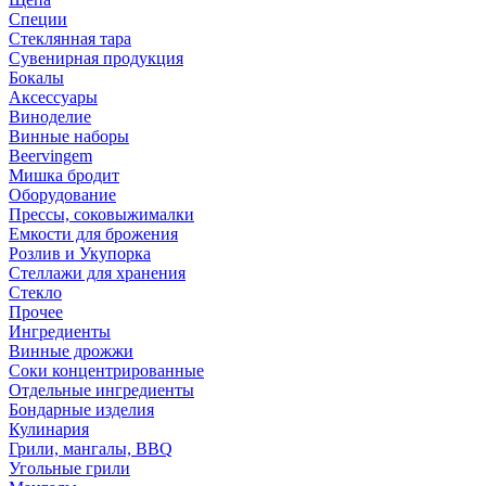
Специи
Стеклянная тара
Сувенирная продукция
Бокалы
Аксессуары
Виноделие
Винные наборы
Beervingem
Мишка бродит
Оборудование
Прессы, соковыжималки
Емкости для брожения
Розлив и Укупорка
Стеллажи для хранения
Стекло
Прочее
Ингредиенты
Винные дрожжи
Соки концентрированные
Отдельные ингредиенты
Бондарные изделия
Кулинария
Грили, мангалы, BBQ
Угольные грили