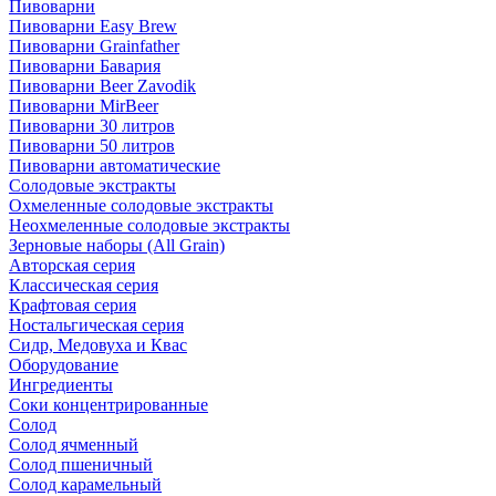
Пивоварни
Пивоварни Easy Brew
Пивоварни Grainfather
Пивоварни Бавария
Пивоварни Beer Zavodik
Пивоварни MirBeer
Пивоварни 30 литров
Пивоварни 50 литров
Пивоварни автоматические
Солодовые экстракты
Охмеленные солодовые экстракты
Неохмеленные солодовые экстракты
Зерновые наборы (All Grain)
Авторская серия
Классическая серия
Крафтовая серия
Ностальгическая серия
Сидр, Медовуха и Квас
Оборудование
Ингредиенты
Соки концентрированные
Солод
Солод ячменный
Солод пшеничный
Солод карамельный