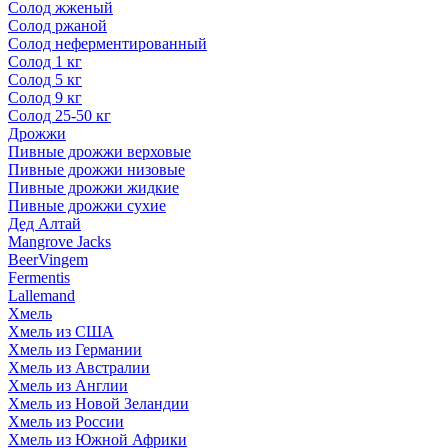
Солод жженый
Солод ржаной
Солод неферментированный
Солод 1 кг
Солод 5 кг
Солод 9 кг
Солод 25-50 кг
Дрожжи
Пивные дрожжи верховые
Пивные дрожжи низовые
Пивные дрожжи жидкие
Пивные дрожжи сухие
Дед Алтай
Mangrove Jacks
BeerVingem
Fermentis
Lallemand
Хмель
Хмель из США
Хмель из Германии
Хмель из Австралии
Хмель из Англии
Хмель из Новой Зеландии
Хмель из России
Хмель из Южной Африки