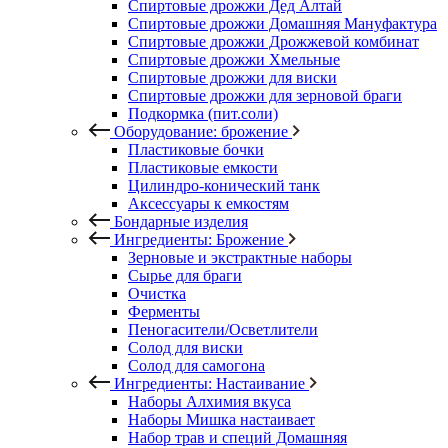
Спиртовые дрожжи Дед Алтай
Спиртовые дрожжи Домашняя Мануфактура
Спиртовые дрожжи Дрожжевой комбинат
Спиртовые дрожжи Хмельные
Спиртовые дрожжи для виски
Спиртовые дрожжи для зерновой браги
Подкормка (пит.соли)
Оборудование: брожение
Пластиковые бочки
Пластиковые емкости
Цилиндро-конический танк
Аксессуары к емкостям
Бондарные изделия
Ингредиенты: Брожение
Зерновые и экстрактные наборы
Сырье для браги
Очистка
Ферменты
Пеногасители/Осветлители
Солод для виски
Солод для самогона
Ингредиенты: Настаивание
Наборы Алхимия вкуса
Наборы Мишка настаивает
Набор трав и специй Домашняя