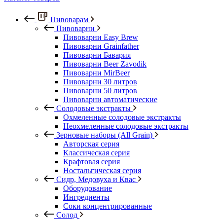
Пивоварам
Пивоварни
Пивоварни Easy Brew
Пивоварни Grainfather
Пивоварни Бавария
Пивоварни Beer Zavodik
Пивоварни MirBeer
Пивоварни 30 литров
Пивоварни 50 литров
Пивоварни автоматические
Солодовые экстракты
Охмеленные солодовые экстракты
Неохмеленные солодовые экстракты
Зерновые наборы (All Grain)
Авторская серия
Классическая серия
Крафтовая серия
Ностальгическая серия
Сидр, Медовуха и Квас
Оборудование
Ингредиенты
Соки концентрированные
Солод