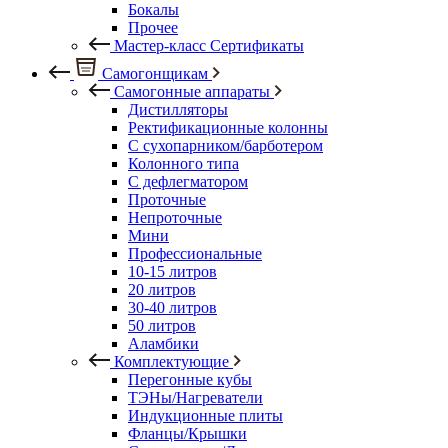
Бокалы
Прочее
Мастер-класс Сертификаты
Самогонщикам
Самогонные аппараты
Дистилляторы
Ректификационные колонны
С сухопарником/барботером
Колонного типа
С дефлегматором
Проточные
Непроточные
Мини
Профессиональные
10-15 литров
20 литров
30-40 литров
50 литров
Аламбики
Комплектующие
Перегонные кубы
ТЭНы/Нагреватели
Индукционные плиты
Фланцы/Крышки