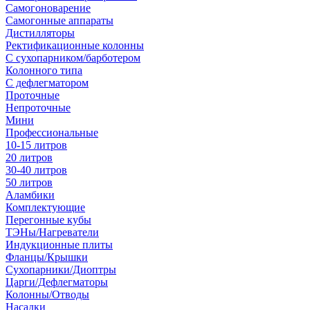
Самогоноварение
Самогонные аппараты
Дистилляторы
Ректификационные колонны
С сухопарником/барботером
Колонного типа
С дефлегматором
Проточные
Непроточные
Мини
Профессиональные
10-15 литров
20 литров
30-40 литров
50 литров
Аламбики
Комплектующие
Перегонные кубы
ТЭНы/Нагреватели
Индукционные плиты
Фланцы/Крышки
Сухопарники/Диоптры
Царги/Дефлегматоры
Колонны/Отводы
Насадки