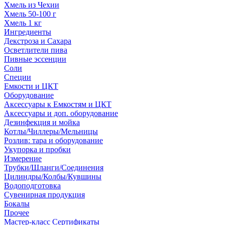
Хмель из Чехии
Хмель 50-100 г
Хмель 1 кг
Ингредиенты
Декстроза и Сахара
Осветлители пива
Пивные эссенции
Соли
Специи
Емкости и ЦКТ
Оборудование
Аксессуары к Емкостям и ЦКТ
Аксессуары и доп. оборудование
Дезинфекция и мойка
Котлы/Чиллеры/Мельницы
Розлив: тара и оборудование
Укупорка и пробки
Измерение
Трубки/Шланги/Соединения
Цилиндры/Колбы/Кувшины
Водоподготовка
Сувенирная продукция
Бокалы
Прочее
Мастер-класс Сертификаты