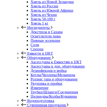
Хмель из Новой Зеландии
Хмель из России
Хмель из Южной Африки
Хмель из Чехии
Хмель 50-100 г
Хмель 1 кг
Ингредиенты
Декстроза и Сахара
Осветлители пива
Пивные эссенции
Соли
Специи
Емкости и ЦКТ
Оборудование
Аксессуары к Емкостям и ЦКТ
Аксессуары и доп. оборудование
Дезинфекция и мойка
Котлы/Чиллеры/Мельницы
Розлив: тара и оборудование
Укупорка и пробки
Измерение
Трубки/Шланги/Соединения
Цилиндры/Колбы/Кувшины
Водоподготовка
Сувенирная продукция