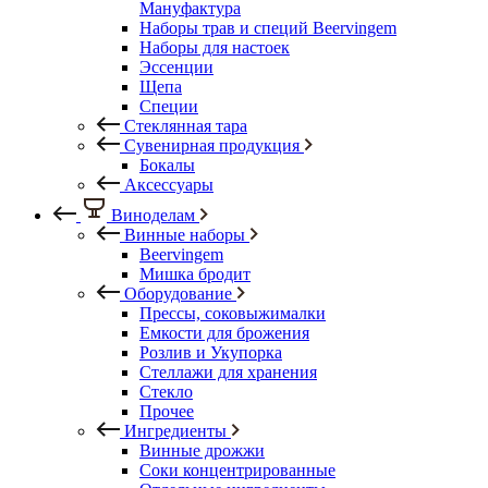
Мануфактура
Наборы трав и специй Beervingem
Наборы для настоек
Эссенции
Щепа
Специи
Стеклянная тара
Сувенирная продукция
Бокалы
Аксессуары
Виноделам
Винные наборы
Beervingem
Мишка бродит
Оборудование
Прессы, соковыжималки
Емкости для брожения
Розлив и Укупорка
Стеллажи для хранения
Стекло
Прочее
Ингредиенты
Винные дрожжи
Соки концентрированные