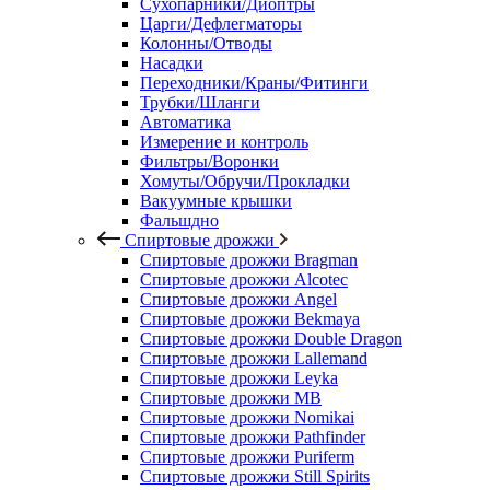
Сухопарники/Диоптры
Царги/Дефлегматоры
Колонны/Отводы
Насадки
Переходники/Краны/Фитинги
Трубки/Шланги
Автоматика
Измерение и контроль
Фильтры/Воронки
Хомуты/Обручи/Прокладки
Вакуумные крышки
Фальшдно
Спиртовые дрожжи
Спиртовые дрожжи Bragman
Спиртовые дрожжи Alcotec
Спиртовые дрожжи Angel
Спиртовые дрожжи Bekmaya
Спиртовые дрожжи Double Dragon
Спиртовые дрожжи Lallemand
Спиртовые дрожжи Leyka
Спиртовые дрожжи MB
Спиртовые дрожжи Nomikai
Спиртовые дрожжи Pathfinder
Спиртовые дрожжи Puriferm
Спиртовые дрожжи Still Spirits