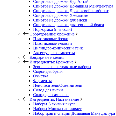
Спиртовые дрожжи Дед Алтай
Спиртовые дрожжи Домашняя Мануфактура
Спиртовые дрожжи Дрожжевой комбинат
Спиртовые дрожжи Хмельные
Спиртовые дрожжи для виски
Спиртовые дрожжи для зерновой браги
Подкормка (пит.соли)
Оборудование: брожение
Пластиковые бочки
Пластиковые емкости
Цилиндро-конический танк
Аксессуары к емкостям
Бондарные изделия
Ингредиенты: Брожение
Зерновые и экстрактные наборы
Сырье для браги
Очистка
Ферменты
Пеногасители/Осветлители
Солод для виски
Солод для самогона
Ингредиенты: Настаивание
Наборы Алхимия вкуса
Наборы Мишка настаивает
Набор трав и специй Домашняя Мануфактура