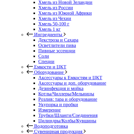
Хмель из Новой Зеландии
Хмель из России
Хмель из Южной Африки
Хмель из Чехии
Хмель 50-100 г
Хмель 1 кг
Ингредиенты
Декстроза и Сахара
Осветлители пива
Пивные эссенции
Соли
Специи
Емкости и ЦКТ
Оборудование
Аксессуары к Емкостям и ЦКТ
Аксессуары и доп. оборудование
Дезинфекция и мойка
Котлы/Чиллеры/Мельницы
Розлив: тара и оборудование
Укупорка и пробки
Измерение
Трубки/Шланги/Соединения
Цилиндры/Колбы/Кувшины
Водоподготовка
Сувенирная продукция