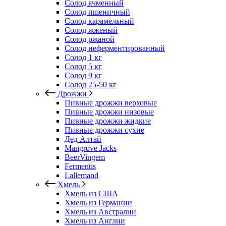
Солод ячменный
Солод пшеничный
Солод карамельный
Солод жженый
Солод ржаной
Солод неферментированный
Солод 1 кг
Солод 5 кг
Солод 9 кг
Солод 25-50 кг
Дрожжи
Пивные дрожжи верховые
Пивные дрожжи низовые
Пивные дрожжи жидкие
Пивные дрожжи сухие
Дед Алтай
Mangrove Jacks
BeerVingem
Fermentis
Lallemand
Хмель
Хмель из США
Хмель из Германии
Хмель из Австралии
Хмель из Англии