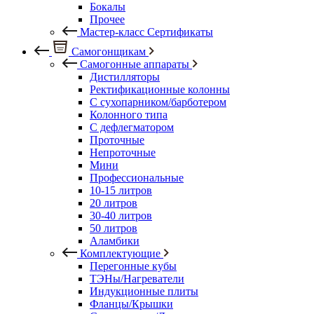
Бокалы
Прочее
Мастер-класс Сертификаты
Самогонщикам
Самогонные аппараты
Дистилляторы
Ректификационные колонны
С сухопарником/барботером
Колонного типа
С дефлегматором
Проточные
Непроточные
Мини
Профессиональные
10-15 литров
20 литров
30-40 литров
50 литров
Аламбики
Комплектующие
Перегонные кубы
ТЭНы/Нагреватели
Индукционные плиты
Фланцы/Крышки