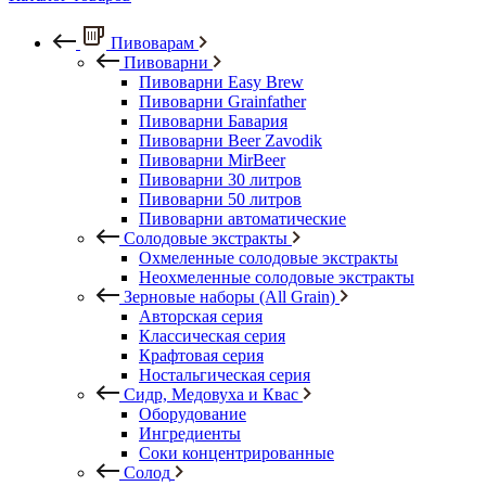
Пивоварам
Пивоварни
Пивоварни Easy Brew
Пивоварни Grainfather
Пивоварни Бавария
Пивоварни Beer Zavodik
Пивоварни MirBeer
Пивоварни 30 литров
Пивоварни 50 литров
Пивоварни автоматические
Солодовые экстракты
Охмеленные солодовые экстракты
Неохмеленные солодовые экстракты
Зерновые наборы (All Grain)
Авторская серия
Классическая серия
Крафтовая серия
Ностальгическая серия
Сидр, Медовуха и Квас
Оборудование
Ингредиенты
Соки концентрированные
Солод