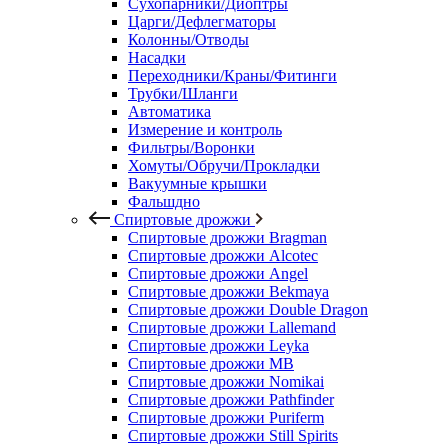
Сухопарники/Диоптры
Царги/Дефлегматоры
Колонны/Отводы
Насадки
Переходники/Краны/Фитинги
Трубки/Шланги
Автоматика
Измерение и контроль
Фильтры/Воронки
Хомуты/Обручи/Прокладки
Вакуумные крышки
Фальшдно
Спиртовые дрожжи
Спиртовые дрожжи Bragman
Спиртовые дрожжи Alcotec
Спиртовые дрожжи Angel
Спиртовые дрожжи Bekmaya
Спиртовые дрожжи Double Dragon
Спиртовые дрожжи Lallemand
Спиртовые дрожжи Leyka
Спиртовые дрожжи MB
Спиртовые дрожжи Nomikai
Спиртовые дрожжи Pathfinder
Спиртовые дрожжи Puriferm
Спиртовые дрожжи Still Spirits