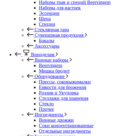
Наборы трав и специй Beervingem
Наборы для настоек
Эссенции
Щепа
Специи
Стеклянная тара
Сувенирная продукция
Бокалы
Аксессуары
Виноделам
Винные наборы
Beervingem
Мишка бродит
Оборудование
Прессы, соковыжималки
Емкости для брожения
Розлив и Укупорка
Стеллажи для хранения
Стекло
Прочее
Ингредиенты
Винные дрожжи
Соки концентрированные
Отдельные ингредиенты