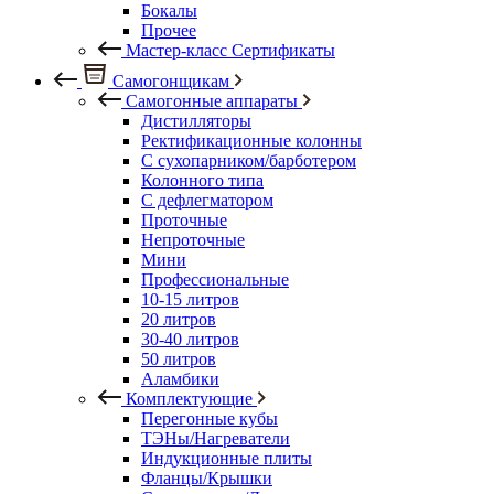
Бокалы
Прочее
Мастер-класс Сертификаты
Самогонщикам
Самогонные аппараты
Дистилляторы
Ректификационные колонны
С сухопарником/барботером
Колонного типа
С дефлегматором
Проточные
Непроточные
Мини
Профессиональные
10-15 литров
20 литров
30-40 литров
50 литров
Аламбики
Комплектующие
Перегонные кубы
ТЭНы/Нагреватели
Индукционные плиты
Фланцы/Крышки