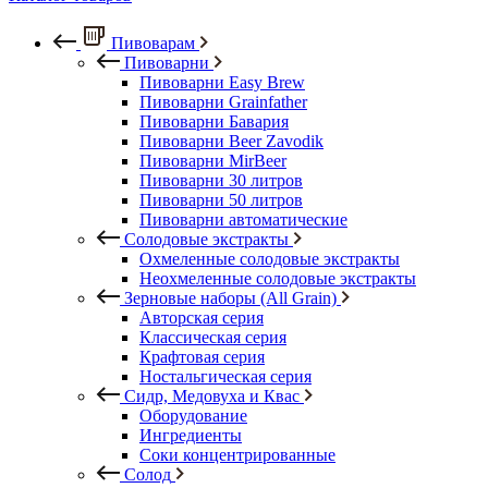
Пивоварам
Пивоварни
Пивоварни Easy Brew
Пивоварни Grainfather
Пивоварни Бавария
Пивоварни Beer Zavodik
Пивоварни MirBeer
Пивоварни 30 литров
Пивоварни 50 литров
Пивоварни автоматические
Солодовые экстракты
Охмеленные солодовые экстракты
Неохмеленные солодовые экстракты
Зерновые наборы (All Grain)
Авторская серия
Классическая серия
Крафтовая серия
Ностальгическая серия
Сидр, Медовуха и Квас
Оборудование
Ингредиенты
Соки концентрированные
Солод