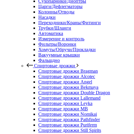
Сухопарники/Диоптры
Царги/Дефлегматоры
Колонны/Отводы
Насадки
Переходники/Краны/Фитинги
Трубки/Шланги
Автоматика
Измерение и контроль
Фильтры/Воронки
Хомуты/Обручи/Прокладки
Вакуумные крышки
Фальшдно
Спиртовые дрожжи
Спиртовые дрожжи Bragman
Спиртовые дрожжи Alcotec
Спиртовые дрожжи Angel
Спиртовые дрожжи Bekmaya
Спиртовые дрожжи Double Dragon
Спиртовые дрожжи Lallemand
Спиртовые дрожжи Leyka
Спиртовые дрожжи MB
Спиртовые дрожжи Nomikai
Спиртовые дрожжи Pathfinder
Спиртовые дрожжи Puriferm
Спиртовые дрожжи Still Spirits