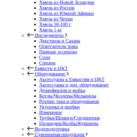
Хмель из Новой Зеландии
Хмель из России
Хмель из Южной Африки
Хмель из Чехии
Хмель 50-100 г
Хмель 1 кг
Ингредиенты
Декстроза и Сахара
Осветлители пива
Пивные эссенции
Соли
Специи
Емкости и ЦКТ
Оборудование
Аксессуары к Емкостям и ЦКТ
Аксессуары и доп. оборудование
Дезинфекция и мойка
Котлы/Чиллеры/Мельницы
Розлив: тара и оборудование
Укупорка и пробки
Измерение
Трубки/Шланги/Соединения
Цилиндры/Колбы/Кувшины
Водоподготовка
Сувенирная продукция