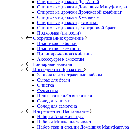
Спиртовые дрожжи Дед Алтай
Спиртовые дрожжи Домашняя Мануфактура
Спиртовые дрожжи Дрожжевой комбинат
Спиртовые дрожжи Хмельные
Спиртовые дрожжи для виски
Спиртовые дрожжи для зерновой браги
Подкормка (пит.соли)
Оборудование: брожение
Пластиковые бочки
Пластиковые емкости
Цилиндро-конический танк
Аксессуары к емкостям
Бондарные изделия
Ингредиенты: Брожение
Зерновые и экстрактные наборы
Сырье для браги
Очистка
Ферменты
Пеногасители/Осветлители
Солод для виски
Солод для самогона
Ингредиенты: Настаивание
Наборы Алхимия вкуса
Наборы Мишка настаивает
Набор трав и специй Домашняя Мануфактура