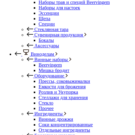
Наборы трав и специй Beervingem
Наборы для настоек
Эссенции
Щепа
Специи
Стеклянная тара
Сувенирная продукция
Бокалы
Аксессуары
Виноделам
Винные наборы
Beervingem
Мишка бродит
Оборудование
Прессы, соковыжималки
Емкости для брожения
Розлив и Укупорка
Стеллажи для хранения
Стекло
Прочее
Ингредиенты
Винные дрожжи
Соки концентрированные
Отдельные ингредиенты