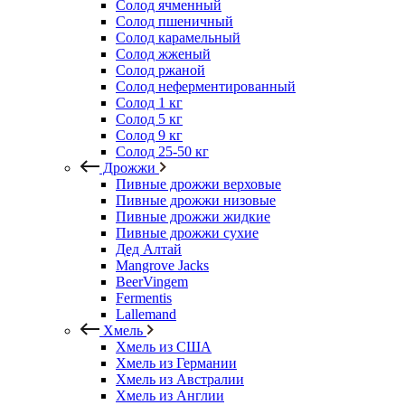
Солод ячменный
Солод пшеничный
Солод карамельный
Солод жженый
Солод ржаной
Солод неферментированный
Солод 1 кг
Солод 5 кг
Солод 9 кг
Солод 25-50 кг
Дрожжи
Пивные дрожжи верховые
Пивные дрожжи низовые
Пивные дрожжи жидкие
Пивные дрожжи сухие
Дед Алтай
Mangrove Jacks
BeerVingem
Fermentis
Lallemand
Хмель
Хмель из США
Хмель из Германии
Хмель из Австралии
Хмель из Англии