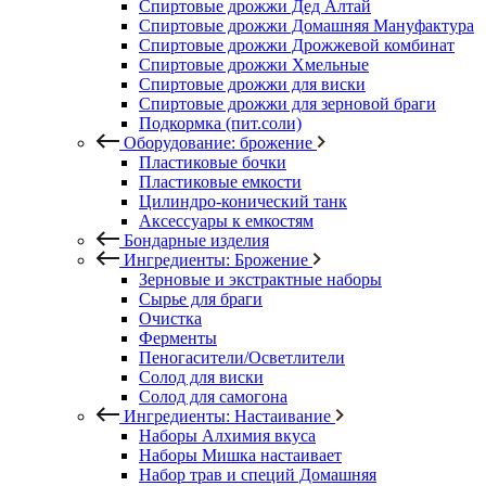
Спиртовые дрожжи Дед Алтай
Спиртовые дрожжи Домашняя Мануфактура
Спиртовые дрожжи Дрожжевой комбинат
Спиртовые дрожжи Хмельные
Спиртовые дрожжи для виски
Спиртовые дрожжи для зерновой браги
Подкормка (пит.соли)
Оборудование: брожение
Пластиковые бочки
Пластиковые емкости
Цилиндро-конический танк
Аксессуары к емкостям
Бондарные изделия
Ингредиенты: Брожение
Зерновые и экстрактные наборы
Сырье для браги
Очистка
Ферменты
Пеногасители/Осветлители
Солод для виски
Солод для самогона
Ингредиенты: Настаивание
Наборы Алхимия вкуса
Наборы Мишка настаивает
Набор трав и специй Домашняя