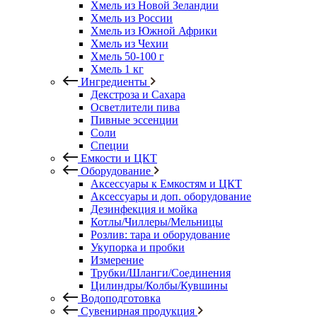
Хмель из Новой Зеландии
Хмель из России
Хмель из Южной Африки
Хмель из Чехии
Хмель 50-100 г
Хмель 1 кг
Ингредиенты
Декстроза и Сахара
Осветлители пива
Пивные эссенции
Соли
Специи
Емкости и ЦКТ
Оборудование
Аксессуары к Емкостям и ЦКТ
Аксессуары и доп. оборудование
Дезинфекция и мойка
Котлы/Чиллеры/Мельницы
Розлив: тара и оборудование
Укупорка и пробки
Измерение
Трубки/Шланги/Соединения
Цилиндры/Колбы/Кувшины
Водоподготовка
Сувенирная продукция