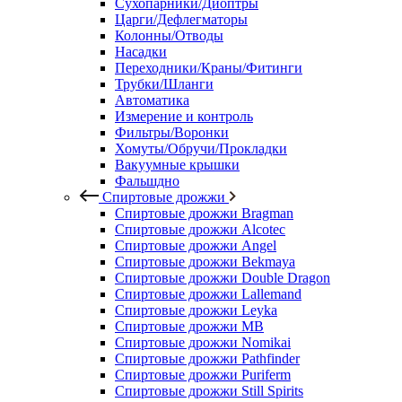
Сухопарники/Диоптры
Царги/Дефлегматоры
Колонны/Отводы
Насадки
Переходники/Краны/Фитинги
Трубки/Шланги
Автоматика
Измерение и контроль
Фильтры/Воронки
Хомуты/Обручи/Прокладки
Вакуумные крышки
Фальшдно
Спиртовые дрожжи
Спиртовые дрожжи Bragman
Спиртовые дрожжи Alcotec
Спиртовые дрожжи Angel
Спиртовые дрожжи Bekmaya
Спиртовые дрожжи Double Dragon
Спиртовые дрожжи Lallemand
Спиртовые дрожжи Leyka
Спиртовые дрожжи MB
Спиртовые дрожжи Nomikai
Спиртовые дрожжи Pathfinder
Спиртовые дрожжи Puriferm
Спиртовые дрожжи Still Spirits