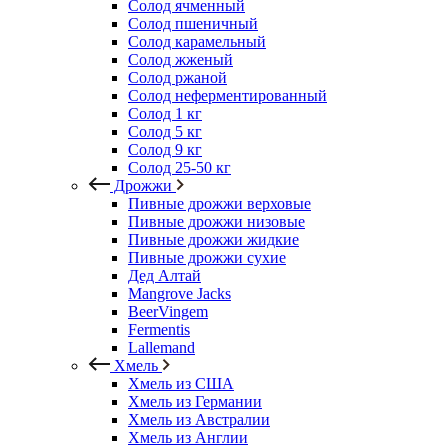
Солод ячменный
Солод пшеничный
Солод карамельный
Солод жженый
Солод ржаной
Солод неферментированный
Солод 1 кг
Солод 5 кг
Солод 9 кг
Солод 25-50 кг
Дрожжи
Пивные дрожжи верховые
Пивные дрожжи низовые
Пивные дрожжи жидкие
Пивные дрожжи сухие
Дед Алтай
Mangrove Jacks
BeerVingem
Fermentis
Lallemand
Хмель
Хмель из США
Хмель из Германии
Хмель из Австралии
Хмель из Англии