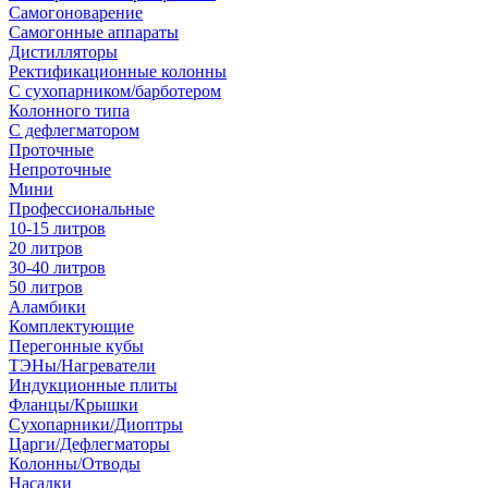
Самогоноварение
Самогонные аппараты
Дистилляторы
Ректификационные колонны
С сухопарником/барботером
Колонного типа
С дефлегматором
Проточные
Непроточные
Мини
Профессиональные
10-15 литров
20 литров
30-40 литров
50 литров
Аламбики
Комплектующие
Перегонные кубы
ТЭНы/Нагреватели
Индукционные плиты
Фланцы/Крышки
Сухопарники/Диоптры
Царги/Дефлегматоры
Колонны/Отводы
Насадки