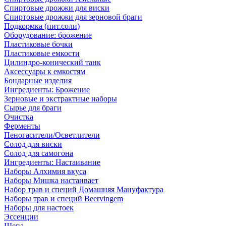
Спиртовые дрожжи для виски
Спиртовые дрожжи для зерновой браги
Подкормка (пит.соли)
Оборудование: брожение
Пластиковые бочки
Пластиковые емкости
Цилиндро-конический танк
Аксессуары к емкостям
Бондарные изделия
Ингредиенты: Брожение
Зерновые и экстрактные наборы
Сырье для браги
Очистка
Ферменты
Пеногасители/Осветлители
Солод для виски
Солод для самогона
Ингредиенты: Настаивание
Наборы Алхимия вкуса
Наборы Мишка настаивает
Набор трав и специй Домашняя Мануфактура
Наборы трав и специй Beervingem
Наборы для настоек
Эссенции
Щепа