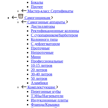
Бокалы
Прочее
Мастер-класс Сертификаты
Самогонщикам
Самогонные аппараты
Дистилляторы
Ректификационные колонны
С сухопарником/барботером
Колонного типа
С дефлегматором
Проточные
Непроточные
Мини
Профессиональные
10-15 литров
20 литров
30-40 литров
50 литров
Аламбики
Комплектующие
Перегонные кубы
ТЭНы/Нагреватели
Индукционные плиты
Фланцы/Крышки