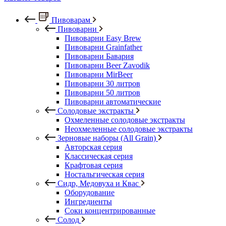
Пивоварам
Пивоварни
Пивоварни Easy Brew
Пивоварни Grainfather
Пивоварни Бавария
Пивоварни Beer Zavodik
Пивоварни MirBeer
Пивоварни 30 литров
Пивоварни 50 литров
Пивоварни автоматические
Солодовые экстракты
Охмеленные солодовые экстракты
Неохмеленные солодовые экстракты
Зерновые наборы (All Grain)
Авторская серия
Классическая серия
Крафтовая серия
Ностальгическая серия
Сидр, Медовуха и Квас
Оборудование
Ингредиенты
Соки концентрированные
Солод