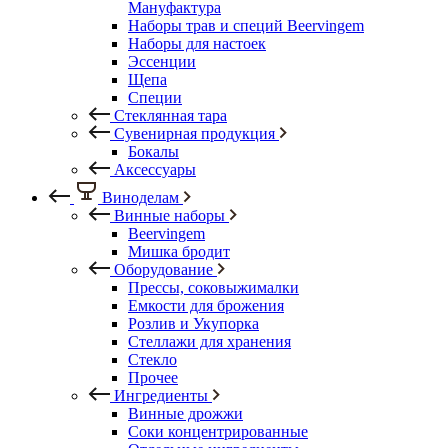
Мануфактура
Наборы трав и специй Beervingem
Наборы для настоек
Эссенции
Щепа
Специи
Стеклянная тара
Сувенирная продукция
Бокалы
Аксессуары
Виноделам
Винные наборы
Beervingem
Мишка бродит
Оборудование
Прессы, соковыжималки
Емкости для брожения
Розлив и Укупорка
Стеллажи для хранения
Стекло
Прочее
Ингредиенты
Винные дрожжи
Соки концентрированные