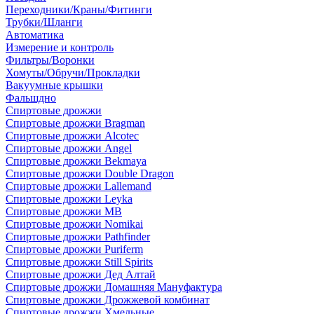
Переходники/Краны/Фитинги
Трубки/Шланги
Автоматика
Измерение и контроль
Фильтры/Воронки
Хомуты/Обручи/Прокладки
Вакуумные крышки
Фальшдно
Спиртовые дрожжи
Спиртовые дрожжи Bragman
Спиртовые дрожжи Alcotec
Спиртовые дрожжи Angel
Спиртовые дрожжи Bekmaya
Спиртовые дрожжи Double Dragon
Спиртовые дрожжи Lallemand
Спиртовые дрожжи Leyka
Спиртовые дрожжи MB
Спиртовые дрожжи Nomikai
Спиртовые дрожжи Pathfinder
Спиртовые дрожжи Puriferm
Спиртовые дрожжи Still Spirits
Спиртовые дрожжи Дед Алтай
Спиртовые дрожжи Домашняя Мануфактура
Спиртовые дрожжи Дрожжевой комбинат
Спиртовые дрожжи Хмельные