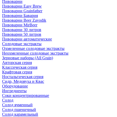
Пивоварни
Пивоварни Easy Brew
Пивоварни Grainfather
Пивоварни Бавария
Пивоварни Beer Zavodik
Пивоварни MirBeer
Пивоварни 30 литров
Пивоварни 50 литров
Пивоварни автоматические
Солодовые экстракты
Охмеленные солодовые экстракты
Неохмеленные солодовые экстракты
Зерновые наборы (All Grain)
Авторская серия
Классическая серия
Крафтовая серия
Ностальгическая серия
Сидр, Медовуха и Квас
Оборудование
Ингредиенты
Соки концентрированные
Солод
Солод ячменный
Солод пшеничный
Солод карамельный