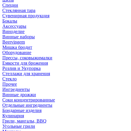
Специи
Стеклянная тара
Сувенирная продукция
Бокалы
Аксессуары
Виноделие
Винные наборы
Beervingem
Мишка бродит
Оборудование
Прессы, соковыжималки
Емкости для брожения
Розлив и Укупорка
Стеллажи для хранения
Стекло
Прочее
Ингредиенты
Винные дрожжи
Соки концентрированные
Отдельные ингредиенты
Бондарные изделия
Кулинария
Грили, мангалы, BBQ
Угольные грили