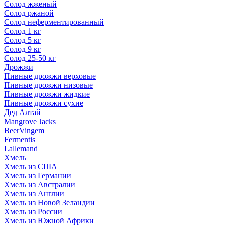
Солод жженый
Солод ржаной
Солод неферментированный
Солод 1 кг
Солод 5 кг
Солод 9 кг
Солод 25-50 кг
Дрожжи
Пивные дрожжи верховые
Пивные дрожжи низовые
Пивные дрожжи жидкие
Пивные дрожжи сухие
Дед Алтай
Mangrove Jacks
BeerVingem
Fermentis
Lallemand
Хмель
Хмель из США
Хмель из Германии
Хмель из Австралии
Хмель из Англии
Хмель из Новой Зеландии
Хмель из России
Хмель из Южной Африки