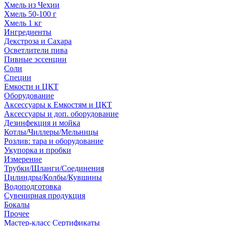
Хмель из Чехии
Хмель 50-100 г
Хмель 1 кг
Ингредиенты
Декстроза и Сахара
Осветлители пива
Пивные эссенции
Соли
Специи
Емкости и ЦКТ
Оборудование
Аксессуары к Емкостям и ЦКТ
Аксессуары и доп. оборудование
Дезинфекция и мойка
Котлы/Чиллеры/Мельницы
Розлив: тара и оборудование
Укупорка и пробки
Измерение
Трубки/Шланги/Соединения
Цилиндры/Колбы/Кувшины
Водоподготовка
Сувенирная продукция
Бокалы
Прочее
Мастер-класс Сертификаты