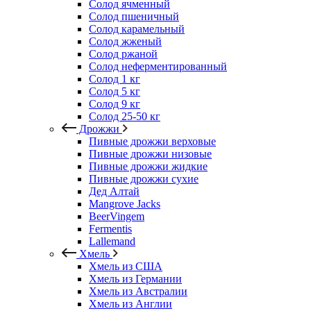
Солод ячменный
Солод пшеничный
Солод карамельный
Солод жженый
Солод ржаной
Солод неферментированный
Солод 1 кг
Солод 5 кг
Солод 9 кг
Солод 25-50 кг
Дрожжи
Пивные дрожжи верховые
Пивные дрожжи низовые
Пивные дрожжи жидкие
Пивные дрожжи сухие
Дед Алтай
Mangrove Jacks
BeerVingem
Fermentis
Lallemand
Хмель
Хмель из США
Хмель из Германии
Хмель из Австралии
Хмель из Англии