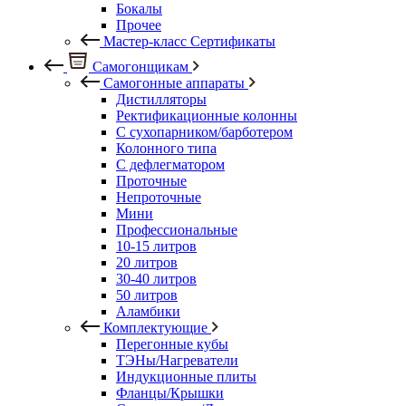
Бокалы
Прочее
Мастер-класс Сертификаты
Самогонщикам
Самогонные аппараты
Дистилляторы
Ректификационные колонны
С сухопарником/барботером
Колонного типа
С дефлегматором
Проточные
Непроточные
Мини
Профессиональные
10-15 литров
20 литров
30-40 литров
50 литров
Аламбики
Комплектующие
Перегонные кубы
ТЭНы/Нагреватели
Индукционные плиты
Фланцы/Крышки