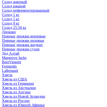
Солод жженый
Солод ржаной
Солод неферментированный
Солод 1 кг
Солод 5 кг
Солод 9 кг
Солод 25-50 кг
Дрожжи
Пивные дрожжи верховые
Пивные дрожжи низовые
Пивные дрожжи жидкие
Пивные дрожжи сухие
Дед Алтай
Mangrove Jacks
BeerVingem
Fermentis
Lallemand
Хмель
Хмель из США
Хмель из Германии
Хмель из Австралии
Хмель из Англии
Хмель из Новой Зеландии
Хмель из России
Хмель из Южной Африки