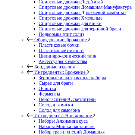
Спиртовые дрожжи Дед Алтай
Спиртовые дрожжи Домашняя Мануфактура
Спиртовые дрожжи Дрожжевой комбинат
Спиртовые дрожжи Хмельные
Спиртовые дрожжи для виски
Спиртовые дрожжи для зерновой браги
Подкормка (пит.соли)
Оборудование: брожение
Пластиковые бочки
Пластиковые емкости
Цилиндро-конический танк
Аксессуары к емкостям
Бондарные изделия
Ингредиенты: Брожение
Зерновые и экстрактные наборы
Сырье для браги
Очистка
Ферменты
Пеногасители/Осветлители
Солод для виски
Солод для самогона
Ингредиенты: Настаивание
Наборы Алхимия вкуса
Наборы Мишка настаивает
Набор трав и специй Домашняя