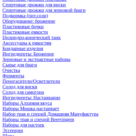
Спиртовые дрожжи для виски
Спиртовые дрожжи для зерновой браги
Подкормка (пит.соли)
Оборудование: брожение
Пластиковые бочки
Пластиковые емкости
Цилиндро-конический танк
Аксессуары к емкостям
Бондарные изделия
Ингредиенты: Брожение
Зерновые и экстрактные наборы
Сырье для браги
Очистка
Ферменты
Пеногасители/Осветлители
Солод для виски
Солод для самогона
Ингредиенты: Настаивание
Наборы Алхимия вкуса
Наборы Мишка настаивает
Набор трав и специй Домашняя Мануфактура
Наборы трав и специй Beervingem
Наборы для настоек
Эссенции
Щепа