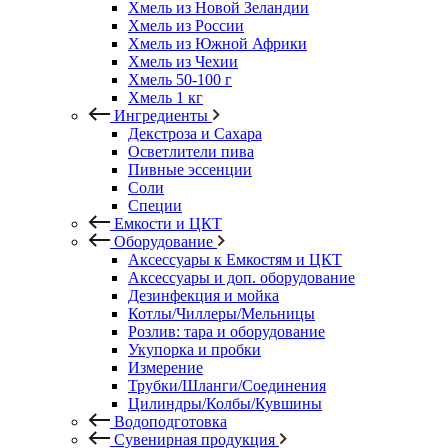
Хмель из Новой Зеландии
Хмель из России
Хмель из Южной Африки
Хмель из Чехии
Хмель 50-100 г
Хмель 1 кг
Ингредиенты
Декстроза и Сахара
Осветлители пива
Пивные эссенции
Соли
Специи
Емкости и ЦКТ
Оборудование
Аксессуары к Емкостям и ЦКТ
Аксессуары и доп. оборудование
Дезинфекция и мойка
Котлы/Чиллеры/Мельницы
Розлив: тара и оборудование
Укупорка и пробки
Измерение
Трубки/Шланги/Соединения
Цилиндры/Колбы/Кувшины
Водоподготовка
Сувенирная продукция