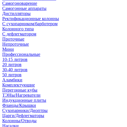
Самогоноварение
Самогонные аппараты
Дистилляторы
Ректификационные колонны
С сухопарником/барботером
Колонного типа
С дефлегматором
Проточные
Непроточные
Мини
Профессиональные
10-15 литров
20 литров
30-40 литров
50 литров
Аламбики
Комплектующие
Перегонные кубы
ТЭНы/Нагреватели
Индукционные плиты
Фланцы/Крышки
Сухопарники/Диоптры
Царги/Дефлегматоры
Колонны/Отводы
Насадки