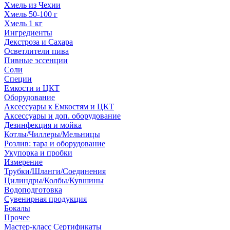
Хмель из Чехии
Хмель 50-100 г
Хмель 1 кг
Ингредиенты
Декстроза и Сахара
Осветлители пива
Пивные эссенции
Соли
Специи
Емкости и ЦКТ
Оборудование
Аксессуары к Емкостям и ЦКТ
Аксессуары и доп. оборудование
Дезинфекция и мойка
Котлы/Чиллеры/Мельницы
Розлив: тара и оборудование
Укупорка и пробки
Измерение
Трубки/Шланги/Соединения
Цилиндры/Колбы/Кувшины
Водоподготовка
Сувенирная продукция
Бокалы
Прочее
Мастер-класс Сертификаты