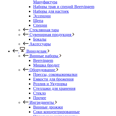
Мануфактура
Наборы трав и специй Beervingem
Наборы для настоек
Эссенции
Щепа
Специи
Стеклянная тара
Сувенирная продукция
Бокалы
Аксессуары
Виноделам
Винные наборы
Beervingem
Мишка бродит
Оборудование
Прессы, соковыжималки
Емкости для брожения
Розлив и Укупорка
Стеллажи для хранения
Стекло
Прочее
Ингредиенты
Винные дрожжи
Соки концентрированные