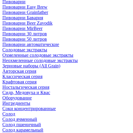
Пивоварни
Пивоварни Easy Brew
Пивоварни Grainfather
Пивоварни Бавария
Пивоварни Beer Zavodik
Пивоварни MirBeer
Пивоварни 30 литров
Пивоварни 50 литров
Пивоварни автоматические
Солодовые экстракты
Охмеленные солодовые экстракты
Неохмеленные солодовые экстракты
Зерновые наборы (All Grain)
Авторская серия
Классическая серия
Крафтовая серия
Ностальгическая серия
Сидр, Медовуха и Квас
Оборудование
Ингредиенты
Соки концентрированные
Солод
Солод ячменный
Солод пшеничный
Солод карамельный