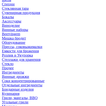
Специи
Стеклянная тара
Сувенирная продукция
Бокалы
Аксессуары
Виноделие
Винные наборы
Beervingem
Мишка бродит
Оборудование
Прессы, соковыжималки
Емкости для брожения
Розлив и Укупорка
Стеллажи для хранения
Стекло
Прочее
Ингредиенты
Винные дрожжи
Соки концентрированные
Отдельные ингредиенты
Бондарные изделия
Кулинария
Грили, мангалы, BBQ
Угольные грили