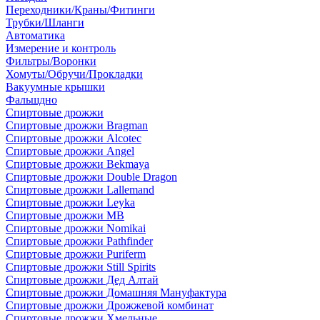
Переходники/Краны/Фитинги
Трубки/Шланги
Автоматика
Измерение и контроль
Фильтры/Воронки
Хомуты/Обручи/Прокладки
Вакуумные крышки
Фальшдно
Спиртовые дрожжи
Спиртовые дрожжи Bragman
Спиртовые дрожжи Alcotec
Спиртовые дрожжи Angel
Спиртовые дрожжи Bekmaya
Спиртовые дрожжи Double Dragon
Спиртовые дрожжи Lallemand
Спиртовые дрожжи Leyka
Спиртовые дрожжи MB
Спиртовые дрожжи Nomikai
Спиртовые дрожжи Pathfinder
Спиртовые дрожжи Puriferm
Спиртовые дрожжи Still Spirits
Спиртовые дрожжи Дед Алтай
Спиртовые дрожжи Домашняя Мануфактура
Спиртовые дрожжи Дрожжевой комбинат
Спиртовые дрожжи Хмельные