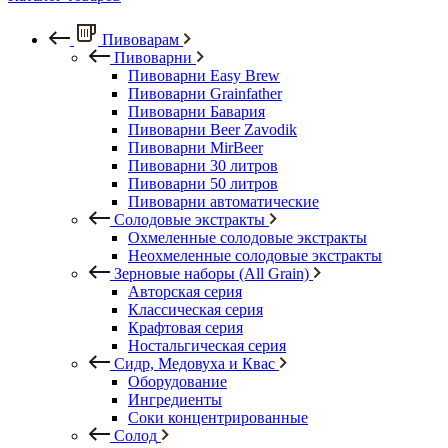
Пивоварам
Пивоварни
Пивоварни Easy Brew
Пивоварни Grainfather
Пивоварни Бавария
Пивоварни Beer Zavodik
Пивоварни MirBeer
Пивоварни 30 литров
Пивоварни 50 литров
Пивоварни автоматические
Солодовые экстракты
Охмеленные солодовые экстракты
Неохмеленные солодовые экстракты
Зерновые наборы (All Grain)
Авторская серия
Классическая серия
Крафтовая серия
Ностальгическая серия
Сидр, Медовуха и Квас
Оборудование
Ингредиенты
Соки концентрированные
Солод