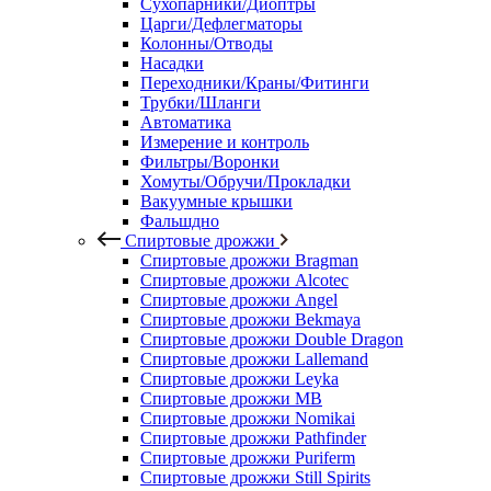
Сухопарники/Диоптры
Царги/Дефлегматоры
Колонны/Отводы
Насадки
Переходники/Краны/Фитинги
Трубки/Шланги
Автоматика
Измерение и контроль
Фильтры/Воронки
Хомуты/Обручи/Прокладки
Вакуумные крышки
Фальшдно
Спиртовые дрожжи
Спиртовые дрожжи Bragman
Спиртовые дрожжи Alcotec
Спиртовые дрожжи Angel
Спиртовые дрожжи Bekmaya
Спиртовые дрожжи Double Dragon
Спиртовые дрожжи Lallemand
Спиртовые дрожжи Leyka
Спиртовые дрожжи MB
Спиртовые дрожжи Nomikai
Спиртовые дрожжи Pathfinder
Спиртовые дрожжи Puriferm
Спиртовые дрожжи Still Spirits