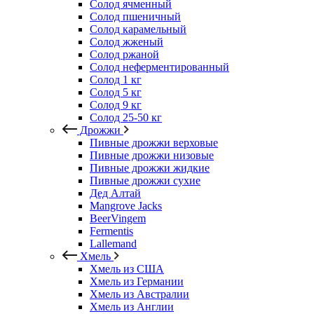
Солод ячменный
Солод пшеничный
Солод карамельный
Солод жженый
Солод ржаной
Солод неферментированный
Солод 1 кг
Солод 5 кг
Солод 9 кг
Солод 25-50 кг
Дрожжи
Пивные дрожжи верховые
Пивные дрожжи низовые
Пивные дрожжи жидкие
Пивные дрожжи сухие
Дед Алтай
Mangrove Jacks
BeerVingem
Fermentis
Lallemand
Хмель
Хмель из США
Хмель из Германии
Хмель из Австралии
Хмель из Англии