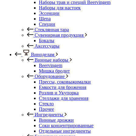
Наборы трав и специй Beervingem
Наборы для настоек
Эссенции
Щепа
Специи
Стеклянная тара
Сувенирная продукция
Бокалы
Аксессуары
Виноделам
Винные наборы
Beervingem
Мишка бродит
Оборудование
Прессы, соковыжималки
Емкости для брожения
Розлив и Укупорка
Стеллажи для хранения
Стекло
Прочее
Ингредиенты
Винные дрожжи
Соки концентрированные
Отдельные ингредиенты