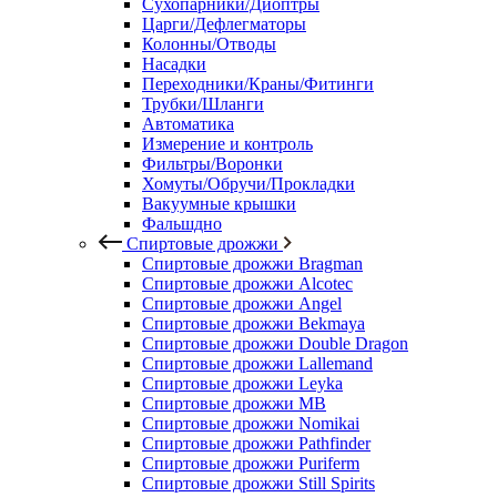
Сухопарники/Диоптры
Царги/Дефлегматоры
Колонны/Отводы
Насадки
Переходники/Краны/Фитинги
Трубки/Шланги
Автоматика
Измерение и контроль
Фильтры/Воронки
Хомуты/Обручи/Прокладки
Вакуумные крышки
Фальшдно
Спиртовые дрожжи
Спиртовые дрожжи Bragman
Спиртовые дрожжи Alcotec
Спиртовые дрожжи Angel
Спиртовые дрожжи Bekmaya
Спиртовые дрожжи Double Dragon
Спиртовые дрожжи Lallemand
Спиртовые дрожжи Leyka
Спиртовые дрожжи MB
Спиртовые дрожжи Nomikai
Спиртовые дрожжи Pathfinder
Спиртовые дрожжи Puriferm
Спиртовые дрожжи Still Spirits