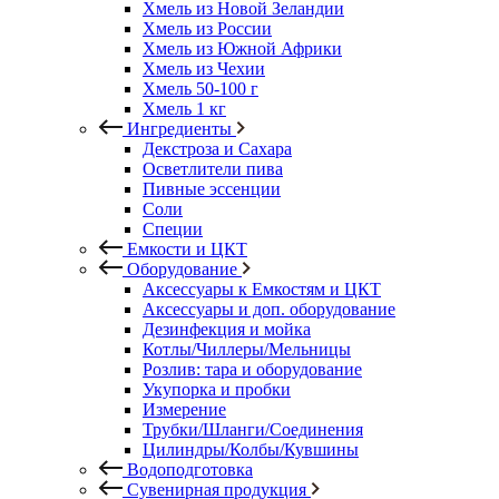
Хмель из Новой Зеландии
Хмель из России
Хмель из Южной Африки
Хмель из Чехии
Хмель 50-100 г
Хмель 1 кг
Ингредиенты
Декстроза и Сахара
Осветлители пива
Пивные эссенции
Соли
Специи
Емкости и ЦКТ
Оборудование
Аксессуары к Емкостям и ЦКТ
Аксессуары и доп. оборудование
Дезинфекция и мойка
Котлы/Чиллеры/Мельницы
Розлив: тара и оборудование
Укупорка и пробки
Измерение
Трубки/Шланги/Соединения
Цилиндры/Колбы/Кувшины
Водоподготовка
Сувенирная продукция