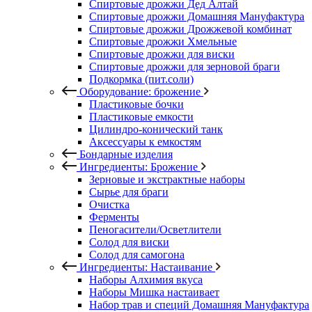
Спиртовые дрожжи Дед Алтай
Спиртовые дрожжи Домашняя Мануфактура
Спиртовые дрожжи Дрожжевой комбинат
Спиртовые дрожжи Хмельные
Спиртовые дрожжи для виски
Спиртовые дрожжи для зерновой браги
Подкормка (пит.соли)
Оборудование: брожение
Пластиковые бочки
Пластиковые емкости
Цилиндро-конический танк
Аксессуары к емкостям
Бондарные изделия
Ингредиенты: Брожение
Зерновые и экстрактные наборы
Сырье для браги
Очистка
Ферменты
Пеногасители/Осветлители
Солод для виски
Солод для самогона
Ингредиенты: Настаивание
Наборы Алхимия вкуса
Наборы Мишка настаивает
Набор трав и специй Домашняя Мануфактура