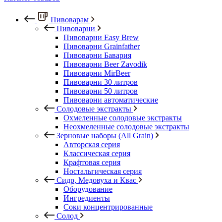
Пивоварам
Пивоварни
Пивоварни Easy Brew
Пивоварни Grainfather
Пивоварни Бавария
Пивоварни Beer Zavodik
Пивоварни MirBeer
Пивоварни 30 литров
Пивоварни 50 литров
Пивоварни автоматические
Солодовые экстракты
Охмеленные солодовые экстракты
Неохмеленные солодовые экстракты
Зерновые наборы (All Grain)
Авторская серия
Классическая серия
Крафтовая серия
Ностальгическая серия
Сидр, Медовуха и Квас
Оборудование
Ингредиенты
Соки концентрированные
Солод