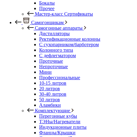
Бокалы
Прочее
Мастер-класс Сертификаты
Самогонщикам
Самогонные аппараты
Дистилляторы
Ректификационные колонны
С сухопарником/барботером
Колонного типа
С дефлегматором
Проточные
Непроточные
Мини
Профессиональные
10-15 литров
20 литров
30-40 литров
50 литров
Аламбики
Комплектующие
Перегонные кубы
ТЭНы/Нагреватели
Индукционные плиты
Фланцы/Крышки