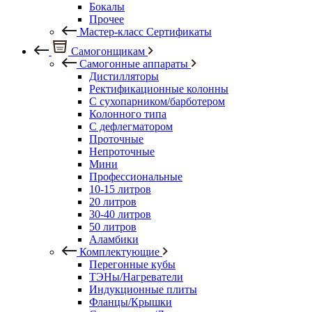
Бокалы
Прочее
Мастер-класс Сертификаты
Самогонщикам
Самогонные аппараты
Дистилляторы
Ректификационные колонны
С сухопарником/барботером
Колонного типа
С дефлегматором
Проточные
Непроточные
Мини
Профессиональные
10-15 литров
20 литров
30-40 литров
50 литров
Аламбики
Комплектующие
Перегонные кубы
ТЭНы/Нагреватели
Индукционные плиты
Фланцы/Крышки