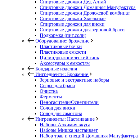
Спиртовые дрожжи Дед Алтай
Спиртовые дрожжи Домашняя Мануфактура
Спиртовые дрожжи Дрожжевой комбинат
Спиртовые дрожжи Хмельные
Спиртовые дрожжи для виски
Спиртовые дрожжи для зерновой браги
Подкормка (пит.соли)
Оборудование: брожение
Пластиковые бочки
Пластиковые емкости
Цилиндро-конический танк
Аксессуары к емкостям
Бондарные изделия
Ингредиенты: Брожение
Зерновые и экстрактные наборы
Сырье для браги
Очистка
Ферменты
Пеногасители/Осветлители
Солод для виски
Солод для самогона
Ингредиенты: Настаивание
Наборы Алхимия вкуса
Наборы Мишка настаивает
Набор трав и специй Домашняя Мануфактура