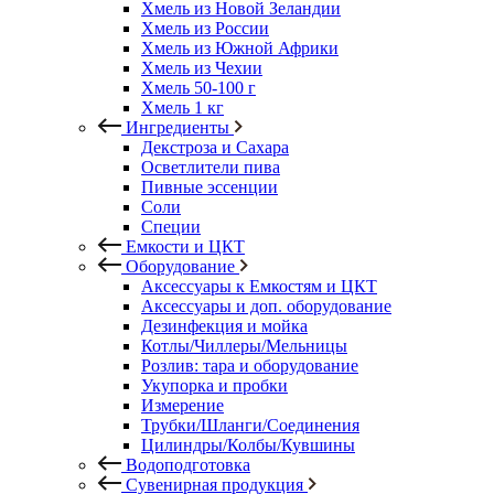
Хмель из Новой Зеландии
Хмель из России
Хмель из Южной Африки
Хмель из Чехии
Хмель 50-100 г
Хмель 1 кг
Ингредиенты
Декстроза и Сахара
Осветлители пива
Пивные эссенции
Соли
Специи
Емкости и ЦКТ
Оборудование
Аксессуары к Емкостям и ЦКТ
Аксессуары и доп. оборудование
Дезинфекция и мойка
Котлы/Чиллеры/Мельницы
Розлив: тара и оборудование
Укупорка и пробки
Измерение
Трубки/Шланги/Соединения
Цилиндры/Колбы/Кувшины
Водоподготовка
Сувенирная продукция