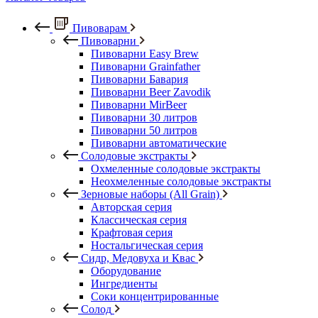
Пивоварам
Пивоварни
Пивоварни Easy Brew
Пивоварни Grainfather
Пивоварни Бавария
Пивоварни Beer Zavodik
Пивоварни MirBeer
Пивоварни 30 литров
Пивоварни 50 литров
Пивоварни автоматические
Солодовые экстракты
Охмеленные солодовые экстракты
Неохмеленные солодовые экстракты
Зерновые наборы (All Grain)
Авторская серия
Классическая серия
Крафтовая серия
Ностальгическая серия
Сидр, Медовуха и Квас
Оборудование
Ингредиенты
Соки концентрированные
Солод