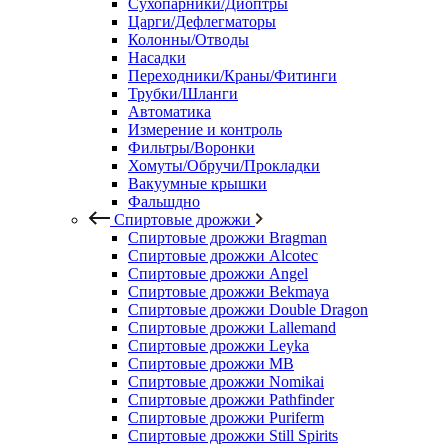
Сухопарники/Диоптры
Царги/Дефлегматоры
Колонны/Отводы
Насадки
Переходники/Краны/Фитинги
Трубки/Шланги
Автоматика
Измерение и контроль
Фильтры/Воронки
Хомуты/Обручи/Прокладки
Вакуумные крышки
Фальшдно
Спиртовые дрожжи
Спиртовые дрожжи Bragman
Спиртовые дрожжи Alcotec
Спиртовые дрожжи Angel
Спиртовые дрожжи Bekmaya
Спиртовые дрожжи Double Dragon
Спиртовые дрожжи Lallemand
Спиртовые дрожжи Leyka
Спиртовые дрожжи MB
Спиртовые дрожжи Nomikai
Спиртовые дрожжи Pathfinder
Спиртовые дрожжи Puriferm
Спиртовые дрожжи Still Spirits