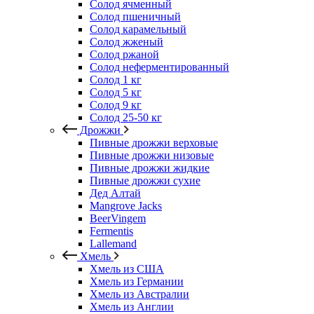
Солод ячменный
Солод пшеничный
Солод карамельный
Солод жженый
Солод ржаной
Солод неферментированный
Солод 1 кг
Солод 5 кг
Солод 9 кг
Солод 25-50 кг
Дрожжи
Пивные дрожжи верховые
Пивные дрожжи низовые
Пивные дрожжи жидкие
Пивные дрожжи сухие
Дед Алтай
Mangrove Jacks
BeerVingem
Fermentis
Lallemand
Хмель
Хмель из США
Хмель из Германии
Хмель из Австралии
Хмель из Англии