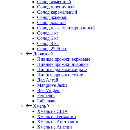
Солод ячменный
Солод пшеничный
Солод карамельный
Солод жженый
Солод ржаной
Солод неферментированный
Солод 1 кг
Солод 5 кг
Солод 9 кг
Солод 25-50 кг
Дрожжи
Пивные дрожжи верховые
Пивные дрожжи низовые
Пивные дрожжи жидкие
Пивные дрожжи сухие
Дед Алтай
Mangrove Jacks
BeerVingem
Fermentis
Lallemand
Хмель
Хмель из США
Хмель из Германии
Хмель из Австралии
Хмель из Англии