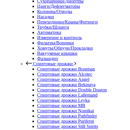
Сухопарники/Диоптры
Царги/Дефлегматоры
Колонны/Отводы
Насадки
Переходники/Краны/Фитинги
Трубки/Шланги
Автоматика
Измерение и контроль
Фильтры/Воронки
Хомуты/Обручи/Прокладки
Вакуумные крышки
Фальшдно
Спиртовые дрожжи
Спиртовые дрожжи Bragman
Спиртовые дрожжи Alcotec
Спиртовые дрожжи Angel
Спиртовые дрожжи Bekmaya
Спиртовые дрожжи Double Dragon
Спиртовые дрожжи Lallemand
Спиртовые дрожжи Leyka
Спиртовые дрожжи MB
Спиртовые дрожжи Nomikai
Спиртовые дрожжи Pathfinder
Спиртовые дрожжи Puriferm
Спиртовые дрожжи Still Spirits