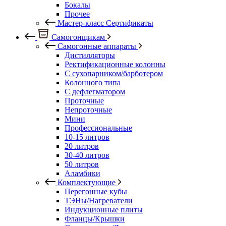
Бокалы
Прочее
Мастер-класс Сертификаты
Самогонщикам
Самогонные аппараты
Дистилляторы
Ректификационные колонны
С сухопарником/барботером
Колонного типа
С дефлегматором
Проточные
Непроточные
Мини
Профессиональные
10-15 литров
20 литров
30-40 литров
50 литров
Аламбики
Комплектующие
Перегонные кубы
ТЭНы/Нагреватели
Индукционные плиты
Фланцы/Крышки