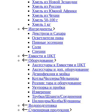
Хмель из Новой Зеландии
Хмель из России
Хмель из Южной Африки
Хмель из Чехии
Хмель 50-100 г
Хмель 1 кг
Ингредиенты
Декстроза и Сахара
Осветлители пива
Пивные эссенции
Соли
Специи
Емкости и ЦКТ
Оборудование
Аксессуары к Емкостям и ЦКТ
Аксессуары и доп. оборудование
Дезинфекция и мойка
Котлы/Чиллеры/Мельницы
Розлив: тара и оборудование
Укупорка и пробки
Измерение
Трубки/Шланги/Соединения
Цилиндры/Колбы/Кувшины
Водоподготовка
Сувенирная продукция