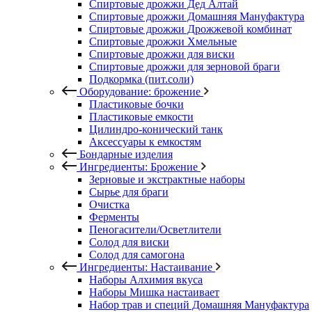
Спиртовые дрожжи Дед Алтай
Спиртовые дрожжи Домашняя Мануфактура
Спиртовые дрожжи Дрожжевой комбинат
Спиртовые дрожжи Хмельные
Спиртовые дрожжи для виски
Спиртовые дрожжи для зерновой браги
Подкормка (пит.соли)
Оборудование: брожение
Пластиковые бочки
Пластиковые емкости
Цилиндро-конический танк
Аксессуары к емкостям
Бондарные изделия
Ингредиенты: Брожение
Зерновые и экстрактные наборы
Сырье для браги
Очистка
Ферменты
Пеногасители/Осветлители
Солод для виски
Солод для самогона
Ингредиенты: Настаивание
Наборы Алхимия вкуса
Наборы Мишка настаивает
Набор трав и специй Домашняя Мануфактура