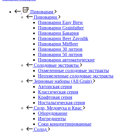
Пивоварам
Пивоварни
Пивоварни Easy Brew
Пивоварни Grainfather
Пивоварни Бавария
Пивоварни Beer Zavodik
Пивоварни MirBeer
Пивоварни 30 литров
Пивоварни 50 литров
Пивоварни автоматические
Солодовые экстракты
Охмеленные солодовые экстракты
Неохмеленные солодовые экстракты
Зерновые наборы (All Grain)
Авторская серия
Классическая серия
Крафтовая серия
Ностальгическая серия
Сидр, Медовуха и Квас
Оборудование
Ингредиенты
Соки концентрированные
Солод