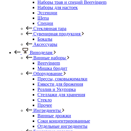
Наборы трав и специй Beervingem
Наборы для настоек
Эссенции
Щепа
Специи
Стеклянная тара
Сувенирная продукция
Бокалы
Аксессуары
Виноделам
Винные наборы
Beervingem
Мишка бродит
Оборудование
Прессы, соковыжималки
Емкости для брожения
Розлив и Укупорка
Стеллажи для хранения
Стекло
Прочее
Ингредиенты
Винные дрожжи
Соки концентрированные
Отдельные ингредиенты