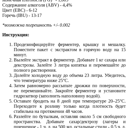
Содержание алкоголя (ABV) - 4,4%
Цвет (EBC) - 6-12
Горечь (IBU) - 13-17
*возможна погрешность +/- 0.002
Инструкция:
Продезинфицируйте ферментер, крышку и мешалку.
Поместите пакет с экстрактом в горячую воду на 15
минут.
Вылейте экстракт в ферментер. Добавьте 1 кг сахара или
декстрозы. Залейте 3 литра кипятка и перемешайте до
полного растворения.
Долейте холодную воду до объема 23 литра. Убедитесь,
что температура ниже 25°C.
Затем равномерно рассыпьте дрожжи по поверхности,
не перемешивайте. Закройте ферментер и установите
гидрозатвор (заполнить наполовину водой).
Оставьте бродить на 8 дней при температуре 20–25°C.
Переходите к розливу только когда плотность будет
стабильна на протяжении 48 часов.
Разлейте по бутылкам, оставляя около 5 см свободного
пространства. Добавьте сахар/дектрозу (лагеры и
пшеничное - 1 ч. л. на 500 мл, остальные стили - 0,5 ч. л.