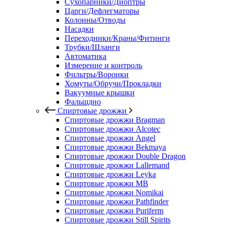
Сухопарники/Диоптры
Царги/Дефлегматоры
Колонны/Отводы
Насадки
Переходники/Краны/Фитинги
Трубки/Шланги
Автоматика
Измерение и контроль
Фильтры/Воронки
Хомуты/Обручи/Прокладки
Вакуумные крышки
Фальшдно
Спиртовые дрожжи
Спиртовые дрожжи Bragman
Спиртовые дрожжи Alcotec
Спиртовые дрожжи Angel
Спиртовые дрожжи Bekmaya
Спиртовые дрожжи Double Dragon
Спиртовые дрожжи Lallemand
Спиртовые дрожжи Leyka
Спиртовые дрожжи MB
Спиртовые дрожжи Nomikai
Спиртовые дрожжи Pathfinder
Спиртовые дрожжи Puriferm
Спиртовые дрожжи Still Spirits