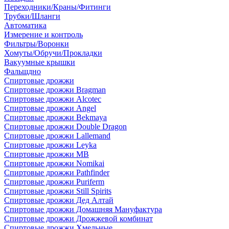
Переходники/Краны/Фитинги
Трубки/Шланги
Автоматика
Измерение и контроль
Фильтры/Воронки
Хомуты/Обручи/Прокладки
Вакуумные крышки
Фальшдно
Спиртовые дрожжи
Спиртовые дрожжи Bragman
Спиртовые дрожжи Alcotec
Спиртовые дрожжи Angel
Спиртовые дрожжи Bekmaya
Спиртовые дрожжи Double Dragon
Спиртовые дрожжи Lallemand
Спиртовые дрожжи Leyka
Спиртовые дрожжи MB
Спиртовые дрожжи Nomikai
Спиртовые дрожжи Pathfinder
Спиртовые дрожжи Puriferm
Спиртовые дрожжи Still Spirits
Спиртовые дрожжи Дед Алтай
Спиртовые дрожжи Домашняя Мануфактура
Спиртовые дрожжи Дрожжевой комбинат
Спиртовые дрожжи Хмельные