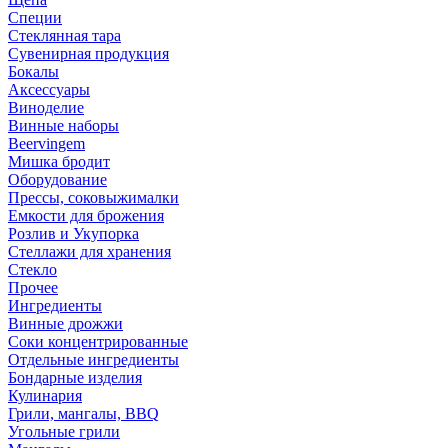
Специи
Стеклянная тара
Сувенирная продукция
Бокалы
Аксессуары
Виноделие
Винные наборы
Beervingem
Мишка бродит
Оборудование
Прессы, соковыжималки
Емкости для брожения
Розлив и Укупорка
Стеллажи для хранения
Стекло
Прочее
Ингредиенты
Винные дрожжи
Соки концентрированные
Отдельные ингредиенты
Бондарные изделия
Кулинария
Грили, мангалы, BBQ
Угольные грили