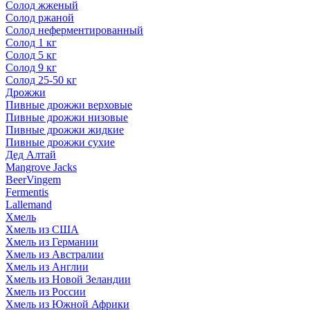
Солод жженый
Солод ржаной
Солод неферментированный
Солод 1 кг
Солод 5 кг
Солод 9 кг
Солод 25-50 кг
Дрожжи
Пивные дрожжи верховые
Пивные дрожжи низовые
Пивные дрожжи жидкие
Пивные дрожжи сухие
Дед Алтай
Mangrove Jacks
BeerVingem
Fermentis
Lallemand
Хмель
Хмель из США
Хмель из Германии
Хмель из Австралии
Хмель из Англии
Хмель из Новой Зеландии
Хмель из России
Хмель из Южной Африки