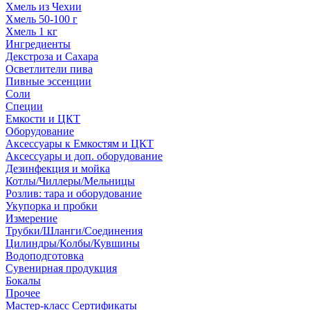
Хмель из Чехии
Хмель 50-100 г
Хмель 1 кг
Ингредиенты
Декстроза и Сахара
Осветлители пива
Пивные эссенции
Соли
Специи
Емкости и ЦКТ
Оборудование
Аксессуары к Емкостям и ЦКТ
Аксессуары и доп. оборудование
Дезинфекция и мойка
Котлы/Чиллеры/Мельницы
Розлив: тара и оборудование
Укупорка и пробки
Измерение
Трубки/Шланги/Соединения
Цилиндры/Колбы/Кувшины
Водоподготовка
Сувенирная продукция
Бокалы
Прочее
Мастер-класс Сертификаты