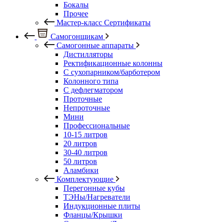
Бокалы
Прочее
Мастер-класс Сертификаты
Самогонщикам
Самогонные аппараты
Дистилляторы
Ректификационные колонны
С сухопарником/барботером
Колонного типа
С дефлегматором
Проточные
Непроточные
Мини
Профессиональные
10-15 литров
20 литров
30-40 литров
50 литров
Аламбики
Комплектующие
Перегонные кубы
ТЭНы/Нагреватели
Индукционные плиты
Фланцы/Крышки