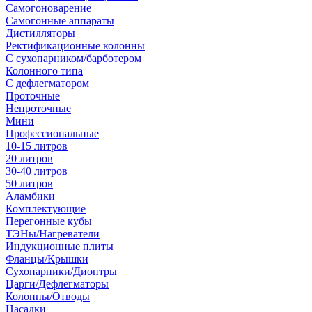
Самогоноварение
Самогонные аппараты
Дистилляторы
Ректификационные колонны
С сухопарником/барботером
Колонного типа
С дефлегматором
Проточные
Непроточные
Мини
Профессиональные
10-15 литров
20 литров
30-40 литров
50 литров
Аламбики
Комплектующие
Перегонные кубы
ТЭНы/Нагреватели
Индукционные плиты
Фланцы/Крышки
Сухопарники/Диоптры
Царги/Дефлегматоры
Колонны/Отводы
Насадки