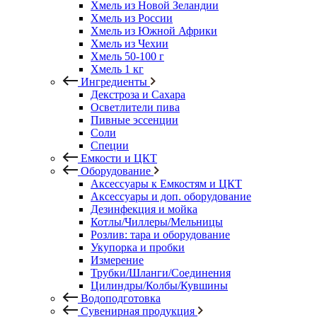
Хмель из Новой Зеландии
Хмель из России
Хмель из Южной Африки
Хмель из Чехии
Хмель 50-100 г
Хмель 1 кг
Ингредиенты
Декстроза и Сахара
Осветлители пива
Пивные эссенции
Соли
Специи
Емкости и ЦКТ
Оборудование
Аксессуары к Емкостям и ЦКТ
Аксессуары и доп. оборудование
Дезинфекция и мойка
Котлы/Чиллеры/Мельницы
Розлив: тара и оборудование
Укупорка и пробки
Измерение
Трубки/Шланги/Соединения
Цилиндры/Колбы/Кувшины
Водоподготовка
Сувенирная продукция