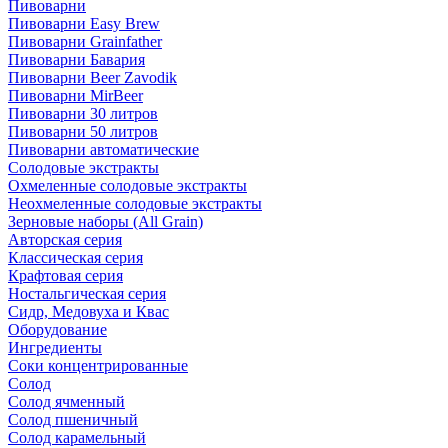
Пивоварни
Пивоварни Easy Brew
Пивоварни Grainfather
Пивоварни Бавария
Пивоварни Beer Zavodik
Пивоварни MirBeer
Пивоварни 30 литров
Пивоварни 50 литров
Пивоварни автоматические
Солодовые экстракты
Охмеленные солодовые экстракты
Неохмеленные солодовые экстракты
Зерновые наборы (All Grain)
Авторская серия
Классическая серия
Крафтовая серия
Ностальгическая серия
Сидр, Медовуха и Квас
Оборудование
Ингредиенты
Соки концентрированные
Солод
Солод ячменный
Солод пшеничный
Солод карамельный