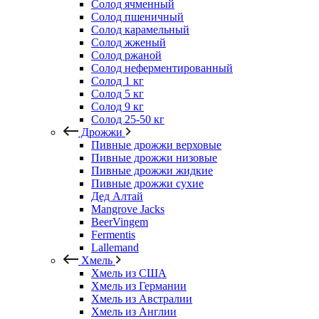
Солод ячменный
Солод пшеничный
Солод карамельный
Солод жженый
Солод ржаной
Солод неферментированный
Солод 1 кг
Солод 5 кг
Солод 9 кг
Солод 25-50 кг
Дрожжи
Пивные дрожжи верховые
Пивные дрожжи низовые
Пивные дрожжи жидкие
Пивные дрожжи сухие
Дед Алтай
Mangrove Jacks
BeerVingem
Fermentis
Lallemand
Хмель
Хмель из США
Хмель из Германии
Хмель из Австралии
Хмель из Англии