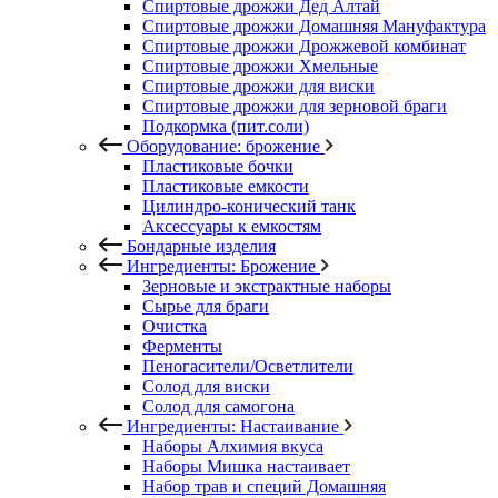
Спиртовые дрожжи Дед Алтай
Спиртовые дрожжи Домашняя Мануфактура
Спиртовые дрожжи Дрожжевой комбинат
Спиртовые дрожжи Хмельные
Спиртовые дрожжи для виски
Спиртовые дрожжи для зерновой браги
Подкормка (пит.соли)
Оборудование: брожение
Пластиковые бочки
Пластиковые емкости
Цилиндро-конический танк
Аксессуары к емкостям
Бондарные изделия
Ингредиенты: Брожение
Зерновые и экстрактные наборы
Сырье для браги
Очистка
Ферменты
Пеногасители/Осветлители
Солод для виски
Солод для самогона
Ингредиенты: Настаивание
Наборы Алхимия вкуса
Наборы Мишка настаивает
Набор трав и специй Домашняя