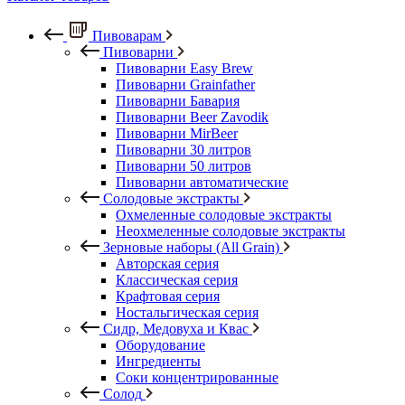
Пивоварам
Пивоварни
Пивоварни Easy Brew
Пивоварни Grainfather
Пивоварни Бавария
Пивоварни Beer Zavodik
Пивоварни MirBeer
Пивоварни 30 литров
Пивоварни 50 литров
Пивоварни автоматические
Солодовые экстракты
Охмеленные солодовые экстракты
Неохмеленные солодовые экстракты
Зерновые наборы (All Grain)
Авторская серия
Классическая серия
Крафтовая серия
Ностальгическая серия
Сидр, Медовуха и Квас
Оборудование
Ингредиенты
Соки концентрированные
Солод