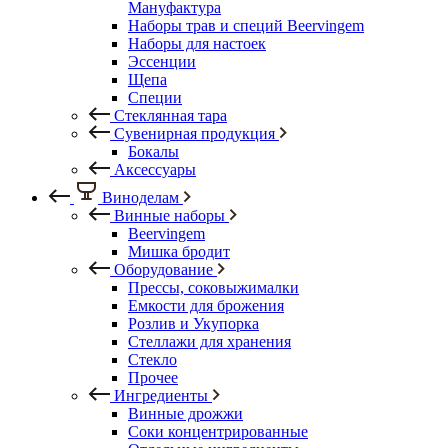
Мануфактура
Наборы трав и специй Beervingem
Наборы для настоек
Эссенции
Щепа
Специи
Стеклянная тара
Сувенирная продукция
Бокалы
Аксессуары
Виноделам
Винные наборы
Beervingem
Мишка бродит
Оборудование
Прессы, соковыжималки
Емкости для брожения
Розлив и Укупорка
Стеллажи для хранения
Стекло
Прочее
Ингредиенты
Винные дрожжи
Соки концентрированные