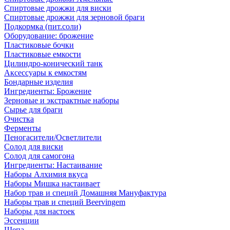
Спиртовые дрожжи для виски
Спиртовые дрожжи для зерновой браги
Подкормка (пит.соли)
Оборудование: брожение
Пластиковые бочки
Пластиковые емкости
Цилиндро-конический танк
Аксессуары к емкостям
Бондарные изделия
Ингредиенты: Брожение
Зерновые и экстрактные наборы
Сырье для браги
Очистка
Ферменты
Пеногасители/Осветлители
Солод для виски
Солод для самогона
Ингредиенты: Настаивание
Наборы Алхимия вкуса
Наборы Мишка настаивает
Набор трав и специй Домашняя Мануфактура
Наборы трав и специй Beervingem
Наборы для настоек
Эссенции
Щепа