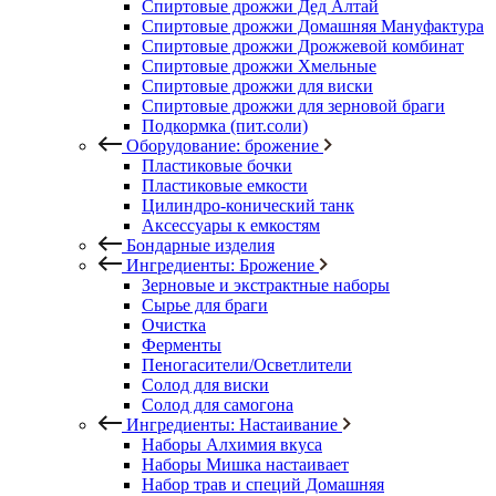
Спиртовые дрожжи Дед Алтай
Спиртовые дрожжи Домашняя Мануфактура
Спиртовые дрожжи Дрожжевой комбинат
Спиртовые дрожжи Хмельные
Спиртовые дрожжи для виски
Спиртовые дрожжи для зерновой браги
Подкормка (пит.соли)
Оборудование: брожение
Пластиковые бочки
Пластиковые емкости
Цилиндро-конический танк
Аксессуары к емкостям
Бондарные изделия
Ингредиенты: Брожение
Зерновые и экстрактные наборы
Сырье для браги
Очистка
Ферменты
Пеногасители/Осветлители
Солод для виски
Солод для самогона
Ингредиенты: Настаивание
Наборы Алхимия вкуса
Наборы Мишка настаивает
Набор трав и специй Домашняя