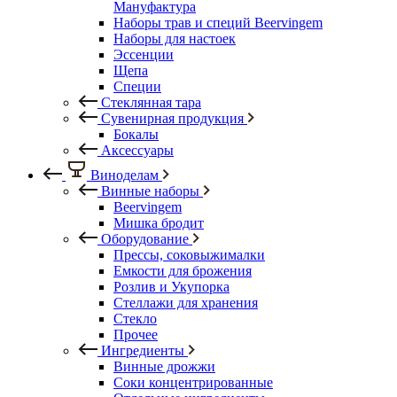
Мануфактура
Наборы трав и специй Beervingem
Наборы для настоек
Эссенции
Щепа
Специи
Стеклянная тара
Сувенирная продукция
Бокалы
Аксессуары
Виноделам
Винные наборы
Beervingem
Мишка бродит
Оборудование
Прессы, соковыжималки
Емкости для брожения
Розлив и Укупорка
Стеллажи для хранения
Стекло
Прочее
Ингредиенты
Винные дрожжи
Соки концентрированные