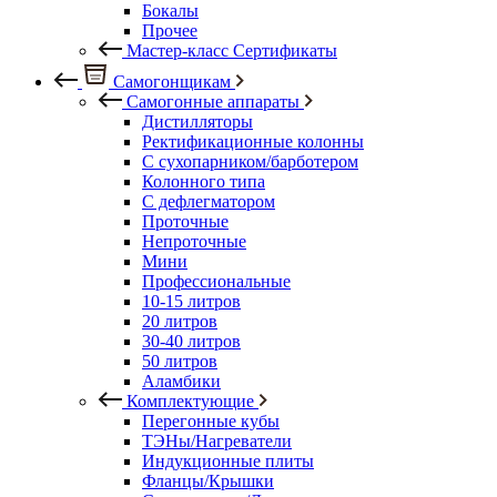
Бокалы
Прочее
Мастер-класс Сертификаты
Самогонщикам
Самогонные аппараты
Дистилляторы
Ректификационные колонны
С сухопарником/барботером
Колонного типа
С дефлегматором
Проточные
Непроточные
Мини
Профессиональные
10-15 литров
20 литров
30-40 литров
50 литров
Аламбики
Комплектующие
Перегонные кубы
ТЭНы/Нагреватели
Индукционные плиты
Фланцы/Крышки