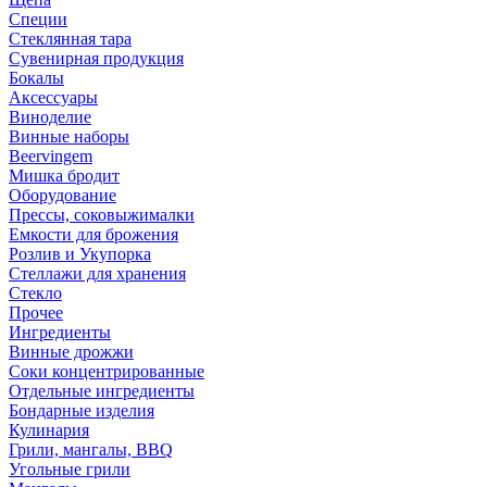
Специи
Стеклянная тара
Сувенирная продукция
Бокалы
Аксессуары
Виноделие
Винные наборы
Beervingem
Мишка бродит
Оборудование
Прессы, соковыжималки
Емкости для брожения
Розлив и Укупорка
Стеллажи для хранения
Стекло
Прочее
Ингредиенты
Винные дрожжи
Соки концентрированные
Отдельные ингредиенты
Бондарные изделия
Кулинария
Грили, мангалы, BBQ
Угольные грили