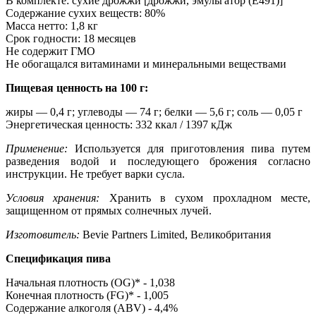
В комплекте: сухие дрожжи [дрожжи, эмульгатор (E491)]
Содержание сухих веществ: 80%
Масса нетто: 1,8 кг
Срок годности: 18 месяцев
Не содержит ГМО
Не обогащался витаминами и минеральными веществами
Пищевая ценность на 100 г:
жиры — 0,4 г; углеводы — 74 г; белки — 5,6 г; соль — 0,05 г
Энергетическая ценность: 332 ккал / 1397 кДж
Применение:
Используется для приготовления пива путем
разведения водой и последующего брожения согласно
инструкции. Не требует варки сусла.
Условия хранения:
Хранить в сухом прохладном месте,
защищенном от прямых солнечных лучей.
Изготовитель:
Bevie Partners Limited, Великобритания
Спецификация пива
Начальная плотность (OG)* - 1,038
Конечная плотность (FG)* - 1,005
Содержание алкоголя (ABV) - 4,4%