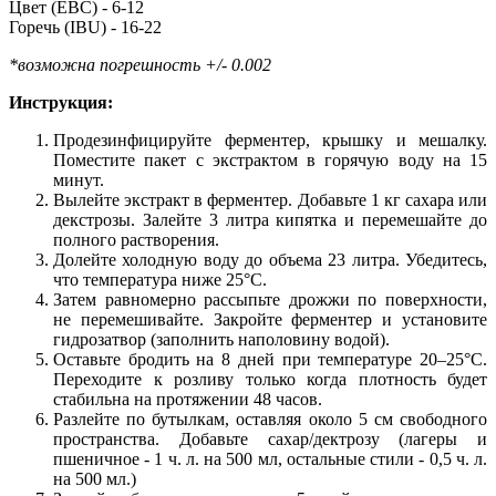
Цвет (EBC) - 6-12
Горечь (IBU) - 16-22
*возможна погрешность +/- 0.002
Инструкция:
Продезинфицируйте ферментер, крышку и мешалку.
Поместите пакет с экстрактом в горячую воду на 15
минут.
Вылейте экстракт в ферментер. Добавьте 1 кг сахара или
декстрозы. Залейте 3 литра кипятка и перемешайте до
полного растворения.
Долейте холодную воду до объема 23 литра. Убедитесь,
что температура ниже 25°C.
Затем равномерно рассыпьте дрожжи по поверхности,
не перемешивайте. Закройте ферментер и установите
гидрозатвор (заполнить наполовину водой).
Оставьте бродить на 8 дней при температуре 20–25°C.
Переходите к розливу только когда плотность будет
стабильна на протяжении 48 часов.
Разлейте по бутылкам, оставляя около 5 см свободного
пространства. Добавьте сахар/дектрозу (лагеры и
пшеничное - 1 ч. л. на 500 мл, остальные стили - 0,5 ч. л.
на 500 мл.)