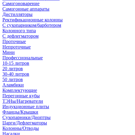
Самогоноварение
Самогонные аппараты
Дистилляторы
Ректификационные колонны
С сухопарником/барботером
Колонного типа
С дефлегматором
Проточные
Непроточные
Мини
Профессиональные
10-15 литров
20 литров
30-40 литров
50 литров
Аламбики
Комплектующие
Перегонные кубы
ТЭНы/Нагреватели
Индукционные плиты
Фланцы/Крышки
Сухопарники/Диоптры
Царги/Дефлегматоры
Колонны/Отводы
Насадки