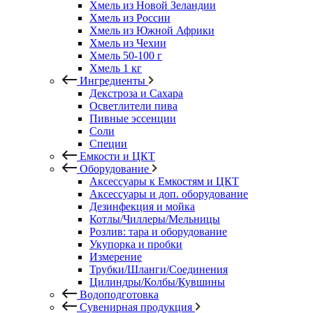
Хмель из Новой Зеландии
Хмель из России
Хмель из Южной Африки
Хмель из Чехии
Хмель 50-100 г
Хмель 1 кг
Ингредиенты
Декстроза и Сахара
Осветлители пива
Пивные эссенции
Соли
Специи
Емкости и ЦКТ
Оборудование
Аксессуары к Емкостям и ЦКТ
Аксессуары и доп. оборудование
Дезинфекция и мойка
Котлы/Чиллеры/Мельницы
Розлив: тара и оборудование
Укупорка и пробки
Измерение
Трубки/Шланги/Соединения
Цилиндры/Колбы/Кувшины
Водоподготовка
Сувенирная продукция