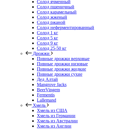
Солод ячменный
Солод пшеничный
Солод карамельный
Солод жженый
Солод ржаной
Солод неферментированный
Солод 1 кг
Солод 5 кг
Солод 9 кг
Солод 25-50 кг
Дрожжи
Пивные дрожжи верховые
Пивные дрожжи низовые
Пивные дрожжи жидкие
Пивные дрожжи сухие
Дед Алтай
Mangrove Jacks
BeerVingem
Fermentis
Lallemand
Хмель
Хмель из США
Хмель из Германии
Хмель из Австралии
Хмель из Англии