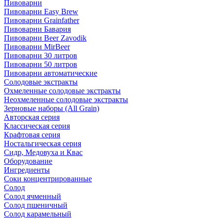
Пивоварни
Пивоварни Easy Brew
Пивоварни Grainfather
Пивоварни Бавария
Пивоварни Beer Zavodik
Пивоварни MirBeer
Пивоварни 30 литров
Пивоварни 50 литров
Пивоварни автоматические
Солодовые экстракты
Охмеленные солодовые экстракты
Неохмеленные солодовые экстракты
Зерновые наборы (All Grain)
Авторская серия
Классическая серия
Крафтовая серия
Ностальгическая серия
Сидр, Медовуха и Квас
Оборудование
Ингредиенты
Соки концентрированные
Солод
Солод ячменный
Солод пшеничный
Солод карамельный