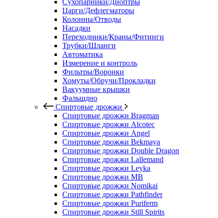
Сухопарники/Диоптры
Царги/Дефлегматоры
Колонны/Отводы
Насадки
Переходники/Краны/Фитинги
Трубки/Шланги
Автоматика
Измерение и контроль
Фильтры/Воронки
Хомуты/Обручи/Прокладки
Вакуумные крышки
Фальшдно
Спиртовые дрожжи
Спиртовые дрожжи Bragman
Спиртовые дрожжи Alcotec
Спиртовые дрожжи Angel
Спиртовые дрожжи Bekmaya
Спиртовые дрожжи Double Dragon
Спиртовые дрожжи Lallemand
Спиртовые дрожжи Leyka
Спиртовые дрожжи MB
Спиртовые дрожжи Nomikai
Спиртовые дрожжи Pathfinder
Спиртовые дрожжи Puriferm
Спиртовые дрожжи Still Spirits