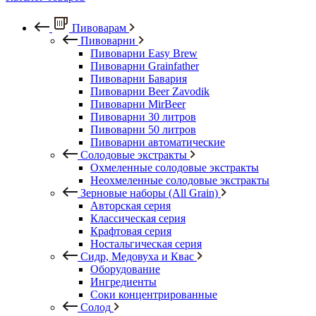
Пивоварам
Пивоварни
Пивоварни Easy Brew
Пивоварни Grainfather
Пивоварни Бавария
Пивоварни Beer Zavodik
Пивоварни MirBeer
Пивоварни 30 литров
Пивоварни 50 литров
Пивоварни автоматические
Солодовые экстракты
Охмеленные солодовые экстракты
Неохмеленные солодовые экстракты
Зерновые наборы (All Grain)
Авторская серия
Классическая серия
Крафтовая серия
Ностальгическая серия
Сидр, Медовуха и Квас
Оборудование
Ингредиенты
Соки концентрированные
Солод