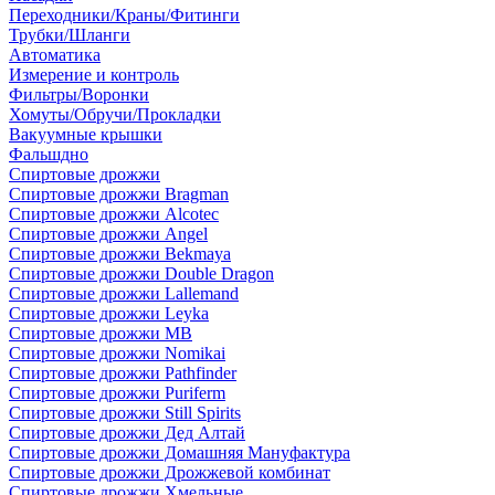
Переходники/Краны/Фитинги
Трубки/Шланги
Автоматика
Измерение и контроль
Фильтры/Воронки
Хомуты/Обручи/Прокладки
Вакуумные крышки
Фальшдно
Спиртовые дрожжи
Спиртовые дрожжи Bragman
Спиртовые дрожжи Alcotec
Спиртовые дрожжи Angel
Спиртовые дрожжи Bekmaya
Спиртовые дрожжи Double Dragon
Спиртовые дрожжи Lallemand
Спиртовые дрожжи Leyka
Спиртовые дрожжи MB
Спиртовые дрожжи Nomikai
Спиртовые дрожжи Pathfinder
Спиртовые дрожжи Puriferm
Спиртовые дрожжи Still Spirits
Спиртовые дрожжи Дед Алтай
Спиртовые дрожжи Домашняя Мануфактура
Спиртовые дрожжи Дрожжевой комбинат
Спиртовые дрожжи Хмельные