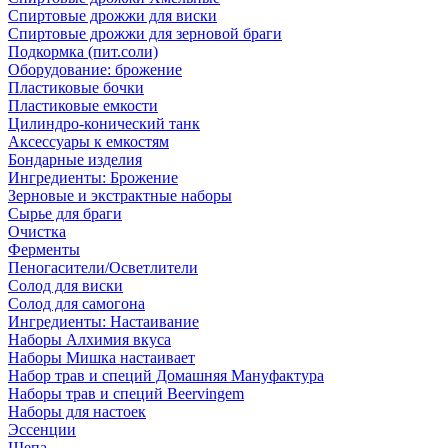
Спиртовые дрожжи для виски
Спиртовые дрожжи для зерновой браги
Подкормка (пит.соли)
Оборудование: брожение
Пластиковые бочки
Пластиковые емкости
Цилиндро-конический танк
Аксессуары к емкостям
Бондарные изделия
Ингредиенты: Брожение
Зерновые и экстрактные наборы
Сырье для браги
Очистка
Ферменты
Пеногасители/Осветлители
Солод для виски
Солод для самогона
Ингредиенты: Настаивание
Наборы Алхимия вкуса
Наборы Мишка настаивает
Набор трав и специй Домашняя Мануфактура
Наборы трав и специй Beervingem
Наборы для настоек
Эссенции
Щепа