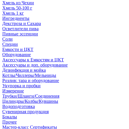
Хмель из Чехии
Хмель 50-100 г
Хмель 1 кг
Ингредиенты
Декстроза и Сахара
Осветлители пива
Пивные эссенции
Соли
Специи
Емкости и ЦКТ
Оборудование
Аксессуары к Емкостям и ЦКТ
Аксессуары и доп. оборудование
Дезинфекция и мойка
Котлы/Чиллеры/Мельницы
Розлив: тара и оборудование
Укупорка и пробки
Измерение
Трубки/Шланги/Соединения
Цилиндры/Колбы/Кувшины
Водоподготовка
Сувенирная продукция
Бокалы
Прочее
Мастер-класс Сертификаты