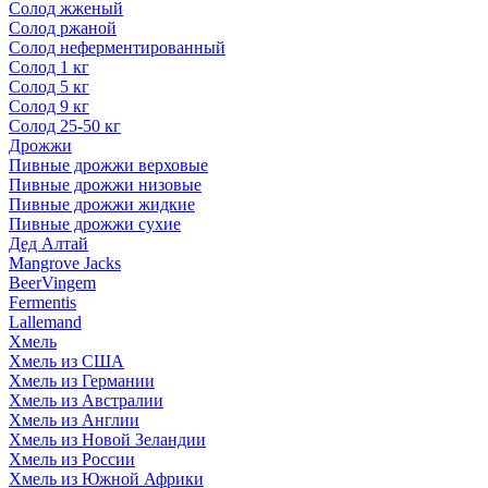
Солод жженый
Солод ржаной
Солод неферментированный
Солод 1 кг
Солод 5 кг
Солод 9 кг
Солод 25-50 кг
Дрожжи
Пивные дрожжи верховые
Пивные дрожжи низовые
Пивные дрожжи жидкие
Пивные дрожжи сухие
Дед Алтай
Mangrove Jacks
BeerVingem
Fermentis
Lallemand
Хмель
Хмель из США
Хмель из Германии
Хмель из Австралии
Хмель из Англии
Хмель из Новой Зеландии
Хмель из России
Хмель из Южной Африки