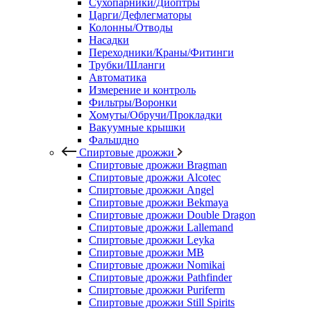
Сухопарники/Диоптры
Царги/Дефлегматоры
Колонны/Отводы
Насадки
Переходники/Краны/Фитинги
Трубки/Шланги
Автоматика
Измерение и контроль
Фильтры/Воронки
Хомуты/Обручи/Прокладки
Вакуумные крышки
Фальшдно
Спиртовые дрожжи
Спиртовые дрожжи Bragman
Спиртовые дрожжи Alcotec
Спиртовые дрожжи Angel
Спиртовые дрожжи Bekmaya
Спиртовые дрожжи Double Dragon
Спиртовые дрожжи Lallemand
Спиртовые дрожжи Leyka
Спиртовые дрожжи MB
Спиртовые дрожжи Nomikai
Спиртовые дрожжи Pathfinder
Спиртовые дрожжи Puriferm
Спиртовые дрожжи Still Spirits