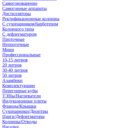
Самогоноварение
Самогонные аппараты
Дистилляторы
Ректификационные колонны
С сухопарником/барботером
Колонного типа
С дефлегматором
Проточные
Непроточные
Мини
Профессиональные
10-15 литров
20 литров
30-40 литров
50 литров
Аламбики
Комплектующие
Перегонные кубы
ТЭНы/Нагреватели
Индукционные плиты
Фланцы/Крышки
Сухопарники/Диоптры
Царги/Дефлегматоры
Колонны/Отводы
Насадки