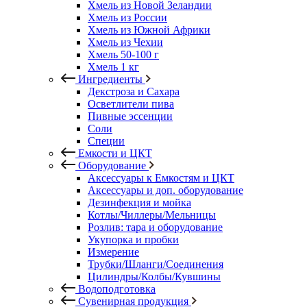
Хмель из Новой Зеландии
Хмель из России
Хмель из Южной Африки
Хмель из Чехии
Хмель 50-100 г
Хмель 1 кг
Ингредиенты
Декстроза и Сахара
Осветлители пива
Пивные эссенции
Соли
Специи
Емкости и ЦКТ
Оборудование
Аксессуары к Емкостям и ЦКТ
Аксессуары и доп. оборудование
Дезинфекция и мойка
Котлы/Чиллеры/Мельницы
Розлив: тара и оборудование
Укупорка и пробки
Измерение
Трубки/Шланги/Соединения
Цилиндры/Колбы/Кувшины
Водоподготовка
Сувенирная продукция