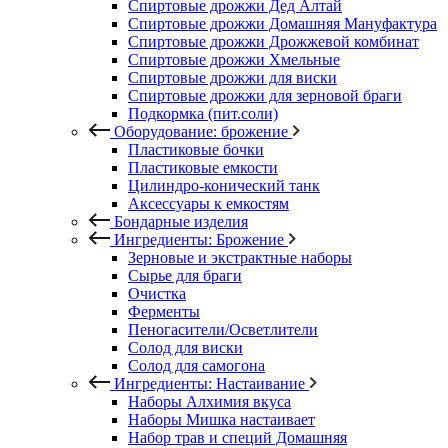
Спиртовые дрожжи Дед Алтай
Спиртовые дрожжи Домашняя Мануфактура
Спиртовые дрожжи Дрожжевой комбинат
Спиртовые дрожжи Хмельные
Спиртовые дрожжи для виски
Спиртовые дрожжи для зерновой браги
Подкормка (пит.соли)
Оборудование: брожение
Пластиковые бочки
Пластиковые емкости
Цилиндро-конический танк
Аксессуары к емкостям
Бондарные изделия
Ингредиенты: Брожение
Зерновые и экстрактные наборы
Сырье для браги
Очистка
Ферменты
Пеногасители/Осветлители
Солод для виски
Солод для самогона
Ингредиенты: Настаивание
Наборы Алхимия вкуса
Наборы Мишка настаивает
Набор трав и специй Домашняя