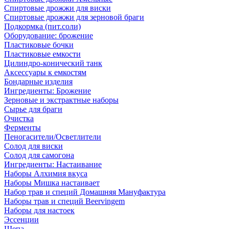
Спиртовые дрожжи для виски
Спиртовые дрожжи для зерновой браги
Подкормка (пит.соли)
Оборудование: брожение
Пластиковые бочки
Пластиковые емкости
Цилиндро-конический танк
Аксессуары к емкостям
Бондарные изделия
Ингредиенты: Брожение
Зерновые и экстрактные наборы
Сырье для браги
Очистка
Ферменты
Пеногасители/Осветлители
Солод для виски
Солод для самогона
Ингредиенты: Настаивание
Наборы Алхимия вкуса
Наборы Мишка настаивает
Набор трав и специй Домашняя Мануфактура
Наборы трав и специй Beervingem
Наборы для настоек
Эссенции
Щепа