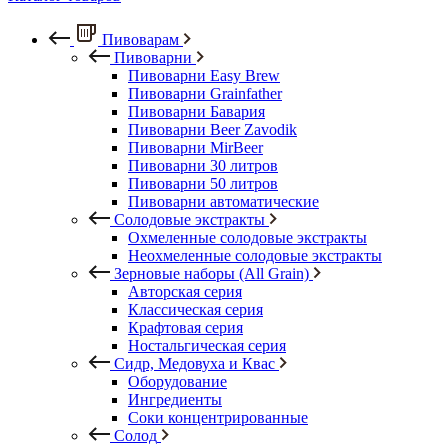
Пивоварам
Пивоварни
Пивоварни Easy Brew
Пивоварни Grainfather
Пивоварни Бавария
Пивоварни Beer Zavodik
Пивоварни MirBeer
Пивоварни 30 литров
Пивоварни 50 литров
Пивоварни автоматические
Солодовые экстракты
Охмеленные солодовые экстракты
Неохмеленные солодовые экстракты
Зерновые наборы (All Grain)
Авторская серия
Классическая серия
Крафтовая серия
Ностальгическая серия
Сидр, Медовуха и Квас
Оборудование
Ингредиенты
Соки концентрированные
Солод