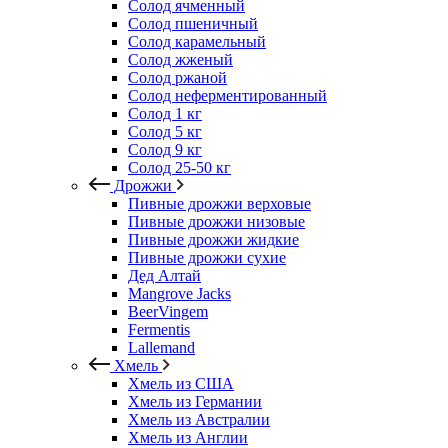
Солод ячменный
Солод пшеничный
Солод карамельный
Солод жженый
Солод ржаной
Солод неферментированный
Солод 1 кг
Солод 5 кг
Солод 9 кг
Солод 25-50 кг
Дрожжи
Пивные дрожжи верховые
Пивные дрожжи низовые
Пивные дрожжи жидкие
Пивные дрожжи сухие
Дед Алтай
Mangrove Jacks
BeerVingem
Fermentis
Lallemand
Хмель
Хмель из США
Хмель из Германии
Хмель из Австралии
Хмель из Англии