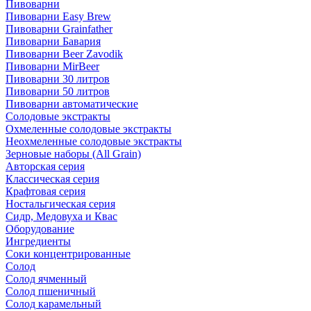
Пивоварни
Пивоварни Easy Brew
Пивоварни Grainfather
Пивоварни Бавария
Пивоварни Beer Zavodik
Пивоварни MirBeer
Пивоварни 30 литров
Пивоварни 50 литров
Пивоварни автоматические
Солодовые экстракты
Охмеленные солодовые экстракты
Неохмеленные солодовые экстракты
Зерновые наборы (All Grain)
Авторская серия
Классическая серия
Крафтовая серия
Ностальгическая серия
Сидр, Медовуха и Квас
Оборудование
Ингредиенты
Соки концентрированные
Солод
Солод ячменный
Солод пшеничный
Солод карамельный