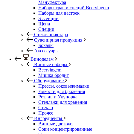
Мануфактура
Наборы трав и специй Beervingem
Наборы для настоек
Эссенции
Щепа
Специи
Стеклянная тара
Сувенирная продукция
Бокалы
Аксессуары
Виноделам
Винные наборы
Beervingem
Мишка бродит
Оборудование
Прессы, соковыжималки
Емкости для брожения
Розлив и Укупорка
Стеллажи для хранения
Стекло
Прочее
Ингредиенты
Винные дрожжи
Соки концентрированные