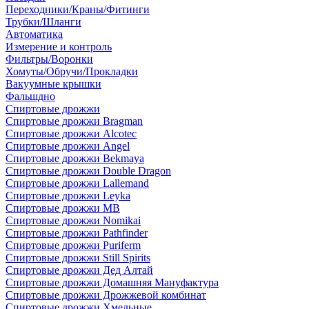
Переходники/Краны/Фитинги
Трубки/Шланги
Автоматика
Измерение и контроль
Фильтры/Воронки
Хомуты/Обручи/Прокладки
Вакуумные крышки
Фальшдно
Спиртовые дрожжи
Спиртовые дрожжи Bragman
Спиртовые дрожжи Alcotec
Спиртовые дрожжи Angel
Спиртовые дрожжи Bekmaya
Спиртовые дрожжи Double Dragon
Спиртовые дрожжи Lallemand
Спиртовые дрожжи Leyka
Спиртовые дрожжи MB
Спиртовые дрожжи Nomikai
Спиртовые дрожжи Pathfinder
Спиртовые дрожжи Puriferm
Спиртовые дрожжи Still Spirits
Спиртовые дрожжи Дед Алтай
Спиртовые дрожжи Домашняя Мануфактура
Спиртовые дрожжи Дрожжевой комбинат
Спиртовые дрожжи Хмельные