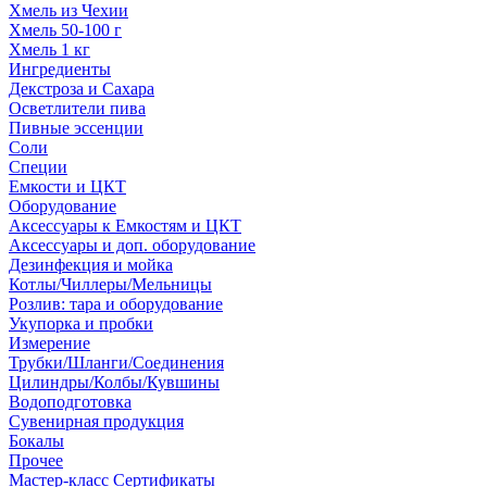
Хмель из Чехии
Хмель 50-100 г
Хмель 1 кг
Ингредиенты
Декстроза и Сахара
Осветлители пива
Пивные эссенции
Соли
Специи
Емкости и ЦКТ
Оборудование
Аксессуары к Емкостям и ЦКТ
Аксессуары и доп. оборудование
Дезинфекция и мойка
Котлы/Чиллеры/Мельницы
Розлив: тара и оборудование
Укупорка и пробки
Измерение
Трубки/Шланги/Соединения
Цилиндры/Колбы/Кувшины
Водоподготовка
Сувенирная продукция
Бокалы
Прочее
Мастер-класс Сертификаты