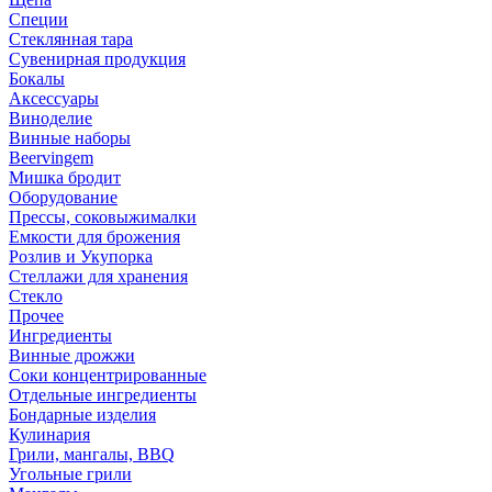
Специи
Стеклянная тара
Сувенирная продукция
Бокалы
Аксессуары
Виноделие
Винные наборы
Beervingem
Мишка бродит
Оборудование
Прессы, соковыжималки
Емкости для брожения
Розлив и Укупорка
Стеллажи для хранения
Стекло
Прочее
Ингредиенты
Винные дрожжи
Соки концентрированные
Отдельные ингредиенты
Бондарные изделия
Кулинария
Грили, мангалы, BBQ
Угольные грили