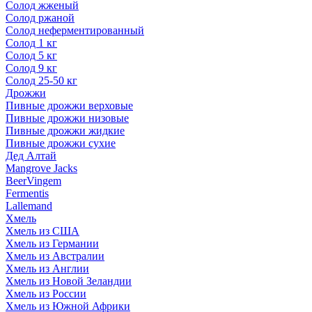
Солод жженый
Солод ржаной
Солод неферментированный
Солод 1 кг
Солод 5 кг
Солод 9 кг
Солод 25-50 кг
Дрожжи
Пивные дрожжи верховые
Пивные дрожжи низовые
Пивные дрожжи жидкие
Пивные дрожжи сухие
Дед Алтай
Mangrove Jacks
BeerVingem
Fermentis
Lallemand
Хмель
Хмель из США
Хмель из Германии
Хмель из Австралии
Хмель из Англии
Хмель из Новой Зеландии
Хмель из России
Хмель из Южной Африки