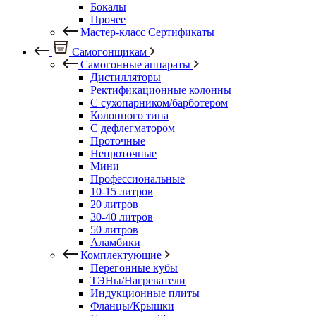
Бокалы
Прочее
Мастер-класс Сертификаты
Самогонщикам
Самогонные аппараты
Дистилляторы
Ректификационные колонны
С сухопарником/барботером
Колонного типа
С дефлегматором
Проточные
Непроточные
Мини
Профессиональные
10-15 литров
20 литров
30-40 литров
50 литров
Аламбики
Комплектующие
Перегонные кубы
ТЭНы/Нагреватели
Индукционные плиты
Фланцы/Крышки