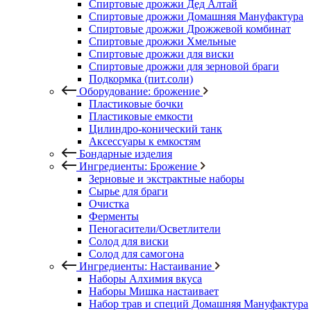
Спиртовые дрожжи Дед Алтай
Спиртовые дрожжи Домашняя Мануфактура
Спиртовые дрожжи Дрожжевой комбинат
Спиртовые дрожжи Хмельные
Спиртовые дрожжи для виски
Спиртовые дрожжи для зерновой браги
Подкормка (пит.соли)
Оборудование: брожение
Пластиковые бочки
Пластиковые емкости
Цилиндро-конический танк
Аксессуары к емкостям
Бондарные изделия
Ингредиенты: Брожение
Зерновые и экстрактные наборы
Сырье для браги
Очистка
Ферменты
Пеногасители/Осветлители
Солод для виски
Солод для самогона
Ингредиенты: Настаивание
Наборы Алхимия вкуса
Наборы Мишка настаивает
Набор трав и специй Домашняя Мануфактура