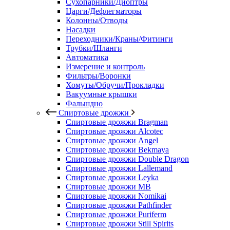
Сухопарники/Диоптры
Царги/Дефлегматоры
Колонны/Отводы
Насадки
Переходники/Краны/Фитинги
Трубки/Шланги
Автоматика
Измерение и контроль
Фильтры/Воронки
Хомуты/Обручи/Прокладки
Вакуумные крышки
Фальшдно
Спиртовые дрожжи
Спиртовые дрожжи Bragman
Спиртовые дрожжи Alcotec
Спиртовые дрожжи Angel
Спиртовые дрожжи Bekmaya
Спиртовые дрожжи Double Dragon
Спиртовые дрожжи Lallemand
Спиртовые дрожжи Leyka
Спиртовые дрожжи MB
Спиртовые дрожжи Nomikai
Спиртовые дрожжи Pathfinder
Спиртовые дрожжи Puriferm
Спиртовые дрожжи Still Spirits