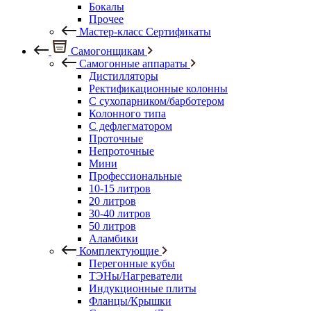
Бокалы
Прочее
Мастер-класс Сертификаты
Самогонщикам
Самогонные аппараты
Дистилляторы
Ректификационные колонны
С сухопарником/барботером
Колонного типа
С дефлегматором
Проточные
Непроточные
Мини
Профессиональные
10-15 литров
20 литров
30-40 литров
50 литров
Аламбики
Комплектующие
Перегонные кубы
ТЭНы/Нагреватели
Индукционные плиты
Фланцы/Крышки