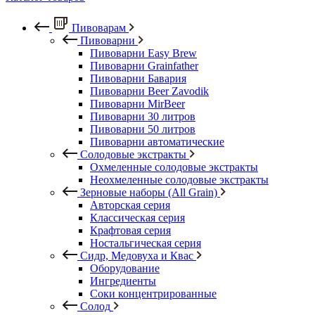
Пивоварам
Пивоварни
Пивоварни Easy Brew
Пивоварни Grainfather
Пивоварни Бавария
Пивоварни Beer Zavodik
Пивоварни MirBeer
Пивоварни 30 литров
Пивоварни 50 литров
Пивоварни автоматические
Солодовые экстракты
Охмеленные солодовые экстракты
Неохмеленные солодовые экстракты
Зерновые наборы (All Grain)
Авторская серия
Классическая серия
Крафтовая серия
Ностальгическая серия
Сидр, Медовуха и Квас
Оборудование
Ингредиенты
Соки концентрированные
Солод