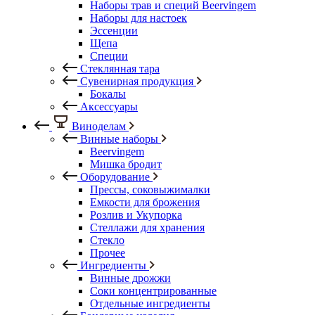
Наборы трав и специй Beervingem
Наборы для настоек
Эссенции
Щепа
Специи
Стеклянная тара
Сувенирная продукция
Бокалы
Аксессуары
Виноделам
Винные наборы
Beervingem
Мишка бродит
Оборудование
Прессы, соковыжималки
Емкости для брожения
Розлив и Укупорка
Стеллажи для хранения
Стекло
Прочее
Ингредиенты
Винные дрожжи
Соки концентрированные
Отдельные ингредиенты