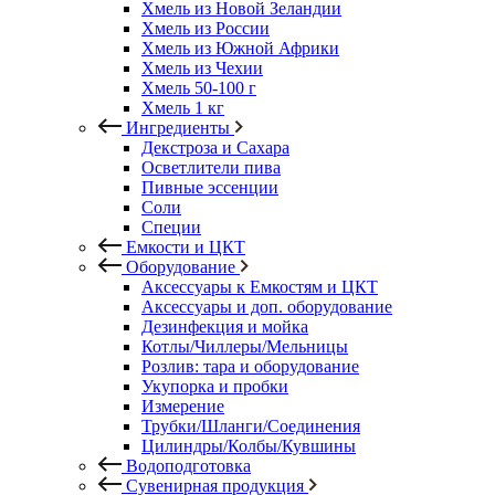
Хмель из Новой Зеландии
Хмель из России
Хмель из Южной Африки
Хмель из Чехии
Хмель 50-100 г
Хмель 1 кг
Ингредиенты
Декстроза и Сахара
Осветлители пива
Пивные эссенции
Соли
Специи
Емкости и ЦКТ
Оборудование
Аксессуары к Емкостям и ЦКТ
Аксессуары и доп. оборудование
Дезинфекция и мойка
Котлы/Чиллеры/Мельницы
Розлив: тара и оборудование
Укупорка и пробки
Измерение
Трубки/Шланги/Соединения
Цилиндры/Колбы/Кувшины
Водоподготовка
Сувенирная продукция