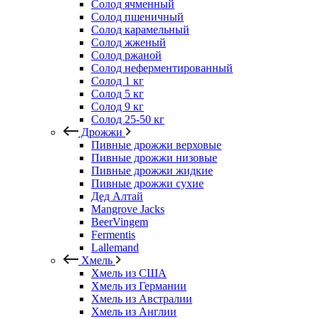
Солод ячменный
Солод пшеничный
Солод карамельный
Солод жженый
Солод ржаной
Солод неферментированный
Солод 1 кг
Солод 5 кг
Солод 9 кг
Солод 25-50 кг
Дрожжи
Пивные дрожжи верховые
Пивные дрожжи низовые
Пивные дрожжи жидкие
Пивные дрожжи сухие
Дед Алтай
Mangrove Jacks
BeerVingem
Fermentis
Lallemand
Хмель
Хмель из США
Хмель из Германии
Хмель из Австралии
Хмель из Англии