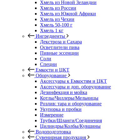
Хмель из Новой Зеландии
Хмель из России
Хмель из Южной Африки
Хмель из Чехии
Хмель 50-100 г
Хмель 1 кг
Ингредиенты
Декстроза и Сахара
Осветлители пива
Пивные эссенции
Соли
Специи
Емкости и ЦКТ
Оборудование
Аксессуары к Емкостям и ЦКТ
Аксессуары и доп. оборудование
Дезинфекция и мойка
Котлы/Чиллеры/Мельницы
Розлив: тара и оборудование
Укупорка и пробки
Измерение
Трубки/Шланги/Соединения
Цилиндры/Колбы/Кувшины
Водоподготовка
Сувенирная продукция