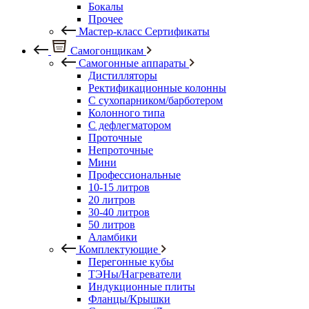
Бокалы
Прочее
Мастер-класс Сертификаты
Самогонщикам
Самогонные аппараты
Дистилляторы
Ректификационные колонны
С сухопарником/барботером
Колонного типа
С дефлегматором
Проточные
Непроточные
Мини
Профессиональные
10-15 литров
20 литров
30-40 литров
50 литров
Аламбики
Комплектующие
Перегонные кубы
ТЭНы/Нагреватели
Индукционные плиты
Фланцы/Крышки