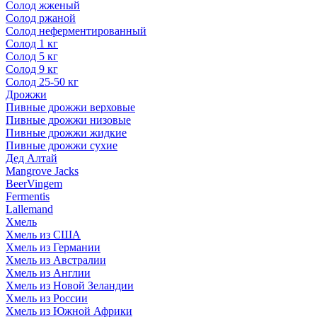
Солод жженый
Солод ржаной
Солод неферментированный
Солод 1 кг
Солод 5 кг
Солод 9 кг
Солод 25-50 кг
Дрожжи
Пивные дрожжи верховые
Пивные дрожжи низовые
Пивные дрожжи жидкие
Пивные дрожжи сухие
Дед Алтай
Mangrove Jacks
BeerVingem
Fermentis
Lallemand
Хмель
Хмель из США
Хмель из Германии
Хмель из Австралии
Хмель из Англии
Хмель из Новой Зеландии
Хмель из России
Хмель из Южной Африки