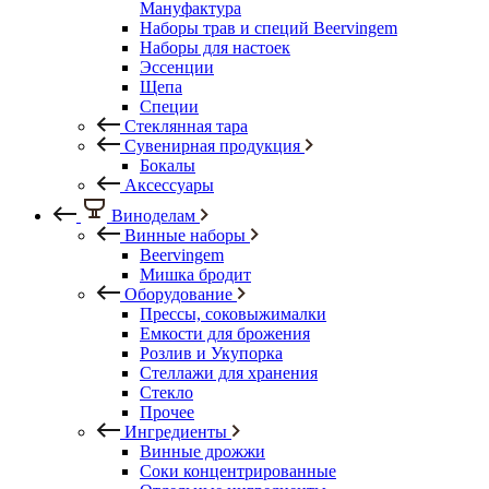
Мануфактура
Наборы трав и специй Beervingem
Наборы для настоек
Эссенции
Щепа
Специи
Стеклянная тара
Сувенирная продукция
Бокалы
Аксессуары
Виноделам
Винные наборы
Beervingem
Мишка бродит
Оборудование
Прессы, соковыжималки
Емкости для брожения
Розлив и Укупорка
Стеллажи для хранения
Стекло
Прочее
Ингредиенты
Винные дрожжи
Соки концентрированные