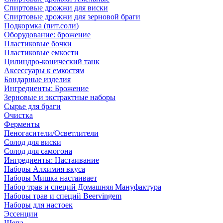
Спиртовые дрожжи для виски
Спиртовые дрожжи для зерновой браги
Подкормка (пит.соли)
Оборудование: брожение
Пластиковые бочки
Пластиковые емкости
Цилиндро-конический танк
Аксессуары к емкостям
Бондарные изделия
Ингредиенты: Брожение
Зерновые и экстрактные наборы
Сырье для браги
Очистка
Ферменты
Пеногасители/Осветлители
Солод для виски
Солод для самогона
Ингредиенты: Настаивание
Наборы Алхимия вкуса
Наборы Мишка настаивает
Набор трав и специй Домашняя Мануфактура
Наборы трав и специй Beervingem
Наборы для настоек
Эссенции
Щепа