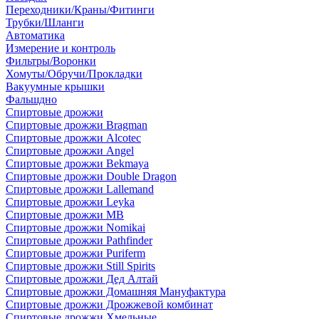
Переходники/Краны/Фитинги
Трубки/Шланги
Автоматика
Измерение и контроль
Фильтры/Воронки
Хомуты/Обручи/Прокладки
Вакуумные крышки
Фальшдно
Спиртовые дрожжи
Спиртовые дрожжи Bragman
Спиртовые дрожжи Alcotec
Спиртовые дрожжи Angel
Спиртовые дрожжи Bekmaya
Спиртовые дрожжи Double Dragon
Спиртовые дрожжи Lallemand
Спиртовые дрожжи Leyka
Спиртовые дрожжи MB
Спиртовые дрожжи Nomikai
Спиртовые дрожжи Pathfinder
Спиртовые дрожжи Puriferm
Спиртовые дрожжи Still Spirits
Спиртовые дрожжи Дед Алтай
Спиртовые дрожжи Домашняя Мануфактура
Спиртовые дрожжи Дрожжевой комбинат
Спиртовые дрожжи Хмельные