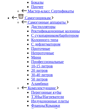
Бокалы
Прочее
Мастер-класс Сертификаты
Самогонщикам
Самогонные аппараты
Дистилляторы
Ректификационные колонны
С сухопарником/барботером
Колонного типа
С дефлегматором
Проточные
Непроточные
Мини
Профессиональные
10-15 литров
20 литров
30-40 литров
50 литров
Аламбики
Комплектующие
Перегонные кубы
ТЭНы/Нагреватели
Индукционные плиты
Фланцы/Крышки