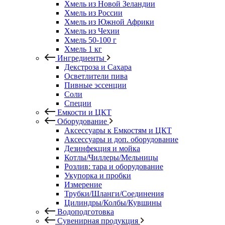
Хмель из Новой Зеландии
Хмель из России
Хмель из Южной Африки
Хмель из Чехии
Хмель 50-100 г
Хмель 1 кг
Ингредиенты
Декстроза и Сахара
Осветлители пива
Пивные эссенции
Соли
Специи
Емкости и ЦКТ
Оборудование
Аксессуары к Емкостям и ЦКТ
Аксессуары и доп. оборудование
Дезинфекция и мойка
Котлы/Чиллеры/Мельницы
Розлив: тара и оборудование
Укупорка и пробки
Измерение
Трубки/Шланги/Соединения
Цилиндры/Колбы/Кувшины
Водоподготовка
Сувенирная продукция