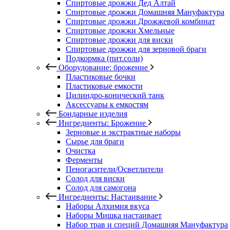
Спиртовые дрожжи Дед Алтай
Спиртовые дрожжи Домашняя Мануфактура
Спиртовые дрожжи Дрожжевой комбинат
Спиртовые дрожжи Хмельные
Спиртовые дрожжи для виски
Спиртовые дрожжи для зерновой браги
Подкормка (пит.соли)
Оборудование: брожение
Пластиковые бочки
Пластиковые емкости
Цилиндро-конический танк
Аксессуары к емкостям
Бондарные изделия
Ингредиенты: Брожение
Зерновые и экстрактные наборы
Сырье для браги
Очистка
Ферменты
Пеногасители/Осветлители
Солод для виски
Солод для самогона
Ингредиенты: Настаивание
Наборы Алхимия вкуса
Наборы Мишка настаивает
Набор трав и специй Домашняя Мануфактура