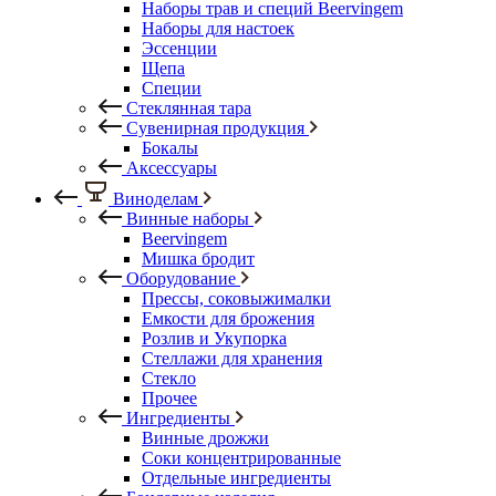
Наборы трав и специй Beervingem
Наборы для настоек
Эссенции
Щепа
Специи
Стеклянная тара
Сувенирная продукция
Бокалы
Аксессуары
Виноделам
Винные наборы
Beervingem
Мишка бродит
Оборудование
Прессы, соковыжималки
Емкости для брожения
Розлив и Укупорка
Стеллажи для хранения
Стекло
Прочее
Ингредиенты
Винные дрожжи
Соки концентрированные
Отдельные ингредиенты