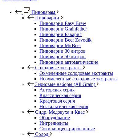
Пивоварам
Пивоварни
Пивоварни Easy Brew
Пивоварни Grainfather
Пивоварни Бавария
Пивоварни Beer Zavodik
Пивоварни MirBeer
Пивоварни 30 литров
Пивоварни 50 литров
Пивоварни автоматические
Солодовые экстракты
Охмеленные солодовые экстракты
Неохмеленные солодовые экстракты
Зерновые наборы (All Grain)
Авторская серия
Классическая серия
Крафтовая серия
Ностальгическая серия
Сидр, Медовуха и Квас
Оборудование
Ингредиенты
Соки концентрированные
Солод