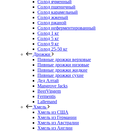
Солод ячменный
Солод пшеничный
Солод карамельный
Солод жженый
Солод ржаной
Солод неферментированный
Солод 1 кг
Солод 5 кг
Солод 9 кг
Солод 25-50 кг
Дрожжи
Пивные дрожжи верховые
Пивные дрожжи низовые
Пивные дрожжи жидкие
Пивные дрожжи сухие
Дед Алтай
Mangrove Jacks
BeerVingem
Fermentis
Lallemand
Хмель
Хмель из США
Хмель из Германии
Хмель из Австралии
Хмель из Англии