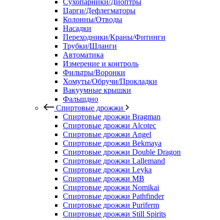
Сухопарники/Диоптры
Царги/Дефлегматоры
Колонны/Отводы
Насадки
Переходники/Краны/Фитинги
Трубки/Шланги
Автоматика
Измерение и контроль
Фильтры/Воронки
Хомуты/Обручи/Прокладки
Вакуумные крышки
Фальшдно
Спиртовые дрожжи
Спиртовые дрожжи Bragman
Спиртовые дрожжи Alcotec
Спиртовые дрожжи Angel
Спиртовые дрожжи Bekmaya
Спиртовые дрожжи Double Dragon
Спиртовые дрожжи Lallemand
Спиртовые дрожжи Leyka
Спиртовые дрожжи MB
Спиртовые дрожжи Nomikai
Спиртовые дрожжи Pathfinder
Спиртовые дрожжи Puriferm
Спиртовые дрожжи Still Spirits