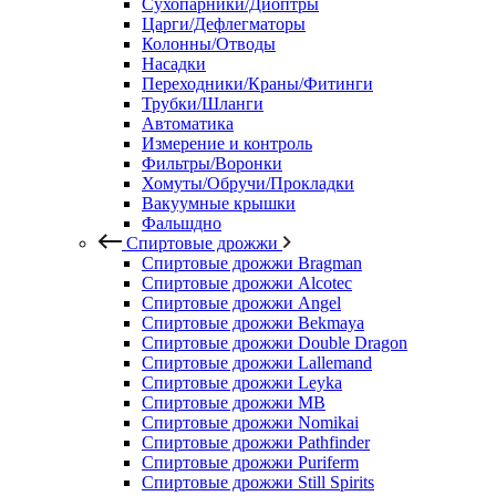
Сухопарники/Диоптры
Царги/Дефлегматоры
Колонны/Отводы
Насадки
Переходники/Краны/Фитинги
Трубки/Шланги
Автоматика
Измерение и контроль
Фильтры/Воронки
Хомуты/Обручи/Прокладки
Вакуумные крышки
Фальшдно
Спиртовые дрожжи
Спиртовые дрожжи Bragman
Спиртовые дрожжи Alcotec
Спиртовые дрожжи Angel
Спиртовые дрожжи Bekmaya
Спиртовые дрожжи Double Dragon
Спиртовые дрожжи Lallemand
Спиртовые дрожжи Leyka
Спиртовые дрожжи MB
Спиртовые дрожжи Nomikai
Спиртовые дрожжи Pathfinder
Спиртовые дрожжи Puriferm
Спиртовые дрожжи Still Spirits