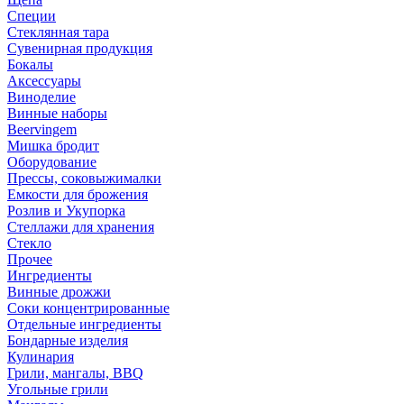
Специи
Стеклянная тара
Сувенирная продукция
Бокалы
Аксессуары
Виноделие
Винные наборы
Beervingem
Мишка бродит
Оборудование
Прессы, соковыжималки
Емкости для брожения
Розлив и Укупорка
Стеллажи для хранения
Стекло
Прочее
Ингредиенты
Винные дрожжи
Соки концентрированные
Отдельные ингредиенты
Бондарные изделия
Кулинария
Грили, мангалы, BBQ
Угольные грили