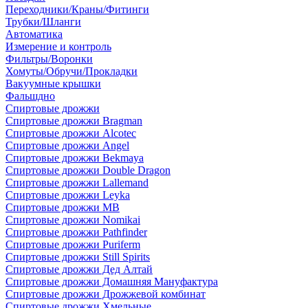
Переходники/Краны/Фитинги
Трубки/Шланги
Автоматика
Измерение и контроль
Фильтры/Воронки
Хомуты/Обручи/Прокладки
Вакуумные крышки
Фальшдно
Спиртовые дрожжи
Спиртовые дрожжи Bragman
Спиртовые дрожжи Alcotec
Спиртовые дрожжи Angel
Спиртовые дрожжи Bekmaya
Спиртовые дрожжи Double Dragon
Спиртовые дрожжи Lallemand
Спиртовые дрожжи Leyka
Спиртовые дрожжи MB
Спиртовые дрожжи Nomikai
Спиртовые дрожжи Pathfinder
Спиртовые дрожжи Puriferm
Спиртовые дрожжи Still Spirits
Спиртовые дрожжи Дед Алтай
Спиртовые дрожжи Домашняя Мануфактура
Спиртовые дрожжи Дрожжевой комбинат
Спиртовые дрожжи Хмельные