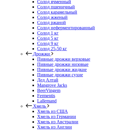
Солод ячменный
Солод пшеничный
Солод карамельный
Солод жженый
Солод ржаной
Солод неферментированный
Солод 1 кг
Солод 5 кг
Солод 9 кг
Солод 25-50 кг
Дрожжи
Пивные дрожжи верховые
Пивные дрожжи низовые
Пивные дрожжи жидкие
Пивные дрожжи сухие
Дед Алтай
Mangrove Jacks
BeerVingem
Fermentis
Lallemand
Хмель
Хмель из США
Хмель из Германии
Хмель из Австралии
Хмель из Англии