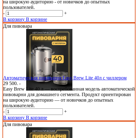
на широкую аудиторию - от новичков до опытных
пользователей.
-
+
В корзину
В корзине
Для пивовара
Автоматическая пивоварня Easy Brew Lite 40л с чиллером
29 500. -
Easy Brew Lite 40 л — востребованная модель автоматической
пивоварни для домашнего сегмента. Продукт ориентирован
на широкую аудиторию — от новичков до опытных
пользователей.
-
+
В корзину
В корзине
Для пивовара