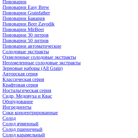
Пивоварни
Пивоварни Easy Brew
Пивоварни Grainfather
Пивоварни Бавария
Пивоварни Beer Zavodik
Пивоварни MirBeer
Пивоварни 30 литров
Пивоварни 50 литров
Пивоварни автоматические
Солодовые экстракты
Охмеленные солодовые экстракты
Неохмеленные солодовые экстракты
Зерновые наборы (All Grain)
Авторская серия
Классическая серия
Крафтовая серия
Ностальгическая серия
Сидр, Медовуха и Квас
Оборудование
Ингредиенты
Соки концентрированные
Солод
Солод ячменный
Солод пшеничный
Солод карамельный