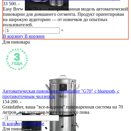
33 500. -
Easy Brew Lite 70 л — востребованная модель автоматической
пивоварни для домашнего сегмента. Продукт ориентирован
на широкую аудиторию — от новичков до опытных
пользователей.
-
+
В корзину
В корзине
Для пивовара
Автоматическая пивоварня Grainfather "G70" с bluetooth, с
противоточным чиллером
154 200. -
Grainfather, ваша "все-в-одном" пивоваренная система на 70
литров, для приготовления зернового пива.
-
+
В корзину
В корзине
Для пивовара