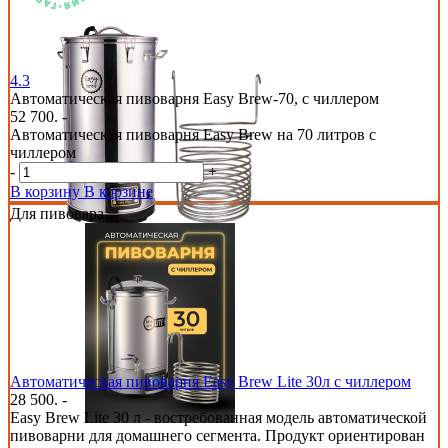
4.3
Автоматическая пивоварня Easy Brew-70, с чиллером
52 700. -
Автоматическая пивоварня Easy Brew на 70 литров с
чиллером
-
+
В корзину
В корзине
Для пивовара
Автоматическая пивоварня Easy Brew Lite 30л с чиллером
28 500. -
Easy Brew Lite 30 л - востребованная модель автоматической
пивоварни для домашнего сегмента. Продукт ориентирован