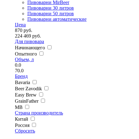
Пивоварни MirBeer
Пивоварни 30 литров
Пивоварни 50 литров
Пивоварни автоматические
Цена
870
руб.
224 469
руб.
Для пивовара
Начинающего
Опытного
Объем, л
0.0
70.0
Бренд
Bavaria
Beer Zavodik
Easy Brew
GrainFather
MB
Страна производитель
Китай
Россия
Сбросить