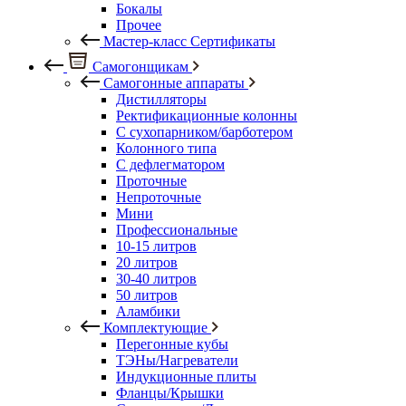
Бокалы
Прочее
Мастер-класс Сертификаты
Самогонщикам
Самогонные аппараты
Дистилляторы
Ректификационные колонны
С сухопарником/барботером
Колонного типа
С дефлегматором
Проточные
Непроточные
Мини
Профессиональные
10-15 литров
20 литров
30-40 литров
50 литров
Аламбики
Комплектующие
Перегонные кубы
ТЭНы/Нагреватели
Индукционные плиты
Фланцы/Крышки