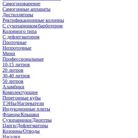
Самогоноварение
Самогонные аппараты
Дистилляторы
Ректификационные колонны
С сухопарником/барботером
Колонного типа
С дефлегматором
Проточные
Непроточные
Мини
Профессиональные
10-15 литров
20 литров
30-40 литров
50 литров
Аламбики
Комплектующие
Перегонные кубы
ТЭНы/Нагреватели
Индукционные плиты
Фланцы/Крышки
Сухопарники/Диоптры
Царги/Дефлегматоры
Колонны/Отводы
Насадки