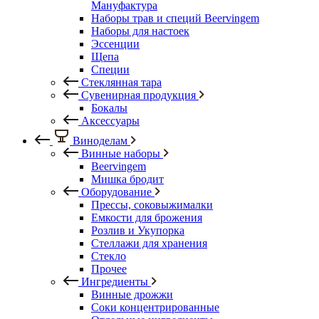
Мануфактура
Наборы трав и специй Beervingem
Наборы для настоек
Эссенции
Щепа
Специи
Стеклянная тара
Сувенирная продукция
Бокалы
Аксессуары
Виноделам
Винные наборы
Beervingem
Мишка бродит
Оборудование
Прессы, соковыжималки
Емкости для брожения
Розлив и Укупорка
Стеллажи для хранения
Стекло
Прочее
Ингредиенты
Винные дрожжи
Соки концентрированные