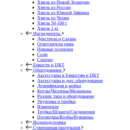
Хмель из Новой Зеландии
Хмель из России
Хмель из Южной Африки
Хмель из Чехии
Хмель 50-100 г
Хмель 1 кг
Ингредиенты
Декстроза и Сахара
Осветлители пива
Пивные эссенции
Соли
Специи
Емкости и ЦКТ
Оборудование
Аксессуары к Емкостям и ЦКТ
Аксессуары и доп. оборудование
Дезинфекция и мойка
Котлы/Чиллеры/Мельницы
Розлив: тара и оборудование
Укупорка и пробки
Измерение
Трубки/Шланги/Соединения
Цилиндры/Колбы/Кувшины
Водоподготовка
Сувенирная продукция