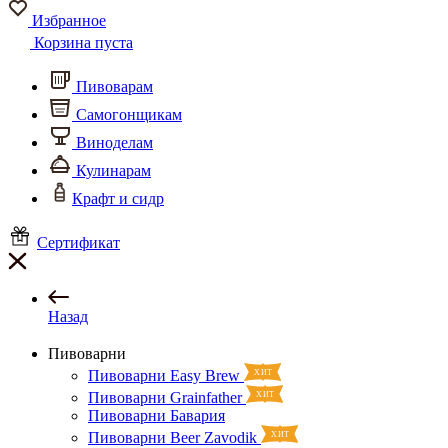
Избранное
Корзина пуста
Пивоварам
Самогонщикам
Виноделам
Кулинарам
Крафт и сидр
Сертификат
Назад
Пивоварни
Пивоварни Easy Brew
Пивоварни Grainfather
Пивоварни Бавария
Пивоварни Beer Zavodik