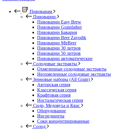
Пивоварам
Пивоварни
Пивоварни Easy Brew
Пивоварни Grainfather
Пивоварни Бавария
Пивоварни Beer Zavodik
Пивоварни MirBeer
Пивоварни 30 литров
Пивоварни 50 литров
Пивоварни автоматические
Солодовые экстракты
Охмеленные солодовые экстракты
Неохмеленные солодовые экстракты
Зерновые наборы (All Grain)
Авторская серия
Классическая серия
Крафтовая серия
Ностальгическая серия
Сидр, Медовуха и Квас
Оборудование
Ингредиенты
Соки концентрированные
Солод