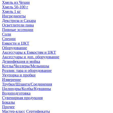
Хмель из Чехии
Хмель 50-100 г
Хмель 1 кг
Ингредиенты
Декстроза и Сахара
Осветлители пива
Пивные эссенции
Соли
Специи
Емкости и ЦКТ
Оборудование
Аксессуары к Емкостям и ЦКТ
Аксессуары и доп. оборудование
Дезинфекция и мойка
Котлы/Чиллеры/Мельницы
Розлив: тара и оборудование
Укупорка и пробки
Измерение
Трубки/Шланги/Соединения
Цилиндры/Колбы/Кувшины
Водоподготовка
Сувенирная продукция
Бокалы
Прочее
Мастер-класс Сертификаты