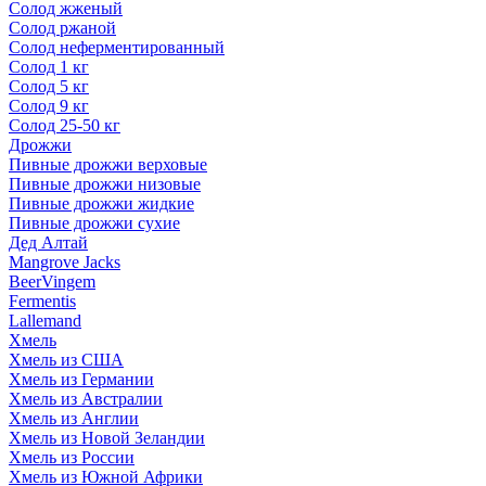
Солод жженый
Солод ржаной
Солод неферментированный
Солод 1 кг
Солод 5 кг
Солод 9 кг
Солод 25-50 кг
Дрожжи
Пивные дрожжи верховые
Пивные дрожжи низовые
Пивные дрожжи жидкие
Пивные дрожжи сухие
Дед Алтай
Mangrove Jacks
BeerVingem
Fermentis
Lallemand
Хмель
Хмель из США
Хмель из Германии
Хмель из Австралии
Хмель из Англии
Хмель из Новой Зеландии
Хмель из России
Хмель из Южной Африки