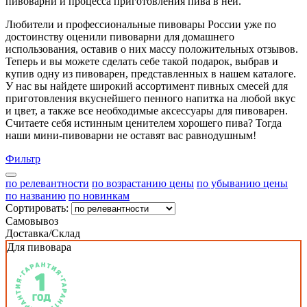
пивоварни и процесса приготовления пива в ней.
Любители и профессиональные пивовары России уже по
достоинству оценили пивоварни для домашнего
использования, оставив о них массу положительных отзывов.
Теперь и вы можете сделать себе такой подарок, выбрав и
купив одну из пивоварен, представленных в нашем каталоге.
У нас вы найдете широкий ассортимент пивных смесей для
приготовления вкуснейшего пенного напитка на любой вкус
и цвет, а также все необходимые аксессуары для пивоварен.
Считаете себя истинным ценителем хорошего пива? Тогда
наши мини-пивоварни не оставят вас равнодушным!
Фильтр
по релевантности
по возрастанию цены
по убыванию цены
по названию
по новинкам
Сортировать:
Самовывоз
Доставка/Склад
Для пивовара