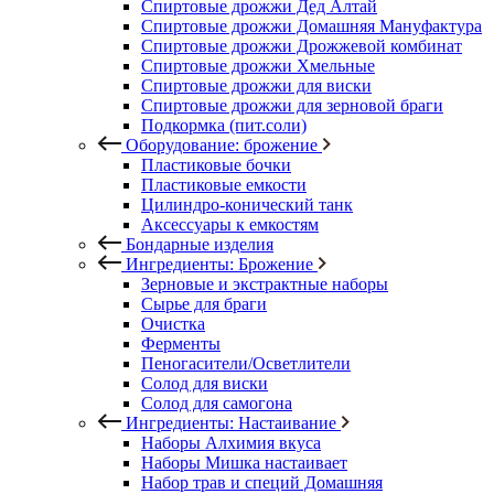
Спиртовые дрожжи Дед Алтай
Спиртовые дрожжи Домашняя Мануфактура
Спиртовые дрожжи Дрожжевой комбинат
Спиртовые дрожжи Хмельные
Спиртовые дрожжи для виски
Спиртовые дрожжи для зерновой браги
Подкормка (пит.соли)
Оборудование: брожение
Пластиковые бочки
Пластиковые емкости
Цилиндро-конический танк
Аксессуары к емкостям
Бондарные изделия
Ингредиенты: Брожение
Зерновые и экстрактные наборы
Сырье для браги
Очистка
Ферменты
Пеногасители/Осветлители
Солод для виски
Солод для самогона
Ингредиенты: Настаивание
Наборы Алхимия вкуса
Наборы Мишка настаивает
Набор трав и специй Домашняя