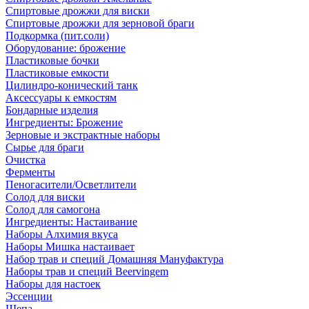
Спиртовые дрожжи для виски
Спиртовые дрожжи для зерновой браги
Подкормка (пит.соли)
Оборудование: брожение
Пластиковые бочки
Пластиковые емкости
Цилиндро-конический танк
Аксессуары к емкостям
Бондарные изделия
Ингредиенты: Брожение
Зерновые и экстрактные наборы
Сырье для браги
Очистка
Ферменты
Пеногасители/Осветлители
Солод для виски
Солод для самогона
Ингредиенты: Настаивание
Наборы Алхимия вкуса
Наборы Мишка настаивает
Набор трав и специй Домашняя Мануфактура
Наборы трав и специй Beervingem
Наборы для настоек
Эссенции
Щепа