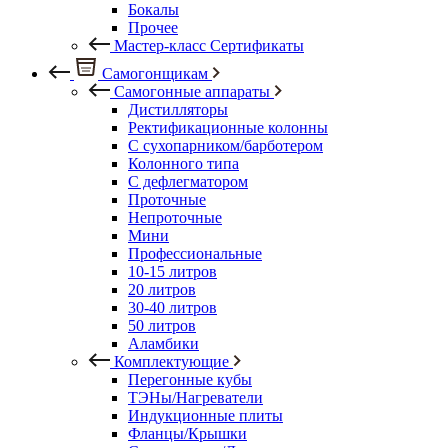
Бокалы
Прочее
Мастер-класс Сертификаты
Самогонщикам
Самогонные аппараты
Дистилляторы
Ректификационные колонны
С сухопарником/барботером
Колонного типа
С дефлегматором
Проточные
Непроточные
Мини
Профессиональные
10-15 литров
20 литров
30-40 литров
50 литров
Аламбики
Комплектующие
Перегонные кубы
ТЭНы/Нагреватели
Индукционные плиты
Фланцы/Крышки