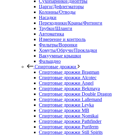
Сухопарники/Диоптры
Царги/Дефлегматоры
Колонны/Отводы
Насадки
Переходники/Краны/Фитинги
Трубки/Шланги
Автоматика
Измерение и контроль
Фильтры/Воронки
Хомуты/Обручи/Прокладки
Вакуумные крышки
Фальшдно
Спиртовые дрожжи
Спиртовые дрожжи Bragman
Спиртовые дрожжи Alcotec
Спиртовые дрожжи Angel
Спиртовые дрожжи Bekmaya
Спиртовые дрожжи Double Dragon
Спиртовые дрожжи Lallemand
Спиртовые дрожжи Leyka
Спиртовые дрожжи MB
Спиртовые дрожжи Nomikai
Спиртовые дрожжи Pathfinder
Спиртовые дрожжи Puriferm
Спиртовые дрожжи Still Spirits