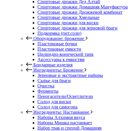
Спиртовые дрожжи Дед Алтай
Спиртовые дрожжи Домашняя Мануфактура
Спиртовые дрожжи Дрожжевой комбинат
Спиртовые дрожжи Хмельные
Спиртовые дрожжи для виски
Спиртовые дрожжи для зерновой браги
Подкормка (пит.соли)
Оборудование: брожение
Пластиковые бочки
Пластиковые емкости
Цилиндро-конический танк
Аксессуары к емкостям
Бондарные изделия
Ингредиенты: Брожение
Зерновые и экстрактные наборы
Сырье для браги
Очистка
Ферменты
Пеногасители/Осветлители
Солод для виски
Солод для самогона
Ингредиенты: Настаивание
Наборы Алхимия вкуса
Наборы Мишка настаивает
Набор трав и специй Домашняя