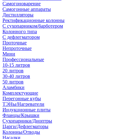
Самогоноварение
Самогонные аппараты
Дистилляторы
Ректификационные колонны
С сухопарником/барботером
Колонного типа
С дефлегматором
Проточные
Непроточные
Мини
Профессиональные
10-15 литров
20 литров
30-40 литров
50 литров
Аламбики
Комплектующие
Перегонные кубы
ТЭНы/Нагреватели
Индукционные плиты
Фланцы/Крышки
Сухопарники/Диоптры
Царги/Дефлегматоры
Колонны/Отводы
Насадки