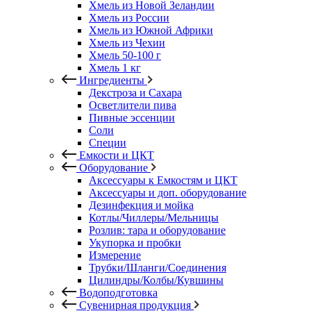
Хмель из Новой Зеландии
Хмель из России
Хмель из Южной Африки
Хмель из Чехии
Хмель 50-100 г
Хмель 1 кг
Ингредиенты
Декстроза и Сахара
Осветлители пива
Пивные эссенции
Соли
Специи
Емкости и ЦКТ
Оборудование
Аксессуары к Емкостям и ЦКТ
Аксессуары и доп. оборудование
Дезинфекция и мойка
Котлы/Чиллеры/Мельницы
Розлив: тара и оборудование
Укупорка и пробки
Измерение
Трубки/Шланги/Соединения
Цилиндры/Колбы/Кувшины
Водоподготовка
Сувенирная продукция