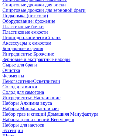
Спиртовые дрожжи для виски
Спиртовые дрожжи для зерновой браги
Подкормка (пит.соли)
Оборудование: брожение
Пластиковые бочки
Пластиковые емкости
Цилиндро-конический танк
Аксессуары к емкостям
Бондарные изделия
Ингредиенты: Брожение
Зерновые и экстрактные наборы
Сырье для браги
Очистка
Ферменты
Пеногасители/Осветлители
Солод для виски
Солод для самогона
Ингредиенты: Настаивание
Наборы Алхимия вкуса
Наборы Мишка настаивает
Набор трав и специй Домашняя Мануфактура
Наборы трав и специй Beervingem
Наборы для настоек
Эссенции
Щепа