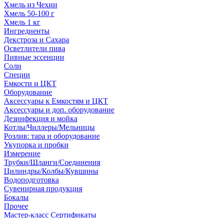
Хмель из Чехии
Хмель 50-100 г
Хмель 1 кг
Ингредиенты
Декстроза и Сахара
Осветлители пива
Пивные эссенции
Соли
Специи
Емкости и ЦКТ
Оборудование
Аксессуары к Емкостям и ЦКТ
Аксессуары и доп. оборудование
Дезинфекция и мойка
Котлы/Чиллеры/Мельницы
Розлив: тара и оборудование
Укупорка и пробки
Измерение
Трубки/Шланги/Соединения
Цилиндры/Колбы/Кувшины
Водоподготовка
Сувенирная продукция
Бокалы
Прочее
Мастер-класс Сертификаты