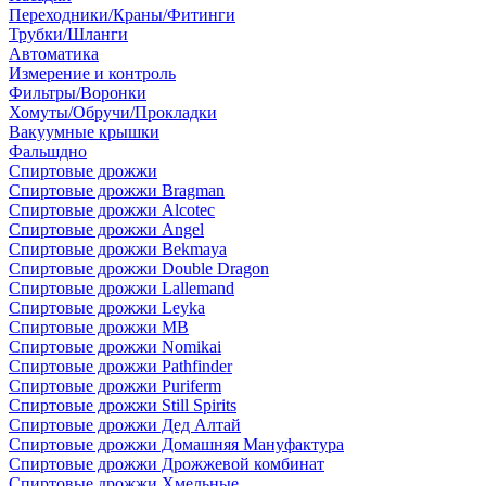
Переходники/Краны/Фитинги
Трубки/Шланги
Автоматика
Измерение и контроль
Фильтры/Воронки
Хомуты/Обручи/Прокладки
Вакуумные крышки
Фальшдно
Спиртовые дрожжи
Спиртовые дрожжи Bragman
Спиртовые дрожжи Alcotec
Спиртовые дрожжи Angel
Спиртовые дрожжи Bekmaya
Спиртовые дрожжи Double Dragon
Спиртовые дрожжи Lallemand
Спиртовые дрожжи Leyka
Спиртовые дрожжи MB
Спиртовые дрожжи Nomikai
Спиртовые дрожжи Pathfinder
Спиртовые дрожжи Puriferm
Спиртовые дрожжи Still Spirits
Спиртовые дрожжи Дед Алтай
Спиртовые дрожжи Домашняя Мануфактура
Спиртовые дрожжи Дрожжевой комбинат
Спиртовые дрожжи Хмельные