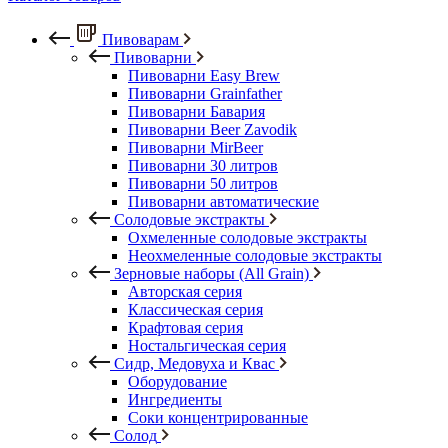
Пивоварам
Пивоварни
Пивоварни Easy Brew
Пивоварни Grainfather
Пивоварни Бавария
Пивоварни Beer Zavodik
Пивоварни MirBeer
Пивоварни 30 литров
Пивоварни 50 литров
Пивоварни автоматические
Солодовые экстракты
Охмеленные солодовые экстракты
Неохмеленные солодовые экстракты
Зерновые наборы (All Grain)
Авторская серия
Классическая серия
Крафтовая серия
Ностальгическая серия
Сидр, Медовуха и Квас
Оборудование
Ингредиенты
Соки концентрированные
Солод