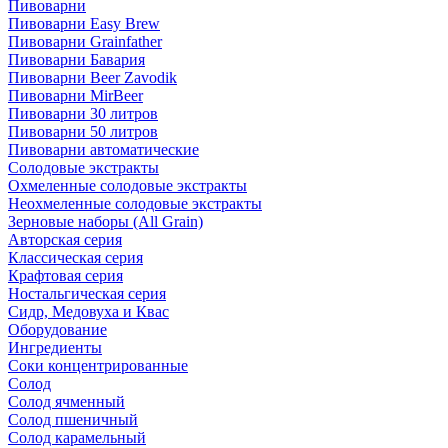
Пивоварни
Пивоварни Easy Brew
Пивоварни Grainfather
Пивоварни Бавария
Пивоварни Beer Zavodik
Пивоварни MirBeer
Пивоварни 30 литров
Пивоварни 50 литров
Пивоварни автоматические
Солодовые экстракты
Охмеленные солодовые экстракты
Неохмеленные солодовые экстракты
Зерновые наборы (All Grain)
Авторская серия
Классическая серия
Крафтовая серия
Ностальгическая серия
Сидр, Медовуха и Квас
Оборудование
Ингредиенты
Соки концентрированные
Солод
Солод ячменный
Солод пшеничный
Солод карамельный