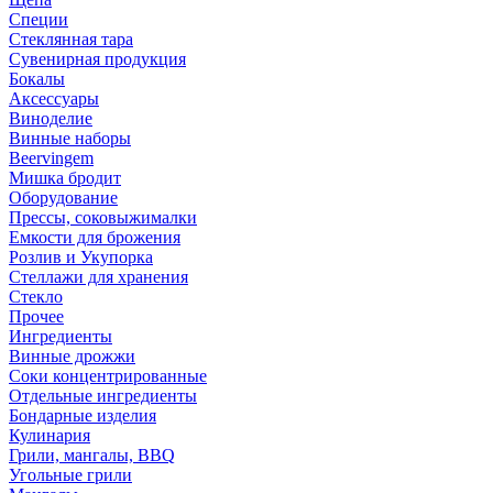
Специи
Стеклянная тара
Сувенирная продукция
Бокалы
Аксессуары
Виноделие
Винные наборы
Beervingem
Мишка бродит
Оборудование
Прессы, соковыжималки
Емкости для брожения
Розлив и Укупорка
Стеллажи для хранения
Стекло
Прочее
Ингредиенты
Винные дрожжи
Соки концентрированные
Отдельные ингредиенты
Бондарные изделия
Кулинария
Грили, мангалы, BBQ
Угольные грили