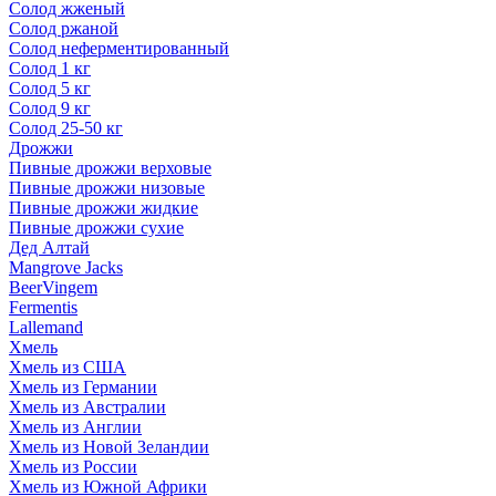
Солод жженый
Солод ржаной
Солод неферментированный
Солод 1 кг
Солод 5 кг
Солод 9 кг
Солод 25-50 кг
Дрожжи
Пивные дрожжи верховые
Пивные дрожжи низовые
Пивные дрожжи жидкие
Пивные дрожжи сухие
Дед Алтай
Mangrove Jacks
BeerVingem
Fermentis
Lallemand
Хмель
Хмель из США
Хмель из Германии
Хмель из Австралии
Хмель из Англии
Хмель из Новой Зеландии
Хмель из России
Хмель из Южной Африки