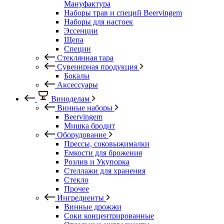
Мануфактура
Наборы трав и специй Beervingem
Наборы для настоек
Эссенции
Щепа
Специи
Стеклянная тара
Сувенирная продукция
Бокалы
Аксессуары
Виноделам
Винные наборы
Beervingem
Мишка бродит
Оборудование
Прессы, соковыжималки
Емкости для брожения
Розлив и Укупорка
Стеллажи для хранения
Стекло
Прочее
Ингредиенты
Винные дрожжи
Соки концентрированные