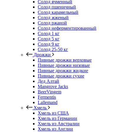
Солод ячменный
Солод пшеничный
Солод карамельный
Солод жженый
Солод ржаной
Солод неферментированный
Солод 1 кг
Солод 5 кг
Солод 9 кг
Солод 25-50 кг
Дрожжи
Пивные дрожжи верховые
Пивные дрожжи низовые
Пивные дрожжи жидкие
Пивные дрожжи сухие
Дед Алтай
Mangrove Jacks
BeerVingem
Fermentis
Lallemand
Хмель
Хмель из США
Хмель из Германии
Хмель из Австралии
Хмель из Англии