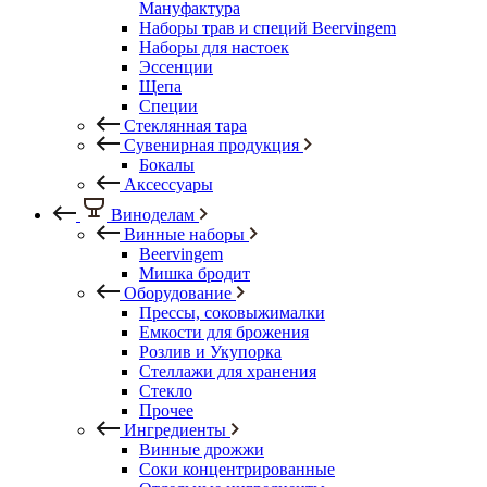
Мануфактура
Наборы трав и специй Beervingem
Наборы для настоек
Эссенции
Щепа
Специи
Стеклянная тара
Сувенирная продукция
Бокалы
Аксессуары
Виноделам
Винные наборы
Beervingem
Мишка бродит
Оборудование
Прессы, соковыжималки
Емкости для брожения
Розлив и Укупорка
Стеллажи для хранения
Стекло
Прочее
Ингредиенты
Винные дрожжи
Соки концентрированные