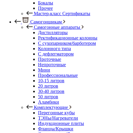
Бокалы
Прочее
Мастер-класс Сертификаты
Самогонщикам
Самогонные аппараты
Дистилляторы
Ректификационные колонны
С сухопарником/барботером
Колонного типа
С дефлегматором
Проточные
Непроточные
Мини
Профессиональные
10-15 литров
20 литров
30-40 литров
50 литров
Аламбики
Комплектующие
Перегонные кубы
ТЭНы/Нагреватели
Индукционные плиты
Фланцы/Крышки