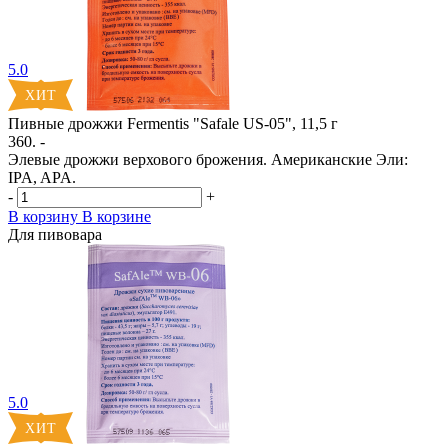
5.0
Пивные дрожжи Fermentis "Safale US-05", 11,5 г
360. -
Элевые дрожжи верхового брожения. Американские Эли:
IPA, APA.
-
+
В корзину
В корзине
Для пивовара
5.0