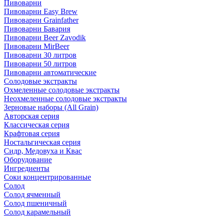
Пивоварни
Пивоварни Easy Brew
Пивоварни Grainfather
Пивоварни Бавария
Пивоварни Beer Zavodik
Пивоварни MirBeer
Пивоварни 30 литров
Пивоварни 50 литров
Пивоварни автоматические
Солодовые экстракты
Охмеленные солодовые экстракты
Неохмеленные солодовые экстракты
Зерновые наборы (All Grain)
Авторская серия
Классическая серия
Крафтовая серия
Ностальгическая серия
Сидр, Медовуха и Квас
Оборудование
Ингредиенты
Соки концентрированные
Солод
Солод ячменный
Солод пшеничный
Солод карамельный