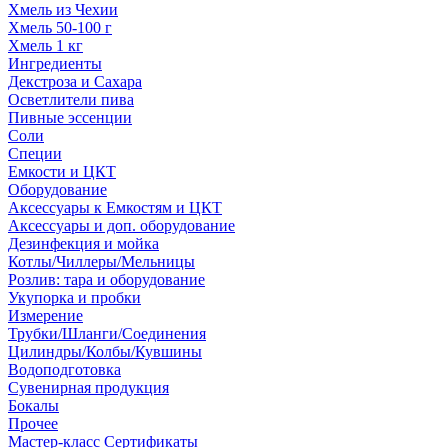
Хмель из Чехии
Хмель 50-100 г
Хмель 1 кг
Ингредиенты
Декстроза и Сахара
Осветлители пива
Пивные эссенции
Соли
Специи
Емкости и ЦКТ
Оборудование
Аксессуары к Емкостям и ЦКТ
Аксессуары и доп. оборудование
Дезинфекция и мойка
Котлы/Чиллеры/Мельницы
Розлив: тара и оборудование
Укупорка и пробки
Измерение
Трубки/Шланги/Соединения
Цилиндры/Колбы/Кувшины
Водоподготовка
Сувенирная продукция
Бокалы
Прочее
Мастер-класс Сертификаты