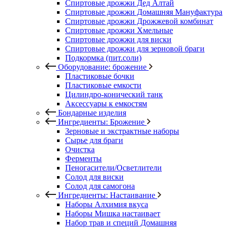
Спиртовые дрожжи Дед Алтай
Спиртовые дрожжи Домашняя Мануфактура
Спиртовые дрожжи Дрожжевой комбинат
Спиртовые дрожжи Хмельные
Спиртовые дрожжи для виски
Спиртовые дрожжи для зерновой браги
Подкормка (пит.соли)
Оборудование: брожение
Пластиковые бочки
Пластиковые емкости
Цилиндро-конический танк
Аксессуары к емкостям
Бондарные изделия
Ингредиенты: Брожение
Зерновые и экстрактные наборы
Сырье для браги
Очистка
Ферменты
Пеногасители/Осветлители
Солод для виски
Солод для самогона
Ингредиенты: Настаивание
Наборы Алхимия вкуса
Наборы Мишка настаивает
Набор трав и специй Домашняя