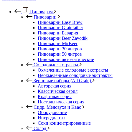
Пивоварам
Пивоварни
Пивоварни Easy Brew
Пивоварни Grainfather
Пивоварни Бавария
Пивоварни Beer Zavodik
Пивоварни MirBeer
Пивоварни 30 литров
Пивоварни 50 литров
Пивоварни автоматические
Солодовые экстракты
Охмеленные солодовые экстракты
Неохмеленные солодовые экстракты
Зерновые наборы (All Grain)
Авторская серия
Классическая серия
Крафтовая серия
Ностальгическая серия
Сидр, Медовуха и Квас
Оборудование
Ингредиенты
Соки концентрированные
Солод