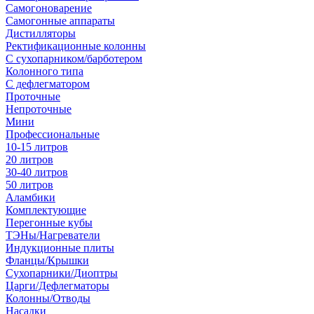
Самогоноварение
Самогонные аппараты
Дистилляторы
Ректификационные колонны
С сухопарником/барботером
Колонного типа
С дефлегматором
Проточные
Непроточные
Мини
Профессиональные
10-15 литров
20 литров
30-40 литров
50 литров
Аламбики
Комплектующие
Перегонные кубы
ТЭНы/Нагреватели
Индукционные плиты
Фланцы/Крышки
Сухопарники/Диоптры
Царги/Дефлегматоры
Колонны/Отводы
Насадки