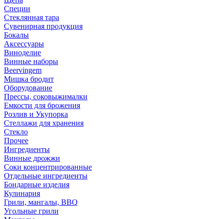
Специи
Стеклянная тара
Сувенирная продукция
Бокалы
Аксессуары
Виноделие
Винные наборы
Beervingem
Мишка бродит
Оборудование
Прессы, соковыжималки
Емкости для брожения
Розлив и Укупорка
Стеллажи для хранения
Стекло
Прочее
Ингредиенты
Винные дрожжи
Соки концентрированные
Отдельные ингредиенты
Бондарные изделия
Кулинария
Грили, мангалы, BBQ
Угольные грили