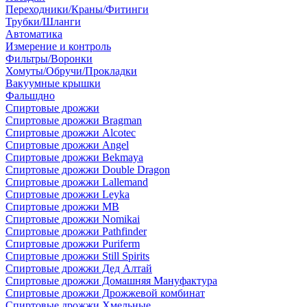
Переходники/Краны/Фитинги
Трубки/Шланги
Автоматика
Измерение и контроль
Фильтры/Воронки
Хомуты/Обручи/Прокладки
Вакуумные крышки
Фальшдно
Спиртовые дрожжи
Спиртовые дрожжи Bragman
Спиртовые дрожжи Alcotec
Спиртовые дрожжи Angel
Спиртовые дрожжи Bekmaya
Спиртовые дрожжи Double Dragon
Спиртовые дрожжи Lallemand
Спиртовые дрожжи Leyka
Спиртовые дрожжи MB
Спиртовые дрожжи Nomikai
Спиртовые дрожжи Pathfinder
Спиртовые дрожжи Puriferm
Спиртовые дрожжи Still Spirits
Спиртовые дрожжи Дед Алтай
Спиртовые дрожжи Домашняя Мануфактура
Спиртовые дрожжи Дрожжевой комбинат
Спиртовые дрожжи Хмельные