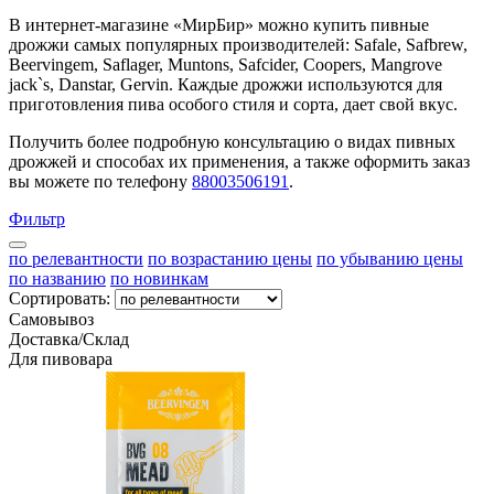
В интернет-магазине «МирБир» можно купить пивные
дрожжи самых популярных производителей: Safale, Safbrew,
Beervingem, Saflager, Muntons, Safcider, Coopers, Mangrove
jack`s, Danstar, Gervin. Каждые дрожжи используются для
приготовления пива особого стиля и сорта, дает свой вкус.
Получить более подробную консультацию о видах пивных
дрожжей и способах их применения, а также оформить заказ
вы можете по телефону
88003506191
.
Фильтр
по релевантности
по возрастанию цены
по убыванию цены
по названию
по новинкам
Сортировать:
Самовывоз
Доставка/Склад
Для пивовара