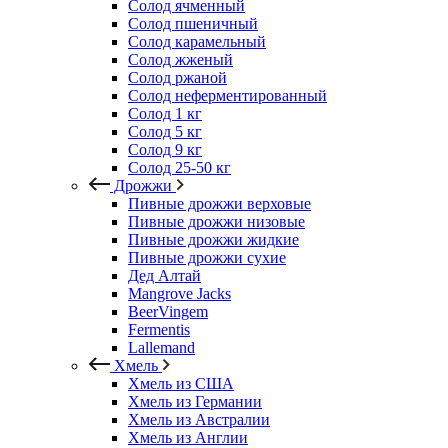
Солод ячменный
Солод пшеничный
Солод карамельный
Солод жженый
Солод ржаной
Солод неферментированный
Солод 1 кг
Солод 5 кг
Солод 9 кг
Солод 25-50 кг
Дрожжи
Пивные дрожжи верховые
Пивные дрожжи низовые
Пивные дрожжи жидкие
Пивные дрожжи сухие
Дед Алтай
Mangrove Jacks
BeerVingem
Fermentis
Lallemand
Хмель
Хмель из США
Хмель из Германии
Хмель из Австралии
Хмель из Англии