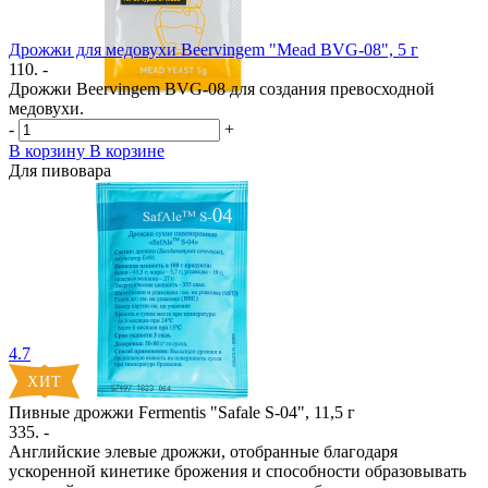
Дрожжи для медовухи Beervingem "Mead BVG-08", 5 г
110. -
Дрожжи Beervingem BVG-08 для создания превосходной
медовухи.
-
+
В корзину
В корзине
Для пивовара
4.7
Пивные дрожжи Fermentis "Safale S-04", 11,5 г
335. -
Английские элевые дрожжи, отобранные благодаря
ускоренной кинетике брожения и способности образовывать