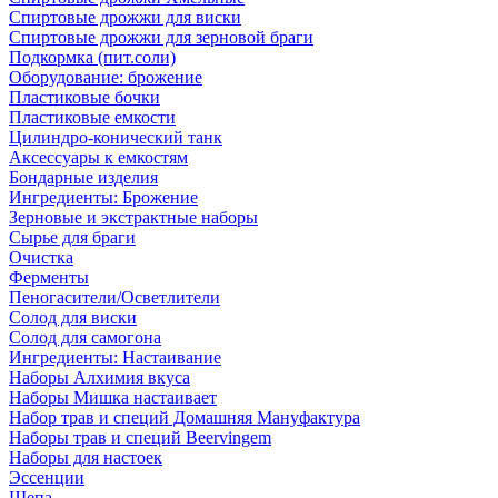
Спиртовые дрожжи для виски
Спиртовые дрожжи для зерновой браги
Подкормка (пит.соли)
Оборудование: брожение
Пластиковые бочки
Пластиковые емкости
Цилиндро-конический танк
Аксессуары к емкостям
Бондарные изделия
Ингредиенты: Брожение
Зерновые и экстрактные наборы
Сырье для браги
Очистка
Ферменты
Пеногасители/Осветлители
Солод для виски
Солод для самогона
Ингредиенты: Настаивание
Наборы Алхимия вкуса
Наборы Мишка настаивает
Набор трав и специй Домашняя Мануфактура
Наборы трав и специй Beervingem
Наборы для настоек
Эссенции
Щепа