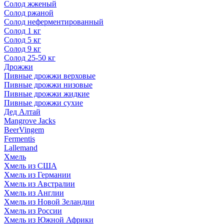
Солод жженый
Солод ржаной
Солод неферментированный
Солод 1 кг
Солод 5 кг
Солод 9 кг
Солод 25-50 кг
Дрожжи
Пивные дрожжи верховые
Пивные дрожжи низовые
Пивные дрожжи жидкие
Пивные дрожжи сухие
Дед Алтай
Mangrove Jacks
BeerVingem
Fermentis
Lallemand
Хмель
Хмель из США
Хмель из Германии
Хмель из Австралии
Хмель из Англии
Хмель из Новой Зеландии
Хмель из России
Хмель из Южной Африки