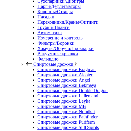
Сухопарники/Диоптры
Царги/Дефлегматоры
Колонны/Отводы
Насадки
Переходники/Краны/Фитинги
Трубки/Шланги
Автоматика
Измерение и контроль
Фильтры/Воронки
Хомуты/Обручи/Прокладки
Вакуумные крышки
Фальшдно
Спиртовые дрожжи
Спиртовые дрожжи Bragman
Спиртовые дрожжи Alcotec
Спиртовые дрожжи Angel
Спиртовые дрожжи Bekmaya
Спиртовые дрожжи Double Dragon
Спиртовые дрожжи Lallemand
Спиртовые дрожжи Leyka
Спиртовые дрожжи MB
Спиртовые дрожжи Nomikai
Спиртовые дрожжи Pathfinder
Спиртовые дрожжи Puriferm
Спиртовые дрожжи Still Spirits