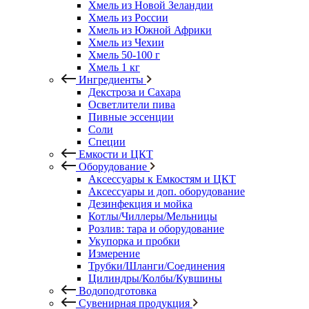
Хмель из Новой Зеландии
Хмель из России
Хмель из Южной Африки
Хмель из Чехии
Хмель 50-100 г
Хмель 1 кг
Ингредиенты
Декстроза и Сахара
Осветлители пива
Пивные эссенции
Соли
Специи
Емкости и ЦКТ
Оборудование
Аксессуары к Емкостям и ЦКТ
Аксессуары и доп. оборудование
Дезинфекция и мойка
Котлы/Чиллеры/Мельницы
Розлив: тара и оборудование
Укупорка и пробки
Измерение
Трубки/Шланги/Соединения
Цилиндры/Колбы/Кувшины
Водоподготовка
Сувенирная продукция