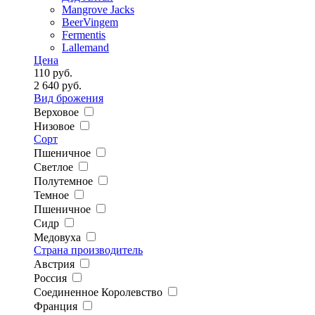
Mangrove Jacks
BeerVingem
Fermentis
Lallemand
Цена
110
руб.
2 640
руб.
Вид брожения
Верховое
Низовое
Сорт
Пшеничное
Светлое
Полутемное
Темное
Пшеничное
Сидр
Медовуха
Страна производитель
Австрия
Россия
Соединенное Королевство
Франция