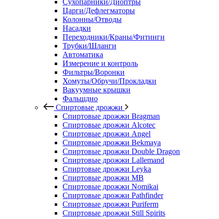
Сухопарники/Диоптры
Царги/Дефлегматоры
Колонны/Отводы
Насадки
Переходники/Краны/Фитинги
Трубки/Шланги
Автоматика
Измерение и контроль
Фильтры/Воронки
Хомуты/Обручи/Прокладки
Вакуумные крышки
Фальшдно
Спиртовые дрожжи
Спиртовые дрожжи Bragman
Спиртовые дрожжи Alcotec
Спиртовые дрожжи Angel
Спиртовые дрожжи Bekmaya
Спиртовые дрожжи Double Dragon
Спиртовые дрожжи Lallemand
Спиртовые дрожжи Leyka
Спиртовые дрожжи MB
Спиртовые дрожжи Nomikai
Спиртовые дрожжи Pathfinder
Спиртовые дрожжи Puriferm
Спиртовые дрожжи Still Spirits