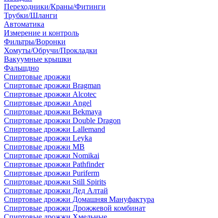
Переходники/Краны/Фитинги
Трубки/Шланги
Автоматика
Измерение и контроль
Фильтры/Воронки
Хомуты/Обручи/Прокладки
Вакуумные крышки
Фальшдно
Спиртовые дрожжи
Спиртовые дрожжи Bragman
Спиртовые дрожжи Alcotec
Спиртовые дрожжи Angel
Спиртовые дрожжи Bekmaya
Спиртовые дрожжи Double Dragon
Спиртовые дрожжи Lallemand
Спиртовые дрожжи Leyka
Спиртовые дрожжи MB
Спиртовые дрожжи Nomikai
Спиртовые дрожжи Pathfinder
Спиртовые дрожжи Puriferm
Спиртовые дрожжи Still Spirits
Спиртовые дрожжи Дед Алтай
Спиртовые дрожжи Домашняя Мануфактура
Спиртовые дрожжи Дрожжевой комбинат
Спиртовые дрожжи Хмельные