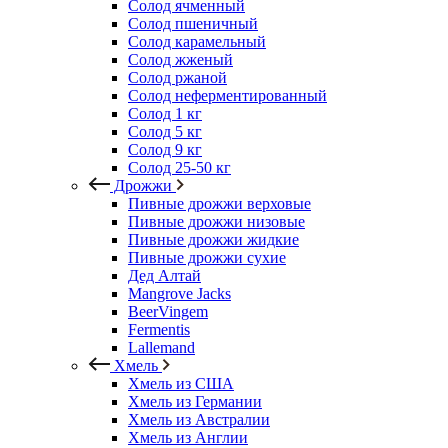
Солод ячменный
Солод пшеничный
Солод карамельный
Солод жженый
Солод ржаной
Солод неферментированный
Солод 1 кг
Солод 5 кг
Солод 9 кг
Солод 25-50 кг
Дрожжи
Пивные дрожжи верховые
Пивные дрожжи низовые
Пивные дрожжи жидкие
Пивные дрожжи сухие
Дед Алтай
Mangrove Jacks
BeerVingem
Fermentis
Lallemand
Хмель
Хмель из США
Хмель из Германии
Хмель из Австралии
Хмель из Англии