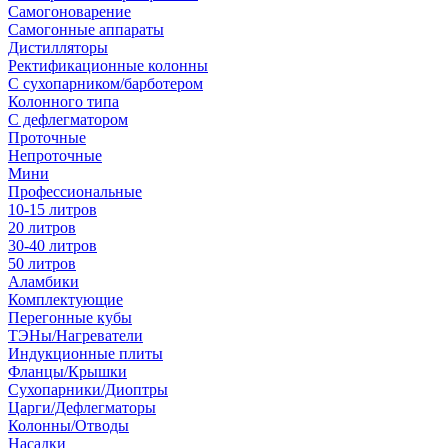
Самогоноварение
Самогонные аппараты
Дистилляторы
Ректификационные колонны
С сухопарником/барботером
Колонного типа
С дефлегматором
Проточные
Непроточные
Мини
Профессиональные
10-15 литров
20 литров
30-40 литров
50 литров
Аламбики
Комплектующие
Перегонные кубы
ТЭНы/Нагреватели
Индукционные плиты
Фланцы/Крышки
Сухопарники/Диоптры
Царги/Дефлегматоры
Колонны/Отводы
Насадки