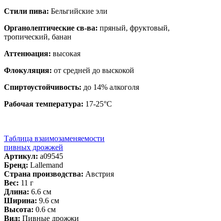
Стили пива:
Бельгийские эли
Органолептические св-ва:
пряный, фруктовый,
тропический, банан
Аттенюация:
высокая
Флокуляция:
от средней до выскокой
Спиртоустойчивость:
до 14% алкоголя
Рабочая температура:
17-25°С
Таблица взаимозаменяемости
пивных дрожжей
Артикул:
a09545
Бренд:
Lallemand
Страна производства:
Австрия
Вес:
11 г
Длина:
6.6 см
Ширина:
9.6 см
Высота:
0.6 см
Вид:
Пивные дрожжи