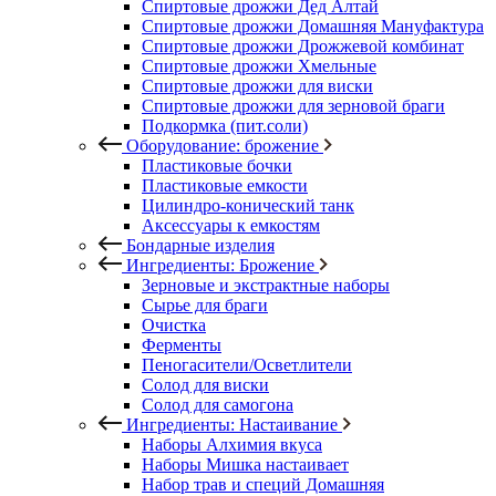
Спиртовые дрожжи Дед Алтай
Спиртовые дрожжи Домашняя Мануфактура
Спиртовые дрожжи Дрожжевой комбинат
Спиртовые дрожжи Хмельные
Спиртовые дрожжи для виски
Спиртовые дрожжи для зерновой браги
Подкормка (пит.соли)
Оборудование: брожение
Пластиковые бочки
Пластиковые емкости
Цилиндро-конический танк
Аксессуары к емкостям
Бондарные изделия
Ингредиенты: Брожение
Зерновые и экстрактные наборы
Сырье для браги
Очистка
Ферменты
Пеногасители/Осветлители
Солод для виски
Солод для самогона
Ингредиенты: Настаивание
Наборы Алхимия вкуса
Наборы Мишка настаивает
Набор трав и специй Домашняя