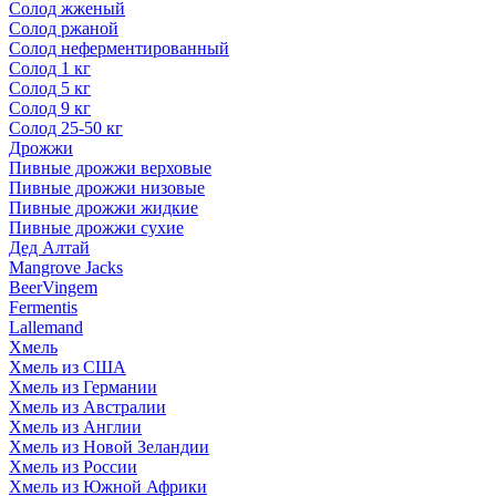
Солод жженый
Солод ржаной
Солод неферментированный
Солод 1 кг
Солод 5 кг
Солод 9 кг
Солод 25-50 кг
Дрожжи
Пивные дрожжи верховые
Пивные дрожжи низовые
Пивные дрожжи жидкие
Пивные дрожжи сухие
Дед Алтай
Mangrove Jacks
BeerVingem
Fermentis
Lallemand
Хмель
Хмель из США
Хмель из Германии
Хмель из Австралии
Хмель из Англии
Хмель из Новой Зеландии
Хмель из России
Хмель из Южной Африки