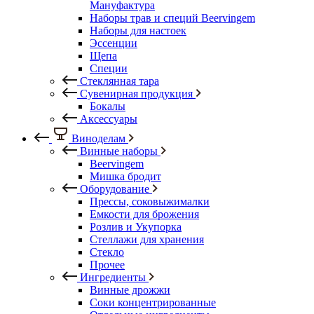
Мануфактура
Наборы трав и специй Beervingem
Наборы для настоек
Эссенции
Щепа
Специи
Стеклянная тара
Сувенирная продукция
Бокалы
Аксессуары
Виноделам
Винные наборы
Beervingem
Мишка бродит
Оборудование
Прессы, соковыжималки
Емкости для брожения
Розлив и Укупорка
Стеллажи для хранения
Стекло
Прочее
Ингредиенты
Винные дрожжи
Соки концентрированные