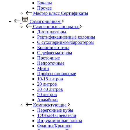
Бокалы
Прочее
Мастер-класс Сертификаты
Самогонщикам
Самогонные аппараты
Дистилляторы
Ректификационные колонны
С сухопарником/барботером
Колонного типа
С дефлегматором
Проточные
Непроточные
Мини
Профессиональные
10-15 литров
20 литров
30-40 литров
50 литров
Аламбики
Комплектующие
Перегонные кубы
ТЭНы/Нагреватели
Индукционные плиты
Фланцы/Крышки