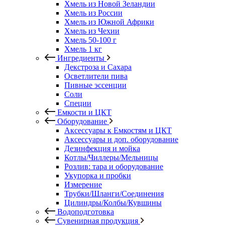
Хмель из Новой Зеландии
Хмель из России
Хмель из Южной Африки
Хмель из Чехии
Хмель 50-100 г
Хмель 1 кг
Ингредиенты
Декстроза и Сахара
Осветлители пива
Пивные эссенции
Соли
Специи
Емкости и ЦКТ
Оборудование
Аксессуары к Емкостям и ЦКТ
Аксессуары и доп. оборудование
Дезинфекция и мойка
Котлы/Чиллеры/Мельницы
Розлив: тара и оборудование
Укупорка и пробки
Измерение
Трубки/Шланги/Соединения
Цилиндры/Колбы/Кувшины
Водоподготовка
Сувенирная продукция