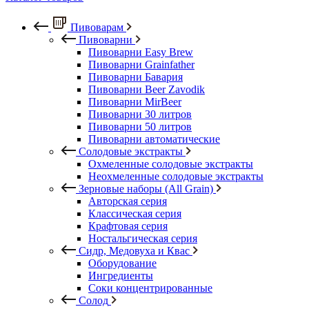
Пивоварам
Пивоварни
Пивоварни Easy Brew
Пивоварни Grainfather
Пивоварни Бавария
Пивоварни Beer Zavodik
Пивоварни MirBeer
Пивоварни 30 литров
Пивоварни 50 литров
Пивоварни автоматические
Солодовые экстракты
Охмеленные солодовые экстракты
Неохмеленные солодовые экстракты
Зерновые наборы (All Grain)
Авторская серия
Классическая серия
Крафтовая серия
Ностальгическая серия
Сидр, Медовуха и Квас
Оборудование
Ингредиенты
Соки концентрированные
Солод