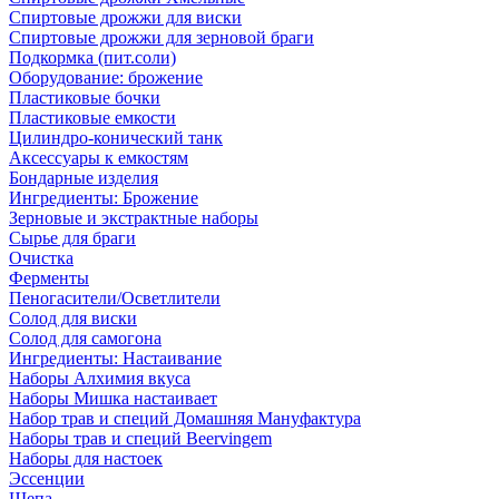
Спиртовые дрожжи для виски
Спиртовые дрожжи для зерновой браги
Подкормка (пит.соли)
Оборудование: брожение
Пластиковые бочки
Пластиковые емкости
Цилиндро-конический танк
Аксессуары к емкостям
Бондарные изделия
Ингредиенты: Брожение
Зерновые и экстрактные наборы
Сырье для браги
Очистка
Ферменты
Пеногасители/Осветлители
Солод для виски
Солод для самогона
Ингредиенты: Настаивание
Наборы Алхимия вкуса
Наборы Мишка настаивает
Набор трав и специй Домашняя Мануфактура
Наборы трав и специй Beervingem
Наборы для настоек
Эссенции
Щепа