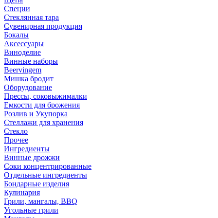
Специи
Стеклянная тара
Сувенирная продукция
Бокалы
Аксессуары
Виноделие
Винные наборы
Beervingem
Мишка бродит
Оборудование
Прессы, соковыжималки
Емкости для брожения
Розлив и Укупорка
Стеллажи для хранения
Стекло
Прочее
Ингредиенты
Винные дрожжи
Соки концентрированные
Отдельные ингредиенты
Бондарные изделия
Кулинария
Грили, мангалы, BBQ
Угольные грили