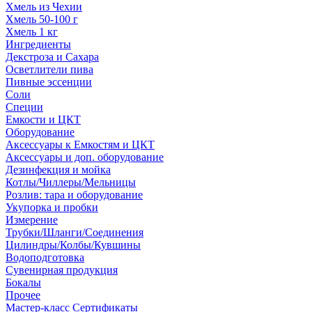
Хмель из Чехии
Хмель 50-100 г
Хмель 1 кг
Ингредиенты
Декстроза и Сахара
Осветлители пива
Пивные эссенции
Соли
Специи
Емкости и ЦКТ
Оборудование
Аксессуары к Емкостям и ЦКТ
Аксессуары и доп. оборудование
Дезинфекция и мойка
Котлы/Чиллеры/Мельницы
Розлив: тара и оборудование
Укупорка и пробки
Измерение
Трубки/Шланги/Соединения
Цилиндры/Колбы/Кувшины
Водоподготовка
Сувенирная продукция
Бокалы
Прочее
Мастер-класс Сертификаты