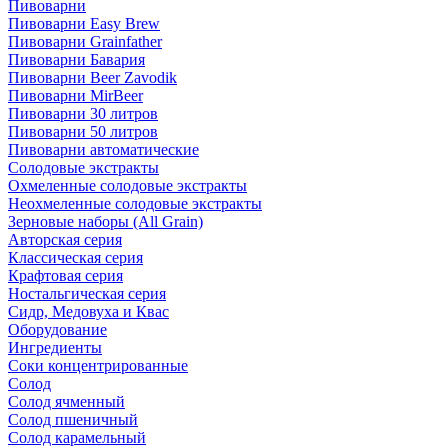
Пивоварни
Пивоварни Easy Brew
Пивоварни Grainfather
Пивоварни Бавария
Пивоварни Beer Zavodik
Пивоварни MirBeer
Пивоварни 30 литров
Пивоварни 50 литров
Пивоварни автоматические
Солодовые экстракты
Охмеленные солодовые экстракты
Неохмеленные солодовые экстракты
Зерновые наборы (All Grain)
Авторская серия
Классическая серия
Крафтовая серия
Ностальгическая серия
Сидр, Медовуха и Квас
Оборудование
Ингредиенты
Соки концентрированные
Солод
Солод ячменный
Солод пшеничный
Солод карамельный