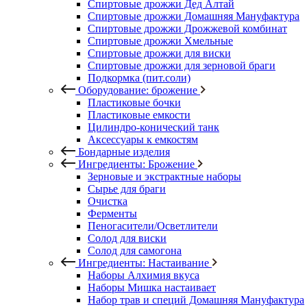
Спиртовые дрожжи Дед Алтай
Спиртовые дрожжи Домашняя Мануфактура
Спиртовые дрожжи Дрожжевой комбинат
Спиртовые дрожжи Хмельные
Спиртовые дрожжи для виски
Спиртовые дрожжи для зерновой браги
Подкормка (пит.соли)
Оборудование: брожение
Пластиковые бочки
Пластиковые емкости
Цилиндро-конический танк
Аксессуары к емкостям
Бондарные изделия
Ингредиенты: Брожение
Зерновые и экстрактные наборы
Сырье для браги
Очистка
Ферменты
Пеногасители/Осветлители
Солод для виски
Солод для самогона
Ингредиенты: Настаивание
Наборы Алхимия вкуса
Наборы Мишка настаивает
Набор трав и специй Домашняя Мануфактура