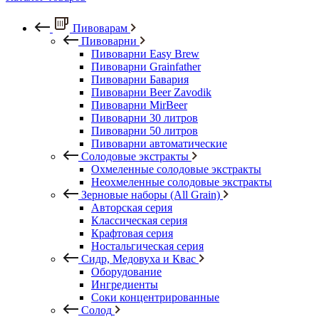
Пивоварам
Пивоварни
Пивоварни Easy Brew
Пивоварни Grainfather
Пивоварни Бавария
Пивоварни Beer Zavodik
Пивоварни MirBeer
Пивоварни 30 литров
Пивоварни 50 литров
Пивоварни автоматические
Солодовые экстракты
Охмеленные солодовые экстракты
Неохмеленные солодовые экстракты
Зерновые наборы (All Grain)
Авторская серия
Классическая серия
Крафтовая серия
Ностальгическая серия
Сидр, Медовуха и Квас
Оборудование
Ингредиенты
Соки концентрированные
Солод