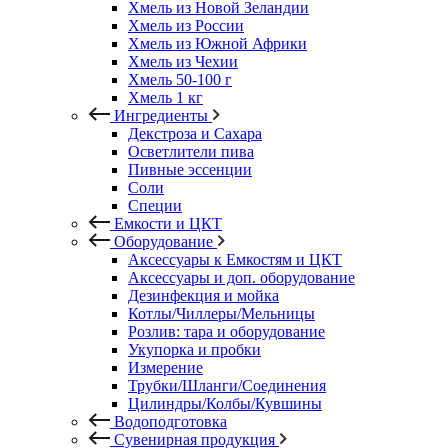
Хмель из Новой Зеландии
Хмель из России
Хмель из Южной Африки
Хмель из Чехии
Хмель 50-100 г
Хмель 1 кг
Ингредиенты
Декстроза и Сахара
Осветлители пива
Пивные эссенции
Соли
Специи
Емкости и ЦКТ
Оборудование
Аксессуары к Емкостям и ЦКТ
Аксессуары и доп. оборудование
Дезинфекция и мойка
Котлы/Чиллеры/Мельницы
Розлив: тара и оборудование
Укупорка и пробки
Измерение
Трубки/Шланги/Соединения
Цилиндры/Колбы/Кувшины
Водоподготовка
Сувенирная продукция