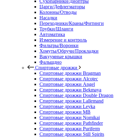
Сухопарники/Диоптры
Царги/Дефлегматоры
Колонны/Отводы
Насадки
Переходники/Краны/Фитинги
Трубки/Шланги
Автоматика
Измерение и контроль
Фильтры/Воронки
Хомуты/Обручи/Прокладки
Вакуумные крышки
Фальшдно
Спиртовые дрожжи
Спиртовые дрожжи Bragman
Спиртовые дрожжи Alcotec
Спиртовые дрожжи Angel
Спиртовые дрожжи Bekmaya
Спиртовые дрожжи Double Dragon
Спиртовые дрожжи Lallemand
Спиртовые дрожжи Leyka
Спиртовые дрожжи MB
Спиртовые дрожжи Nomikai
Спиртовые дрожжи Pathfinder
Спиртовые дрожжи Puriferm
Спиртовые дрожжи Still Spirits