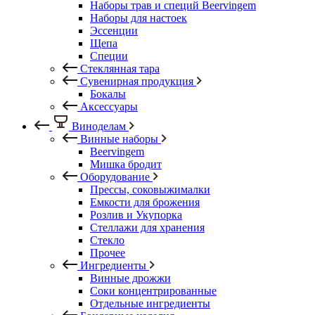
Наборы трав и специй Beervingem
Наборы для настоек
Эссенции
Щепа
Специи
Стеклянная тара
Сувенирная продукция
Бокалы
Аксессуары
Виноделам
Винные наборы
Beervingem
Мишка бродит
Оборудование
Прессы, соковыжималки
Емкости для брожения
Розлив и Укупорка
Стеллажи для хранения
Стекло
Прочее
Ингредиенты
Винные дрожжи
Соки концентрированные
Отдельные ингредиенты