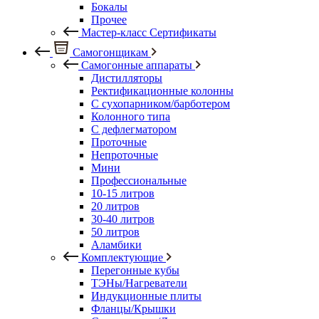
Бокалы
Прочее
Мастер-класс Сертификаты
Самогонщикам
Самогонные аппараты
Дистилляторы
Ректификационные колонны
С сухопарником/барботером
Колонного типа
С дефлегматором
Проточные
Непроточные
Мини
Профессиональные
10-15 литров
20 литров
30-40 литров
50 литров
Аламбики
Комплектующие
Перегонные кубы
ТЭНы/Нагреватели
Индукционные плиты
Фланцы/Крышки