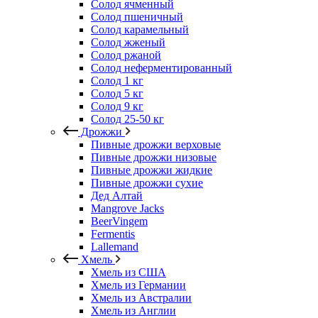
Солод ячменный
Солод пшеничный
Солод карамельный
Солод жженый
Солод ржаной
Солод неферментированный
Солод 1 кг
Солод 5 кг
Солод 9 кг
Солод 25-50 кг
Дрожжи
Пивные дрожжи верховые
Пивные дрожжи низовые
Пивные дрожжи жидкие
Пивные дрожжи сухие
Дед Алтай
Mangrove Jacks
BeerVingem
Fermentis
Lallemand
Хмель
Хмель из США
Хмель из Германии
Хмель из Австралии
Хмель из Англии