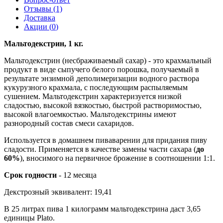
Отзывы (1)
Доставка
Акции (
0
)
Мальтодекстрин, 1 кг.
Мальтодекстрин (несбраживаемый сахар) - это крaхмальный
продукт в виде сыпучего белого порошка, получаемый в
результате энзимной деполимеризации водного раствора
кукурузного крахмала, с последующим распыляемым
сушением. Мальтодекстрин характеризуется низкой
сладостью, высокой вязкостью, быстрой растворимостью,
высокой влагоемкостью. Мальтодекстрины имеют
разнородный состав смеси сахаридов.
Используется в домашнем пиваварении для придания пиву
сладости. Применяется в качестве замены части сахара (
до
60%
), вносимого на первичное брожение в соотношении 1:1.
Срок годности
- 12 месяца
Декстрозный эквивалент: 19,41
В 25 литрах пива 1 килограмм мальтодекстрина даст 3,65
единицы Plato.