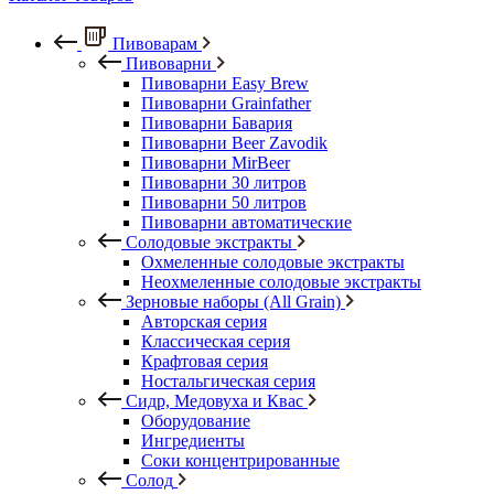
Пивоварам
Пивоварни
Пивоварни Easy Brew
Пивоварни Grainfather
Пивоварни Бавария
Пивоварни Beer Zavodik
Пивоварни MirBeer
Пивоварни 30 литров
Пивоварни 50 литров
Пивоварни автоматические
Солодовые экстракты
Охмеленные солодовые экстракты
Неохмеленные солодовые экстракты
Зерновые наборы (All Grain)
Авторская серия
Классическая серия
Крафтовая серия
Ностальгическая серия
Сидр, Медовуха и Квас
Оборудование
Ингредиенты
Соки концентрированные
Солод