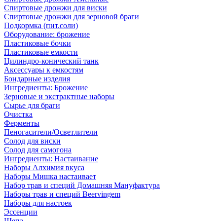
Спиртовые дрожжи для виски
Спиртовые дрожжи для зерновой браги
Подкормка (пит.соли)
Оборудование: брожение
Пластиковые бочки
Пластиковые емкости
Цилиндро-конический танк
Аксессуары к емкостям
Бондарные изделия
Ингредиенты: Брожение
Зерновые и экстрактные наборы
Сырье для браги
Очистка
Ферменты
Пеногасители/Осветлители
Солод для виски
Солод для самогона
Ингредиенты: Настаивание
Наборы Алхимия вкуса
Наборы Мишка настаивает
Набор трав и специй Домашняя Мануфактура
Наборы трав и специй Beervingem
Наборы для настоек
Эссенции
Щепа