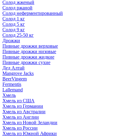
Солод жженый
Солод ржаной
Солод неферментированный
Солод 1 кг
Солод 5 кг
Солод 9 кг
Солод 25-50 кг
Дрожжи
Пивные дрожжи верховые
Пивные дрожжи низовые
Пивные дрожжи жидкие
Пивные дрожжи сухие
Дед Алтай
Mangrove Jacks
BeerVingem
Fermentis
Lallemand
Хмель
Хмель из США
Хмель из Германии
Хмель из Австралии
Хмель из Англии
Хмель из Новой Зеландии
Хмель из России
Хмель из Южной Африки