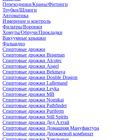
Переходники/Краны/Фитинги
Трубки/Шланги
Автоматика
Измерение и контроль
Фильтры/Воронки
Хомуты/Обручи/Прокладки
Вакуумные крышки
Фальшдно
Спиртовые дрожжи
Спиртовые дрожжи Bragman
Спиртовые дрожжи Alcotec
Спиртовые дрожжи Angel
Спиртовые дрожжи Bekmaya
Спиртовые дрожжи Double Dragon
Спиртовые дрожжи Lallemand
Спиртовые дрожжи Leyka
Спиртовые дрожжи MB
Спиртовые дрожжи Nomikai
Спиртовые дрожжи Pathfinder
Спиртовые дрожжи Puriferm
Спиртовые дрожжи Still Spirits
Спиртовые дрожжи Дед Алтай
Спиртовые дрожжи Домашняя Мануфактура
Спиртовые дрожжи Дрожжевой комбинат
Спиртовые дрожжи Хмельные