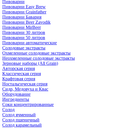
Пивоварни
Пивоварни Easy Brew
Пивоварни Grainfather
Пивоварни Бавария
Пивоварни Beer Zavodik
Пивоварни MirBeer
Пивоварни 30 литров
Пивоварни 50 литров
Пивоварни автоматические
Солодовые экстракты
Охмеленные солодовые экстракты
Неохмеленные солодовые экстракты
Зерновые наборы (All Grain)
Авторская серия
Классическая серия
Крафтовая серия
Ностальгическая серия
Сидр, Медовуха и Квас
Оборудование
Ингредиенты
Соки концентрированные
Солод
Солод ячменный
Солод пшеничный
Солод карамельный