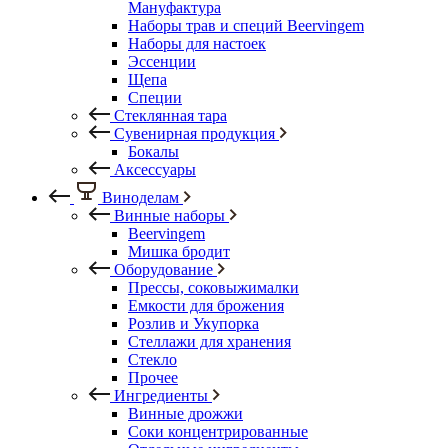
Мануфактура
Наборы трав и специй Beervingem
Наборы для настоек
Эссенции
Щепа
Специи
Стеклянная тара
Сувенирная продукция
Бокалы
Аксессуары
Виноделам
Винные наборы
Beervingem
Мишка бродит
Оборудование
Прессы, соковыжималки
Емкости для брожения
Розлив и Укупорка
Стеллажи для хранения
Стекло
Прочее
Ингредиенты
Винные дрожжи
Соки концентрированные