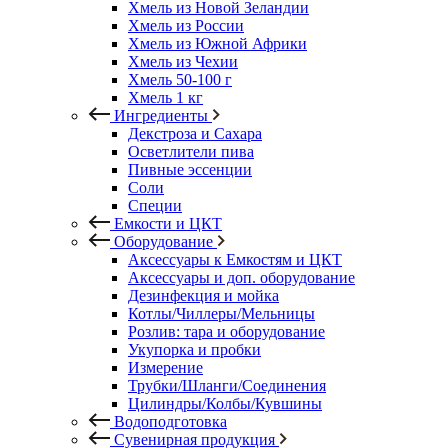
Хмель из Новой Зеландии
Хмель из России
Хмель из Южной Африки
Хмель из Чехии
Хмель 50-100 г
Хмель 1 кг
Ингредиенты
Декстроза и Сахара
Осветлители пива
Пивные эссенции
Соли
Специи
Емкости и ЦКТ
Оборудование
Аксессуары к Емкостям и ЦКТ
Аксессуары и доп. оборудование
Дезинфекция и мойка
Котлы/Чиллеры/Мельницы
Розлив: тара и оборудование
Укупорка и пробки
Измерение
Трубки/Шланги/Соединения
Цилиндры/Колбы/Кувшины
Водоподготовка
Сувенирная продукция