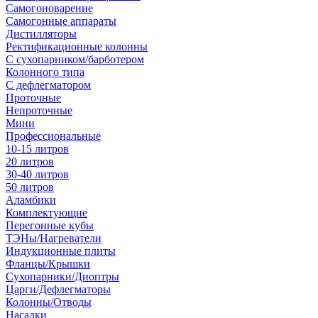
Самогоноварение
Самогонные аппараты
Дистилляторы
Ректификационные колонны
С сухопарником/барботером
Колонного типа
С дефлегматором
Проточные
Непроточные
Мини
Профессиональные
10-15 литров
20 литров
30-40 литров
50 литров
Аламбики
Комплектующие
Перегонные кубы
ТЭНы/Нагреватели
Индукционные плиты
Фланцы/Крышки
Сухопарники/Диоптры
Царги/Дефлегматоры
Колонны/Отводы
Насадки