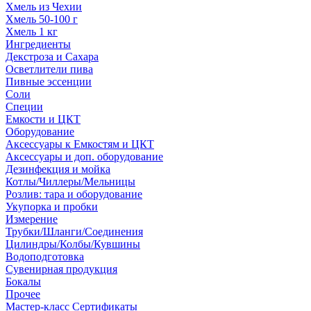
Хмель из Чехии
Хмель 50-100 г
Хмель 1 кг
Ингредиенты
Декстроза и Сахара
Осветлители пива
Пивные эссенции
Соли
Специи
Емкости и ЦКТ
Оборудование
Аксессуары к Емкостям и ЦКТ
Аксессуары и доп. оборудование
Дезинфекция и мойка
Котлы/Чиллеры/Мельницы
Розлив: тара и оборудование
Укупорка и пробки
Измерение
Трубки/Шланги/Соединения
Цилиндры/Колбы/Кувшины
Водоподготовка
Сувенирная продукция
Бокалы
Прочее
Мастер-класс Сертификаты