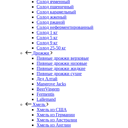
Солод ячменный
Солод пшеничный
Солод карамельный
Солод жженый
Солод ржаной
Солод неферментированный
Солод 1 кг
Солод 5 кг
Солод 9 кг
Солод 25-50 кг
Дрожжи
Пивные дрожжи верховые
Пивные дрожжи низовые
Пивные дрожжи жидкие
Пивные дрожжи сухие
Дед Алтай
Mangrove Jacks
BeerVingem
Fermentis
Lallemand
Хмель
Хмель из США
Хмель из Германии
Хмель из Австралии
Хмель из Англии