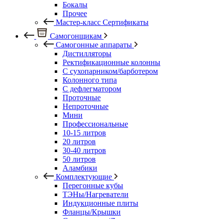
Бокалы
Прочее
Мастер-класс Сертификаты
Самогонщикам
Самогонные аппараты
Дистилляторы
Ректификационные колонны
С сухопарником/барботером
Колонного типа
С дефлегматором
Проточные
Непроточные
Мини
Профессиональные
10-15 литров
20 литров
30-40 литров
50 литров
Аламбики
Комплектующие
Перегонные кубы
ТЭНы/Нагреватели
Индукционные плиты
Фланцы/Крышки