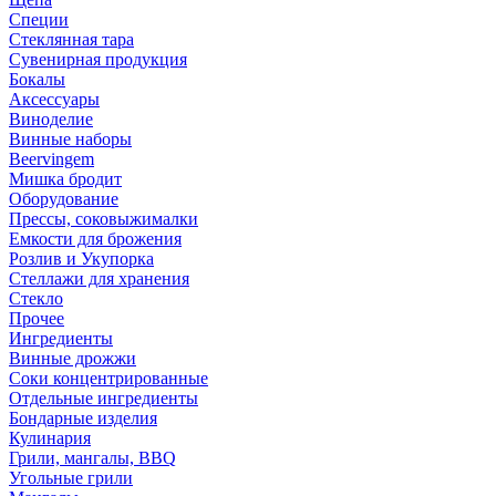
Специи
Стеклянная тара
Сувенирная продукция
Бокалы
Аксессуары
Виноделие
Винные наборы
Beervingem
Мишка бродит
Оборудование
Прессы, соковыжималки
Емкости для брожения
Розлив и Укупорка
Стеллажи для хранения
Стекло
Прочее
Ингредиенты
Винные дрожжи
Соки концентрированные
Отдельные ингредиенты
Бондарные изделия
Кулинария
Грили, мангалы, BBQ
Угольные грили