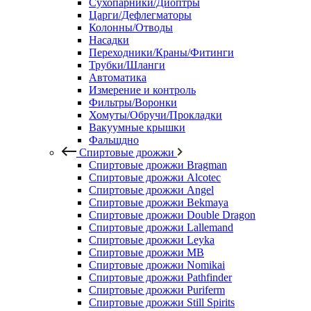
Сухопарники/Диоптры
Царги/Дефлегматоры
Колонны/Отводы
Насадки
Переходники/Краны/Фитинги
Трубки/Шланги
Автоматика
Измерение и контроль
Фильтры/Воронки
Хомуты/Обручи/Прокладки
Вакуумные крышки
Фальшдно
Спиртовые дрожжи
Спиртовые дрожжи Bragman
Спиртовые дрожжи Alcotec
Спиртовые дрожжи Angel
Спиртовые дрожжи Bekmaya
Спиртовые дрожжи Double Dragon
Спиртовые дрожжи Lallemand
Спиртовые дрожжи Leyka
Спиртовые дрожжи MB
Спиртовые дрожжи Nomikai
Спиртовые дрожжи Pathfinder
Спиртовые дрожжи Puriferm
Спиртовые дрожжи Still Spirits