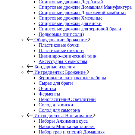
Спиртовые дрожжи Дед Алтай
Спиртовые дрожжи Домашняя Мануфактура
Спиртовые дрожжи Дрожжевой комбинат
Спиртовые дрожжи Хмельные
Спиртовые дрожжи для виски
Спиртовые дрожжи для зерновой браги
Подкормка (пит.соли)
Оборудование: брожение
Пластиковые бочки
Пластиковые емкости
Цилиндро-конический танк
Аксессуары к емкостям
Бондарные изделия
Ингредиенты: Брожение
Зерновые и экстрактные наборы
Сырье для браги
Очистка
Ферменты
Пеногасители/Осветлители
Солод для виски
Солод для самогона
Ингредиенты: Настаивание
Наборы Алхимия вкуса
Наборы Мишка настаивает
Набор трав и специй Домашняя