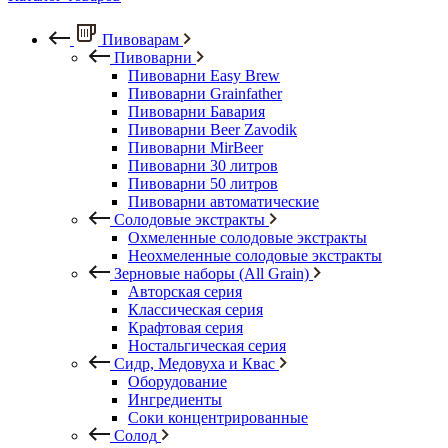
Пивоварам
Пивоварни
Пивоварни Easy Brew
Пивоварни Grainfather
Пивоварни Бавария
Пивоварни Beer Zavodik
Пивоварни MirBeer
Пивоварни 30 литров
Пивоварни 50 литров
Пивоварни автоматические
Солодовые экстракты
Охмеленные солодовые экстракты
Неохмеленные солодовые экстракты
Зерновые наборы (All Grain)
Авторская серия
Классическая серия
Крафтовая серия
Ностальгическая серия
Сидр, Медовуха и Квас
Оборудование
Ингредиенты
Соки концентрированные
Солод