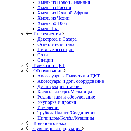
Хмель из Новой Зеландии
Хмель из России
Хмель из Южной Африки
Хмель из Чехии
Хмель 50-100 г
Хмель 1 кг
Ингредиенты
Декстроза и Сахара
Осветлители пива
Пивные эссенции
Соли
Специи
Емкости и ЦКТ
Оборудование
Аксессуары к Емкостям и ЦКТ
Аксессуары и доп. оборудование
Дезинфекция и мойка
Котлы/Чиллеры/Мельницы
Розлив: тара и оборудование
Укупорка и пробки
Измерение
Трубки/Шланги/Соединения
Цилиндры/Колбы/Кувшины
Водоподготовка
Сувенирная продукция