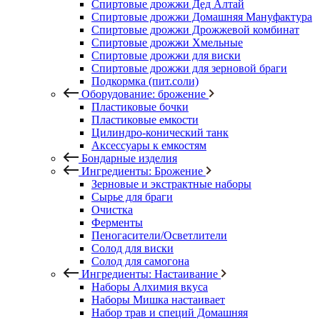
Спиртовые дрожжи Дед Алтай
Спиртовые дрожжи Домашняя Мануфактура
Спиртовые дрожжи Дрожжевой комбинат
Спиртовые дрожжи Хмельные
Спиртовые дрожжи для виски
Спиртовые дрожжи для зерновой браги
Подкормка (пит.соли)
Оборудование: брожение
Пластиковые бочки
Пластиковые емкости
Цилиндро-конический танк
Аксессуары к емкостям
Бондарные изделия
Ингредиенты: Брожение
Зерновые и экстрактные наборы
Сырье для браги
Очистка
Ферменты
Пеногасители/Осветлители
Солод для виски
Солод для самогона
Ингредиенты: Настаивание
Наборы Алхимия вкуса
Наборы Мишка настаивает
Набор трав и специй Домашняя