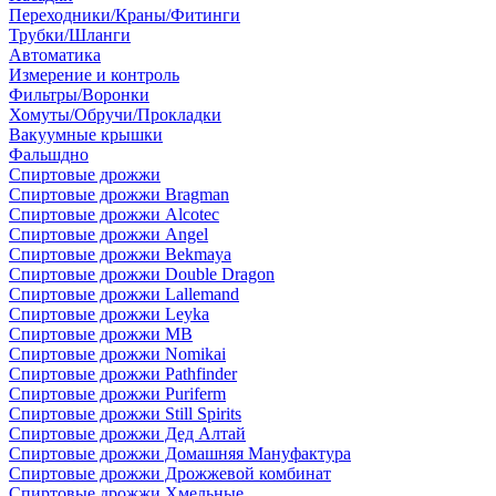
Переходники/Краны/Фитинги
Трубки/Шланги
Автоматика
Измерение и контроль
Фильтры/Воронки
Хомуты/Обручи/Прокладки
Вакуумные крышки
Фальшдно
Спиртовые дрожжи
Спиртовые дрожжи Bragman
Спиртовые дрожжи Alcotec
Спиртовые дрожжи Angel
Спиртовые дрожжи Bekmaya
Спиртовые дрожжи Double Dragon
Спиртовые дрожжи Lallemand
Спиртовые дрожжи Leyka
Спиртовые дрожжи MB
Спиртовые дрожжи Nomikai
Спиртовые дрожжи Pathfinder
Спиртовые дрожжи Puriferm
Спиртовые дрожжи Still Spirits
Спиртовые дрожжи Дед Алтай
Спиртовые дрожжи Домашняя Мануфактура
Спиртовые дрожжи Дрожжевой комбинат
Спиртовые дрожжи Хмельные