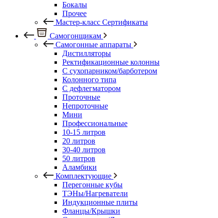
Бокалы
Прочее
Мастер-класс Сертификаты
Самогонщикам
Самогонные аппараты
Дистилляторы
Ректификационные колонны
С сухопарником/барботером
Колонного типа
С дефлегматором
Проточные
Непроточные
Мини
Профессиональные
10-15 литров
20 литров
30-40 литров
50 литров
Аламбики
Комплектующие
Перегонные кубы
ТЭНы/Нагреватели
Индукционные плиты
Фланцы/Крышки