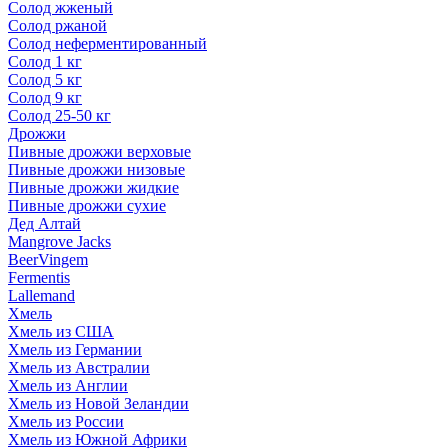
Солод жженый
Солод ржаной
Солод неферментированный
Солод 1 кг
Солод 5 кг
Солод 9 кг
Солод 25-50 кг
Дрожжи
Пивные дрожжи верховые
Пивные дрожжи низовые
Пивные дрожжи жидкие
Пивные дрожжи сухие
Дед Алтай
Mangrove Jacks
BeerVingem
Fermentis
Lallemand
Хмель
Хмель из США
Хмель из Германии
Хмель из Австралии
Хмель из Англии
Хмель из Новой Зеландии
Хмель из России
Хмель из Южной Африки