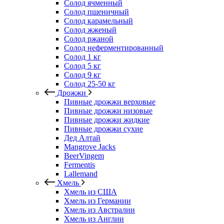
Солод ячменный
Солод пшеничный
Солод карамельный
Солод жженый
Солод ржаной
Солод неферментированный
Солод 1 кг
Солод 5 кг
Солод 9 кг
Солод 25-50 кг
Дрожжи
Пивные дрожжи верховые
Пивные дрожжи низовые
Пивные дрожжи жидкие
Пивные дрожжи сухие
Дед Алтай
Mangrove Jacks
BeerVingem
Fermentis
Lallemand
Хмель
Хмель из США
Хмель из Германии
Хмель из Австралии
Хмель из Англии