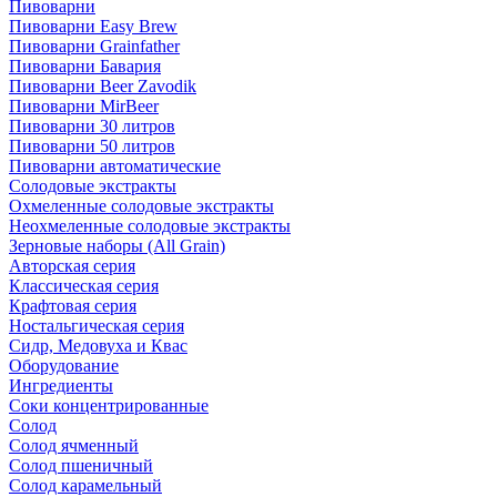
Пивоварни
Пивоварни Easy Brew
Пивоварни Grainfather
Пивоварни Бавария
Пивоварни Beer Zavodik
Пивоварни MirBeer
Пивоварни 30 литров
Пивоварни 50 литров
Пивоварни автоматические
Солодовые экстракты
Охмеленные солодовые экстракты
Неохмеленные солодовые экстракты
Зерновые наборы (All Grain)
Авторская серия
Классическая серия
Крафтовая серия
Ностальгическая серия
Сидр, Медовуха и Квас
Оборудование
Ингредиенты
Соки концентрированные
Солод
Солод ячменный
Солод пшеничный
Солод карамельный