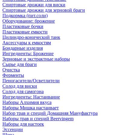
Спиртовые дрожжи для виски
Спиртовые дрожжи для зерновой браги
Подкормка (пит.соли)
Оборудование: брожение
Пластиковые бочки
Пластиковые емкости
Цилиндро-конический танк
Аксессуары к емкостям
Бондарные изделия
Ингредиенты: Брожение
Зерновые и экстрактные наборы
Сырье для браги
Очистка
Ферменты
Пеногасители/Осветлители
Солод для виски
Солод для самогона
Ингредиенты: Настаивание
Наборы Алхимия вкуса
Наборы Мишка настаивает
Набор трав и специй Домашняя Мануфактура
Наборы трав и специй Beervingem
Наборы для настоек
Эссенции
Щепа