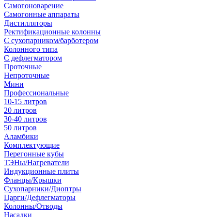
Самогоноварение
Самогонные аппараты
Дистилляторы
Ректификационные колонны
С сухопарником/барботером
Колонного типа
С дефлегматором
Проточные
Непроточные
Мини
Профессиональные
10-15 литров
20 литров
30-40 литров
50 литров
Аламбики
Комплектующие
Перегонные кубы
ТЭНы/Нагреватели
Индукционные плиты
Фланцы/Крышки
Сухопарники/Диоптры
Царги/Дефлегматоры
Колонны/Отводы
Насадки