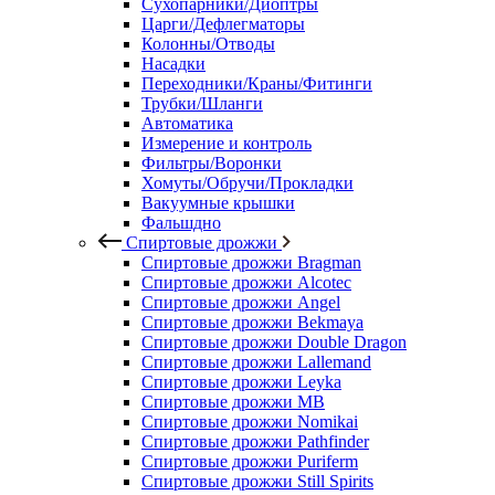
Сухопарники/Диоптры
Царги/Дефлегматоры
Колонны/Отводы
Насадки
Переходники/Краны/Фитинги
Трубки/Шланги
Автоматика
Измерение и контроль
Фильтры/Воронки
Хомуты/Обручи/Прокладки
Вакуумные крышки
Фальшдно
Спиртовые дрожжи
Спиртовые дрожжи Bragman
Спиртовые дрожжи Alcotec
Спиртовые дрожжи Angel
Спиртовые дрожжи Bekmaya
Спиртовые дрожжи Double Dragon
Спиртовые дрожжи Lallemand
Спиртовые дрожжи Leyka
Спиртовые дрожжи MB
Спиртовые дрожжи Nomikai
Спиртовые дрожжи Pathfinder
Спиртовые дрожжи Puriferm
Спиртовые дрожжи Still Spirits