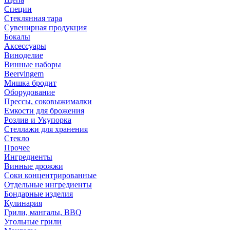
Специи
Стеклянная тара
Сувенирная продукция
Бокалы
Аксессуары
Виноделие
Винные наборы
Beervingem
Мишка бродит
Оборудование
Прессы, соковыжималки
Емкости для брожения
Розлив и Укупорка
Стеллажи для хранения
Стекло
Прочее
Ингредиенты
Винные дрожжи
Соки концентрированные
Отдельные ингредиенты
Бондарные изделия
Кулинария
Грили, мангалы, BBQ
Угольные грили