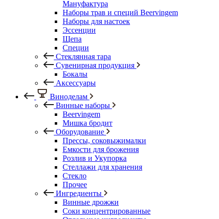
Мануфактура
Наборы трав и специй Beervingem
Наборы для настоек
Эссенции
Щепа
Специи
Стеклянная тара
Сувенирная продукция
Бокалы
Аксессуары
Виноделам
Винные наборы
Beervingem
Мишка бродит
Оборудование
Прессы, соковыжималки
Емкости для брожения
Розлив и Укупорка
Стеллажи для хранения
Стекло
Прочее
Ингредиенты
Винные дрожжи
Соки концентрированные