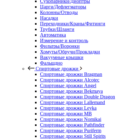
Сухопарники/Диоптры
Царги/Дефлегматоры
Колонны/Отводы
Насадки
Переходники/Краны/Фитинги
Трубки/Шланги
Автоматика
Измерение и контроль
Фильтры/Воронки
Хомуты/Обручи/Прокладки
Вакуумные крышки
Фальшдно
Спиртовые дрожжи
Спиртовые дрожжи Bragman
Спиртовые дрожжи Alcotec
Спиртовые дрожжи Angel
Спиртовые дрожжи Bekmaya
Спиртовые дрожжи Double Dragon
Спиртовые дрожжи Lallemand
Спиртовые дрожжи Leyka
Спиртовые дрожжи MB
Спиртовые дрожжи Nomikai
Спиртовые дрожжи Pathfinder
Спиртовые дрожжи Puriferm
Спиртовые дрожжи Still Spirits