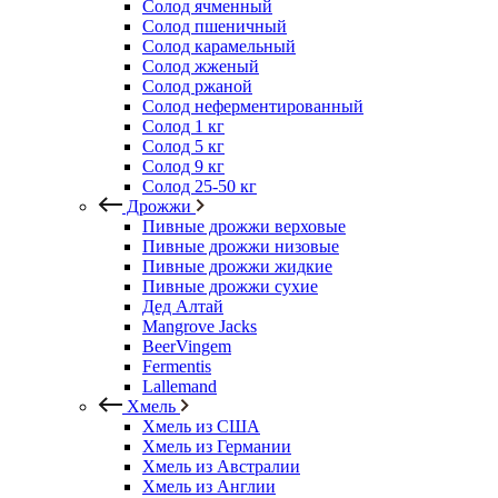
Солод ячменный
Солод пшеничный
Солод карамельный
Солод жженый
Солод ржаной
Солод неферментированный
Солод 1 кг
Солод 5 кг
Солод 9 кг
Солод 25-50 кг
Дрожжи
Пивные дрожжи верховые
Пивные дрожжи низовые
Пивные дрожжи жидкие
Пивные дрожжи сухие
Дед Алтай
Mangrove Jacks
BeerVingem
Fermentis
Lallemand
Хмель
Хмель из США
Хмель из Германии
Хмель из Австралии
Хмель из Англии