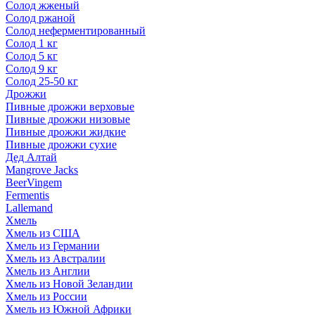
Солод жженый
Солод ржаной
Солод неферментированный
Солод 1 кг
Солод 5 кг
Солод 9 кг
Солод 25-50 кг
Дрожжи
Пивные дрожжи верховые
Пивные дрожжи низовые
Пивные дрожжи жидкие
Пивные дрожжи сухие
Дед Алтай
Mangrove Jacks
BeerVingem
Fermentis
Lallemand
Хмель
Хмель из США
Хмель из Германии
Хмель из Австралии
Хмель из Англии
Хмель из Новой Зеландии
Хмель из России
Хмель из Южной Африки