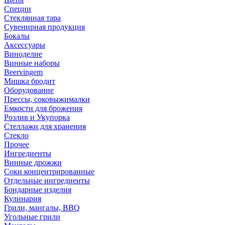
Специи
Стеклянная тара
Сувенирная продукция
Бокалы
Аксессуары
Виноделие
Винные наборы
Beervingem
Мишка бродит
Оборудование
Прессы, соковыжималки
Емкости для брожения
Розлив и Укупорка
Стеллажи для хранения
Стекло
Прочее
Ингредиенты
Винные дрожжи
Соки концентрированные
Отдельные ингредиенты
Бондарные изделия
Кулинария
Грили, мангалы, BBQ
Угольные грили