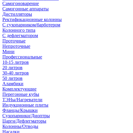
Самогоноварение
Самогонные аппараты
Дистилляторы
Ректификационные колонны
С сухопарником/барботером
Колонного типа
С дефлегматором
Проточные
Непроточные
Мини
Профессиональные
10-15 литров
20 литров
30-40 литров
50 литров
Аламбики
Комплектующие
Перегонные кубы
ТЭНы/Нагреватели
Индукционные плиты
Фланцы/Крышки
Сухопарники/Диоптры
Царги/Дефлегматоры
Колонны/Отводы
Насадки