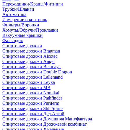
Переходники/Краны/Фитинги
Трубки/Шланги
Автоматика
Измерение и контроль
Фильтры/Воронки
Хомуты/Обручи/Прокладки
Вакуумные крышки
Фальшдно
Спиртовые дрожжи
Спиртовые дрожжи Bragman
Спиртовые дрожжи Alcotec
Спиртовые дрожжи Angel
Спиртовые дрожжи Bekmaya
Спиртовые дрожжи Double Dragon
Спиртовые дрожжи Lallemand
Спиртовые дрожжи Leyka
Спиртовые дрожжи MB
Спиртовые дрожжи Nomikai
Спиртовые дрожжи Pathfinder
Спиртовые дрожжи Puriferm
Спиртовые дрожжи Still Spirits
Спиртовые дрожжи Дед Алтай
Спиртовые дрожжи Домашняя Мануфактура
Спиртовые дрожжи Дрожжевой комбинат
Спиртовые дрожжи Хмельные