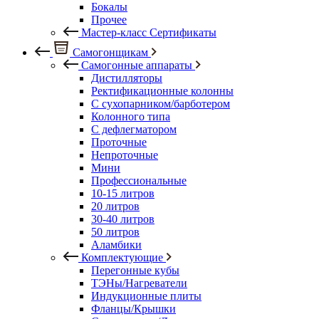
Бокалы
Прочее
Мастер-класс Сертификаты
Самогонщикам
Самогонные аппараты
Дистилляторы
Ректификационные колонны
С сухопарником/барботером
Колонного типа
С дефлегматором
Проточные
Непроточные
Мини
Профессиональные
10-15 литров
20 литров
30-40 литров
50 литров
Аламбики
Комплектующие
Перегонные кубы
ТЭНы/Нагреватели
Индукционные плиты
Фланцы/Крышки