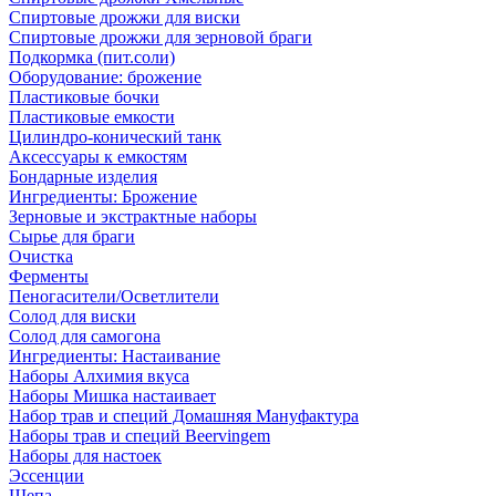
Спиртовые дрожжи для виски
Спиртовые дрожжи для зерновой браги
Подкормка (пит.соли)
Оборудование: брожение
Пластиковые бочки
Пластиковые емкости
Цилиндро-конический танк
Аксессуары к емкостям
Бондарные изделия
Ингредиенты: Брожение
Зерновые и экстрактные наборы
Сырье для браги
Очистка
Ферменты
Пеногасители/Осветлители
Солод для виски
Солод для самогона
Ингредиенты: Настаивание
Наборы Алхимия вкуса
Наборы Мишка настаивает
Набор трав и специй Домашняя Мануфактура
Наборы трав и специй Beervingem
Наборы для настоек
Эссенции
Щепа