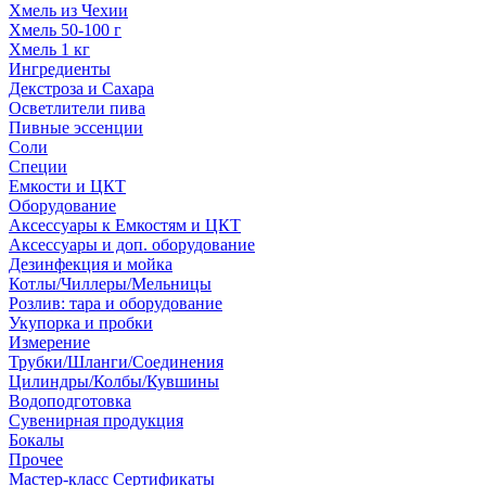
Хмель из Чехии
Хмель 50-100 г
Хмель 1 кг
Ингредиенты
Декстроза и Сахара
Осветлители пива
Пивные эссенции
Соли
Специи
Емкости и ЦКТ
Оборудование
Аксессуары к Емкостям и ЦКТ
Аксессуары и доп. оборудование
Дезинфекция и мойка
Котлы/Чиллеры/Мельницы
Розлив: тара и оборудование
Укупорка и пробки
Измерение
Трубки/Шланги/Соединения
Цилиндры/Колбы/Кувшины
Водоподготовка
Сувенирная продукция
Бокалы
Прочее
Мастер-класс Сертификаты