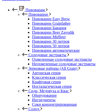
Пивоварам
Пивоварни
Пивоварни Easy Brew
Пивоварни Grainfather
Пивоварни Бавария
Пивоварни Beer Zavodik
Пивоварни MirBeer
Пивоварни 30 литров
Пивоварни 50 литров
Пивоварни автоматические
Солодовые экстракты
Охмеленные солодовые экстракты
Неохмеленные солодовые экстракты
Зерновые наборы (All Grain)
Авторская серия
Классическая серия
Крафтовая серия
Ностальгическая серия
Сидр, Медовуха и Квас
Оборудование
Ингредиенты
Соки концентрированные
Солод