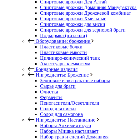
Спиртовые дрожжи Дед Алтай
Спиртовые дрожжи Домашняя Мануфактура
Спиртовые дрожжи Дрожжевой комбинат
Спиртовые дрожжи Хмельные
Спиртовые дрожжи для виски
Спиртовые дрожжи для зерновой браги
Подкормка (пит.соли)
Оборудование: брожение
Пластиковые бочки
Пластиковые емкости
Цилиндро-конический танк
Аксессуары к емкостям
Бондарные изделия
Ингредиенты: Брожение
Зерновые и экстрактные наборы
Сырье для браги
Очистка
Ферменты
Пеногасители/Осветлители
Солод для виски
Солод для самогона
Ингредиенты: Настаивание
Наборы Алхимия вкуса
Наборы Мишка настаивает
Набор трав и специй Домашняя