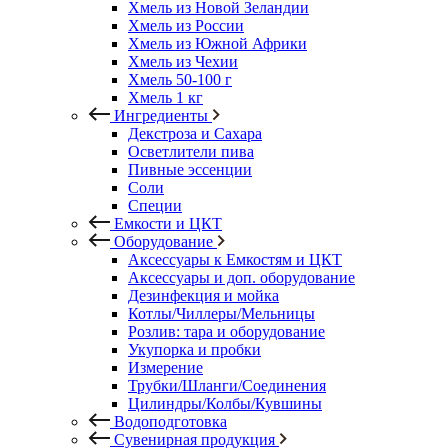
Хмель из Новой Зеландии
Хмель из России
Хмель из Южной Африки
Хмель из Чехии
Хмель 50-100 г
Хмель 1 кг
Ингредиенты
Декстроза и Сахара
Осветлители пива
Пивные эссенции
Соли
Специи
Емкости и ЦКТ
Оборудование
Аксессуары к Емкостям и ЦКТ
Аксессуары и доп. оборудование
Дезинфекция и мойка
Котлы/Чиллеры/Мельницы
Розлив: тара и оборудование
Укупорка и пробки
Измерение
Трубки/Шланги/Соединения
Цилиндры/Колбы/Кувшины
Водоподготовка
Сувенирная продукция