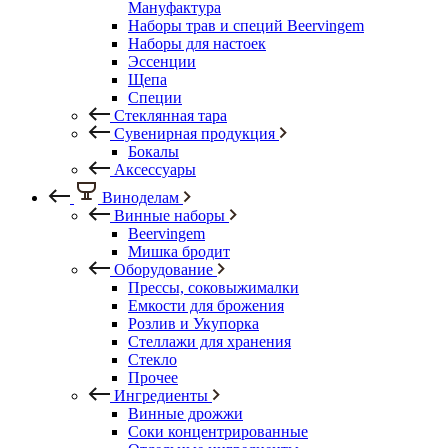
Мануфактура
Наборы трав и специй Beervingem
Наборы для настоек
Эссенции
Щепа
Специи
Стеклянная тара
Сувенирная продукция
Бокалы
Аксессуары
Виноделам
Винные наборы
Beervingem
Мишка бродит
Оборудование
Прессы, соковыжималки
Емкости для брожения
Розлив и Укупорка
Стеллажи для хранения
Стекло
Прочее
Ингредиенты
Винные дрожжи
Соки концентрированные