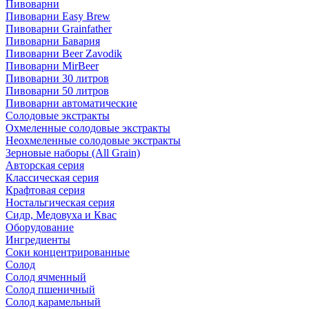
Пивоварни
Пивоварни Easy Brew
Пивоварни Grainfather
Пивоварни Бавария
Пивоварни Beer Zavodik
Пивоварни MirBeer
Пивоварни 30 литров
Пивоварни 50 литров
Пивоварни автоматические
Солодовые экстракты
Охмеленные солодовые экстракты
Неохмеленные солодовые экстракты
Зерновые наборы (All Grain)
Авторская серия
Классическая серия
Крафтовая серия
Ностальгическая серия
Сидр, Медовуха и Квас
Оборудование
Ингредиенты
Соки концентрированные
Солод
Солод ячменный
Солод пшеничный
Солод карамельный