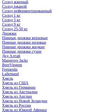
Солод жженый
Солод ржаной
Солод неферментированный
Солод 1 кг
Солод 5 кг
Солод 9 кг
Солод 25-50 кг
Дрожжи
Пивные дрожжи верховые
Пивные дрожжи низовые
Пивные дрожжи жидкие
Пивные дрожжи сухие
Дед Алтай
Mangrove Jacks
BeerVingem
Fermentis
Lallemand
Хмель
Хмель из США
Хмель из Германии
Хмель из Австралии
Хмель из Англии
Хмель из Новой Зеландии
Хмель из России
Хмель из Южной Африки