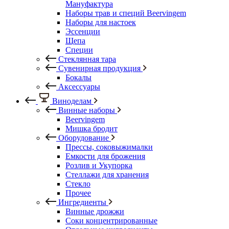
Мануфактура
Наборы трав и специй Beervingem
Наборы для настоек
Эссенции
Щепа
Специи
Стеклянная тара
Сувенирная продукция
Бокалы
Аксессуары
Виноделам
Винные наборы
Beervingem
Мишка бродит
Оборудование
Прессы, соковыжималки
Емкости для брожения
Розлив и Укупорка
Стеллажи для хранения
Стекло
Прочее
Ингредиенты
Винные дрожжи
Соки концентрированные