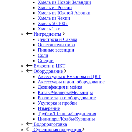
Хмель из Новой Зеландии
Хмель из России
Хмель из Южной Африки
Хмель из Чехии
Хмель 50-100 г
Хмель 1 кг
Ингредиенты
Декстроза и Сахара
Осветлители пива
Пивные эссенции
Соли
Специи
Емкости и ЦКТ
Оборудование
Аксессуары к Емкостям и ЦКТ
Аксессуары и доп. оборудование
Дезинфекция и мойка
Котлы/Чиллеры/Мельницы
Розлив: тара и оборудование
Укупорка и пробки
Измерение
Трубки/Шланги/Соединения
Цилиндры/Колбы/Кувшины
Водоподготовка
Сувенирная продукция