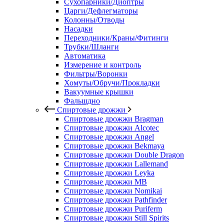
Сухопарники/Диоптры
Царги/Дефлегматоры
Колонны/Отводы
Насадки
Переходники/Краны/Фитинги
Трубки/Шланги
Автоматика
Измерение и контроль
Фильтры/Воронки
Хомуты/Обручи/Прокладки
Вакуумные крышки
Фальшдно
Спиртовые дрожжи
Спиртовые дрожжи Bragman
Спиртовые дрожжи Alcotec
Спиртовые дрожжи Angel
Спиртовые дрожжи Bekmaya
Спиртовые дрожжи Double Dragon
Спиртовые дрожжи Lallemand
Спиртовые дрожжи Leyka
Спиртовые дрожжи MB
Спиртовые дрожжи Nomikai
Спиртовые дрожжи Pathfinder
Спиртовые дрожжи Puriferm
Спиртовые дрожжи Still Spirits