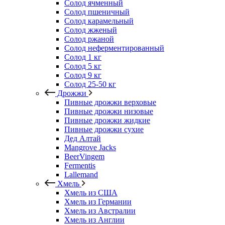
Солод ячменный
Солод пшеничный
Солод карамельный
Солод жженый
Солод ржаной
Солод неферментированный
Солод 1 кг
Солод 5 кг
Солод 9 кг
Солод 25-50 кг
Дрожжи
Пивные дрожжи верховые
Пивные дрожжи низовые
Пивные дрожжи жидкие
Пивные дрожжи сухие
Дед Алтай
Mangrove Jacks
BeerVingem
Fermentis
Lallemand
Хмель
Хмель из США
Хмель из Германии
Хмель из Австралии
Хмель из Англии