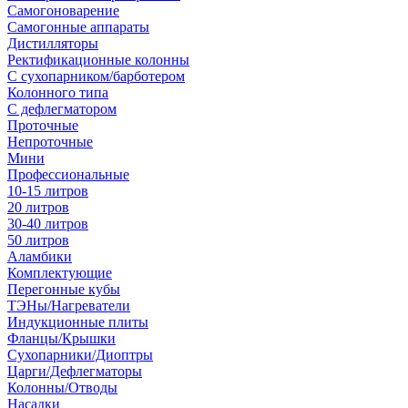
Самогоноварение
Самогонные аппараты
Дистилляторы
Ректификационные колонны
С сухопарником/барботером
Колонного типа
С дефлегматором
Проточные
Непроточные
Мини
Профессиональные
10-15 литров
20 литров
30-40 литров
50 литров
Аламбики
Комплектующие
Перегонные кубы
ТЭНы/Нагреватели
Индукционные плиты
Фланцы/Крышки
Сухопарники/Диоптры
Царги/Дефлегматоры
Колонны/Отводы
Насадки