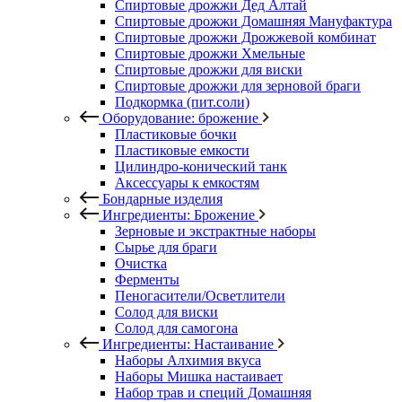
Спиртовые дрожжи Дед Алтай
Спиртовые дрожжи Домашняя Мануфактура
Спиртовые дрожжи Дрожжевой комбинат
Спиртовые дрожжи Хмельные
Спиртовые дрожжи для виски
Спиртовые дрожжи для зерновой браги
Подкормка (пит.соли)
Оборудование: брожение
Пластиковые бочки
Пластиковые емкости
Цилиндро-конический танк
Аксессуары к емкостям
Бондарные изделия
Ингредиенты: Брожение
Зерновые и экстрактные наборы
Сырье для браги
Очистка
Ферменты
Пеногасители/Осветлители
Солод для виски
Солод для самогона
Ингредиенты: Настаивание
Наборы Алхимия вкуса
Наборы Мишка настаивает
Набор трав и специй Домашняя