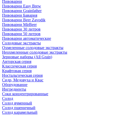
Пивоварни
Пивоварни Easy Brew
Пивоварни Grainfather
Пивоварни Бавария
Пивоварни Beer Zavodik
Пивоварни MirBeer
Пивоварни 30 литров
Пивоварни 50 литров
Пивоварни автоматические
Солодовые экстракты
Охмеленные солодовые экстракты
Неохмеленные солодовые экстракты
Зерновые наборы (All Grain)
Авторская серия
Классическая серия
Крафтовая серия
Ностальгическая серия
Сидр, Медовуха и Квас
Оборудование
Ингредиенты
Соки концентрированные
Солод
Солод ячменный
Солод пшеничный
Солод карамельный