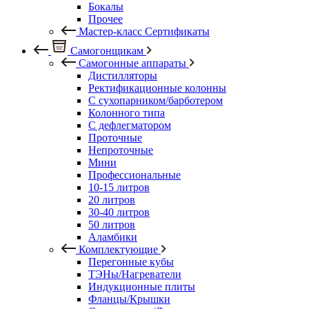
Бокалы
Прочее
Мастер-класс Сертификаты
Самогонщикам
Самогонные аппараты
Дистилляторы
Ректификационные колонны
С сухопарником/барботером
Колонного типа
С дефлегматором
Проточные
Непроточные
Мини
Профессиональные
10-15 литров
20 литров
30-40 литров
50 литров
Аламбики
Комплектующие
Перегонные кубы
ТЭНы/Нагреватели
Индукционные плиты
Фланцы/Крышки