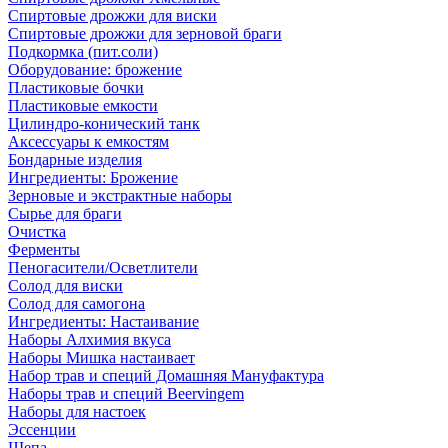
Спиртовые дрожжи для виски
Спиртовые дрожжи для зерновой браги
Подкормка (пит.соли)
Оборудование: брожение
Пластиковые бочки
Пластиковые емкости
Цилиндро-конический танк
Аксессуары к емкостям
Бондарные изделия
Ингредиенты: Брожение
Зерновые и экстрактные наборы
Сырье для браги
Очистка
Ферменты
Пеногасители/Осветлители
Солод для виски
Солод для самогона
Ингредиенты: Настаивание
Наборы Алхимия вкуса
Наборы Мишка настаивает
Набор трав и специй Домашняя Мануфактура
Наборы трав и специй Beervingem
Наборы для настоек
Эссенции
Щепа