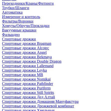
Переходники/Краны/Фитинги
Трубки/Шланги
Автоматика
Измерение и контроль
Фильтры/Воронки
Хомуты/Обручи/Прокладки
Вакуумные крышки
Фальшдно
Спиртовые дрожжи
Спиртовые дрожжи Bragman
Спиртовые дрожжи Alcotec
Спиртовые дрожжи Angel
Спиртовые дрожжи Bekmaya
Спиртовые дрожжи Double Dragon
Спиртовые дрожжи Lallemand
Спиртовые дрожжи Leyka
Спиртовые дрожжи MB
Спиртовые дрожжи Nomikai
Спиртовые дрожжи Pathfinder
Спиртовые дрожжи Puriferm
Спиртовые дрожжи Still Spirits
Спиртовые дрожжи Дед Алтай
Спиртовые дрожжи Домашняя Мануфактура
Спиртовые дрожжи Дрожжевой комбинат
Спиртовые дрожжи Хмельные