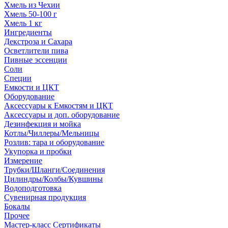
Хмель из Чехии
Хмель 50-100 г
Хмель 1 кг
Ингредиенты
Декстроза и Сахара
Осветлители пива
Пивные эссенции
Соли
Специи
Емкости и ЦКТ
Оборудование
Аксессуары к Емкостям и ЦКТ
Аксессуары и доп. оборудование
Дезинфекция и мойка
Котлы/Чиллеры/Мельницы
Розлив: тара и оборудование
Укупорка и пробки
Измерение
Трубки/Шланги/Соединения
Цилиндры/Колбы/Кувшины
Водоподготовка
Сувенирная продукция
Бокалы
Прочее
Мастер-класс Сертификаты