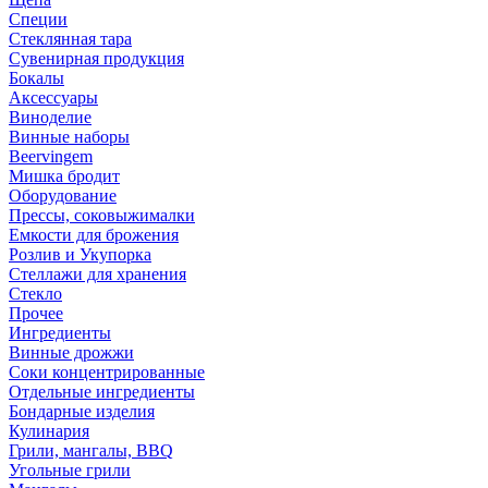
Специи
Стеклянная тара
Сувенирная продукция
Бокалы
Аксессуары
Виноделие
Винные наборы
Beervingem
Мишка бродит
Оборудование
Прессы, соковыжималки
Емкости для брожения
Розлив и Укупорка
Стеллажи для хранения
Стекло
Прочее
Ингредиенты
Винные дрожжи
Соки концентрированные
Отдельные ингредиенты
Бондарные изделия
Кулинария
Грили, мангалы, BBQ
Угольные грили