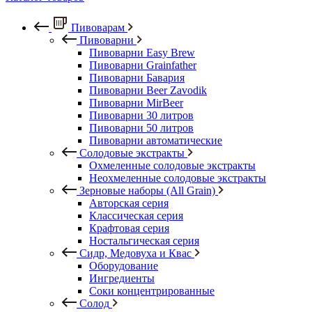
Пивоварам
Пивоварни
Пивоварни Easy Brew
Пивоварни Grainfather
Пивоварни Бавария
Пивоварни Beer Zavodik
Пивоварни MirBeer
Пивоварни 30 литров
Пивоварни 50 литров
Пивоварни автоматические
Солодовые экстракты
Охмеленные солодовые экстракты
Неохмеленные солодовые экстракты
Зерновые наборы (All Grain)
Авторская серия
Классическая серия
Крафтовая серия
Ностальгическая серия
Сидр, Медовуха и Квас
Оборудование
Ингредиенты
Соки концентрированные
Солод