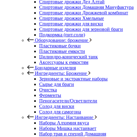
Спиртовые дрожжи Дед Алтай
Спиртовые дрожжи Домашняя Мануфактура
Спиртовые дрожжи Дрожжевой комбинат
Спиртовые дрожжи Хмельные
Спиртовые дрожжи для виски
Спиртовые дрожжи для зерновой браги
Подкормка (пит.соли)
Оборудование: брожение
Пластиковые бочки
Пластиковые емкости
Цилиндро-конический танк
Аксессуары к емкостям
Бондарные изделия
Ингредиенты: Брожение
Зерновые и экстрактные наборы
Сырье для браги
Очистка
Ферменты
Пеногасители/Осветлители
Солод для виски
Солод для самогона
Ингредиенты: Настаивание
Наборы Алхимия вкуса
Наборы Мишка настаивает
Набор трав и специй Домашняя