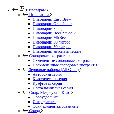
Пивоварам
Пивоварни
Пивоварни Easy Brew
Пивоварни Grainfather
Пивоварни Бавария
Пивоварни Beer Zavodik
Пивоварни MirBeer
Пивоварни 30 литров
Пивоварни 50 литров
Пивоварни автоматические
Солодовые экстракты
Охмеленные солодовые экстракты
Неохмеленные солодовые экстракты
Зерновые наборы (All Grain)
Авторская серия
Классическая серия
Крафтовая серия
Ностальгическая серия
Сидр, Медовуха и Квас
Оборудование
Ингредиенты
Соки концентрированные
Солод