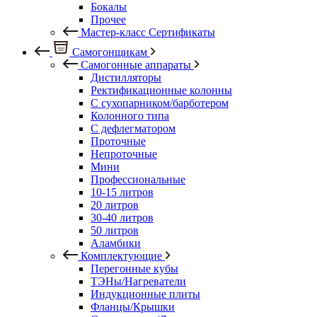
Бокалы
Прочее
Мастер-класс Сертификаты
Самогонщикам
Самогонные аппараты
Дистилляторы
Ректификационные колонны
С сухопарником/барботером
Колонного типа
С дефлегматором
Проточные
Непроточные
Мини
Профессиональные
10-15 литров
20 литров
30-40 литров
50 литров
Аламбики
Комплектующие
Перегонные кубы
ТЭНы/Нагреватели
Индукционные плиты
Фланцы/Крышки