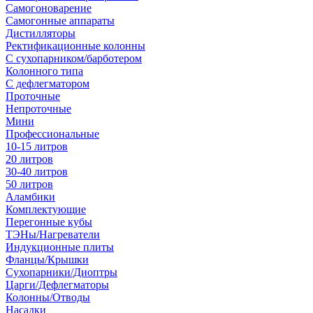
Самогоноварение
Самогонные аппараты
Дистилляторы
Ректификационные колонны
С сухопарником/барботером
Колонного типа
С дефлегматором
Проточные
Непроточные
Мини
Профессиональные
10-15 литров
20 литров
30-40 литров
50 литров
Аламбики
Комплектующие
Перегонные кубы
ТЭНы/Нагреватели
Индукционные плиты
Фланцы/Крышки
Сухопарники/Диоптры
Царги/Дефлегматоры
Колонны/Отводы
Насадки