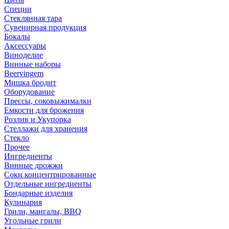
Специи
Стеклянная тара
Сувенирная продукция
Бокалы
Аксессуары
Виноделие
Винные наборы
Beervingem
Мишка бродит
Оборудование
Прессы, соковыжималки
Емкости для брожения
Розлив и Укупорка
Стеллажи для хранения
Стекло
Прочее
Ингредиенты
Винные дрожжи
Соки концентрированные
Отдельные ингредиенты
Бондарные изделия
Кулинария
Грили, мангалы, BBQ
Угольные грили