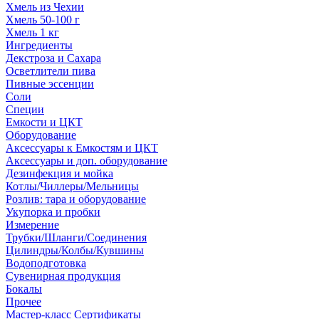
Хмель из Чехии
Хмель 50-100 г
Хмель 1 кг
Ингредиенты
Декстроза и Сахара
Осветлители пива
Пивные эссенции
Соли
Специи
Емкости и ЦКТ
Оборудование
Аксессуары к Емкостям и ЦКТ
Аксессуары и доп. оборудование
Дезинфекция и мойка
Котлы/Чиллеры/Мельницы
Розлив: тара и оборудование
Укупорка и пробки
Измерение
Трубки/Шланги/Соединения
Цилиндры/Колбы/Кувшины
Водоподготовка
Сувенирная продукция
Бокалы
Прочее
Мастер-класс Сертификаты