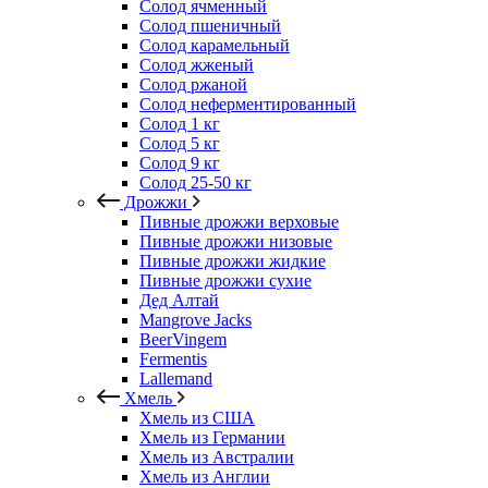
Солод ячменный
Солод пшеничный
Солод карамельный
Солод жженый
Солод ржаной
Солод неферментированный
Солод 1 кг
Солод 5 кг
Солод 9 кг
Солод 25-50 кг
Дрожжи
Пивные дрожжи верховые
Пивные дрожжи низовые
Пивные дрожжи жидкие
Пивные дрожжи сухие
Дед Алтай
Mangrove Jacks
BeerVingem
Fermentis
Lallemand
Хмель
Хмель из США
Хмель из Германии
Хмель из Австралии
Хмель из Англии