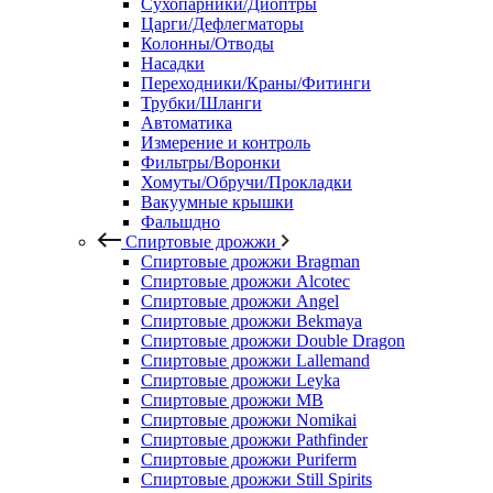
Сухопарники/Диоптры
Царги/Дефлегматоры
Колонны/Отводы
Насадки
Переходники/Краны/Фитинги
Трубки/Шланги
Автоматика
Измерение и контроль
Фильтры/Воронки
Хомуты/Обручи/Прокладки
Вакуумные крышки
Фальшдно
Спиртовые дрожжи
Спиртовые дрожжи Bragman
Спиртовые дрожжи Alcotec
Спиртовые дрожжи Angel
Спиртовые дрожжи Bekmaya
Спиртовые дрожжи Double Dragon
Спиртовые дрожжи Lallemand
Спиртовые дрожжи Leyka
Спиртовые дрожжи MB
Спиртовые дрожжи Nomikai
Спиртовые дрожжи Pathfinder
Спиртовые дрожжи Puriferm
Спиртовые дрожжи Still Spirits