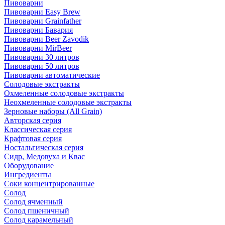
Пивоварни
Пивоварни Easy Brew
Пивоварни Grainfather
Пивоварни Бавария
Пивоварни Beer Zavodik
Пивоварни MirBeer
Пивоварни 30 литров
Пивоварни 50 литров
Пивоварни автоматические
Солодовые экстракты
Охмеленные солодовые экстракты
Неохмеленные солодовые экстракты
Зерновые наборы (All Grain)
Авторская серия
Классическая серия
Крафтовая серия
Ностальгическая серия
Сидр, Медовуха и Квас
Оборудование
Ингредиенты
Соки концентрированные
Солод
Солод ячменный
Солод пшеничный
Солод карамельный