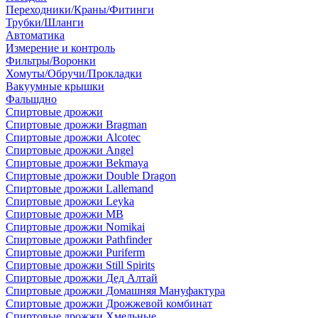
Переходники/Краны/Фитинги
Трубки/Шланги
Автоматика
Измерение и контроль
Фильтры/Воронки
Хомуты/Обручи/Прокладки
Вакуумные крышки
Фальшдно
Спиртовые дрожжи
Спиртовые дрожжи Bragman
Спиртовые дрожжи Alcotec
Спиртовые дрожжи Angel
Спиртовые дрожжи Bekmaya
Спиртовые дрожжи Double Dragon
Спиртовые дрожжи Lallemand
Спиртовые дрожжи Leyka
Спиртовые дрожжи MB
Спиртовые дрожжи Nomikai
Спиртовые дрожжи Pathfinder
Спиртовые дрожжи Puriferm
Спиртовые дрожжи Still Spirits
Спиртовые дрожжи Дед Алтай
Спиртовые дрожжи Домашняя Мануфактура
Спиртовые дрожжи Дрожжевой комбинат
Спиртовые дрожжи Хмельные