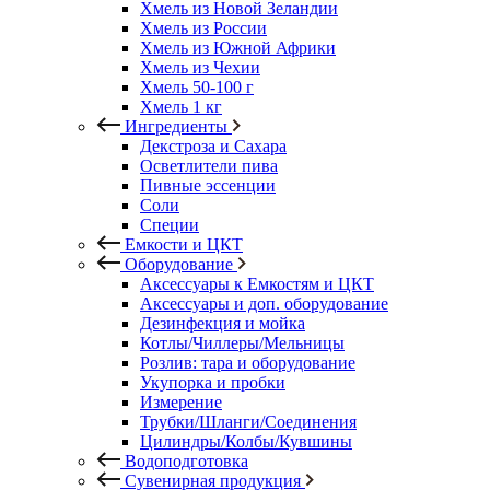
Хмель из Новой Зеландии
Хмель из России
Хмель из Южной Африки
Хмель из Чехии
Хмель 50-100 г
Хмель 1 кг
Ингредиенты
Декстроза и Сахара
Осветлители пива
Пивные эссенции
Соли
Специи
Емкости и ЦКТ
Оборудование
Аксессуары к Емкостям и ЦКТ
Аксессуары и доп. оборудование
Дезинфекция и мойка
Котлы/Чиллеры/Мельницы
Розлив: тара и оборудование
Укупорка и пробки
Измерение
Трубки/Шланги/Соединения
Цилиндры/Колбы/Кувшины
Водоподготовка
Сувенирная продукция