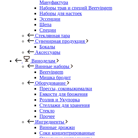
Мануфактура
Наборы трав и специй Beervingem
Наборы для настоек
Эссенции
Щепа
Специи
Стеклянная тара
Сувенирная продукция
Бокалы
Аксессуары
Виноделам
Винные наборы
Beervingem
Мишка бродит
Оборудование
Прессы, соковыжималки
Емкости для брожения
Розлив и Укупорка
Стеллажи для хранения
Стекло
Прочее
Ингредиенты
Винные дрожжи
Соки концентрированные