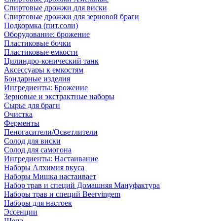
Спиртовые дрожжи для виски
Спиртовые дрожжи для зерновой браги
Подкормка (пит.соли)
Оборудование: брожение
Пластиковые бочки
Пластиковые емкости
Цилиндро-конический танк
Аксессуары к емкостям
Бондарные изделия
Ингредиенты: Брожение
Зерновые и экстрактные наборы
Сырье для браги
Очистка
Ферменты
Пеногасители/Осветлители
Солод для виски
Солод для самогона
Ингредиенты: Настаивание
Наборы Алхимия вкуса
Наборы Мишка настаивает
Набор трав и специй Домашняя Мануфактура
Наборы трав и специй Beervingem
Наборы для настоек
Эссенции
Щепа