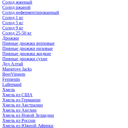
Солод жженый
Солод ржаной
Солод неферментированный
Солод 1 кг
Солод 5 кг
Солод 9 кг
Солод 25-50 кг
Дрожжи
Пивные дрожжи верховые
Пивные дрожжи низовые
Пивные дрожжи жидкие
Пивные дрожжи сухие
Дед Алтай
Mangrove Jacks
BeerVingem
Fermentis
Lallemand
Хмель
Хмель из США
Хмель из Германии
Хмель из Австралии
Хмель из Англии
Хмель из Новой Зеландии
Хмель из России
Хмель из Южной Африки