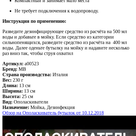
Компактный и занимает мало места
Не требует подключения к водопроводу.
Инструкция по применению:
Разведите дезинфицирующее средство из расчёта на 500 мл
воды и добавьте в мойку. Если средство из категории
сильнопенящихся, разведите средство из расчёта на 400 мл
воды. Далее оденьте бутылку на мойку и надавите несколько
раз вниз так, чтобы струя охватил
Артикул:
a00523
Бренд:
MB
Страна производства:
Италия
Вес:
230 г
Длина:
13 см
Ширина:
13 см
Высота:
25 см
Вид:
Ополаскиватели
Назначение:
Мойка, Дезинфекция
Обзор на Ополаскиватель бутылок от 10.12.2018