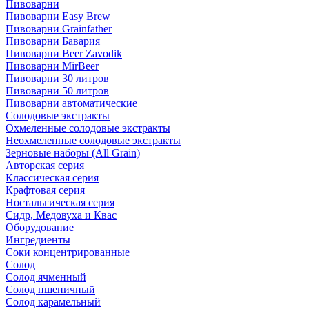
Пивоварни
Пивоварни Easy Brew
Пивоварни Grainfather
Пивоварни Бавария
Пивоварни Beer Zavodik
Пивоварни MirBeer
Пивоварни 30 литров
Пивоварни 50 литров
Пивоварни автоматические
Солодовые экстракты
Охмеленные солодовые экстракты
Неохмеленные солодовые экстракты
Зерновые наборы (All Grain)
Авторская серия
Классическая серия
Крафтовая серия
Ностальгическая серия
Сидр, Медовуха и Квас
Оборудование
Ингредиенты
Соки концентрированные
Солод
Солод ячменный
Солод пшеничный
Солод карамельный