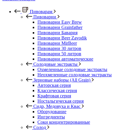
Пивоварам
Пивоварни
Пивоварни Easy Brew
Пивоварни Grainfather
Пивоварни Бавария
Пивоварни Beer Zavodik
Пивоварни MirBeer
Пивоварни 30 литров
Пивоварни 50 литров
Пивоварни автоматические
Солодовые экстракты
Охмеленные солодовые экстракты
Неохмеленные солодовые экстракты
Зерновые наборы (All Grain)
Авторская серия
Классическая серия
Крафтовая серия
Ностальгическая серия
Сидр, Медовуха и Квас
Оборудование
Ингредиенты
Соки концентрированные
Солод