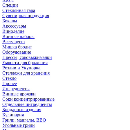
Специи
Стеклянная тара
Сувенирная продукция
Бокалы
Аксессуары
Виноделие
Винные наборы
Beervingem
Мишка бродит
Оборудование
Прессы, соковыжималки
Емкости для брожения
Розлив и Укупорка
Стеллажи для хранения
Стекло
Прочее
Ингредиенты
Винные дрожжи
Соки концентрированные
Отдельные ингредиенты
Бондарные изделия
Кулинария
Грили, мангалы, BBQ
Угольные грили