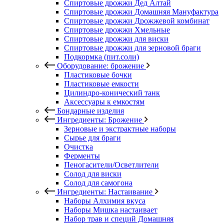
Спиртовые дрожжи Дед Алтай
Спиртовые дрожжи Домашняя Мануфактура
Спиртовые дрожжи Дрожжевой комбинат
Спиртовые дрожжи Хмельные
Спиртовые дрожжи для виски
Спиртовые дрожжи для зерновой браги
Подкормка (пит.соли)
Оборудование: брожение
Пластиковые бочки
Пластиковые емкости
Цилиндро-конический танк
Аксессуары к емкостям
Бондарные изделия
Ингредиенты: Брожение
Зерновые и экстрактные наборы
Сырье для браги
Очистка
Ферменты
Пеногасители/Осветлители
Солод для виски
Солод для самогона
Ингредиенты: Настаивание
Наборы Алхимия вкуса
Наборы Мишка настаивает
Набор трав и специй Домашняя