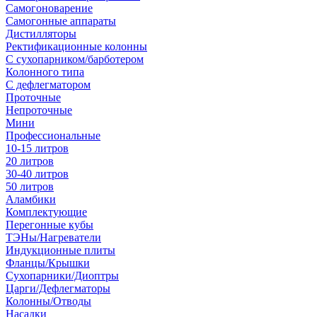
Самогоноварение
Самогонные аппараты
Дистилляторы
Ректификационные колонны
С сухопарником/барботером
Колонного типа
С дефлегматором
Проточные
Непроточные
Мини
Профессиональные
10-15 литров
20 литров
30-40 литров
50 литров
Аламбики
Комплектующие
Перегонные кубы
ТЭНы/Нагреватели
Индукционные плиты
Фланцы/Крышки
Сухопарники/Диоптры
Царги/Дефлегматоры
Колонны/Отводы
Насадки