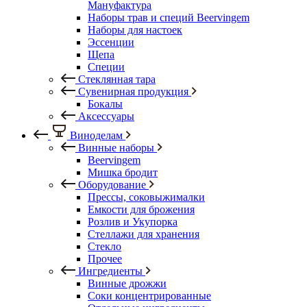
Мануфактура
Наборы трав и специй Beervingem
Наборы для настоек
Эссенции
Щепа
Специи
Стеклянная тара
Сувенирная продукция
Бокалы
Аксессуары
Виноделам
Винные наборы
Beervingem
Мишка бродит
Оборудование
Прессы, соковыжималки
Емкости для брожения
Розлив и Укупорка
Стеллажи для хранения
Стекло
Прочее
Ингредиенты
Винные дрожжи
Соки концентрированные