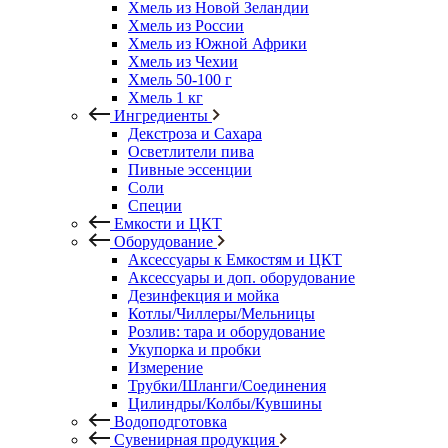
Хмель из Новой Зеландии
Хмель из России
Хмель из Южной Африки
Хмель из Чехии
Хмель 50-100 г
Хмель 1 кг
Ингредиенты
Декстроза и Сахара
Осветлители пива
Пивные эссенции
Соли
Специи
Емкости и ЦКТ
Оборудование
Аксессуары к Емкостям и ЦКТ
Аксессуары и доп. оборудование
Дезинфекция и мойка
Котлы/Чиллеры/Мельницы
Розлив: тара и оборудование
Укупорка и пробки
Измерение
Трубки/Шланги/Соединения
Цилиндры/Колбы/Кувшины
Водоподготовка
Сувенирная продукция