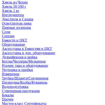
Хмель из Чехии
Хмель 50-100 г
Хмель 1 кг
Ингредиенты
Декстроза и Сахара
Осветлители пива
Пивные эссенции
Соли
Специи
Емкости и ЦКТ
Оборудование
Аксессуары к Емкостям и ЦКТ
Аксессуары и доп. оборудование
Дезинфекция и мойка
Котлы/Чиллеры/Мельницы
Розлив: тара и оборудование
Укупорка и пробки
Измерение
Трубки/Шланги/Соединения
Цилиндры/Колбы/Кувшины
Водоподготовка
Сувенирная продукция
Бокалы
Прочее
Мастер-класс Сертификаты