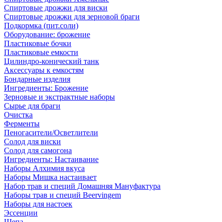
Спиртовые дрожжи для виски
Спиртовые дрожжи для зерновой браги
Подкормка (пит.соли)
Оборудование: брожение
Пластиковые бочки
Пластиковые емкости
Цилиндро-конический танк
Аксессуары к емкостям
Бондарные изделия
Ингредиенты: Брожение
Зерновые и экстрактные наборы
Сырье для браги
Очистка
Ферменты
Пеногасители/Осветлители
Солод для виски
Солод для самогона
Ингредиенты: Настаивание
Наборы Алхимия вкуса
Наборы Мишка настаивает
Набор трав и специй Домашняя Мануфактура
Наборы трав и специй Beervingem
Наборы для настоек
Эссенции
Щепа