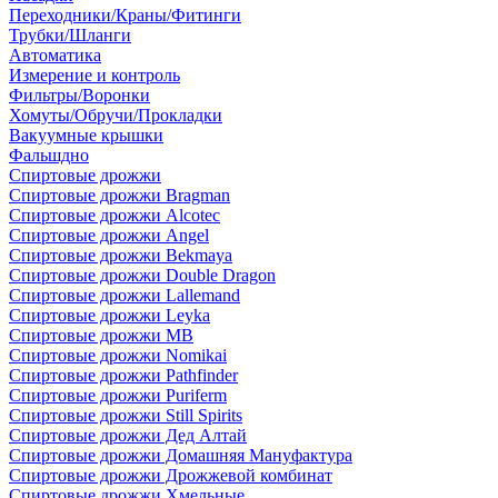
Переходники/Краны/Фитинги
Трубки/Шланги
Автоматика
Измерение и контроль
Фильтры/Воронки
Хомуты/Обручи/Прокладки
Вакуумные крышки
Фальшдно
Спиртовые дрожжи
Спиртовые дрожжи Bragman
Спиртовые дрожжи Alcotec
Спиртовые дрожжи Angel
Спиртовые дрожжи Bekmaya
Спиртовые дрожжи Double Dragon
Спиртовые дрожжи Lallemand
Спиртовые дрожжи Leyka
Спиртовые дрожжи MB
Спиртовые дрожжи Nomikai
Спиртовые дрожжи Pathfinder
Спиртовые дрожжи Puriferm
Спиртовые дрожжи Still Spirits
Спиртовые дрожжи Дед Алтай
Спиртовые дрожжи Домашняя Мануфактура
Спиртовые дрожжи Дрожжевой комбинат
Спиртовые дрожжи Хмельные