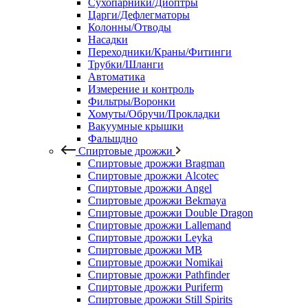
Сухопарники/Диоптры
Царги/Дефлегматоры
Колонны/Отводы
Насадки
Переходники/Краны/Фитинги
Трубки/Шланги
Автоматика
Измерение и контроль
Фильтры/Воронки
Хомуты/Обручи/Прокладки
Вакуумные крышки
Фальшдно
Спиртовые дрожжи
Спиртовые дрожжи Bragman
Спиртовые дрожжи Alcotec
Спиртовые дрожжи Angel
Спиртовые дрожжи Bekmaya
Спиртовые дрожжи Double Dragon
Спиртовые дрожжи Lallemand
Спиртовые дрожжи Leyka
Спиртовые дрожжи MB
Спиртовые дрожжи Nomikai
Спиртовые дрожжи Pathfinder
Спиртовые дрожжи Puriferm
Спиртовые дрожжи Still Spirits