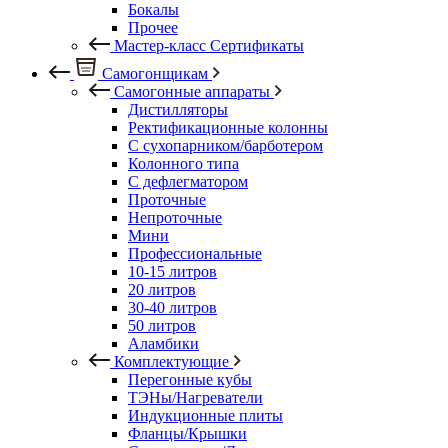
Бокалы
Прочее
Мастер-класс Сертификаты
Самогонщикам
Самогонные аппараты
Дистилляторы
Ректификационные колонны
С сухопарником/барботером
Колонного типа
С дефлегматором
Проточные
Непроточные
Мини
Профессиональные
10-15 литров
20 литров
30-40 литров
50 литров
Аламбики
Комплектующие
Перегонные кубы
ТЭНы/Нагреватели
Индукционные плиты
Фланцы/Крышки