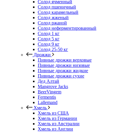
Солод ячменный
Солод пшеничный
Солод карамельный
Солод жженый
Солод ржаной
Солод неферментированный
Солод 1 кг
Солод 5 кг
Солод 9 кг
Солод 25-50 кг
Дрожжи
Пивные дрожжи верховые
Пивные дрожжи низовые
Пивные дрожжи жидкие
Пивные дрожжи сухие
Дед Алтай
Mangrove Jacks
BeerVingem
Fermentis
Lallemand
Хмель
Хмель из США
Хмель из Германии
Хмель из Австралии
Хмель из Англии