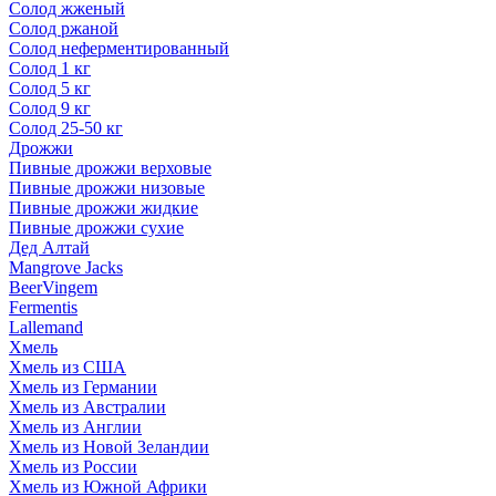
Солод жженый
Солод ржаной
Солод неферментированный
Солод 1 кг
Солод 5 кг
Солод 9 кг
Солод 25-50 кг
Дрожжи
Пивные дрожжи верховые
Пивные дрожжи низовые
Пивные дрожжи жидкие
Пивные дрожжи сухие
Дед Алтай
Mangrove Jacks
BeerVingem
Fermentis
Lallemand
Хмель
Хмель из США
Хмель из Германии
Хмель из Австралии
Хмель из Англии
Хмель из Новой Зеландии
Хмель из России
Хмель из Южной Африки