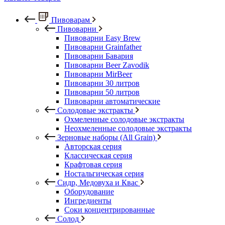
Пивоварам
Пивоварни
Пивоварни Easy Brew
Пивоварни Grainfather
Пивоварни Бавария
Пивоварни Beer Zavodik
Пивоварни MirBeer
Пивоварни 30 литров
Пивоварни 50 литров
Пивоварни автоматические
Солодовые экстракты
Охмеленные солодовые экстракты
Неохмеленные солодовые экстракты
Зерновые наборы (All Grain)
Авторская серия
Классическая серия
Крафтовая серия
Ностальгическая серия
Сидр, Медовуха и Квас
Оборудование
Ингредиенты
Соки концентрированные
Солод