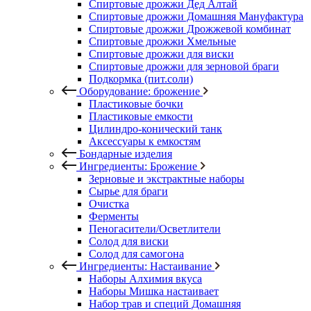
Спиртовые дрожжи Дед Алтай
Спиртовые дрожжи Домашняя Мануфактура
Спиртовые дрожжи Дрожжевой комбинат
Спиртовые дрожжи Хмельные
Спиртовые дрожжи для виски
Спиртовые дрожжи для зерновой браги
Подкормка (пит.соли)
Оборудование: брожение
Пластиковые бочки
Пластиковые емкости
Цилиндро-конический танк
Аксессуары к емкостям
Бондарные изделия
Ингредиенты: Брожение
Зерновые и экстрактные наборы
Сырье для браги
Очистка
Ферменты
Пеногасители/Осветлители
Солод для виски
Солод для самогона
Ингредиенты: Настаивание
Наборы Алхимия вкуса
Наборы Мишка настаивает
Набор трав и специй Домашняя