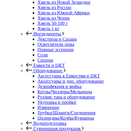
Хмель из Новой Зеландии
Хмель из России
Хмель из Южной Африки
Хмель из Чехии
Хмель 50-100 г
Хмель 1 кг
Ингредиенты
Декстроза и Сахара
Осветлители пива
Пивные эссенции
Соли
Специи
Емкости и ЦКТ
Оборудование
Аксессуары к Емкостям и ЦКТ
Аксессуары и доп. оборудование
Дезинфекция и мойка
Котлы/Чиллеры/Мельницы
Розлив: тара и оборудование
Укупорка и пробки
Измерение
Трубки/Шланги/Соединения
Цилиндры/Колбы/Кувшины
Водоподготовка
Сувенирная продукция