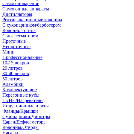
Самогоноварение
Самогонные аппараты
Дистилляторы
Ректификационные колонны
С сухопарником/барботером
Колонного типа
С дефлегматором
Проточные
Непроточные
Мини
Профессиональные
10-15 литров
20 литров
30-40 литров
50 литров
Аламбики
Комплектующие
Перегонные кубы
ТЭНы/Нагреватели
Индукционные плиты
Фланцы/Крышки
Сухопарники/Диоптры
Царги/Дефлегматоры
Колонны/Отводы
Насадки