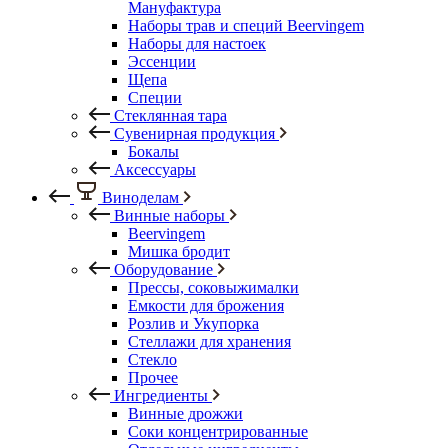
Мануфактура
Наборы трав и специй Beervingem
Наборы для настоек
Эссенции
Щепа
Специи
Стеклянная тара
Сувенирная продукция
Бокалы
Аксессуары
Виноделам
Винные наборы
Beervingem
Мишка бродит
Оборудование
Прессы, соковыжималки
Емкости для брожения
Розлив и Укупорка
Стеллажи для хранения
Стекло
Прочее
Ингредиенты
Винные дрожжи
Соки концентрированные