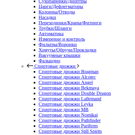
Сухопарники/Диоптры
Царги/Дефлегматоры
Колонны/Отводы
Насадки
Переходники/Краны/Фитинги
Трубки/Шланги
Автоматика
Измерение и контроль
Фильтры/Воронки
Хомуты/Обручи/Прокладки
Вакуумные крышки
Фальшдно
Спиртовые дрожжи
Спиртовые дрожжи Bragman
Спиртовые дрожжи Alcotec
Спиртовые дрожжи Angel
Спиртовые дрожжи Bekmaya
Спиртовые дрожжи Double Dragon
Спиртовые дрожжи Lallemand
Спиртовые дрожжи Leyka
Спиртовые дрожжи MB
Спиртовые дрожжи Nomikai
Спиртовые дрожжи Pathfinder
Спиртовые дрожжи Puriferm
Спиртовые дрожжи Still Spirits