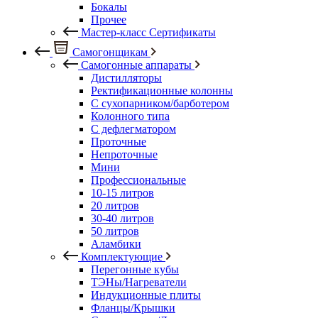
Бокалы
Прочее
Мастер-класс Сертификаты
Самогонщикам
Самогонные аппараты
Дистилляторы
Ректификационные колонны
С сухопарником/барботером
Колонного типа
С дефлегматором
Проточные
Непроточные
Мини
Профессиональные
10-15 литров
20 литров
30-40 литров
50 литров
Аламбики
Комплектующие
Перегонные кубы
ТЭНы/Нагреватели
Индукционные плиты
Фланцы/Крышки