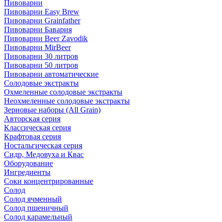
Пивоварни
Пивоварни Easy Brew
Пивоварни Grainfather
Пивоварни Бавария
Пивоварни Beer Zavodik
Пивоварни MirBeer
Пивоварни 30 литров
Пивоварни 50 литров
Пивоварни автоматические
Солодовые экстракты
Охмеленные солодовые экстракты
Неохмеленные солодовые экстракты
Зерновые наборы (All Grain)
Авторская серия
Классическая серия
Крафтовая серия
Ностальгическая серия
Сидр, Медовуха и Квас
Оборудование
Ингредиенты
Соки концентрированные
Солод
Солод ячменный
Солод пшеничный
Солод карамельный