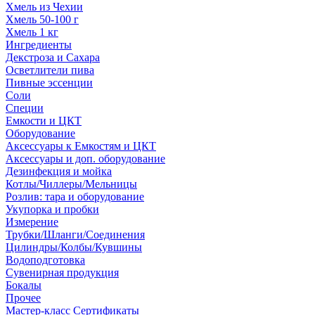
Хмель из Чехии
Хмель 50-100 г
Хмель 1 кг
Ингредиенты
Декстроза и Сахара
Осветлители пива
Пивные эссенции
Соли
Специи
Емкости и ЦКТ
Оборудование
Аксессуары к Емкостям и ЦКТ
Аксессуары и доп. оборудование
Дезинфекция и мойка
Котлы/Чиллеры/Мельницы
Розлив: тара и оборудование
Укупорка и пробки
Измерение
Трубки/Шланги/Соединения
Цилиндры/Колбы/Кувшины
Водоподготовка
Сувенирная продукция
Бокалы
Прочее
Мастер-класс Сертификаты