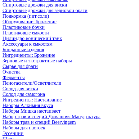
Спиртовые дрожжи для виски
Спиртовые дрожжи для зерновой браги
Подкормка (пит.соли)
Оборудование: брожение
Пластиковые бочки
Пластиковые емкости
Цилиндро-конический танк
Аксессуары к емкостям
Бондарные изделия
Ингредиенты: Брожение
Зерновые и экстрактные наборы
Сырье для браги
Очистка
Ферменты
Пеногасители/Осветлители
Солод для виски
Солод для самогона
Ингредиенты: Настаивание
Наборы Алхимия вкуса
Наборы Мишка настаивает
Набор трав и специй Домашняя Мануфактура
Наборы трав и специй Beervingem
Наборы для настоек
Эссенции
Щепа