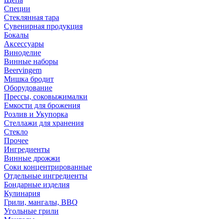
Специи
Стеклянная тара
Сувенирная продукция
Бокалы
Аксессуары
Виноделие
Винные наборы
Beervingem
Мишка бродит
Оборудование
Прессы, соковыжималки
Емкости для брожения
Розлив и Укупорка
Стеллажи для хранения
Стекло
Прочее
Ингредиенты
Винные дрожжи
Соки концентрированные
Отдельные ингредиенты
Бондарные изделия
Кулинария
Грили, мангалы, BBQ
Угольные грили