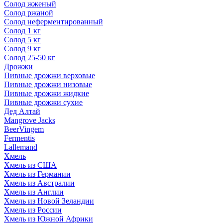
Солод жженый
Солод ржаной
Солод неферментированный
Солод 1 кг
Солод 5 кг
Солод 9 кг
Солод 25-50 кг
Дрожжи
Пивные дрожжи верховые
Пивные дрожжи низовые
Пивные дрожжи жидкие
Пивные дрожжи сухие
Дед Алтай
Mangrove Jacks
BeerVingem
Fermentis
Lallemand
Хмель
Хмель из США
Хмель из Германии
Хмель из Австралии
Хмель из Англии
Хмель из Новой Зеландии
Хмель из России
Хмель из Южной Африки