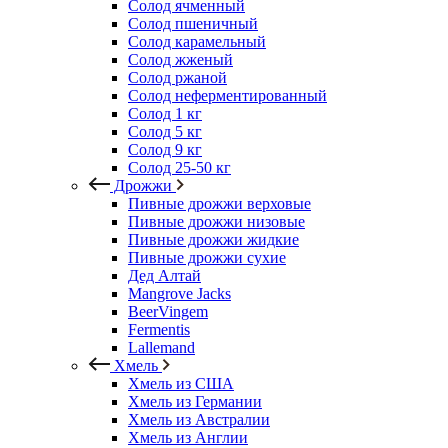
Солод ячменный
Солод пшеничный
Солод карамельный
Солод жженый
Солод ржаной
Солод неферментированный
Солод 1 кг
Солод 5 кг
Солод 9 кг
Солод 25-50 кг
Дрожжи
Пивные дрожжи верховые
Пивные дрожжи низовые
Пивные дрожжи жидкие
Пивные дрожжи сухие
Дед Алтай
Mangrove Jacks
BeerVingem
Fermentis
Lallemand
Хмель
Хмель из США
Хмель из Германии
Хмель из Австралии
Хмель из Англии