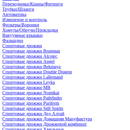
Переходники/Краны/Фитинги
Трубки/Шланги
Автоматика
Измерение и контроль
Фильтры/Воронки
Хомуты/Обручи/Прокладки
Вакуумные крышки
Фальшдно
Спиртовые дрожжи
Спиртовые дрожжи Bragman
Спиртовые дрожжи Alcotec
Спиртовые дрожжи Angel
Спиртовые дрожжи Bekmaya
Спиртовые дрожжи Double Dragon
Спиртовые дрожжи Lallemand
Спиртовые дрожжи Leyka
Спиртовые дрожжи MB
Спиртовые дрожжи Nomikai
Спиртовые дрожжи Pathfinder
Спиртовые дрожжи Puriferm
Спиртовые дрожжи Still Spirits
Спиртовые дрожжи Дед Алтай
Спиртовые дрожжи Домашняя Мануфактура
Спиртовые дрожжи Дрожжевой комбинат
Спиртовые дрожжи Хмельные