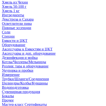
Хмель из Чехии
Хмель 50-100 г
Хмель 1 кг
Ингредиенты
Декстроза и Сахара
Осветлители пива
Пивные эссенции
Соли
Специи
Емкости и ЦКТ
Оборудование
Аксессуары к Емкостям и ЦКТ
Аксессуары и доп. оборудование
Дезинфекция и мойка
Котлы/Чиллеры/Мельницы
Розлив: тара и оборудование
Укупорка и пробки
Измерение
Трубки/Шланги/Соединения
Цилиндры/Колбы/Кувшины
Водоподготовка
Сувенирная продукция
Бокалы
Прочее
Мастер-класс Сертификаты