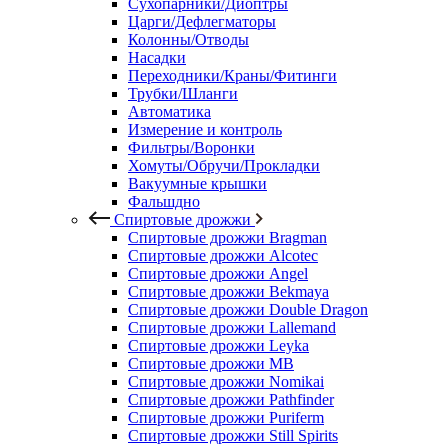
Сухопарники/Диоптры
Царги/Дефлегматоры
Колонны/Отводы
Насадки
Переходники/Краны/Фитинги
Трубки/Шланги
Автоматика
Измерение и контроль
Фильтры/Воронки
Хомуты/Обручи/Прокладки
Вакуумные крышки
Фальшдно
Спиртовые дрожжи
Спиртовые дрожжи Bragman
Спиртовые дрожжи Alcotec
Спиртовые дрожжи Angel
Спиртовые дрожжи Bekmaya
Спиртовые дрожжи Double Dragon
Спиртовые дрожжи Lallemand
Спиртовые дрожжи Leyka
Спиртовые дрожжи MB
Спиртовые дрожжи Nomikai
Спиртовые дрожжи Pathfinder
Спиртовые дрожжи Puriferm
Спиртовые дрожжи Still Spirits