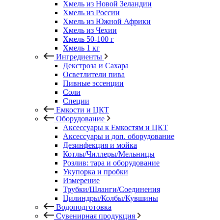
Хмель из Новой Зеландии
Хмель из России
Хмель из Южной Африки
Хмель из Чехии
Хмель 50-100 г
Хмель 1 кг
Ингредиенты
Декстроза и Сахара
Осветлители пива
Пивные эссенции
Соли
Специи
Емкости и ЦКТ
Оборудование
Аксессуары к Емкостям и ЦКТ
Аксессуары и доп. оборудование
Дезинфекция и мойка
Котлы/Чиллеры/Мельницы
Розлив: тара и оборудование
Укупорка и пробки
Измерение
Трубки/Шланги/Соединения
Цилиндры/Колбы/Кувшины
Водоподготовка
Сувенирная продукция