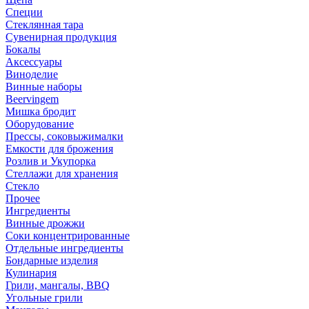
Специи
Стеклянная тара
Сувенирная продукция
Бокалы
Аксессуары
Виноделие
Винные наборы
Beervingem
Мишка бродит
Оборудование
Прессы, соковыжималки
Емкости для брожения
Розлив и Укупорка
Стеллажи для хранения
Стекло
Прочее
Ингредиенты
Винные дрожжи
Соки концентрированные
Отдельные ингредиенты
Бондарные изделия
Кулинария
Грили, мангалы, BBQ
Угольные грили