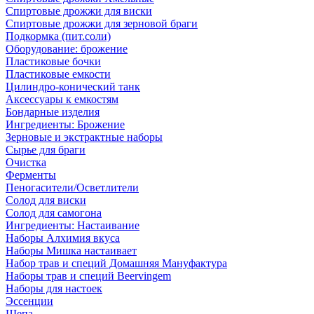
Спиртовые дрожжи для виски
Спиртовые дрожжи для зерновой браги
Подкормка (пит.соли)
Оборудование: брожение
Пластиковые бочки
Пластиковые емкости
Цилиндро-конический танк
Аксессуары к емкостям
Бондарные изделия
Ингредиенты: Брожение
Зерновые и экстрактные наборы
Сырье для браги
Очистка
Ферменты
Пеногасители/Осветлители
Солод для виски
Солод для самогона
Ингредиенты: Настаивание
Наборы Алхимия вкуса
Наборы Мишка настаивает
Набор трав и специй Домашняя Мануфактура
Наборы трав и специй Beervingem
Наборы для настоек
Эссенции
Щепа