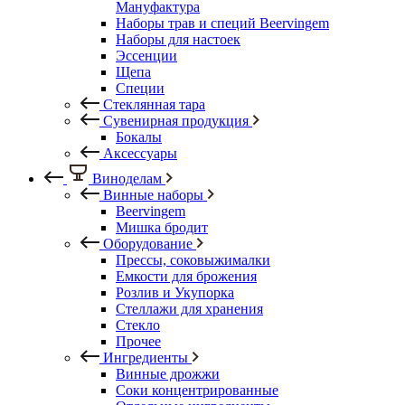
Мануфактура
Наборы трав и специй Beervingem
Наборы для настоек
Эссенции
Щепа
Специи
Стеклянная тара
Сувенирная продукция
Бокалы
Аксессуары
Виноделам
Винные наборы
Beervingem
Мишка бродит
Оборудование
Прессы, соковыжималки
Емкости для брожения
Розлив и Укупорка
Стеллажи для хранения
Стекло
Прочее
Ингредиенты
Винные дрожжи
Соки концентрированные