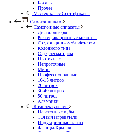
Бокалы
Прочее
Мастер-класс Сертификаты
Самогонщикам
Самогонные аппараты
Дистилляторы
Ректификационные колонны
С сухопарником/барботером
Колонного типа
С дефлегматором
Проточные
Непроточные
Мини
Профессиональные
10-15 литров
20 литров
30-40 литров
50 литров
Аламбики
Комплектующие
Перегонные кубы
ТЭНы/Нагреватели
Индукционные плиты
Фланцы/Крышки