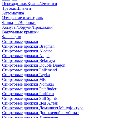
Переходники/Краны/Фитинги
Трубки/Шланги
Автоматика
Измерение и контроль
Фильтры/Воронки
Хомуты/Обручи/Прокладки
Вакуумные крышки
Фальшдно
Спиртовые дрожжи
Спиртовые дрожжи Bragman
Спиртовые дрожжи Alcotec
Спиртовые дрожжи Angel
Спиртовые дрожжи Bekmaya
Спиртовые дрожжи Double Dragon
Спиртовые дрожжи Lallemand
Спиртовые дрожжи Leyka
Спиртовые дрожжи MB
Спиртовые дрожжи Nomikai
Спиртовые дрожжи Pathfinder
Спиртовые дрожжи Puriferm
Спиртовые дрожжи Still Spirits
Спиртовые дрожжи Дед Алтай
Спиртовые дрожжи Домашняя Мануфактура
Спиртовые дрожжи Дрожжевой комбинат
Спиртовые дрожжи Хмельные