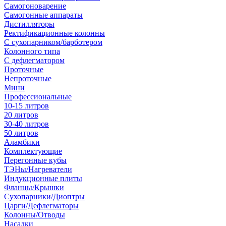
Самогоноварение
Самогонные аппараты
Дистилляторы
Ректификационные колонны
С сухопарником/барботером
Колонного типа
С дефлегматором
Проточные
Непроточные
Мини
Профессиональные
10-15 литров
20 литров
30-40 литров
50 литров
Аламбики
Комплектующие
Перегонные кубы
ТЭНы/Нагреватели
Индукционные плиты
Фланцы/Крышки
Сухопарники/Диоптры
Царги/Дефлегматоры
Колонны/Отводы
Насадки