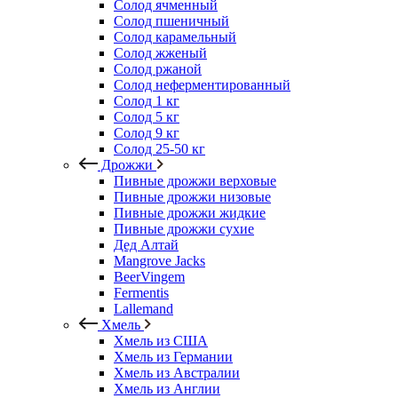
Солод ячменный
Солод пшеничный
Солод карамельный
Солод жженый
Солод ржаной
Солод неферментированный
Солод 1 кг
Солод 5 кг
Солод 9 кг
Солод 25-50 кг
Дрожжи
Пивные дрожжи верховые
Пивные дрожжи низовые
Пивные дрожжи жидкие
Пивные дрожжи сухие
Дед Алтай
Mangrove Jacks
BeerVingem
Fermentis
Lallemand
Хмель
Хмель из США
Хмель из Германии
Хмель из Австралии
Хмель из Англии