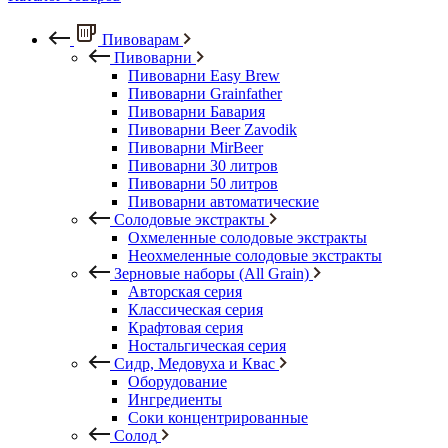
Пивоварам
Пивоварни
Пивоварни Easy Brew
Пивоварни Grainfather
Пивоварни Бавария
Пивоварни Beer Zavodik
Пивоварни MirBeer
Пивоварни 30 литров
Пивоварни 50 литров
Пивоварни автоматические
Солодовые экстракты
Охмеленные солодовые экстракты
Неохмеленные солодовые экстракты
Зерновые наборы (All Grain)
Авторская серия
Классическая серия
Крафтовая серия
Ностальгическая серия
Сидр, Медовуха и Квас
Оборудование
Ингредиенты
Соки концентрированные
Солод