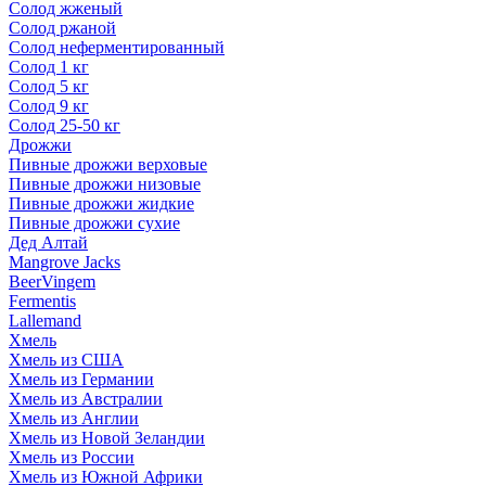
Солод жженый
Солод ржаной
Солод неферментированный
Солод 1 кг
Солод 5 кг
Солод 9 кг
Солод 25-50 кг
Дрожжи
Пивные дрожжи верховые
Пивные дрожжи низовые
Пивные дрожжи жидкие
Пивные дрожжи сухие
Дед Алтай
Mangrove Jacks
BeerVingem
Fermentis
Lallemand
Хмель
Хмель из США
Хмель из Германии
Хмель из Австралии
Хмель из Англии
Хмель из Новой Зеландии
Хмель из России
Хмель из Южной Африки