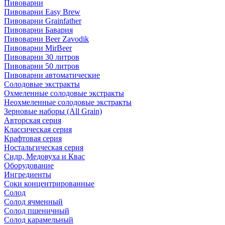
Пивоварни
Пивоварни Easy Brew
Пивоварни Grainfather
Пивоварни Бавария
Пивоварни Beer Zavodik
Пивоварни MirBeer
Пивоварни 30 литров
Пивоварни 50 литров
Пивоварни автоматические
Солодовые экстракты
Охмеленные солодовые экстракты
Неохмеленные солодовые экстракты
Зерновые наборы (All Grain)
Авторская серия
Классическая серия
Крафтовая серия
Ностальгическая серия
Сидр, Медовуха и Квас
Оборудование
Ингредиенты
Соки концентрированные
Солод
Солод ячменный
Солод пшеничный
Солод карамельный