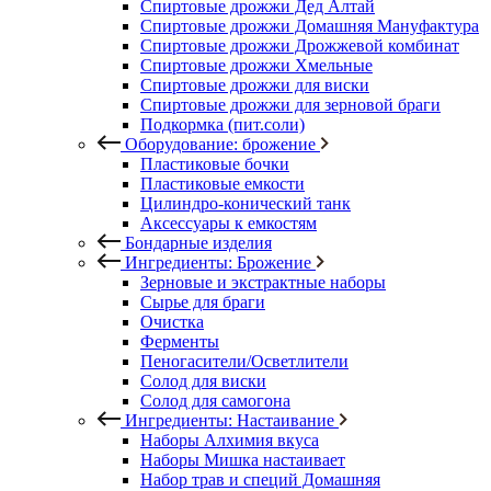
Спиртовые дрожжи Дед Алтай
Спиртовые дрожжи Домашняя Мануфактура
Спиртовые дрожжи Дрожжевой комбинат
Спиртовые дрожжи Хмельные
Спиртовые дрожжи для виски
Спиртовые дрожжи для зерновой браги
Подкормка (пит.соли)
Оборудование: брожение
Пластиковые бочки
Пластиковые емкости
Цилиндро-конический танк
Аксессуары к емкостям
Бондарные изделия
Ингредиенты: Брожение
Зерновые и экстрактные наборы
Сырье для браги
Очистка
Ферменты
Пеногасители/Осветлители
Солод для виски
Солод для самогона
Ингредиенты: Настаивание
Наборы Алхимия вкуса
Наборы Мишка настаивает
Набор трав и специй Домашняя