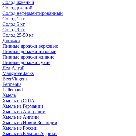
Солод жженый
Солод ржаной
Солод неферментированный
Солод 1 кг
Солод 5 кг
Солод 9 кг
Солод 25-50 кг
Дрожжи
Пивные дрожжи верховые
Пивные дрожжи низовые
Пивные дрожжи жидкие
Пивные дрожжи сухие
Дед Алтай
Mangrove Jacks
BeerVingem
Fermentis
Lallemand
Хмель
Хмель из США
Хмель из Германии
Хмель из Австралии
Хмель из Англии
Хмель из Новой Зеландии
Хмель из России
Хмель из Южной Африки