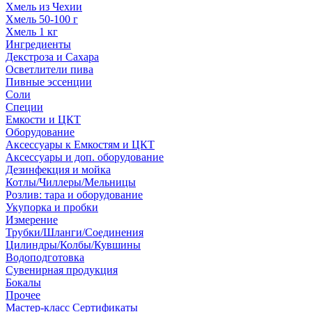
Хмель из Чехии
Хмель 50-100 г
Хмель 1 кг
Ингредиенты
Декстроза и Сахара
Осветлители пива
Пивные эссенции
Соли
Специи
Емкости и ЦКТ
Оборудование
Аксессуары к Емкостям и ЦКТ
Аксессуары и доп. оборудование
Дезинфекция и мойка
Котлы/Чиллеры/Мельницы
Розлив: тара и оборудование
Укупорка и пробки
Измерение
Трубки/Шланги/Соединения
Цилиндры/Колбы/Кувшины
Водоподготовка
Сувенирная продукция
Бокалы
Прочее
Мастер-класс Сертификаты