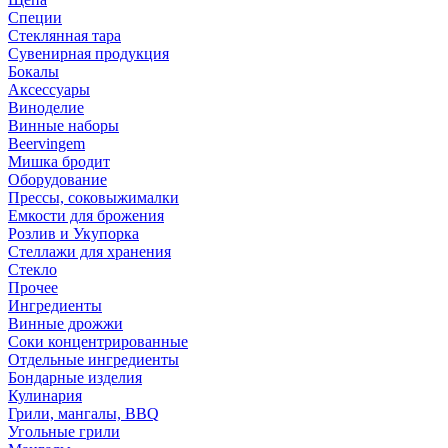
Специи
Стеклянная тара
Сувенирная продукция
Бокалы
Аксессуары
Виноделие
Винные наборы
Beervingem
Мишка бродит
Оборудование
Прессы, соковыжималки
Емкости для брожения
Розлив и Укупорка
Стеллажи для хранения
Стекло
Прочее
Ингредиенты
Винные дрожжи
Соки концентрированные
Отдельные ингредиенты
Бондарные изделия
Кулинария
Грили, мангалы, BBQ
Угольные грили