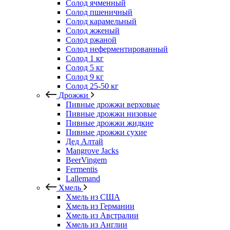
Солод ячменный
Солод пшеничный
Солод карамельный
Солод жженый
Солод ржаной
Солод неферментированный
Солод 1 кг
Солод 5 кг
Солод 9 кг
Солод 25-50 кг
Дрожжи
Пивные дрожжи верховые
Пивные дрожжи низовые
Пивные дрожжи жидкие
Пивные дрожжи сухие
Дед Алтай
Mangrove Jacks
BeerVingem
Fermentis
Lallemand
Хмель
Хмель из США
Хмель из Германии
Хмель из Австралии
Хмель из Англии