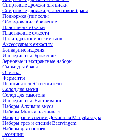
Спиртовые дрожжи для виски
Спиртовые дрожжи для зерновой браги
Подкормка (пит.соли)
Оборудование: брожение
Пластиковые бочки
Пластиковые емкости
Цилиндро-конический танк
Аксессуары к емкостям
Бондарные изделия
Ингредиенты: Брожение
Зерновые и экстрактные наборы
Сырье для браги
Очистка
Ферменты
Пеногасители/Осветлители
Солод для виски
Солод для самогона
Ингредиенты: Настаивание
Наборы Алхимия вкуса
Наборы Мишка настаивает
Набор трав и специй Домашняя Мануфактура
Наборы трав и специй Beervingem
Наборы для настоек
Эссенции
Щепа