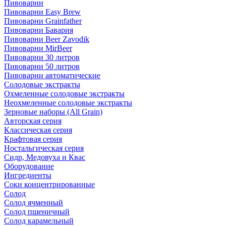
Пивоварни
Пивоварни Easy Brew
Пивоварни Grainfather
Пивоварни Бавария
Пивоварни Beer Zavodik
Пивоварни MirBeer
Пивоварни 30 литров
Пивоварни 50 литров
Пивоварни автоматические
Солодовые экстракты
Охмеленные солодовые экстракты
Неохмеленные солодовые экстракты
Зерновые наборы (All Grain)
Авторская серия
Классическая серия
Крафтовая серия
Ностальгическая серия
Сидр, Медовуха и Квас
Оборудование
Ингредиенты
Соки концентрированные
Солод
Солод ячменный
Солод пшеничный
Солод карамельный