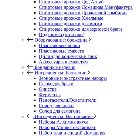
Спиртовые дрожжи Дед Алтай
Спиртовые дрожжи Домашняя Мануфактура
Спиртовые дрожжи Дрожжевой комбинат
Спиртовые дрожжи Хмельные
Спиртовые дрожжи для виски
Спиртовые дрожжи для зерновой браги
Подкормка (пит.соли)
Оборудование: брожение
Пластиковые бочки
Пластиковые емкости
Цилиндро-конический танк
Аксессуары к емкостям
Бондарные изделия
Ингредиенты: Брожение
Зерновые и экстрактные наборы
Сырье для браги
Очистка
Ферменты
Пеногасители/Осветлители
Солод для виски
Солод для самогона
Ингредиенты: Настаивание
Наборы Алхимия вкуса
Наборы Мишка настаивает
Набор трав и специй Домашняя