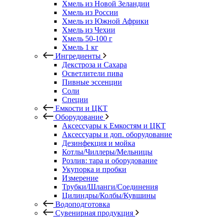
Хмель из Новой Зеландии
Хмель из России
Хмель из Южной Африки
Хмель из Чехии
Хмель 50-100 г
Хмель 1 кг
Ингредиенты
Декстроза и Сахара
Осветлители пива
Пивные эссенции
Соли
Специи
Емкости и ЦКТ
Оборудование
Аксессуары к Емкостям и ЦКТ
Аксессуары и доп. оборудование
Дезинфекция и мойка
Котлы/Чиллеры/Мельницы
Розлив: тара и оборудование
Укупорка и пробки
Измерение
Трубки/Шланги/Соединения
Цилиндры/Колбы/Кувшины
Водоподготовка
Сувенирная продукция