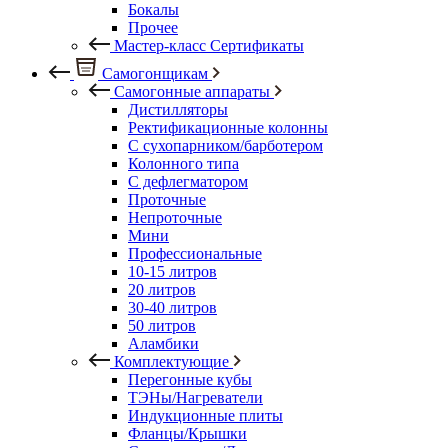
Бокалы
Прочее
Мастер-класс Сертификаты
Самогонщикам
Самогонные аппараты
Дистилляторы
Ректификационные колонны
С сухопарником/барботером
Колонного типа
С дефлегматором
Проточные
Непроточные
Мини
Профессиональные
10-15 литров
20 литров
30-40 литров
50 литров
Аламбики
Комплектующие
Перегонные кубы
ТЭНы/Нагреватели
Индукционные плиты
Фланцы/Крышки