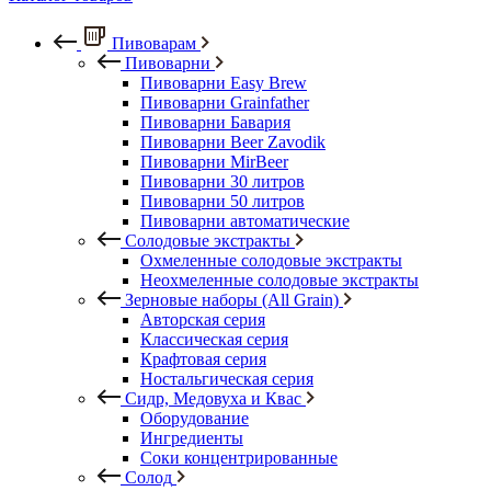
Пивоварам
Пивоварни
Пивоварни Easy Brew
Пивоварни Grainfather
Пивоварни Бавария
Пивоварни Beer Zavodik
Пивоварни MirBeer
Пивоварни 30 литров
Пивоварни 50 литров
Пивоварни автоматические
Солодовые экстракты
Охмеленные солодовые экстракты
Неохмеленные солодовые экстракты
Зерновые наборы (All Grain)
Авторская серия
Классическая серия
Крафтовая серия
Ностальгическая серия
Сидр, Медовуха и Квас
Оборудование
Ингредиенты
Соки концентрированные
Солод