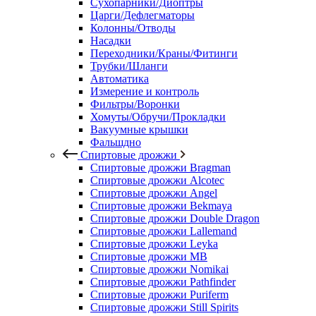
Сухопарники/Диоптры
Царги/Дефлегматоры
Колонны/Отводы
Насадки
Переходники/Краны/Фитинги
Трубки/Шланги
Автоматика
Измерение и контроль
Фильтры/Воронки
Хомуты/Обручи/Прокладки
Вакуумные крышки
Фальшдно
Спиртовые дрожжи
Спиртовые дрожжи Bragman
Спиртовые дрожжи Alcotec
Спиртовые дрожжи Angel
Спиртовые дрожжи Bekmaya
Спиртовые дрожжи Double Dragon
Спиртовые дрожжи Lallemand
Спиртовые дрожжи Leyka
Спиртовые дрожжи MB
Спиртовые дрожжи Nomikai
Спиртовые дрожжи Pathfinder
Спиртовые дрожжи Puriferm
Спиртовые дрожжи Still Spirits