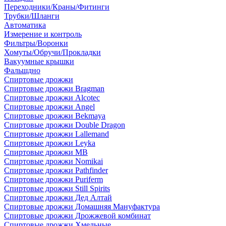
Переходники/Краны/Фитинги
Трубки/Шланги
Автоматика
Измерение и контроль
Фильтры/Воронки
Хомуты/Обручи/Прокладки
Вакуумные крышки
Фальшдно
Спиртовые дрожжи
Спиртовые дрожжи Bragman
Спиртовые дрожжи Alcotec
Спиртовые дрожжи Angel
Спиртовые дрожжи Bekmaya
Спиртовые дрожжи Double Dragon
Спиртовые дрожжи Lallemand
Спиртовые дрожжи Leyka
Спиртовые дрожжи MB
Спиртовые дрожжи Nomikai
Спиртовые дрожжи Pathfinder
Спиртовые дрожжи Puriferm
Спиртовые дрожжи Still Spirits
Спиртовые дрожжи Дед Алтай
Спиртовые дрожжи Домашняя Мануфактура
Спиртовые дрожжи Дрожжевой комбинат
Спиртовые дрожжи Хмельные