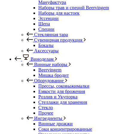
Мануфактура
Наборы трав и специй Beervingem
Наборы для настоек
Эссенции
Щепа
Специи
Стеклянная тара
Сувенирная продукция
Бокалы
Аксессуары
Виноделам
Винные наборы
Beervingem
Мишка бродит
Оборудование
Прессы, соковыжималки
Емкости для брожения
Розлив и Укупорка
Стеллажи для хранения
Стекло
Прочее
Ингредиенты
Винные дрожжи
Соки концентрированные