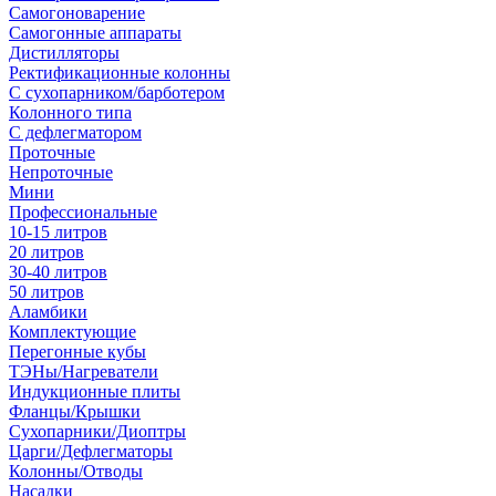
Самогоноварение
Самогонные аппараты
Дистилляторы
Ректификационные колонны
С сухопарником/барботером
Колонного типа
С дефлегматором
Проточные
Непроточные
Мини
Профессиональные
10-15 литров
20 литров
30-40 литров
50 литров
Аламбики
Комплектующие
Перегонные кубы
ТЭНы/Нагреватели
Индукционные плиты
Фланцы/Крышки
Сухопарники/Диоптры
Царги/Дефлегматоры
Колонны/Отводы
Насадки