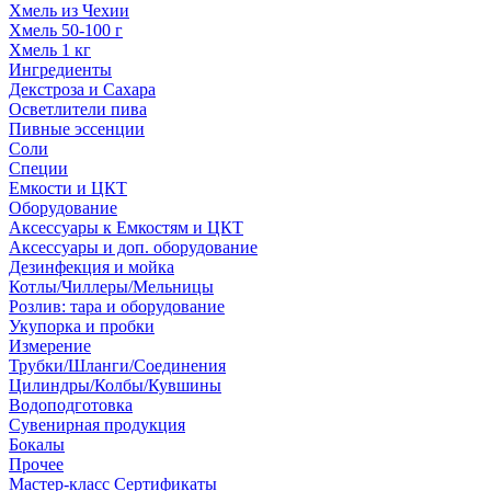
Хмель из Чехии
Хмель 50-100 г
Хмель 1 кг
Ингредиенты
Декстроза и Сахара
Осветлители пива
Пивные эссенции
Соли
Специи
Емкости и ЦКТ
Оборудование
Аксессуары к Емкостям и ЦКТ
Аксессуары и доп. оборудование
Дезинфекция и мойка
Котлы/Чиллеры/Мельницы
Розлив: тара и оборудование
Укупорка и пробки
Измерение
Трубки/Шланги/Соединения
Цилиндры/Колбы/Кувшины
Водоподготовка
Сувенирная продукция
Бокалы
Прочее
Мастер-класс Сертификаты