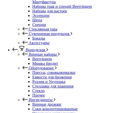
Мануфактура
Наборы трав и специй Beervingem
Наборы для настоек
Эссенции
Щепа
Специи
Стеклянная тара
Сувенирная продукция
Бокалы
Аксессуары
Виноделам
Винные наборы
Beervingem
Мишка бродит
Оборудование
Прессы, соковыжималки
Емкости для брожения
Розлив и Укупорка
Стеллажи для хранения
Стекло
Прочее
Ингредиенты
Винные дрожжи
Соки концентрированные