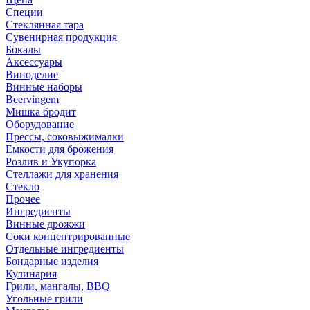
Специи
Стеклянная тара
Сувенирная продукция
Бокалы
Аксессуары
Виноделие
Винные наборы
Beervingem
Мишка бродит
Оборудование
Прессы, соковыжималки
Емкости для брожения
Розлив и Укупорка
Стеллажи для хранения
Стекло
Прочее
Ингредиенты
Винные дрожжи
Соки концентрированные
Отдельные ингредиенты
Бондарные изделия
Кулинария
Грили, мангалы, BBQ
Угольные грили