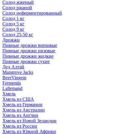
Солод жженый
Солод ржаной
Солод неферментированный
Солод 1 кг
Солод 5 кг
Солод 9 кг
Солод 25-50 кг
Дрожжи
Пивные дрожжи верховые
Пивные дрожжи низовые
Пивные дрожжи жидкие
Пивные дрожжи сухие
Дед Алтай
Mangrove Jacks
BeerVingem
Fermentis
Lallemand
Хмель
Хмель из США
Хмель из Германии
Хмель из Австралии
Хмель из Англии
Хмель из Новой Зеландии
Хмель из России
Хмель из Южной Африки