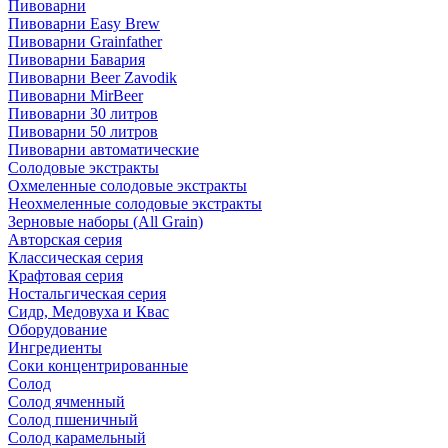
Пивоварни
Пивоварни Easy Brew
Пивоварни Grainfather
Пивоварни Бавария
Пивоварни Beer Zavodik
Пивоварни MirBeer
Пивоварни 30 литров
Пивоварни 50 литров
Пивоварни автоматические
Солодовые экстракты
Охмеленные солодовые экстракты
Неохмеленные солодовые экстракты
Зерновые наборы (All Grain)
Авторская серия
Классическая серия
Крафтовая серия
Ностальгическая серия
Сидр, Медовуха и Квас
Оборудование
Ингредиенты
Соки концентрированные
Солод
Солод ячменный
Солод пшеничный
Солод карамельный