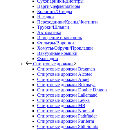
Сухопарники/Диоптры
Царги/Дефлегматоры
Колонны/Отводы
Насадки
Переходники/Краны/Фитинги
Трубки/Шланги
Автоматика
Измерение и контроль
Фильтры/Воронки
Хомуты/Обручи/Прокладки
Вакуумные крышки
Фальшдно
Спиртовые дрожжи
Спиртовые дрожжи Bragman
Спиртовые дрожжи Alcotec
Спиртовые дрожжи Angel
Спиртовые дрожжи Bekmaya
Спиртовые дрожжи Double Dragon
Спиртовые дрожжи Lallemand
Спиртовые дрожжи Leyka
Спиртовые дрожжи MB
Спиртовые дрожжи Nomikai
Спиртовые дрожжи Pathfinder
Спиртовые дрожжи Puriferm
Спиртовые дрожжи Still Spirits