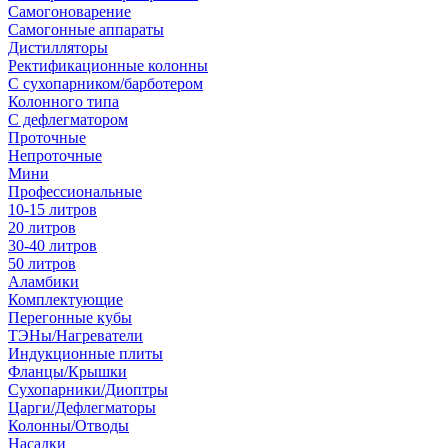
Самогоноварение
Самогонные аппараты
Дистилляторы
Ректификационные колонны
С сухопарником/барботером
Колонного типа
С дефлегматором
Проточные
Непроточные
Мини
Профессиональные
10-15 литров
20 литров
30-40 литров
50 литров
Аламбики
Комплектующие
Перегонные кубы
ТЭНы/Нагреватели
Индукционные плиты
Фланцы/Крышки
Сухопарники/Диоптры
Царги/Дефлегматоры
Колонны/Отводы
Насадки