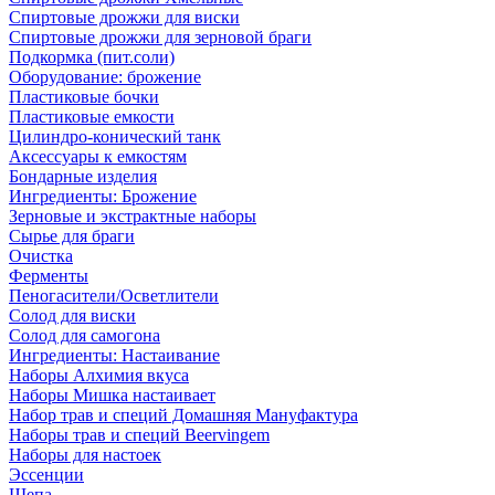
Спиртовые дрожжи для виски
Спиртовые дрожжи для зерновой браги
Подкормка (пит.соли)
Оборудование: брожение
Пластиковые бочки
Пластиковые емкости
Цилиндро-конический танк
Аксессуары к емкостям
Бондарные изделия
Ингредиенты: Брожение
Зерновые и экстрактные наборы
Сырье для браги
Очистка
Ферменты
Пеногасители/Осветлители
Солод для виски
Солод для самогона
Ингредиенты: Настаивание
Наборы Алхимия вкуса
Наборы Мишка настаивает
Набор трав и специй Домашняя Мануфактура
Наборы трав и специй Beervingem
Наборы для настоек
Эссенции
Щепа