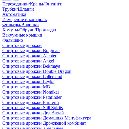
Переходники/Краны/Фитинги
Трубки/Шланги
Автоматика
Измерение и контроль
Фильтры/Воронки
Хомуты/Обручи/Прокладки
Вакуумные крышки
Фальшдно
Спиртовые дрожжи
Спиртовые дрожжи Bragman
Спиртовые дрожжи Alcotec
Спиртовые дрожжи Angel
Спиртовые дрожжи Bekmaya
Спиртовые дрожжи Double Dragon
Спиртовые дрожжи Lallemand
Спиртовые дрожжи Leyka
Спиртовые дрожжи MB
Спиртовые дрожжи Nomikai
Спиртовые дрожжи Pathfinder
Спиртовые дрожжи Puriferm
Спиртовые дрожжи Still Spirits
Спиртовые дрожжи Дед Алтай
Спиртовые дрожжи Домашняя Мануфактура
Спиртовые дрожжи Дрожжевой комбинат
Спиртовые дрожжи Хмельные