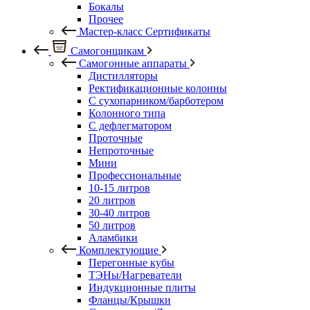
Бокалы
Прочее
Мастер-класс Сертификаты
Самогонщикам
Самогонные аппараты
Дистилляторы
Ректификационные колонны
С сухопарником/барботером
Колонного типа
С дефлегматором
Проточные
Непроточные
Мини
Профессиональные
10-15 литров
20 литров
30-40 литров
50 литров
Аламбики
Комплектующие
Перегонные кубы
ТЭНы/Нагреватели
Индукционные плиты
Фланцы/Крышки