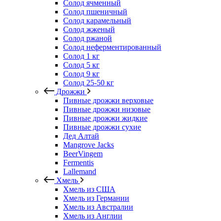
Солод ячменный
Солод пшеничный
Солод карамельный
Солод жженый
Солод ржаной
Солод неферментированный
Солод 1 кг
Солод 5 кг
Солод 9 кг
Солод 25-50 кг
Дрожжи
Пивные дрожжи верховые
Пивные дрожжи низовые
Пивные дрожжи жидкие
Пивные дрожжи сухие
Дед Алтай
Mangrove Jacks
BeerVingem
Fermentis
Lallemand
Хмель
Хмель из США
Хмель из Германии
Хмель из Австралии
Хмель из Англии