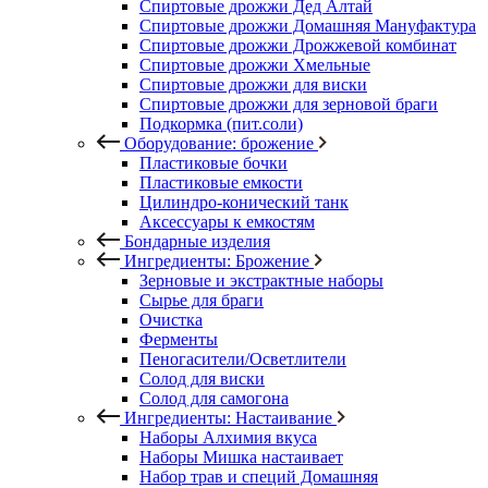
Спиртовые дрожжи Дед Алтай
Спиртовые дрожжи Домашняя Мануфактура
Спиртовые дрожжи Дрожжевой комбинат
Спиртовые дрожжи Хмельные
Спиртовые дрожжи для виски
Спиртовые дрожжи для зерновой браги
Подкормка (пит.соли)
Оборудование: брожение
Пластиковые бочки
Пластиковые емкости
Цилиндро-конический танк
Аксессуары к емкостям
Бондарные изделия
Ингредиенты: Брожение
Зерновые и экстрактные наборы
Сырье для браги
Очистка
Ферменты
Пеногасители/Осветлители
Солод для виски
Солод для самогона
Ингредиенты: Настаивание
Наборы Алхимия вкуса
Наборы Мишка настаивает
Набор трав и специй Домашняя