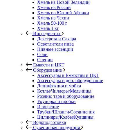
Хмель из Новой Зеландии
Хмель из России
Хмель из Южной Африки
Хмель из Чехии
Хмель 50-100 г
Хмель 1 кг
Ингредиенты
Декстроза и Сахара
Осветлители пива
Пивные эссенции
Соли
Специи
Емкости и ЦКТ
Оборудование
Аксессуары к Емкостям и ЦКТ
Аксессуары и доп. оборудование
Дезинфекция и мойка
Котлы/Чиллеры/Мельницы
Розлив: тара и оборудование
Укупорка и пробки
Измерение
Трубки/Шланги/Соединения
Цилиндры/Колбы/Кувшины
Водоподготовка
Сувенирная продукция