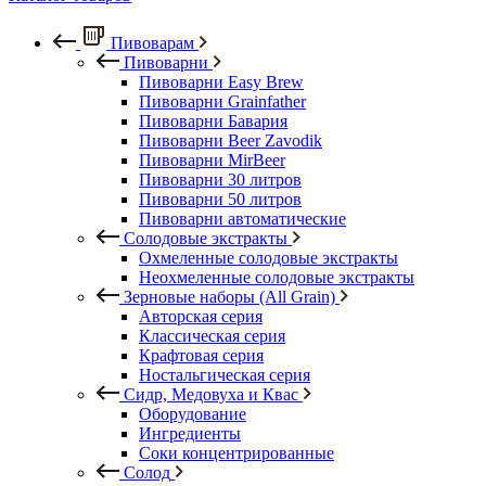
Пивоварам
Пивоварни
Пивоварни Easy Brew
Пивоварни Grainfather
Пивоварни Бавария
Пивоварни Beer Zavodik
Пивоварни MirBeer
Пивоварни 30 литров
Пивоварни 50 литров
Пивоварни автоматические
Солодовые экстракты
Охмеленные солодовые экстракты
Неохмеленные солодовые экстракты
Зерновые наборы (All Grain)
Авторская серия
Классическая серия
Крафтовая серия
Ностальгическая серия
Сидр, Медовуха и Квас
Оборудование
Ингредиенты
Соки концентрированные
Солод