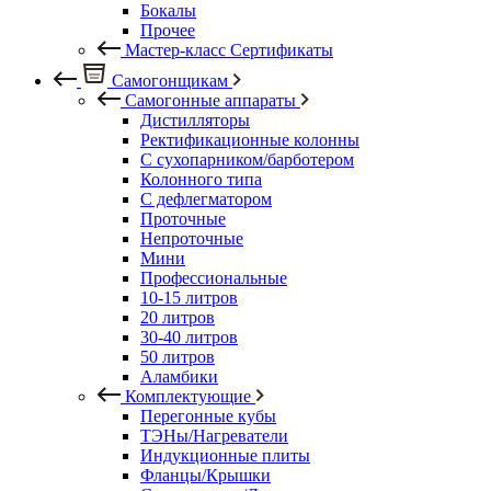
Бокалы
Прочее
Мастер-класс Сертификаты
Самогонщикам
Самогонные аппараты
Дистилляторы
Ректификационные колонны
С сухопарником/барботером
Колонного типа
С дефлегматором
Проточные
Непроточные
Мини
Профессиональные
10-15 литров
20 литров
30-40 литров
50 литров
Аламбики
Комплектующие
Перегонные кубы
ТЭНы/Нагреватели
Индукционные плиты
Фланцы/Крышки