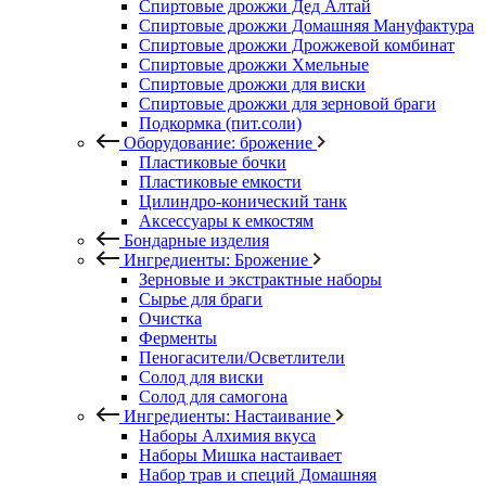
Спиртовые дрожжи Дед Алтай
Спиртовые дрожжи Домашняя Мануфактура
Спиртовые дрожжи Дрожжевой комбинат
Спиртовые дрожжи Хмельные
Спиртовые дрожжи для виски
Спиртовые дрожжи для зерновой браги
Подкормка (пит.соли)
Оборудование: брожение
Пластиковые бочки
Пластиковые емкости
Цилиндро-конический танк
Аксессуары к емкостям
Бондарные изделия
Ингредиенты: Брожение
Зерновые и экстрактные наборы
Сырье для браги
Очистка
Ферменты
Пеногасители/Осветлители
Солод для виски
Солод для самогона
Ингредиенты: Настаивание
Наборы Алхимия вкуса
Наборы Мишка настаивает
Набор трав и специй Домашняя