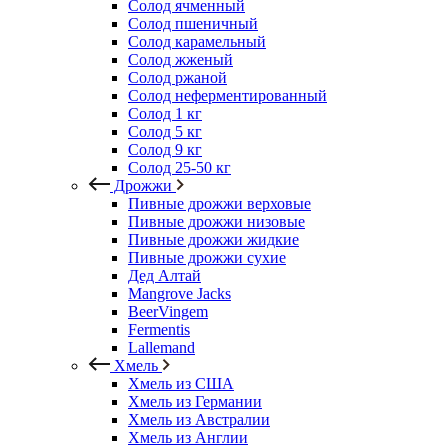
Солод ячменный
Солод пшеничный
Солод карамельный
Солод жженый
Солод ржаной
Солод неферментированный
Солод 1 кг
Солод 5 кг
Солод 9 кг
Солод 25-50 кг
Дрожжи
Пивные дрожжи верховые
Пивные дрожжи низовые
Пивные дрожжи жидкие
Пивные дрожжи сухие
Дед Алтай
Mangrove Jacks
BeerVingem
Fermentis
Lallemand
Хмель
Хмель из США
Хмель из Германии
Хмель из Австралии
Хмель из Англии