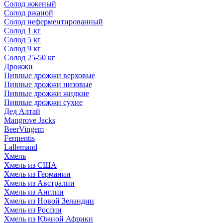
Солод жженый
Солод ржаной
Солод неферментированный
Солод 1 кг
Солод 5 кг
Солод 9 кг
Солод 25-50 кг
Дрожжи
Пивные дрожжи верховые
Пивные дрожжи низовые
Пивные дрожжи жидкие
Пивные дрожжи сухие
Дед Алтай
Mangrove Jacks
BeerVingem
Fermentis
Lallemand
Хмель
Хмель из США
Хмель из Германии
Хмель из Австралии
Хмель из Англии
Хмель из Новой Зеландии
Хмель из России
Хмель из Южной Африки