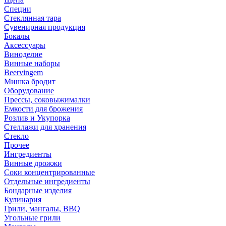
Специи
Стеклянная тара
Сувенирная продукция
Бокалы
Аксессуары
Виноделие
Винные наборы
Beervingem
Мишка бродит
Оборудование
Прессы, соковыжималки
Емкости для брожения
Розлив и Укупорка
Стеллажи для хранения
Стекло
Прочее
Ингредиенты
Винные дрожжи
Соки концентрированные
Отдельные ингредиенты
Бондарные изделия
Кулинария
Грили, мангалы, BBQ
Угольные грили