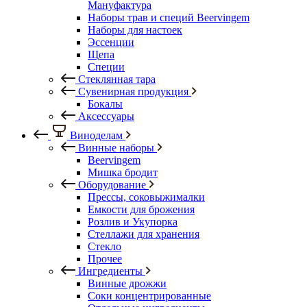
Мануфактура
Наборы трав и специй Beervingem
Наборы для настоек
Эссенции
Щепа
Специи
Стеклянная тара
Сувенирная продукция
Бокалы
Аксессуары
Виноделам
Винные наборы
Beervingem
Мишка бродит
Оборудование
Прессы, соковыжималки
Емкости для брожения
Розлив и Укупорка
Стеллажи для хранения
Стекло
Прочее
Ингредиенты
Винные дрожжи
Соки концентрированные