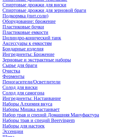
Спиртовые дрожжи для виски
Спиртовые дрожжи для зерновой браги
Подкормка (пит.соли)
Оборудование: брожение
Пластиковые бочки
Пластиковые емкости
Цилиндро-конический танк
Аксессуары к емкостям
Бондарные изделия
Ингредиенты: Брожение
Зерновые и экстрактные наборы
Сырье для браги
Очистка
Ферменты
Пеногасители/Осветлители
Солод для виски
Солод для самогона
Ингредиенты: Настаивание
Наборы Алхимия вкуса
Наборы Мишка настаивает
Набор трав и специй Домашняя Мануфактура
Наборы трав и специй Beervingem
Наборы для настоек
Эссенции
Щепа