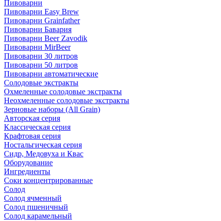
Пивоварни
Пивоварни Easy Brew
Пивоварни Grainfather
Пивоварни Бавария
Пивоварни Beer Zavodik
Пивоварни MirBeer
Пивоварни 30 литров
Пивоварни 50 литров
Пивоварни автоматические
Солодовые экстракты
Охмеленные солодовые экстракты
Неохмеленные солодовые экстракты
Зерновые наборы (All Grain)
Авторская серия
Классическая серия
Крафтовая серия
Ностальгическая серия
Сидр, Медовуха и Квас
Оборудование
Ингредиенты
Соки концентрированные
Солод
Солод ячменный
Солод пшеничный
Солод карамельный