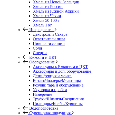
Хмель из Новой Зеландии
Хмель из России
Хмель из Южной Африки
Хмель из Чехии
Хмель 50-100 г
Хмель 1 кг
Ингредиенты
Декстроза и Сахара
Осветлители пива
Пивные эссенции
Соли
Специи
Емкости и ЦКТ
Оборудование
Аксессуары к Емкостям и ЦКТ
Аксессуары и доп. оборудование
Дезинфекция и мойка
Котлы/Чиллеры/Мельницы
Розлив: тара и оборудование
Укупорка и пробки
Измерение
Трубки/Шланги/Соединения
Цилиндры/Колбы/Кувшины
Водоподготовка
Сувенирная продукция