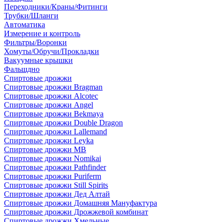
Переходники/Краны/Фитинги
Трубки/Шланги
Автоматика
Измерение и контроль
Фильтры/Воронки
Хомуты/Обручи/Прокладки
Вакуумные крышки
Фальшдно
Спиртовые дрожжи
Спиртовые дрожжи Bragman
Спиртовые дрожжи Alcotec
Спиртовые дрожжи Angel
Спиртовые дрожжи Bekmaya
Спиртовые дрожжи Double Dragon
Спиртовые дрожжи Lallemand
Спиртовые дрожжи Leyka
Спиртовые дрожжи MB
Спиртовые дрожжи Nomikai
Спиртовые дрожжи Pathfinder
Спиртовые дрожжи Puriferm
Спиртовые дрожжи Still Spirits
Спиртовые дрожжи Дед Алтай
Спиртовые дрожжи Домашняя Мануфактура
Спиртовые дрожжи Дрожжевой комбинат
Спиртовые дрожжи Хмельные