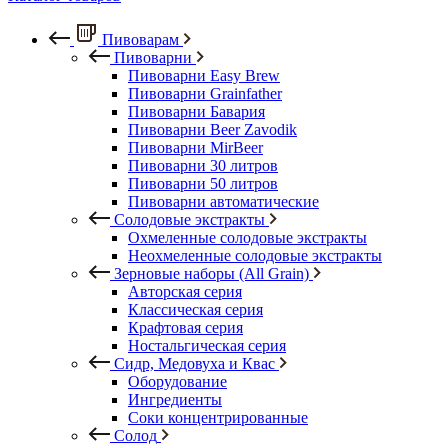
Пивоварам
Пивоварни
Пивоварни Easy Brew
Пивоварни Grainfather
Пивоварни Бавария
Пивоварни Beer Zavodik
Пивоварни MirBeer
Пивоварни 30 литров
Пивоварни 50 литров
Пивоварни автоматические
Солодовые экстракты
Охмеленные солодовые экстракты
Неохмеленные солодовые экстракты
Зерновые наборы (All Grain)
Авторская серия
Классическая серия
Крафтовая серия
Ностальгическая серия
Сидр, Медовуха и Квас
Оборудование
Ингредиенты
Соки концентрированные
Солод