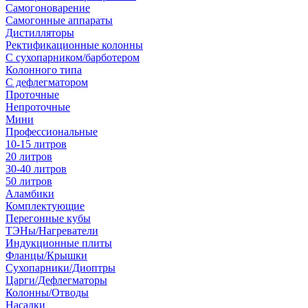
Самогоноварение
Самогонные аппараты
Дистилляторы
Ректификационные колонны
С сухопарником/барботером
Колонного типа
С дефлегматором
Проточные
Непроточные
Мини
Профессиональные
10-15 литров
20 литров
30-40 литров
50 литров
Аламбики
Комплектующие
Перегонные кубы
ТЭНы/Нагреватели
Индукционные плиты
Фланцы/Крышки
Сухопарники/Диоптры
Царги/Дефлегматоры
Колонны/Отводы
Насадки