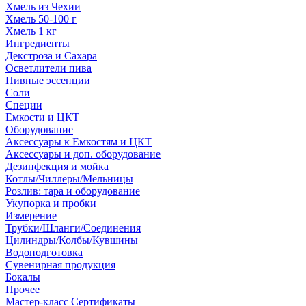
Хмель из Чехии
Хмель 50-100 г
Хмель 1 кг
Ингредиенты
Декстроза и Сахара
Осветлители пива
Пивные эссенции
Соли
Специи
Емкости и ЦКТ
Оборудование
Аксессуары к Емкостям и ЦКТ
Аксессуары и доп. оборудование
Дезинфекция и мойка
Котлы/Чиллеры/Мельницы
Розлив: тара и оборудование
Укупорка и пробки
Измерение
Трубки/Шланги/Соединения
Цилиндры/Колбы/Кувшины
Водоподготовка
Сувенирная продукция
Бокалы
Прочее
Мастер-класс Сертификаты