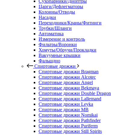
Сухопарники/Диоптры
Царги/Дефлегматоры
Колонны/Отводы
Насадки
Переходники/Краны/Фитинги
Трубки/Шланги
Автоматика
Измерение и контроль
Фильтры/Воронки
Хомуты/Обручи/Прокладки
Вакуумные крышки
Фальшдно
Спиртовые дрожжи
Спиртовые дрожжи Bragman
Спиртовые дрожжи Alcotec
Спиртовые дрожжи Angel
Спиртовые дрожжи Bekmaya
Спиртовые дрожжи Double Dragon
Спиртовые дрожжи Lallemand
Спиртовые дрожжи Leyka
Спиртовые дрожжи MB
Спиртовые дрожжи Nomikai
Спиртовые дрожжи Pathfinder
Спиртовые дрожжи Puriferm
Спиртовые дрожжи Still Spirits