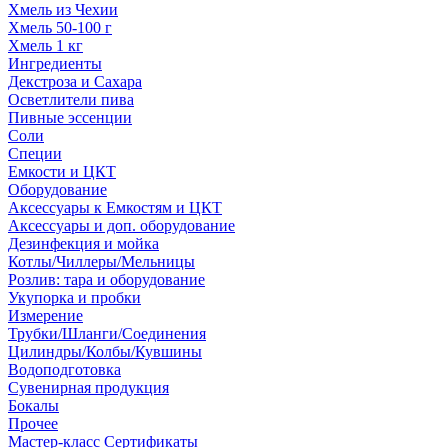
Хмель из Чехии
Хмель 50-100 г
Хмель 1 кг
Ингредиенты
Декстроза и Сахара
Осветлители пива
Пивные эссенции
Соли
Специи
Емкости и ЦКТ
Оборудование
Аксессуары к Емкостям и ЦКТ
Аксессуары и доп. оборудование
Дезинфекция и мойка
Котлы/Чиллеры/Мельницы
Розлив: тара и оборудование
Укупорка и пробки
Измерение
Трубки/Шланги/Соединения
Цилиндры/Колбы/Кувшины
Водоподготовка
Сувенирная продукция
Бокалы
Прочее
Мастер-класс Сертификаты