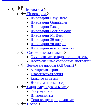
Пивоварам
Пивоварни
Пивоварни Easy Brew
Пивоварни Grainfather
Пивоварни Бавария
Пивоварни Beer Zavodik
Пивоварни MirBeer
Пивоварни 30 литров
Пивоварни 50 литров
Пивоварни автоматические
Солодовые экстракты
Охмеленные солодовые экстракты
Неохмеленные солодовые экстракты
Зерновые наборы (All Grain)
Авторская серия
Классическая серия
Крафтовая серия
Ностальгическая серия
Сидр, Медовуха и Квас
Оборудование
Ингредиенты
Соки концентрированные
Солод