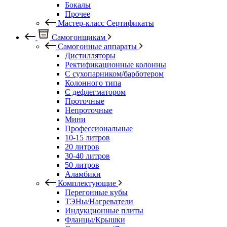
Бокалы
Прочее
Мастер-класс Сертификаты
Самогонщикам
Самогонные аппараты
Дистилляторы
Ректификационные колонны
С сухопарником/барботером
Колонного типа
С дефлегматором
Проточные
Непроточные
Мини
Профессиональные
10-15 литров
20 литров
30-40 литров
50 литров
Аламбики
Комплектующие
Перегонные кубы
ТЭНы/Нагреватели
Индукционные плиты
Фланцы/Крышки