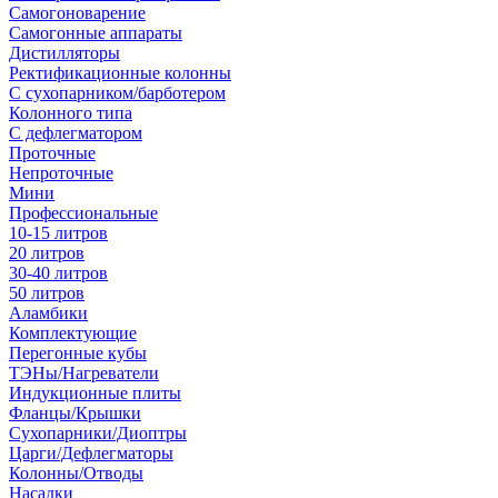
Самогоноварение
Самогонные аппараты
Дистилляторы
Ректификационные колонны
С сухопарником/барботером
Колонного типа
С дефлегматором
Проточные
Непроточные
Мини
Профессиональные
10-15 литров
20 литров
30-40 литров
50 литров
Аламбики
Комплектующие
Перегонные кубы
ТЭНы/Нагреватели
Индукционные плиты
Фланцы/Крышки
Сухопарники/Диоптры
Царги/Дефлегматоры
Колонны/Отводы
Насадки