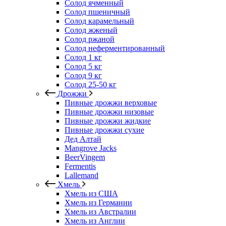
Солод ячменный
Солод пшеничный
Солод карамельный
Солод жженый
Солод ржаной
Солод неферментированный
Солод 1 кг
Солод 5 кг
Солод 9 кг
Солод 25-50 кг
Дрожжи
Пивные дрожжи верховые
Пивные дрожжи низовые
Пивные дрожжи жидкие
Пивные дрожжи сухие
Дед Алтай
Mangrove Jacks
BeerVingem
Fermentis
Lallemand
Хмель
Хмель из США
Хмель из Германии
Хмель из Австралии
Хмель из Англии