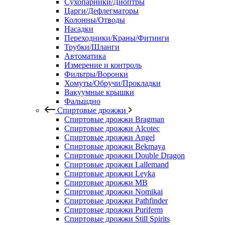
Сухопарники/Диоптры
Царги/Дефлегматоры
Колонны/Отводы
Насадки
Переходники/Краны/Фитинги
Трубки/Шланги
Автоматика
Измерение и контроль
Фильтры/Воронки
Хомуты/Обручи/Прокладки
Вакуумные крышки
Фальшдно
Спиртовые дрожжи
Спиртовые дрожжи Bragman
Спиртовые дрожжи Alcotec
Спиртовые дрожжи Angel
Спиртовые дрожжи Bekmaya
Спиртовые дрожжи Double Dragon
Спиртовые дрожжи Lallemand
Спиртовые дрожжи Leyka
Спиртовые дрожжи MB
Спиртовые дрожжи Nomikai
Спиртовые дрожжи Pathfinder
Спиртовые дрожжи Puriferm
Спиртовые дрожжи Still Spirits