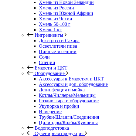
Хмель из Новой Зеландии
Хмель из России
Хмель из Южной Африки
Хмель из Чехии
Хмель 50-100 г
Хмель 1 кг
Ингредиенты
Декстроза и Сахара
Осветлители пива
Пивные эссенции
Соли
Специи
Емкости и ЦКТ
Оборудование
Аксессуары к Емкостям и ЦКТ
Аксессуары и доп. оборудование
Дезинфекция и мойка
Котлы/Чиллеры/Мельницы
Розлив: тара и оборудование
Укупорка и пробки
Измерение
Трубки/Шланги/Соединения
Цилиндры/Колбы/Кувшины
Водоподготовка
Сувенирная продукция