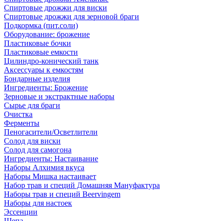
Спиртовые дрожжи для виски
Спиртовые дрожжи для зерновой браги
Подкормка (пит.соли)
Оборудование: брожение
Пластиковые бочки
Пластиковые емкости
Цилиндро-конический танк
Аксессуары к емкостям
Бондарные изделия
Ингредиенты: Брожение
Зерновые и экстрактные наборы
Сырье для браги
Очистка
Ферменты
Пеногасители/Осветлители
Солод для виски
Солод для самогона
Ингредиенты: Настаивание
Наборы Алхимия вкуса
Наборы Мишка настаивает
Набор трав и специй Домашняя Мануфактура
Наборы трав и специй Beervingem
Наборы для настоек
Эссенции
Щепа