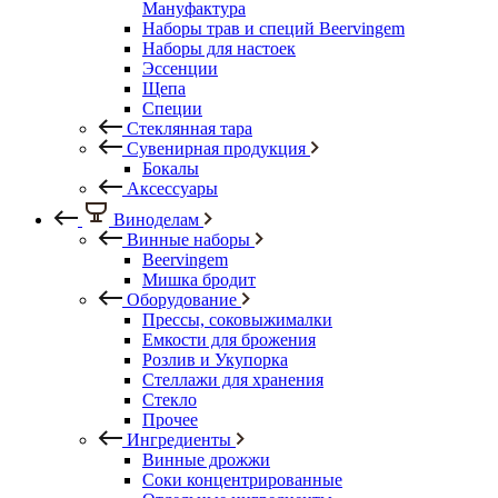
Мануфактура
Наборы трав и специй Beervingem
Наборы для настоек
Эссенции
Щепа
Специи
Стеклянная тара
Сувенирная продукция
Бокалы
Аксессуары
Виноделам
Винные наборы
Beervingem
Мишка бродит
Оборудование
Прессы, соковыжималки
Емкости для брожения
Розлив и Укупорка
Стеллажи для хранения
Стекло
Прочее
Ингредиенты
Винные дрожжи
Соки концентрированные