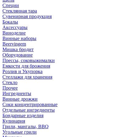
Специи
Стеклянная тара
Сувенирная продукция
Бокалы
Аксессуары
Виноделие
Винные наборы
Beervingem
Мишка бродит
Оборудование
Прессы, соковыжималки
Емкости для брожения
Розлив и Укупорка
Стеллажи для хранения
Стекло
Прочее
Ингредиенты
Винные дрожжи
Соки концентрированные
Отдельные ингредиенты
Бондарные изделия
Кулинария
Грили, мангалы, BBQ
Угольные грили