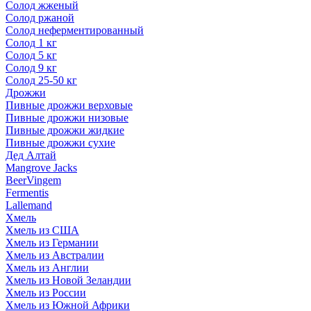
Солод жженый
Солод ржаной
Солод неферментированный
Солод 1 кг
Солод 5 кг
Солод 9 кг
Солод 25-50 кг
Дрожжи
Пивные дрожжи верховые
Пивные дрожжи низовые
Пивные дрожжи жидкие
Пивные дрожжи сухие
Дед Алтай
Mangrove Jacks
BeerVingem
Fermentis
Lallemand
Хмель
Хмель из США
Хмель из Германии
Хмель из Австралии
Хмель из Англии
Хмель из Новой Зеландии
Хмель из России
Хмель из Южной Африки