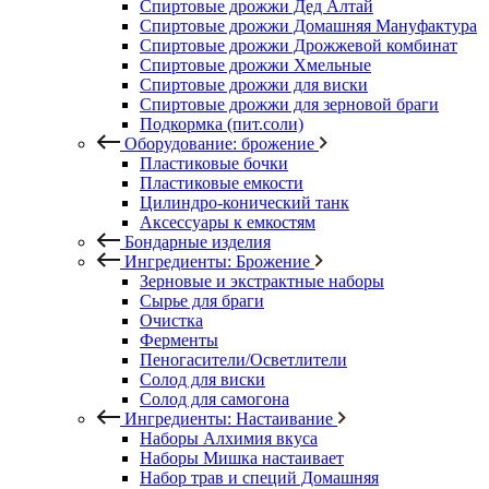
Спиртовые дрожжи Дед Алтай
Спиртовые дрожжи Домашняя Мануфактура
Спиртовые дрожжи Дрожжевой комбинат
Спиртовые дрожжи Хмельные
Спиртовые дрожжи для виски
Спиртовые дрожжи для зерновой браги
Подкормка (пит.соли)
Оборудование: брожение
Пластиковые бочки
Пластиковые емкости
Цилиндро-конический танк
Аксессуары к емкостям
Бондарные изделия
Ингредиенты: Брожение
Зерновые и экстрактные наборы
Сырье для браги
Очистка
Ферменты
Пеногасители/Осветлители
Солод для виски
Солод для самогона
Ингредиенты: Настаивание
Наборы Алхимия вкуса
Наборы Мишка настаивает
Набор трав и специй Домашняя