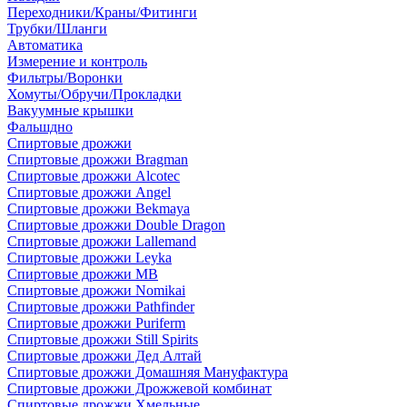
Переходники/Краны/Фитинги
Трубки/Шланги
Автоматика
Измерение и контроль
Фильтры/Воронки
Хомуты/Обручи/Прокладки
Вакуумные крышки
Фальшдно
Спиртовые дрожжи
Спиртовые дрожжи Bragman
Спиртовые дрожжи Alcotec
Спиртовые дрожжи Angel
Спиртовые дрожжи Bekmaya
Спиртовые дрожжи Double Dragon
Спиртовые дрожжи Lallemand
Спиртовые дрожжи Leyka
Спиртовые дрожжи MB
Спиртовые дрожжи Nomikai
Спиртовые дрожжи Pathfinder
Спиртовые дрожжи Puriferm
Спиртовые дрожжи Still Spirits
Спиртовые дрожжи Дед Алтай
Спиртовые дрожжи Домашняя Мануфактура
Спиртовые дрожжи Дрожжевой комбинат
Спиртовые дрожжи Хмельные