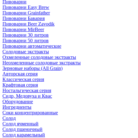
Пивоварни
Пивоварни Easy Brew
Пивоварни Grainfather
Пивоварни Бавария
Пивоварни Beer Zavodik
Пивоварни MirBeer
Пивоварни 30 литров
Пивоварни 50 литров
Пивоварни автоматические
Солодовые экстракты
Охмеленные солодовые экстракты
Неохмеленные солодовые экстракты
Зерновые наборы (All Grain)
Авторская серия
Классическая серия
Крафтовая серия
Ностальгическая серия
Сидр, Медовуха и Квас
Оборудование
Ингредиенты
Соки концентрированные
Солод
Солод ячменный
Солод пшеничный
Солод карамельный