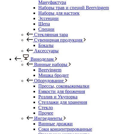
Мануфактура
Наборы трав и специй Beervingem
Наборы для настоек
Эссенции
Щепа
Специи
Стеклянная тара
Сувенирная продукция
Бокалы
Аксессуары
Виноделам
Винные наборы
Beervingem
Мишка бродит
Оборудование
Прессы, соковыжималки
Емкости для брожения
Розлив и Укупорка
Стеллажи для хранения
Стекло
Прочее
Ингредиенты
Винные дрожжи
Соки концентрированные