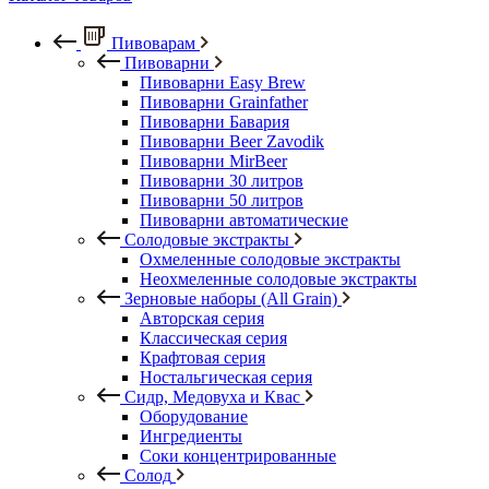
Пивоварам
Пивоварни
Пивоварни Easy Brew
Пивоварни Grainfather
Пивоварни Бавария
Пивоварни Beer Zavodik
Пивоварни MirBeer
Пивоварни 30 литров
Пивоварни 50 литров
Пивоварни автоматические
Солодовые экстракты
Охмеленные солодовые экстракты
Неохмеленные солодовые экстракты
Зерновые наборы (All Grain)
Авторская серия
Классическая серия
Крафтовая серия
Ностальгическая серия
Сидр, Медовуха и Квас
Оборудование
Ингредиенты
Соки концентрированные
Солод