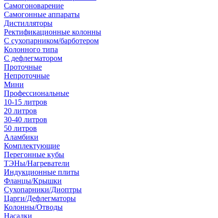
Самогоноварение
Самогонные аппараты
Дистилляторы
Ректификационные колонны
С сухопарником/барботером
Колонного типа
С дефлегматором
Проточные
Непроточные
Мини
Профессиональные
10-15 литров
20 литров
30-40 литров
50 литров
Аламбики
Комплектующие
Перегонные кубы
ТЭНы/Нагреватели
Индукционные плиты
Фланцы/Крышки
Сухопарники/Диоптры
Царги/Дефлегматоры
Колонны/Отводы
Насадки