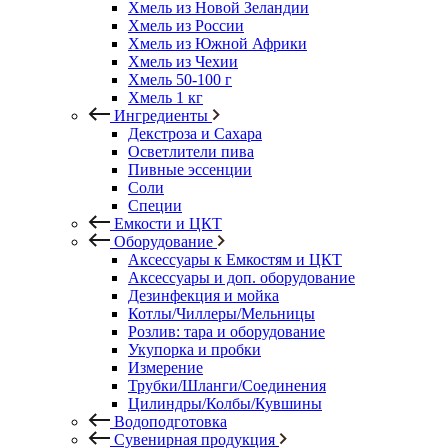
Хмель из Новой Зеландии
Хмель из России
Хмель из Южной Африки
Хмель из Чехии
Хмель 50-100 г
Хмель 1 кг
Ингредиенты
Декстроза и Сахара
Осветлители пива
Пивные эссенции
Соли
Специи
Емкости и ЦКТ
Оборудование
Аксессуары к Емкостям и ЦКТ
Аксессуары и доп. оборудование
Дезинфекция и мойка
Котлы/Чиллеры/Мельницы
Розлив: тара и оборудование
Укупорка и пробки
Измерение
Трубки/Шланги/Соединения
Цилиндры/Колбы/Кувшины
Водоподготовка
Сувенирная продукция