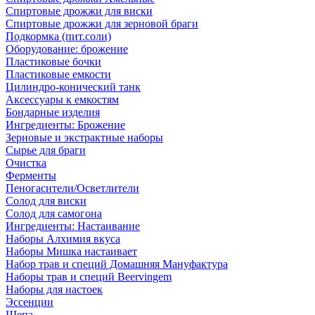
Спиртовые дрожжи для виски
Спиртовые дрожжи для зерновой браги
Подкормка (пит.соли)
Оборудование: брожение
Пластиковые бочки
Пластиковые емкости
Цилиндро-конический танк
Аксессуары к емкостям
Бондарные изделия
Ингредиенты: Брожение
Зерновые и экстрактные наборы
Сырье для браги
Очистка
Ферменты
Пеногасители/Осветлители
Солод для виски
Солод для самогона
Ингредиенты: Настаивание
Наборы Алхимия вкуса
Наборы Мишка настаивает
Набор трав и специй Домашняя Мануфактура
Наборы трав и специй Beervingem
Наборы для настоек
Эссенции
Щепа