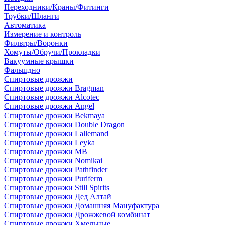
Переходники/Краны/Фитинги
Трубки/Шланги
Автоматика
Измерение и контроль
Фильтры/Воронки
Хомуты/Обручи/Прокладки
Вакуумные крышки
Фальшдно
Спиртовые дрожжи
Спиртовые дрожжи Bragman
Спиртовые дрожжи Alcotec
Спиртовые дрожжи Angel
Спиртовые дрожжи Bekmaya
Спиртовые дрожжи Double Dragon
Спиртовые дрожжи Lallemand
Спиртовые дрожжи Leyka
Спиртовые дрожжи MB
Спиртовые дрожжи Nomikai
Спиртовые дрожжи Pathfinder
Спиртовые дрожжи Puriferm
Спиртовые дрожжи Still Spirits
Спиртовые дрожжи Дед Алтай
Спиртовые дрожжи Домашняя Мануфактура
Спиртовые дрожжи Дрожжевой комбинат
Спиртовые дрожжи Хмельные