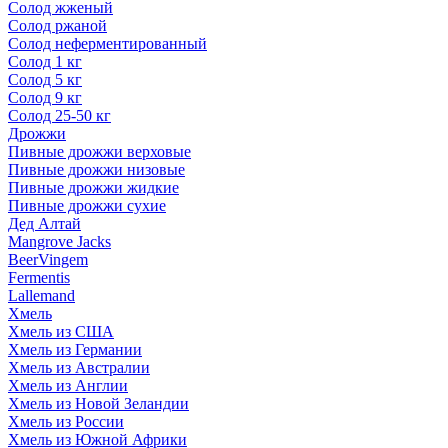
Солод жженый
Солод ржаной
Солод неферментированный
Солод 1 кг
Солод 5 кг
Солод 9 кг
Солод 25-50 кг
Дрожжи
Пивные дрожжи верховые
Пивные дрожжи низовые
Пивные дрожжи жидкие
Пивные дрожжи сухие
Дед Алтай
Mangrove Jacks
BeerVingem
Fermentis
Lallemand
Хмель
Хмель из США
Хмель из Германии
Хмель из Австралии
Хмель из Англии
Хмель из Новой Зеландии
Хмель из России
Хмель из Южной Африки