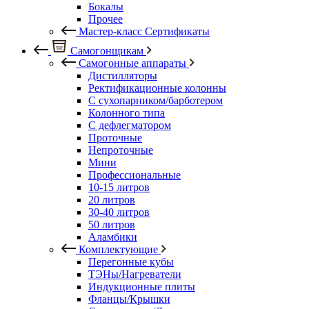
Бокалы
Прочее
Мастер-класс Сертификаты
Самогонщикам
Самогонные аппараты
Дистилляторы
Ректификационные колонны
С сухопарником/барботером
Колонного типа
С дефлегматором
Проточные
Непроточные
Мини
Профессиональные
10-15 литров
20 литров
30-40 литров
50 литров
Аламбики
Комплектующие
Перегонные кубы
ТЭНы/Нагреватели
Индукционные плиты
Фланцы/Крышки