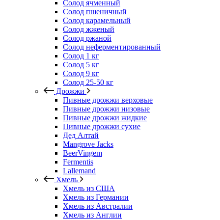
Солод ячменный
Солод пшеничный
Солод карамельный
Солод жженый
Солод ржаной
Солод неферментированный
Солод 1 кг
Солод 5 кг
Солод 9 кг
Солод 25-50 кг
Дрожжи
Пивные дрожжи верховые
Пивные дрожжи низовые
Пивные дрожжи жидкие
Пивные дрожжи сухие
Дед Алтай
Mangrove Jacks
BeerVingem
Fermentis
Lallemand
Хмель
Хмель из США
Хмель из Германии
Хмель из Австралии
Хмель из Англии