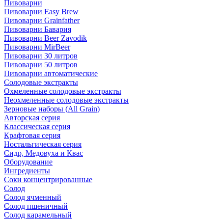
Пивоварни
Пивоварни Easy Brew
Пивоварни Grainfather
Пивоварни Бавария
Пивоварни Beer Zavodik
Пивоварни MirBeer
Пивоварни 30 литров
Пивоварни 50 литров
Пивоварни автоматические
Солодовые экстракты
Охмеленные солодовые экстракты
Неохмеленные солодовые экстракты
Зерновые наборы (All Grain)
Авторская серия
Классическая серия
Крафтовая серия
Ностальгическая серия
Сидр, Медовуха и Квас
Оборудование
Ингредиенты
Соки концентрированные
Солод
Солод ячменный
Солод пшеничный
Солод карамельный