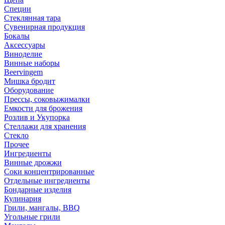
Специи
Стеклянная тара
Сувенирная продукция
Бокалы
Аксессуары
Виноделие
Винные наборы
Beervingem
Мишка бродит
Оборудование
Прессы, соковыжималки
Емкости для брожения
Розлив и Укупорка
Стеллажи для хранения
Стекло
Прочее
Ингредиенты
Винные дрожжи
Соки концентрированные
Отдельные ингредиенты
Бондарные изделия
Кулинария
Грили, мангалы, BBQ
Угольные грили