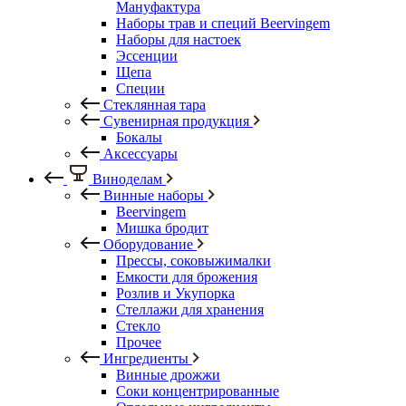
Мануфактура
Наборы трав и специй Beervingem
Наборы для настоек
Эссенции
Щепа
Специи
Стеклянная тара
Сувенирная продукция
Бокалы
Аксессуары
Виноделам
Винные наборы
Beervingem
Мишка бродит
Оборудование
Прессы, соковыжималки
Емкости для брожения
Розлив и Укупорка
Стеллажи для хранения
Стекло
Прочее
Ингредиенты
Винные дрожжи
Соки концентрированные