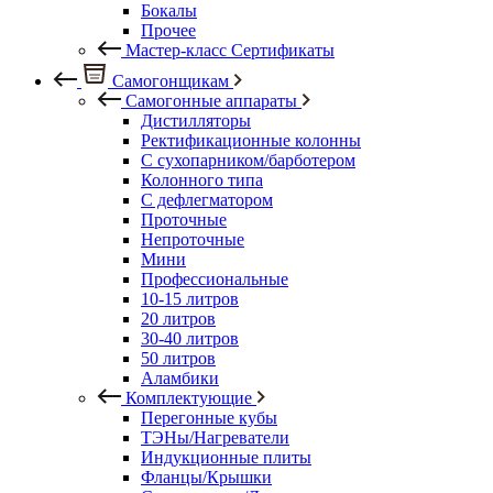
Бокалы
Прочее
Мастер-класс Сертификаты
Самогонщикам
Самогонные аппараты
Дистилляторы
Ректификационные колонны
С сухопарником/барботером
Колонного типа
С дефлегматором
Проточные
Непроточные
Мини
Профессиональные
10-15 литров
20 литров
30-40 литров
50 литров
Аламбики
Комплектующие
Перегонные кубы
ТЭНы/Нагреватели
Индукционные плиты
Фланцы/Крышки