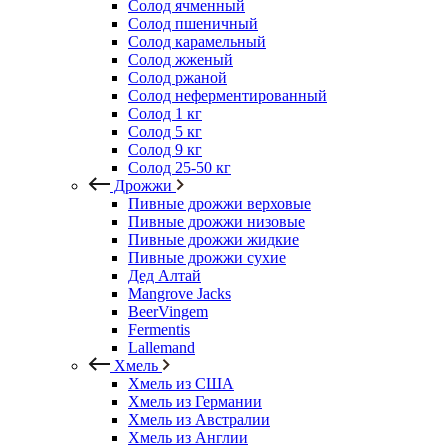
Солод ячменный
Солод пшеничный
Солод карамельный
Солод жженый
Солод ржаной
Солод неферментированный
Солод 1 кг
Солод 5 кг
Солод 9 кг
Солод 25-50 кг
Дрожжи
Пивные дрожжи верховые
Пивные дрожжи низовые
Пивные дрожжи жидкие
Пивные дрожжи сухие
Дед Алтай
Mangrove Jacks
BeerVingem
Fermentis
Lallemand
Хмель
Хмель из США
Хмель из Германии
Хмель из Австралии
Хмель из Англии