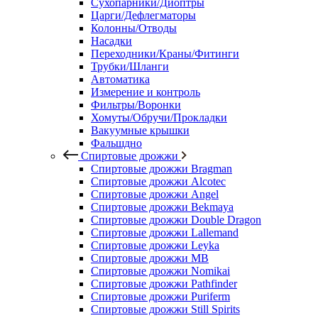
Сухопарники/Диоптры
Царги/Дефлегматоры
Колонны/Отводы
Насадки
Переходники/Краны/Фитинги
Трубки/Шланги
Автоматика
Измерение и контроль
Фильтры/Воронки
Хомуты/Обручи/Прокладки
Вакуумные крышки
Фальшдно
Спиртовые дрожжи
Спиртовые дрожжи Bragman
Спиртовые дрожжи Alcotec
Спиртовые дрожжи Angel
Спиртовые дрожжи Bekmaya
Спиртовые дрожжи Double Dragon
Спиртовые дрожжи Lallemand
Спиртовые дрожжи Leyka
Спиртовые дрожжи MB
Спиртовые дрожжи Nomikai
Спиртовые дрожжи Pathfinder
Спиртовые дрожжи Puriferm
Спиртовые дрожжи Still Spirits