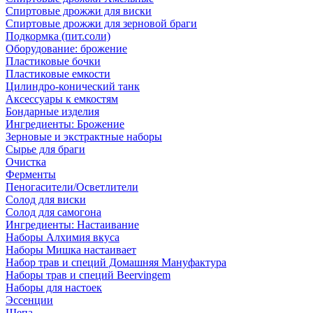
Спиртовые дрожжи для виски
Спиртовые дрожжи для зерновой браги
Подкормка (пит.соли)
Оборудование: брожение
Пластиковые бочки
Пластиковые емкости
Цилиндро-конический танк
Аксессуары к емкостям
Бондарные изделия
Ингредиенты: Брожение
Зерновые и экстрактные наборы
Сырье для браги
Очистка
Ферменты
Пеногасители/Осветлители
Солод для виски
Солод для самогона
Ингредиенты: Настаивание
Наборы Алхимия вкуса
Наборы Мишка настаивает
Набор трав и специй Домашняя Мануфактура
Наборы трав и специй Beervingem
Наборы для настоек
Эссенции
Щепа