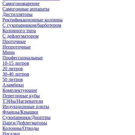
Самогоноварение
Самогонные аппараты
Дистилляторы
Ректификационные колонны
С сухопарником/барботером
Колонного типа
С дефлегматором
Проточные
Непроточные
Мини
Профессиональные
10-15 литров
20 литров
30-40 литров
50 литров
Аламбики
Комплектующие
Перегонные кубы
ТЭНы/Нагреватели
Индукционные плиты
Фланцы/Крышки
Сухопарники/Диоптры
Царги/Дефлегматоры
Колонны/Отводы
Насадки