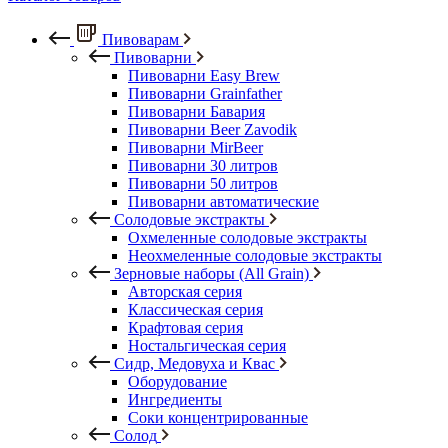
Пивоварам
Пивоварни
Пивоварни Easy Brew
Пивоварни Grainfather
Пивоварни Бавария
Пивоварни Beer Zavodik
Пивоварни MirBeer
Пивоварни 30 литров
Пивоварни 50 литров
Пивоварни автоматические
Солодовые экстракты
Охмеленные солодовые экстракты
Неохмеленные солодовые экстракты
Зерновые наборы (All Grain)
Авторская серия
Классическая серия
Крафтовая серия
Ностальгическая серия
Сидр, Медовуха и Квас
Оборудование
Ингредиенты
Соки концентрированные
Солод