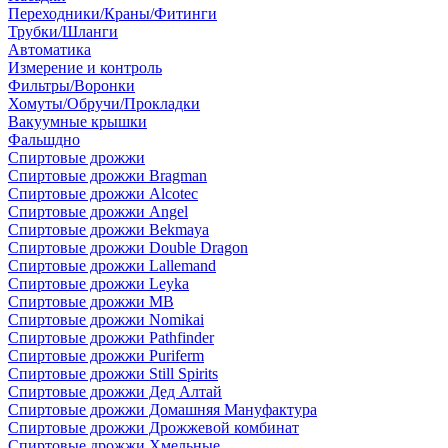
Переходники/Краны/Фитинги
Трубки/Шланги
Автоматика
Измерение и контроль
Фильтры/Воронки
Хомуты/Обручи/Прокладки
Вакуумные крышки
Фальшдно
Спиртовые дрожжи
Спиртовые дрожжи Bragman
Спиртовые дрожжи Alcotec
Спиртовые дрожжи Angel
Спиртовые дрожжи Bekmaya
Спиртовые дрожжи Double Dragon
Спиртовые дрожжи Lallemand
Спиртовые дрожжи Leyka
Спиртовые дрожжи MB
Спиртовые дрожжи Nomikai
Спиртовые дрожжи Pathfinder
Спиртовые дрожжи Puriferm
Спиртовые дрожжи Still Spirits
Спиртовые дрожжи Дед Алтай
Спиртовые дрожжи Домашняя Мануфактура
Спиртовые дрожжи Дрожжевой комбинат
Спиртовые дрожжи Хмельные