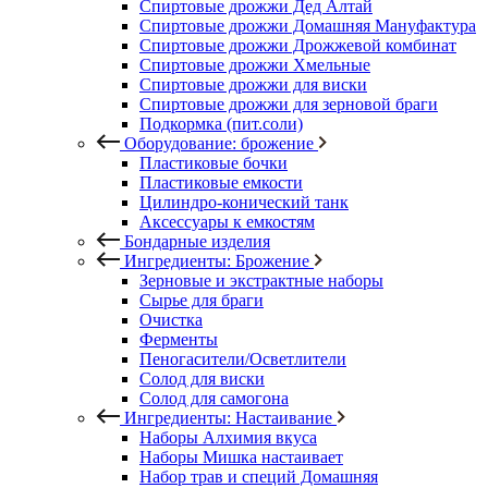
Спиртовые дрожжи Дед Алтай
Спиртовые дрожжи Домашняя Мануфактура
Спиртовые дрожжи Дрожжевой комбинат
Спиртовые дрожжи Хмельные
Спиртовые дрожжи для виски
Спиртовые дрожжи для зерновой браги
Подкормка (пит.соли)
Оборудование: брожение
Пластиковые бочки
Пластиковые емкости
Цилиндро-конический танк
Аксессуары к емкостям
Бондарные изделия
Ингредиенты: Брожение
Зерновые и экстрактные наборы
Сырье для браги
Очистка
Ферменты
Пеногасители/Осветлители
Солод для виски
Солод для самогона
Ингредиенты: Настаивание
Наборы Алхимия вкуса
Наборы Мишка настаивает
Набор трав и специй Домашняя