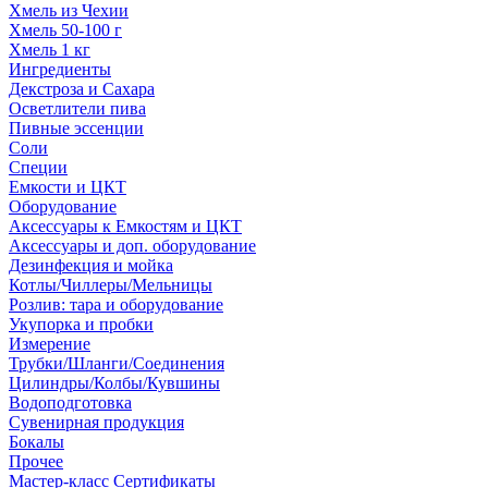
Хмель из Чехии
Хмель 50-100 г
Хмель 1 кг
Ингредиенты
Декстроза и Сахара
Осветлители пива
Пивные эссенции
Соли
Специи
Емкости и ЦКТ
Оборудование
Аксессуары к Емкостям и ЦКТ
Аксессуары и доп. оборудование
Дезинфекция и мойка
Котлы/Чиллеры/Мельницы
Розлив: тара и оборудование
Укупорка и пробки
Измерение
Трубки/Шланги/Соединения
Цилиндры/Колбы/Кувшины
Водоподготовка
Сувенирная продукция
Бокалы
Прочее
Мастер-класс Сертификаты