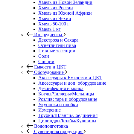
Хмель из Новой Зеландии
Хмель из России
Хмель из Южной Африки
Хмель из Чехии
Хмель 50-100 г
Хмель 1 кг
Ингредиенты
Декстроза и Сахара
Осветлители пива
Пивные эссенции
Соли
Специи
Емкости и ЦКТ
Оборудование
Аксессуары к Емкостям и ЦКТ
Аксессуары и доп. оборудование
Дезинфекция и мойка
Котлы/Чиллеры/Мельницы
Розлив: тара и оборудование
Укупорка и пробки
Измерение
Трубки/Шланги/Соединения
Цилиндры/Колбы/Кувшины
Водоподготовка
Сувенирная продукция