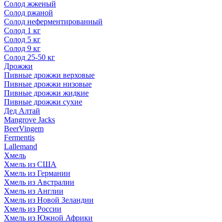
Солод жженый
Солод ржаной
Солод неферментированный
Солод 1 кг
Солод 5 кг
Солод 9 кг
Солод 25-50 кг
Дрожжи
Пивные дрожжи верховые
Пивные дрожжи низовые
Пивные дрожжи жидкие
Пивные дрожжи сухие
Дед Алтай
Mangrove Jacks
BeerVingem
Fermentis
Lallemand
Хмель
Хмель из США
Хмель из Германии
Хмель из Австралии
Хмель из Англии
Хмель из Новой Зеландии
Хмель из России
Хмель из Южной Африки