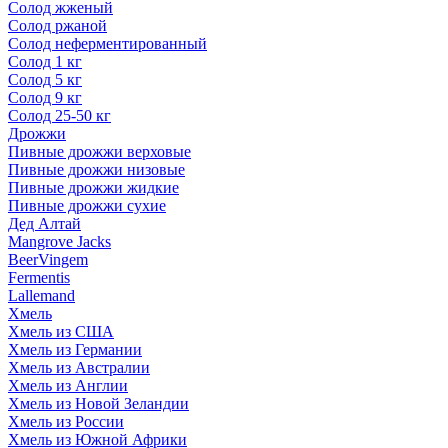
Солод жженый
Солод ржаной
Солод неферментированный
Солод 1 кг
Солод 5 кг
Солод 9 кг
Солод 25-50 кг
Дрожжи
Пивные дрожжи верховые
Пивные дрожжи низовые
Пивные дрожжи жидкие
Пивные дрожжи сухие
Дед Алтай
Mangrove Jacks
BeerVingem
Fermentis
Lallemand
Хмель
Хмель из США
Хмель из Германии
Хмель из Австралии
Хмель из Англии
Хмель из Новой Зеландии
Хмель из России
Хмель из Южной Африки