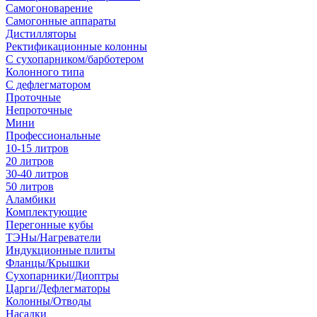
Самогоноварение
Самогонные аппараты
Дистилляторы
Ректификационные колонны
С сухопарником/барботером
Колонного типа
С дефлегматором
Проточные
Непроточные
Мини
Профессиональные
10-15 литров
20 литров
30-40 литров
50 литров
Аламбики
Комплектующие
Перегонные кубы
ТЭНы/Нагреватели
Индукционные плиты
Фланцы/Крышки
Сухопарники/Диоптры
Царги/Дефлегматоры
Колонны/Отводы
Насадки