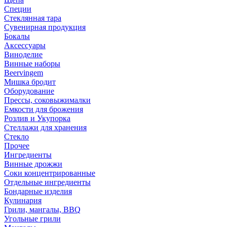
Специи
Стеклянная тара
Сувенирная продукция
Бокалы
Аксессуары
Виноделие
Винные наборы
Beervingem
Мишка бродит
Оборудование
Прессы, соковыжималки
Емкости для брожения
Розлив и Укупорка
Стеллажи для хранения
Стекло
Прочее
Ингредиенты
Винные дрожжи
Соки концентрированные
Отдельные ингредиенты
Бондарные изделия
Кулинария
Грили, мангалы, BBQ
Угольные грили