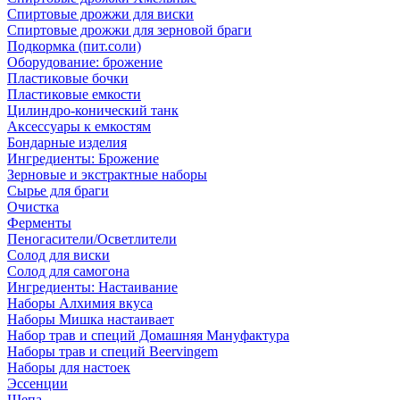
Спиртовые дрожжи для виски
Спиртовые дрожжи для зерновой браги
Подкормка (пит.соли)
Оборудование: брожение
Пластиковые бочки
Пластиковые емкости
Цилиндро-конический танк
Аксессуары к емкостям
Бондарные изделия
Ингредиенты: Брожение
Зерновые и экстрактные наборы
Сырье для браги
Очистка
Ферменты
Пеногасители/Осветлители
Солод для виски
Солод для самогона
Ингредиенты: Настаивание
Наборы Алхимия вкуса
Наборы Мишка настаивает
Набор трав и специй Домашняя Мануфактура
Наборы трав и специй Beervingem
Наборы для настоек
Эссенции
Щепа