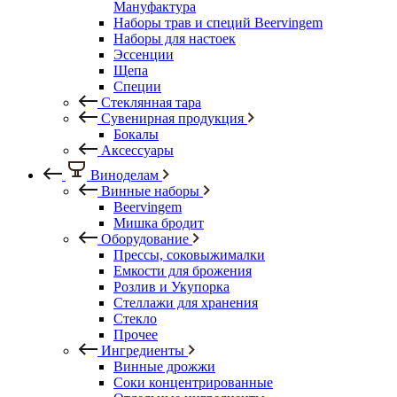
Мануфактура
Наборы трав и специй Beervingem
Наборы для настоек
Эссенции
Щепа
Специи
Стеклянная тара
Сувенирная продукция
Бокалы
Аксессуары
Виноделам
Винные наборы
Beervingem
Мишка бродит
Оборудование
Прессы, соковыжималки
Емкости для брожения
Розлив и Укупорка
Стеллажи для хранения
Стекло
Прочее
Ингредиенты
Винные дрожжи
Соки концентрированные