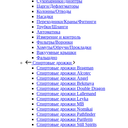
Сухопарники/Диоптры
Царги/Дефлегматоры
Колонны/Отводы
Насадки
Переходники/Краны/Фитинги
Трубки/Шланги
Автоматика
Измерение и контроль
Фильтры/Воронки
Хомуты/Обручи/Прокладки
Вакуумные крышки
Фальшдно
Спиртовые дрожжи
Спиртовые дрожжи Bragman
Спиртовые дрожжи Alcotec
Спиртовые дрожжи Angel
Спиртовые дрожжи Bekmaya
Спиртовые дрожжи Double Dragon
Спиртовые дрожжи Lallemand
Спиртовые дрожжи Leyka
Спиртовые дрожжи MB
Спиртовые дрожжи Nomikai
Спиртовые дрожжи Pathfinder
Спиртовые дрожжи Puriferm
Спиртовые дрожжи Still Spirits