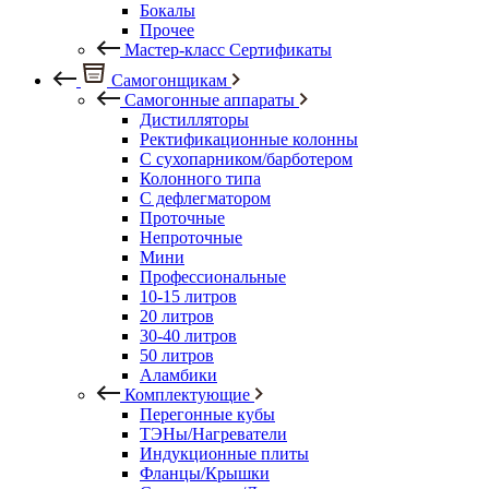
Бокалы
Прочее
Мастер-класс Сертификаты
Самогонщикам
Самогонные аппараты
Дистилляторы
Ректификационные колонны
С сухопарником/барботером
Колонного типа
С дефлегматором
Проточные
Непроточные
Мини
Профессиональные
10-15 литров
20 литров
30-40 литров
50 литров
Аламбики
Комплектующие
Перегонные кубы
ТЭНы/Нагреватели
Индукционные плиты
Фланцы/Крышки