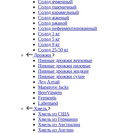
Солод ячменный
Солод пшеничный
Солод карамельный
Солод жженый
Солод ржаной
Солод неферментированный
Солод 1 кг
Солод 5 кг
Солод 9 кг
Солод 25-50 кг
Дрожжи
Пивные дрожжи верховые
Пивные дрожжи низовые
Пивные дрожжи жидкие
Пивные дрожжи сухие
Дед Алтай
Mangrove Jacks
BeerVingem
Fermentis
Lallemand
Хмель
Хмель из США
Хмель из Германии
Хмель из Австралии
Хмель из Англии