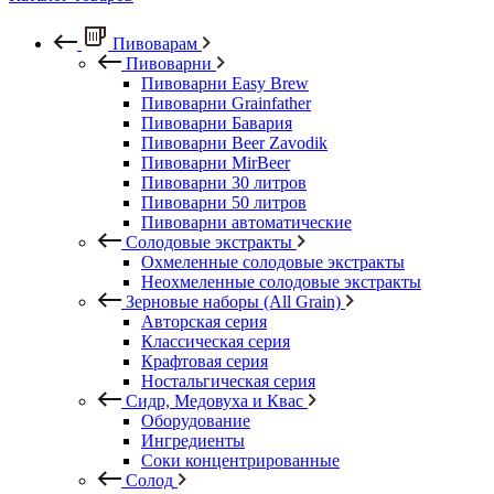
Пивоварам
Пивоварни
Пивоварни Easy Brew
Пивоварни Grainfather
Пивоварни Бавария
Пивоварни Beer Zavodik
Пивоварни MirBeer
Пивоварни 30 литров
Пивоварни 50 литров
Пивоварни автоматические
Солодовые экстракты
Охмеленные солодовые экстракты
Неохмеленные солодовые экстракты
Зерновые наборы (All Grain)
Авторская серия
Классическая серия
Крафтовая серия
Ностальгическая серия
Сидр, Медовуха и Квас
Оборудование
Ингредиенты
Соки концентрированные
Солод