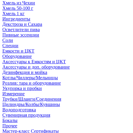
Хмель из Чехии
Хмель 50-100 г
Хмель 1 кг
Ингредиенты
Декстроза и Сахара
Осветлители пива
Пивные эссенции
Соли
Специи
Емкости и ЦКТ
Оборудование
Аксессуары к Емкостям и ЦКТ
Аксессуары и доп. оборудование
Дезинфекция и мойка
Котлы/Чиллеры/Мельницы
Розлив: тара и оборудование
Укупорка и пробки
Измерение
Трубки/Шланги/Соединения
Цилиндры/Колбы/Кувшины
Водоподготовка
Сувенирная продукция
Бокалы
Прочее
Мастер-класс Сертификаты