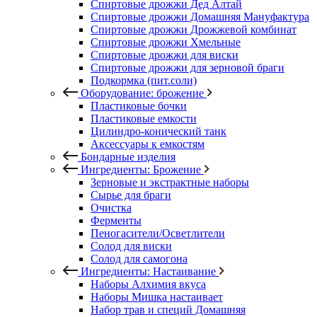
Спиртовые дрожжи Дед Алтай
Спиртовые дрожжи Домашняя Мануфактура
Спиртовые дрожжи Дрожжевой комбинат
Спиртовые дрожжи Хмельные
Спиртовые дрожжи для виски
Спиртовые дрожжи для зерновой браги
Подкормка (пит.соли)
Оборудование: брожение
Пластиковые бочки
Пластиковые емкости
Цилиндро-конический танк
Аксессуары к емкостям
Бондарные изделия
Ингредиенты: Брожение
Зерновые и экстрактные наборы
Сырье для браги
Очистка
Ферменты
Пеногасители/Осветлители
Солод для виски
Солод для самогона
Ингредиенты: Настаивание
Наборы Алхимия вкуса
Наборы Мишка настаивает
Набор трав и специй Домашняя