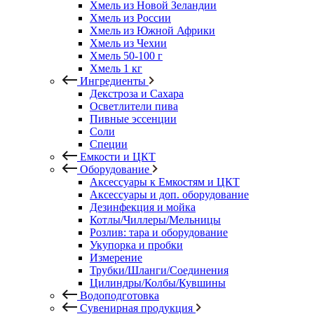
Хмель из Новой Зеландии
Хмель из России
Хмель из Южной Африки
Хмель из Чехии
Хмель 50-100 г
Хмель 1 кг
Ингредиенты
Декстроза и Сахара
Осветлители пива
Пивные эссенции
Соли
Специи
Емкости и ЦКТ
Оборудование
Аксессуары к Емкостям и ЦКТ
Аксессуары и доп. оборудование
Дезинфекция и мойка
Котлы/Чиллеры/Мельницы
Розлив: тара и оборудование
Укупорка и пробки
Измерение
Трубки/Шланги/Соединения
Цилиндры/Колбы/Кувшины
Водоподготовка
Сувенирная продукция