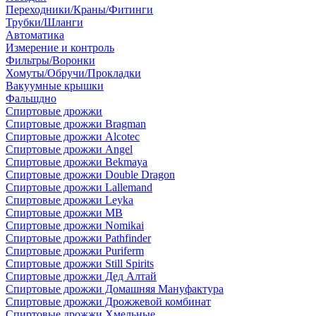
Переходники/Краны/Фитинги
Трубки/Шланги
Автоматика
Измерение и контроль
Фильтры/Воронки
Хомуты/Обручи/Прокладки
Вакуумные крышки
Фальшдно
Спиртовые дрожжи
Спиртовые дрожжи Bragman
Спиртовые дрожжи Alcotec
Спиртовые дрожжи Angel
Спиртовые дрожжи Bekmaya
Спиртовые дрожжи Double Dragon
Спиртовые дрожжи Lallemand
Спиртовые дрожжи Leyka
Спиртовые дрожжи MB
Спиртовые дрожжи Nomikai
Спиртовые дрожжи Pathfinder
Спиртовые дрожжи Puriferm
Спиртовые дрожжи Still Spirits
Спиртовые дрожжи Дед Алтай
Спиртовые дрожжи Домашняя Мануфактура
Спиртовые дрожжи Дрожжевой комбинат
Спиртовые дрожжи Хмельные