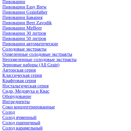
Пивоварни
Пивоварни Easy Brew
Пивоварни Grainfather
Пивоварни Бавария
Пивоварни Beer Zavodik
Пивоварни MirBeer
Пивоварни 30 литров
Пивоварни 50 литров
Пивоварни автоматические
Солодовые экстракты
Охмеленные солодовые экстракты
Неохмеленные солодовые экстракты
Зерновые наборы (All Grain)
Авторская серия
Классическая серия
Крафтовая серия
Ностальгическая серия
Сидр, Медовуха и Квас
Оборудование
Ингредиенты
Соки концентрированные
Солод
Солод ячменный
Солод пшеничный
Солод карамельный