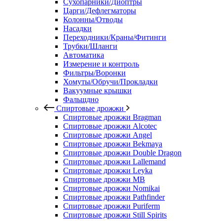
Сухопарники/Диоптры
Царги/Дефлегматоры
Колонны/Отводы
Насадки
Переходники/Краны/Фитинги
Трубки/Шланги
Автоматика
Измерение и контроль
Фильтры/Воронки
Хомуты/Обручи/Прокладки
Вакуумные крышки
Фальшдно
Спиртовые дрожжи
Спиртовые дрожжи Bragman
Спиртовые дрожжи Alcotec
Спиртовые дрожжи Angel
Спиртовые дрожжи Bekmaya
Спиртовые дрожжи Double Dragon
Спиртовые дрожжи Lallemand
Спиртовые дрожжи Leyka
Спиртовые дрожжи MB
Спиртовые дрожжи Nomikai
Спиртовые дрожжи Pathfinder
Спиртовые дрожжи Puriferm
Спиртовые дрожжи Still Spirits