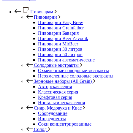
Пивоварам
Пивоварни
Пивоварни Easy Brew
Пивоварни Grainfather
Пивоварни Бавария
Пивоварни Beer Zavodik
Пивоварни MirBeer
Пивоварни 30 литров
Пивоварни 50 литров
Пивоварни автоматические
Солодовые экстракты
Охмеленные солодовые экстракты
Неохмеленные солодовые экстракты
Зерновые наборы (All Grain)
Авторская серия
Классическая серия
Крафтовая серия
Ностальгическая серия
Сидр, Медовуха и Квас
Оборудование
Ингредиенты
Соки концентрированные
Солод