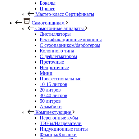
Бокалы
Прочее
Мастер-класс Сертификаты
Самогонщикам
Самогонные аппараты
Дистилляторы
Ректификационные колонны
С сухопарником/барботером
Колонного типа
С дефлегматором
Проточные
Непроточные
Мини
Профессиональные
10-15 литров
20 литров
30-40 литров
50 литров
Аламбики
Комплектующие
Перегонные кубы
ТЭНы/Нагреватели
Индукционные плиты
Фланцы/Крышки