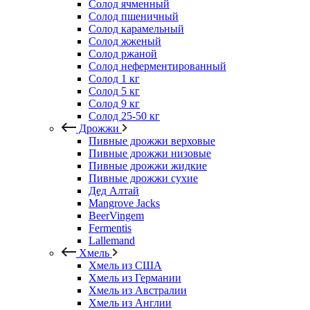
Солод ячменный
Солод пшеничный
Солод карамельный
Солод жженый
Солод ржаной
Солод неферментированный
Солод 1 кг
Солод 5 кг
Солод 9 кг
Солод 25-50 кг
Дрожжи
Пивные дрожжи верховые
Пивные дрожжи низовые
Пивные дрожжи жидкие
Пивные дрожжи сухие
Дед Алтай
Mangrove Jacks
BeerVingem
Fermentis
Lallemand
Хмель
Хмель из США
Хмель из Германии
Хмель из Австралии
Хмель из Англии