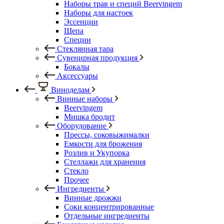
Наборы трав и специй Beervingem
Наборы для настоек
Эссенции
Щепа
Специи
Стеклянная тара
Сувенирная продукция
Бокалы
Аксессуары
Виноделам
Винные наборы
Beervingem
Мишка бродит
Оборудование
Прессы, соковыжималки
Емкости для брожения
Розлив и Укупорка
Стеллажи для хранения
Стекло
Прочее
Ингредиенты
Винные дрожжи
Соки концентрированные
Отдельные ингредиенты