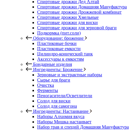
Спиртовые дрожжи Дед Алтай
Спиртовые дрожжи Домашняя Мануфактура
Спиртовые дрожжи Дрожжевой комбинат
Спиртовые дрожжи Хмельные
Спиртовые дрожжи для виски
Спиртовые дрожжи для зерновой браги
Подкормка (пит.соли)
Оборудование: брожение
Пластиковые бочки
Пластиковые емкости
Цилиндро-конический танк
Аксессуары к емкостям
Бондарные изделия
Ингредиенты: Брожение
Зерновые и экстрактные наборы
Сырье для браги
Очистка
Ферменты
Пеногасители/Осветлители
Солод для виски
Солод для самогона
Ингредиенты: Настаивание
Наборы Алхимия вкуса
Наборы Мишка настаивает
Набор трав и специй Домашняя Мануфактура