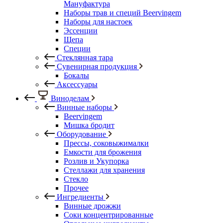
Мануфактура
Наборы трав и специй Beervingem
Наборы для настоек
Эссенции
Щепа
Специи
Стеклянная тара
Сувенирная продукция
Бокалы
Аксессуары
Виноделам
Винные наборы
Beervingem
Мишка бродит
Оборудование
Прессы, соковыжималки
Емкости для брожения
Розлив и Укупорка
Стеллажи для хранения
Стекло
Прочее
Ингредиенты
Винные дрожжи
Соки концентрированные