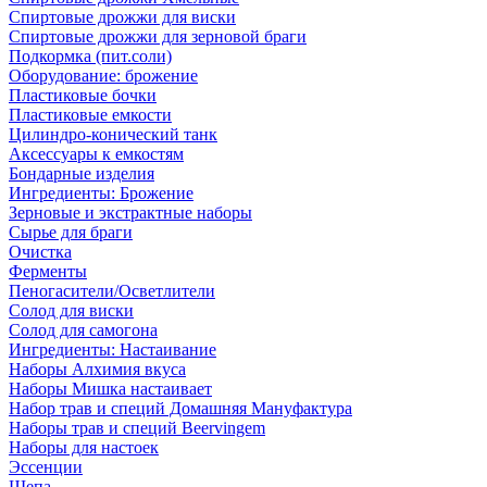
Спиртовые дрожжи для виски
Спиртовые дрожжи для зерновой браги
Подкормка (пит.соли)
Оборудование: брожение
Пластиковые бочки
Пластиковые емкости
Цилиндро-конический танк
Аксессуары к емкостям
Бондарные изделия
Ингредиенты: Брожение
Зерновые и экстрактные наборы
Сырье для браги
Очистка
Ферменты
Пеногасители/Осветлители
Солод для виски
Солод для самогона
Ингредиенты: Настаивание
Наборы Алхимия вкуса
Наборы Мишка настаивает
Набор трав и специй Домашняя Мануфактура
Наборы трав и специй Beervingem
Наборы для настоек
Эссенции
Щепа