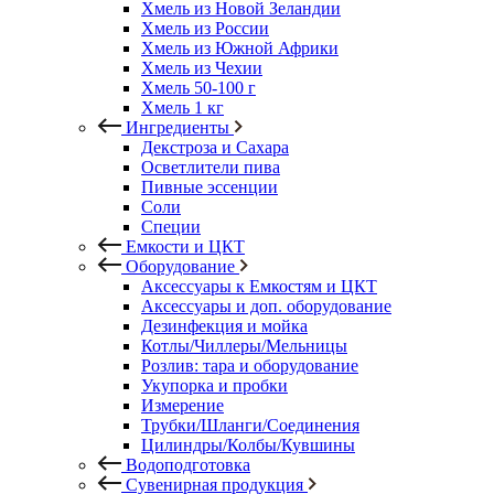
Хмель из Новой Зеландии
Хмель из России
Хмель из Южной Африки
Хмель из Чехии
Хмель 50-100 г
Хмель 1 кг
Ингредиенты
Декстроза и Сахара
Осветлители пива
Пивные эссенции
Соли
Специи
Емкости и ЦКТ
Оборудование
Аксессуары к Емкостям и ЦКТ
Аксессуары и доп. оборудование
Дезинфекция и мойка
Котлы/Чиллеры/Мельницы
Розлив: тара и оборудование
Укупорка и пробки
Измерение
Трубки/Шланги/Соединения
Цилиндры/Колбы/Кувшины
Водоподготовка
Сувенирная продукция