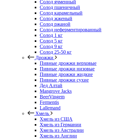
Солод ячменный
Солод пшеничный
Солод карамельный
Солод жженый
Солод ржаной
Солод неферментированный
Солод 1 кг
Солод 5 кг
Солод 9 кг
Солод 25-50 кг
Дрожжи
Пивные дрожжи верховые
Пивные дрожжи низовые
Пивные дрожжи жидкие
Пивные дрожжи сухие
Дед Алтай
Mangrove Jacks
BeerVingem
Fermentis
Lallemand
Хмель
Хмель из США
Хмель из Германии
Хмель из Австралии
Хмель из Англии