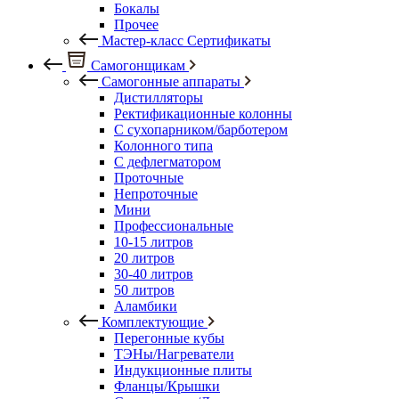
Бокалы
Прочее
Мастер-класс Сертификаты
Самогонщикам
Самогонные аппараты
Дистилляторы
Ректификационные колонны
С сухопарником/барботером
Колонного типа
С дефлегматором
Проточные
Непроточные
Мини
Профессиональные
10-15 литров
20 литров
30-40 литров
50 литров
Аламбики
Комплектующие
Перегонные кубы
ТЭНы/Нагреватели
Индукционные плиты
Фланцы/Крышки