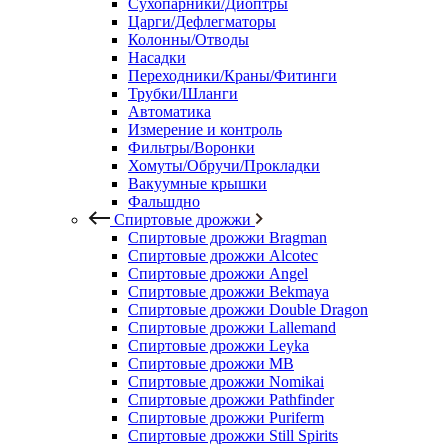
Сухопарники/Диоптры
Царги/Дефлегматоры
Колонны/Отводы
Насадки
Переходники/Краны/Фитинги
Трубки/Шланги
Автоматика
Измерение и контроль
Фильтры/Воронки
Хомуты/Обручи/Прокладки
Вакуумные крышки
Фальшдно
Спиртовые дрожжи
Спиртовые дрожжи Bragman
Спиртовые дрожжи Alcotec
Спиртовые дрожжи Angel
Спиртовые дрожжи Bekmaya
Спиртовые дрожжи Double Dragon
Спиртовые дрожжи Lallemand
Спиртовые дрожжи Leyka
Спиртовые дрожжи MB
Спиртовые дрожжи Nomikai
Спиртовые дрожжи Pathfinder
Спиртовые дрожжи Puriferm
Спиртовые дрожжи Still Spirits