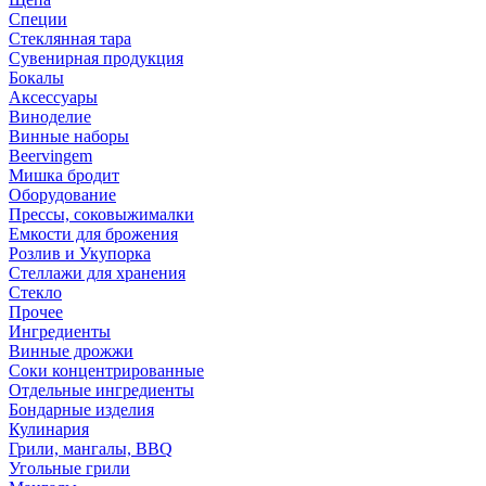
Специи
Стеклянная тара
Сувенирная продукция
Бокалы
Аксессуары
Виноделие
Винные наборы
Beervingem
Мишка бродит
Оборудование
Прессы, соковыжималки
Емкости для брожения
Розлив и Укупорка
Стеллажи для хранения
Стекло
Прочее
Ингредиенты
Винные дрожжи
Соки концентрированные
Отдельные ингредиенты
Бондарные изделия
Кулинария
Грили, мангалы, BBQ
Угольные грили