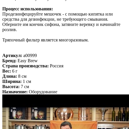
Процесс использования:
Продезинфецируйте мешочек - с помощью кипятка или
средства для дезинфекции, не требующего смывания.
Оберните им кончик сифона, затяните веревку и начинайте
розлив.
Тряпочный фильтр является многоразовым.
Артикул:
a00999
Бренд:
Easy Brew
Страна производства:
Россия
Вес:
6 г
Длина:
8 см
Ширина:
1 см
Высота:
7 см
Назначение:
Оборудование