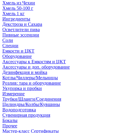
Хмель из Чехии
Хмель 50-100 г
Хмель 1 кг
Ингредиенты
Декстроза и Сахара
Осветлители пива
Пивные эссенции
Соли
Специи
Емкости и ЦКТ
Оборудование
Аксессуары к Емкостям и ЦКТ
Аксессуары и доп. оборудование
Дезинфекция и мойка
Котлы/Чиллеры/Мельницы
Розлив: тара и оборудование
Укупорка и пробки
Измерение
Трубки/Шланги/Соединения
Цилиндры/Колбы/Кувшины
Водоподготовка
Сувенирная продукция
Бокалы
Прочее
Мастер-класс Сертификаты