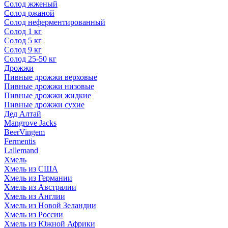
Солод жженый
Солод ржаной
Солод неферментированный
Солод 1 кг
Солод 5 кг
Солод 9 кг
Солод 25-50 кг
Дрожжи
Пивные дрожжи верховые
Пивные дрожжи низовые
Пивные дрожжи жидкие
Пивные дрожжи сухие
Дед Алтай
Mangrove Jacks
BeerVingem
Fermentis
Lallemand
Хмель
Хмель из США
Хмель из Германии
Хмель из Австралии
Хмель из Англии
Хмель из Новой Зеландии
Хмель из России
Хмель из Южной Африки