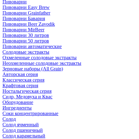
Пивоварни
Пивоварни Easy Brew
Пивоварни Grainfather
Пивоварни Бавария
Пивоварни Beer Zavodik
Пивоварни MirBeer
Пивоварни 30 литров
Пивоварни 50 литров
Пивоварни автоматические
Солодовые экстракты
Охмеленные солодовые экстракты
Неохмеленные солодовые экстракты
Зерновые наборы (All Grain)
Авторская серия
Классическая серия
Крафтовая серия
Ностальгическая серия
Сидр, Медовуха и Квас
Оборудование
Ингредиенты
Соки концентрированные
Солод
Солод ячменный
Солод пшеничный
Солод карамельный