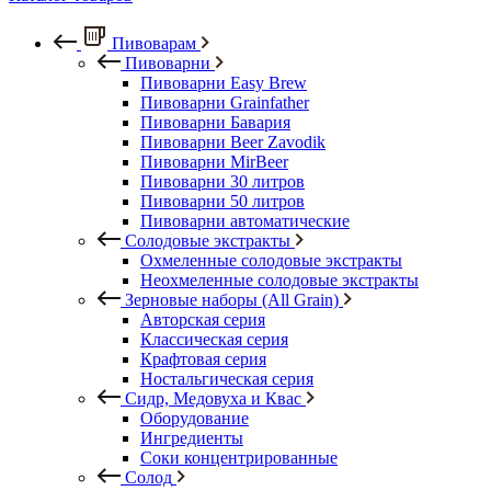
Пивоварам
Пивоварни
Пивоварни Easy Brew
Пивоварни Grainfather
Пивоварни Бавария
Пивоварни Beer Zavodik
Пивоварни MirBeer
Пивоварни 30 литров
Пивоварни 50 литров
Пивоварни автоматические
Солодовые экстракты
Охмеленные солодовые экстракты
Неохмеленные солодовые экстракты
Зерновые наборы (All Grain)
Авторская серия
Классическая серия
Крафтовая серия
Ностальгическая серия
Сидр, Медовуха и Квас
Оборудование
Ингредиенты
Соки концентрированные
Солод