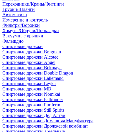
Переходники/Краны/Фитинги
Трубки/Шланги
Автоматика
Измерение и контроль
Фильтры/Воронки
Хомуты/Обручи/Прокладки
Вакуумные крышки
Фальшдно
Спиртовые дрожжи
Спиртовые дрожжи Bragman
Спиртовые дрожжи Alcotec
Спиртовые дрожжи Angel
Спиртовые дрожжи Bekmaya
Спиртовые дрожжи Double Dragon
Спиртовые дрожжи Lallemand
Спиртовые дрожжи Leyka
Спиртовые дрожжи MB
Спиртовые дрожжи Nomikai
Спиртовые дрожжи Pathfinder
Спиртовые дрожжи Puriferm
Спиртовые дрожжи Still Spirits
Спиртовые дрожжи Дед Алтай
Спиртовые дрожжи Домашняя Мануфактура
Спиртовые дрожжи Дрожжевой комбинат
Спиртовые дрожжи Хмельные