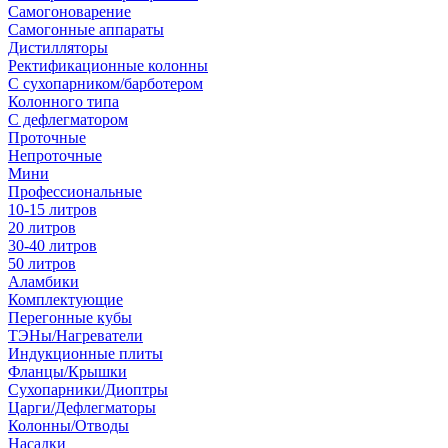
Самогоноварение
Самогонные аппараты
Дистилляторы
Ректификационные колонны
С сухопарником/барботером
Колонного типа
С дефлегматором
Проточные
Непроточные
Мини
Профессиональные
10-15 литров
20 литров
30-40 литров
50 литров
Аламбики
Комплектующие
Перегонные кубы
ТЭНы/Нагреватели
Индукционные плиты
Фланцы/Крышки
Сухопарники/Диоптры
Царги/Дефлегматоры
Колонны/Отводы
Насадки