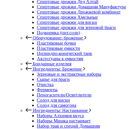
Спиртовые дрожжи Дед Алтай
Спиртовые дрожжи Домашняя Мануфактура
Спиртовые дрожжи Дрожжевой комбинат
Спиртовые дрожжи Хмельные
Спиртовые дрожжи для виски
Спиртовые дрожжи для зерновой браги
Подкормка (пит.соли)
Оборудование: брожение
Пластиковые бочки
Пластиковые емкости
Цилиндро-конический танк
Аксессуары к емкостям
Бондарные изделия
Ингредиенты: Брожение
Зерновые и экстрактные наборы
Сырье для браги
Очистка
Ферменты
Пеногасители/Осветлители
Солод для виски
Солод для самогона
Ингредиенты: Настаивание
Наборы Алхимия вкуса
Наборы Мишка настаивает
Набор трав и специй Домашняя