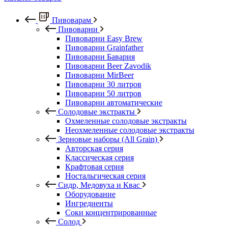
Пивоварам
Пивоварни
Пивоварни Easy Brew
Пивоварни Grainfather
Пивоварни Бавария
Пивоварни Beer Zavodik
Пивоварни MirBeer
Пивоварни 30 литров
Пивоварни 50 литров
Пивоварни автоматические
Солодовые экстракты
Охмеленные солодовые экстракты
Неохмеленные солодовые экстракты
Зерновые наборы (All Grain)
Авторская серия
Классическая серия
Крафтовая серия
Ностальгическая серия
Сидр, Медовуха и Квас
Оборудование
Ингредиенты
Соки концентрированные
Солод