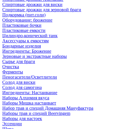
Спиртовые дрожжи для виски
Спиртовые дрожжи для зерновой браги
Подкормка (пит.соли)
Оборудование: брожение
Пластиковые бочки
Пластиковые емкости
Цилиндро-конический танк
Аксессуары к емкостям
Бондарные изделия
Ингредиенты: Брожение
Зерновые и экстрактные наборы
Сырье для браги
Очистка
Ферменты
Пеногасители/Осветлители
Солод для виски
Солод для самогона
Ингредиенты: Настаивание
Наборы Алхимия вкуса
Наборы Мишка настаивает
Набор трав и специй Домашняя Мануфактура
Наборы трав и специй Beervingem
Наборы для настоек
Эссенции
Щепа