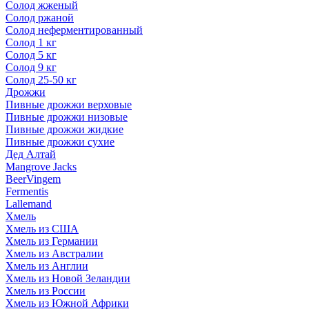
Солод жженый
Солод ржаной
Солод неферментированный
Солод 1 кг
Солод 5 кг
Солод 9 кг
Солод 25-50 кг
Дрожжи
Пивные дрожжи верховые
Пивные дрожжи низовые
Пивные дрожжи жидкие
Пивные дрожжи сухие
Дед Алтай
Mangrove Jacks
BeerVingem
Fermentis
Lallemand
Хмель
Хмель из США
Хмель из Германии
Хмель из Австралии
Хмель из Англии
Хмель из Новой Зеландии
Хмель из России
Хмель из Южной Африки