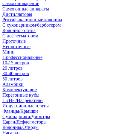
Самогоноварение
Самогонные аппараты
Дистилляторы
Ректификационные колонны
С сухопарником/барботером
Колонного типа
С дефлегматором
Проточные
Непроточные
Мини
Профессиональные
10-15 литров
20 литров
30-40 литров
50 литров
Аламбики
Комплектующие
Перегонные кубы
ТЭНы/Нагреватели
Индукционные плиты
Фланцы/Крышки
Сухопарники/Диоптры
Царги/Дефлегматоры
Колонны/Отводы
Насадки