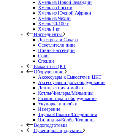
Хмель из Новой Зеландии
Хмель из России
Хмель из Южной Африки
Хмель из Чехии
Хмель 50-100 г
Хмель 1 кг
Ингредиенты
Декстроза и Сахара
Осветлители пива
Пивные эссенции
Соли
Специи
Емкости и ЦКТ
Оборудование
Аксессуары к Емкостям и ЦКТ
Аксессуары и доп. оборудование
Дезинфекция и мойка
Котлы/Чиллеры/Мельницы
Розлив: тара и оборудование
Укупорка и пробки
Измерение
Трубки/Шланги/Соединения
Цилиндры/Колбы/Кувшины
Водоподготовка
Сувенирная продукция