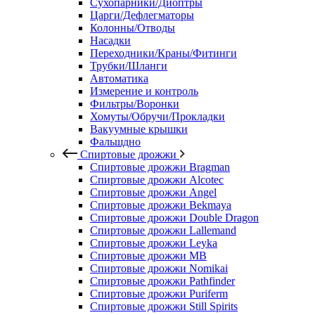
Сухопарники/Диоптры
Царги/Дефлегматоры
Колонны/Отводы
Насадки
Переходники/Краны/Фитинги
Трубки/Шланги
Автоматика
Измерение и контроль
Фильтры/Воронки
Хомуты/Обручи/Прокладки
Вакуумные крышки
Фальшдно
Спиртовые дрожжи
Спиртовые дрожжи Bragman
Спиртовые дрожжи Alcotec
Спиртовые дрожжи Angel
Спиртовые дрожжи Bekmaya
Спиртовые дрожжи Double Dragon
Спиртовые дрожжи Lallemand
Спиртовые дрожжи Leyka
Спиртовые дрожжи MB
Спиртовые дрожжи Nomikai
Спиртовые дрожжи Pathfinder
Спиртовые дрожжи Puriferm
Спиртовые дрожжи Still Spirits