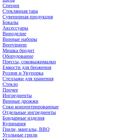
Специи
Стеклянная тара
Сувенирная продукция
Бокалы
Аксессуары
Виноделие
Винные наборы
Beervingem
Мишка бродит
Оборудование
Прессы, соковыжималки
Емкости для брожения
Розлив и Укупорка
Стеллажи для хранения
Стекло
Прочее
Ингредиенты
Винные дрожжи
Соки концентрированные
Отдельные ингредиенты
Бондарные изделия
Кулинария
Грили, мангалы, BBQ
Угольные грили