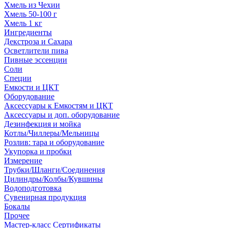
Хмель из Чехии
Хмель 50-100 г
Хмель 1 кг
Ингредиенты
Декстроза и Сахара
Осветлители пива
Пивные эссенции
Соли
Специи
Емкости и ЦКТ
Оборудование
Аксессуары к Емкостям и ЦКТ
Аксессуары и доп. оборудование
Дезинфекция и мойка
Котлы/Чиллеры/Мельницы
Розлив: тара и оборудование
Укупорка и пробки
Измерение
Трубки/Шланги/Соединения
Цилиндры/Колбы/Кувшины
Водоподготовка
Сувенирная продукция
Бокалы
Прочее
Мастер-класс Сертификаты