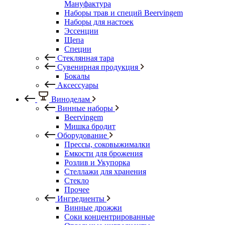
Мануфактура
Наборы трав и специй Beervingem
Наборы для настоек
Эссенции
Щепа
Специи
Стеклянная тара
Сувенирная продукция
Бокалы
Аксессуары
Виноделам
Винные наборы
Beervingem
Мишка бродит
Оборудование
Прессы, соковыжималки
Емкости для брожения
Розлив и Укупорка
Стеллажи для хранения
Стекло
Прочее
Ингредиенты
Винные дрожжи
Соки концентрированные