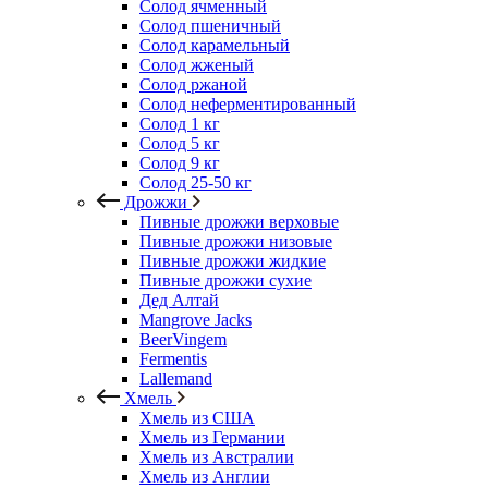
Солод ячменный
Солод пшеничный
Солод карамельный
Солод жженый
Солод ржаной
Солод неферментированный
Солод 1 кг
Солод 5 кг
Солод 9 кг
Солод 25-50 кг
Дрожжи
Пивные дрожжи верховые
Пивные дрожжи низовые
Пивные дрожжи жидкие
Пивные дрожжи сухие
Дед Алтай
Mangrove Jacks
BeerVingem
Fermentis
Lallemand
Хмель
Хмель из США
Хмель из Германии
Хмель из Австралии
Хмель из Англии