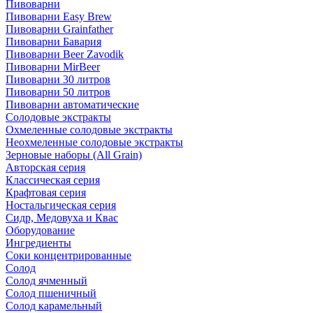
Пивоварни
Пивоварни Easy Brew
Пивоварни Grainfather
Пивоварни Бавария
Пивоварни Beer Zavodik
Пивоварни MirBeer
Пивоварни 30 литров
Пивоварни 50 литров
Пивоварни автоматические
Солодовые экстракты
Охмеленные солодовые экстракты
Неохмеленные солодовые экстракты
Зерновые наборы (All Grain)
Авторская серия
Классическая серия
Крафтовая серия
Ностальгическая серия
Сидр, Медовуха и Квас
Оборудование
Ингредиенты
Соки концентрированные
Солод
Солод ячменный
Солод пшеничный
Солод карамельный