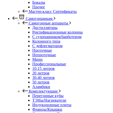
Бокалы
Прочее
Мастер-класс Сертификаты
Самогонщикам
Самогонные аппараты
Дистилляторы
Ректификационные колонны
С сухопарником/барботером
Колонного типа
С дефлегматором
Проточные
Непроточные
Мини
Профессиональные
10-15 литров
20 литров
30-40 литров
50 литров
Аламбики
Комплектующие
Перегонные кубы
ТЭНы/Нагреватели
Индукционные плиты
Фланцы/Крышки