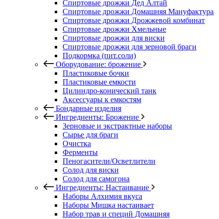
Спиртовые дрожжи Дед Алтай
Спиртовые дрожжи Домашняя Мануфактура
Спиртовые дрожжи Дрожжевой комбинат
Спиртовые дрожжи Хмельные
Спиртовые дрожжи для виски
Спиртовые дрожжи для зерновой браги
Подкормка (пит.соли)
Оборудование: брожение
Пластиковые бочки
Пластиковые емкости
Цилиндро-конический танк
Аксессуары к емкостям
Бондарные изделия
Ингредиенты: Брожение
Зерновые и экстрактные наборы
Сырье для браги
Очистка
Ферменты
Пеногасители/Осветлители
Солод для виски
Солод для самогона
Ингредиенты: Настаивание
Наборы Алхимия вкуса
Наборы Мишка настаивает
Набор трав и специй Домашняя