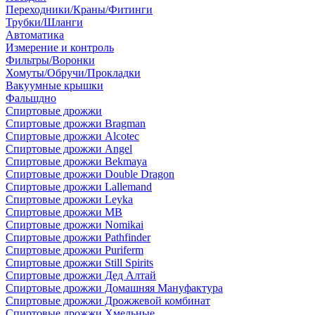
Переходники/Краны/Фитинги
Трубки/Шланги
Автоматика
Измерение и контроль
Фильтры/Воронки
Хомуты/Обручи/Прокладки
Вакуумные крышки
Фальшдно
Спиртовые дрожжи
Спиртовые дрожжи Bragman
Спиртовые дрожжи Alcotec
Спиртовые дрожжи Angel
Спиртовые дрожжи Bekmaya
Спиртовые дрожжи Double Dragon
Спиртовые дрожжи Lallemand
Спиртовые дрожжи Leyka
Спиртовые дрожжи MB
Спиртовые дрожжи Nomikai
Спиртовые дрожжи Pathfinder
Спиртовые дрожжи Puriferm
Спиртовые дрожжи Still Spirits
Спиртовые дрожжи Дед Алтай
Спиртовые дрожжи Домашняя Мануфактура
Спиртовые дрожжи Дрожжевой комбинат
Спиртовые дрожжи Хмельные