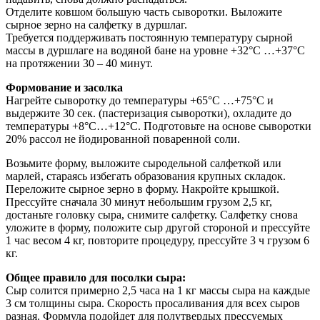
Отделите ковшом большую часть сыворотки. Выложите
сырное зерно на салфетку в дуршлаг.
Требуется поддерживать постоянную температуру сырной
массы в дуршлаге на водяной бане на уровне +32°С …+37°С
на протяжении 30 – 40 минут.
Формование и засолка
Нагрейте сыворотку до температуры +65°С …+75°С и
выдержите 30 сек. (пастеризация сыворотки), охладите до
температуры +8°С…+12°С. Подготовьте на основе сыворотки
20% рассол не йодированной поваренной соли.
Возьмите форму, выложите сыродельной салфеткой или
марлей, стараясь избегать образования крупных складок.
Переложите сырное зерно в форму. Накройте крышкой.
Прессуйте сначала 30 минут небольшим грузом 2,5 кг,
достаньте головку сыра, снимите салфетку. Салфетку снова
уложите в форму, положите сыр другой стороной и прессуйте
1 час весом 4 кг, повторите процедуру, прессуйте 3 ч грузом 6
кг.
Общее правило для посолки сыра:
Сыр солится примерно 2,5 часа на 1 кг массы сыра на каждые
3 см толщины сыра. Скорость просаливания для всех сыров
разная. Формула подойдет для полутвердых прессуемых