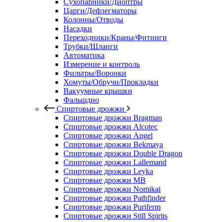
Сухопарники/Диоптры
Царги/Дефлегматоры
Колонны/Отводы
Насадки
Переходники/Краны/Фитинги
Трубки/Шланги
Автоматика
Измерение и контроль
Фильтры/Воронки
Хомуты/Обручи/Прокладки
Вакуумные крышки
Фальшдно
Спиртовые дрожжи
Спиртовые дрожжи Bragman
Спиртовые дрожжи Alcotec
Спиртовые дрожжи Angel
Спиртовые дрожжи Bekmaya
Спиртовые дрожжи Double Dragon
Спиртовые дрожжи Lallemand
Спиртовые дрожжи Leyka
Спиртовые дрожжи MB
Спиртовые дрожжи Nomikai
Спиртовые дрожжи Pathfinder
Спиртовые дрожжи Puriferm
Спиртовые дрожжи Still Spirits