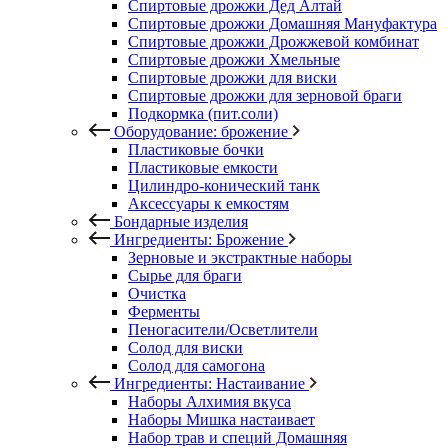
Спиртовые дрожжи Дед Алтай
Спиртовые дрожжи Домашняя Мануфактура
Спиртовые дрожжи Дрожжевой комбинат
Спиртовые дрожжи Хмельные
Спиртовые дрожжи для виски
Спиртовые дрожжи для зерновой браги
Подкормка (пит.соли)
Оборудование: брожение
Пластиковые бочки
Пластиковые емкости
Цилиндро-конический танк
Аксессуары к емкостям
Бондарные изделия
Ингредиенты: Брожение
Зерновые и экстрактные наборы
Сырье для браги
Очистка
Ферменты
Пеногасители/Осветлители
Солод для виски
Солод для самогона
Ингредиенты: Настаивание
Наборы Алхимия вкуса
Наборы Мишка настаивает
Набор трав и специй Домашняя