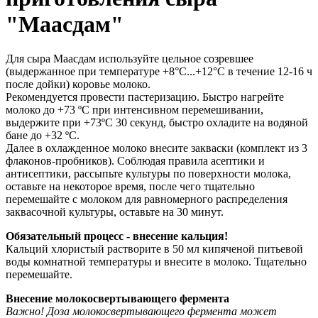
"Маасдам"
Для сыра Маасдам используйте цельное созревшее
(выдержанное при температуре +8°C...+12°С в течение 12-16 ч
после дойки) коровье молоко.
Рекомендуется провести пастеризацию. Быстро нагрейте
молоко до +73 ºС при интенсивном перемешивании,
выдержите при +73ºС 30 секунд, быстро охладите на водяной
бане до +32 ºС.
Далее в охлажденное молоко внесите закваски (комплект из 3
флаконов-пробников). Соблюдая правила асептики и
антисептики, рассыпьте культуры по поверхности молока,
оставьте на некоторое время, после чего тщательно
перемешайте с молоком для равномерного распределения
заквасочной культуры, оставьте на 30 минут.
Обязательный процесс - внесение кальция!
Кальций хлористый растворите в 50 мл кипяченой питьевой
воды комнатной температуры и внесите в молоко. Тщательно
перемешайте.
Внесение
молокосвертывающего
фермента
Важно! Доза молокосвертывающего фермента может