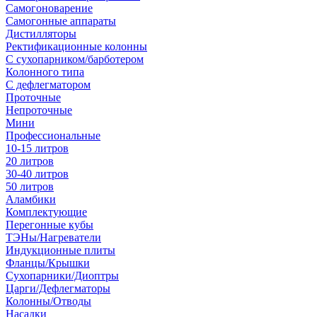
Самогоноварение
Самогонные аппараты
Дистилляторы
Ректификационные колонны
С сухопарником/барботером
Колонного типа
С дефлегматором
Проточные
Непроточные
Мини
Профессиональные
10-15 литров
20 литров
30-40 литров
50 литров
Аламбики
Комплектующие
Перегонные кубы
ТЭНы/Нагреватели
Индукционные плиты
Фланцы/Крышки
Сухопарники/Диоптры
Царги/Дефлегматоры
Колонны/Отводы
Насадки