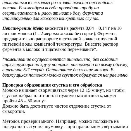
отличаться в несколько раз в зависимости от свойств
молока. Рекомендуем всегда проводить пробу на
свертываемость и рассчитывать дозу фермента
индивидуально для каждого конкретного случая.
Пепсин-ренин Meito
вносится из расчета 0,04 – 0,14 г на 10
литров молока (1 - 2
мерных ложки
без горки). Фермент
предварительно растворите в столовой ложке кипяченой
питьевой воды комнатной температуры. Внесите раствор
фермента в молоко и тщательно перемешайте*.
*помешивание осуществляется интенсивно, без создания
циркулирующих по кругу потоков, равномерно по всему объёму,
в течение 5-7 секунд.
Остановите движение молока. В
движущихся потоках молока сгусток образуется неправильно.
Проверка образования сгустка и его обработка
Молоко начинает сворачиваться через 12-15 минут, но чтобы
сгусток набрал плотность и нужную кислотность, может
пройти 45 – 50 минут.
Должно быть достигнуто чистое отделение сгустка от
сыворотки.
Методов проверки много. Например, можно положить на
поверхность сгустка шумовку – при правильном свёртывании