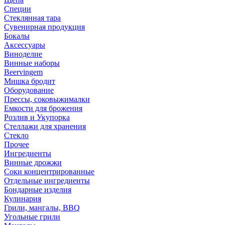
Специи
Стеклянная тара
Сувенирная продукция
Бокалы
Аксессуары
Виноделие
Винные наборы
Beervingem
Мишка бродит
Оборудование
Прессы, соковыжималки
Емкости для брожения
Розлив и Укупорка
Стеллажи для хранения
Стекло
Прочее
Ингредиенты
Винные дрожжи
Соки концентрированные
Отдельные ингредиенты
Бондарные изделия
Кулинария
Грили, мангалы, BBQ
Угольные грили