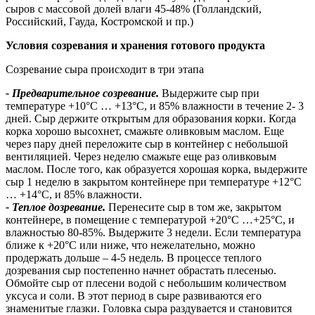
сыров с массовой долей влаги 45-48% (Голландский,
Российский, Гауда, Костромской и пр.)
Условия созревания и хранения готового продукта
Созревание сыра происходит в три этапа
- Предварительное созревание.
Выдержите сыр при
температуре +10°С … +13°С, и 85% влажности в течение 2- 3
дней. Сыр держите открытым для образования корки. Когда
корка хорошо высохнет, смажьте оливковым маслом. Еще
через пару дней переложите сыр в контейнер с небольшой
вентиляцией. Через неделю смажьте еще раз оливковым
маслом. После того, как образуется хорошая корка, выдержите
сыр 1 неделю в закрытом контейнере при температуре +12°С
… +14°С, и 85% влажности.
- Теплое дозревание.
Перенесите сыр в том же, закрытом
контейнере, в помещение с температурой +20°С …+25°С, и
влажностью 80-85%. Выдержите 3 недели. Если температура
ближе к +20°С или ниже, что нежелательно, можно
продержать дольше – 4-5 недель. В процессе теплого
дозревания сыр постепенно начнет обрастать плесенью.
Обмойте сыр от плесени водой с небольшим количеством
уксуса и соли. В этот период в сыре развиваются его
знаменитые глазки. Головка сыра раздувается и становится