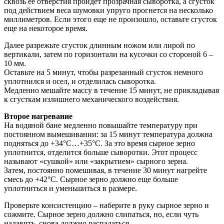
сквозь её отверстия пройдет прозрачная сыворотка, а сгусток
под действием веса шумовки упруго прогнется на несколько
миллиметров. Если этого еще не произошло, оставьте сгусток
еще на некоторое время.
Далее разрежьте сгусток длинным ножом или лирой по
вертикали, затем по горизонтали на кусочки со стороной 6 –
10 мм.
Оставьте на 5 минут, чтобы разрезанный сгусток немного
уплотнился и осел, и отделилась сыворотка.
Медленно мешайте массу в течение 15 минут, не прикладывая
к сгусткам излишнего механического воздействия.
Второе нагревание
На водяной бане медленно повышайте температуру при
постоянном вымешивании: за 15 минут температура должна
подняться до +34°С…+35°С. За это время сырное зерно
уплотнится, отделится больше сыворотки. Этот процесс
называют «сушкой» или «закрытием» сырного зерна.
Затем, постоянно помешивая, в течение 30 минут нагрейте
смесь до +42°С. Сырное зерно должно еще больше
уплотниться и уменьшиться в размере.
Проверьте консистенцию – наберите в руку сырное зерно и
сожмите. Сырное зерно должно слипаться, но, если чуть
надавить, снова должно распадаться.