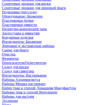
Спиртовые дрожжи для виски
Спиртовые дрожжи для зерновой браги
Подкормка (пит.соли)
Оборудование: брожение
Пластиковые бочки
Пластиковые емкости
Цилиндро-конический танк
Аксессуары к емкостям
Бондарные изделия
Ингредиенты: Брожение
Зерновые и экстрактные наборы
Сырье для браги
Очистка
Ферменты
Пеногасители/Осветлители
Солод для виски
Солод для самогона
Ингредиенты: Настаивание
Наборы Алхимия вкуса
Наборы Мишка настаивает
Набор трав и специй Домашняя Мануфактура
Наборы трав и специй Beervingem
Наборы для настоек
Эссенции
Щепа