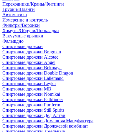
Переходники/Краны/Фитинги
Трубки/Шланги
Автоматика
Измерение и контроль
Фильтры/Воронки
Хомуты/Обручи/Прокладки
Вакуумные крышки
Фальшдно
Спиртовые дрожжи
Спиртовые дрожжи Bragman
Спиртовые дрожжи Alcotec
Спиртовые дрожжи Angel
Спиртовые дрожжи Bekmaya
Спиртовые дрожжи Double Dragon
Спиртовые дрожжи Lallemand
Спиртовые дрожжи Leyka
Спиртовые дрожжи MB
Спиртовые дрожжи Nomikai
Спиртовые дрожжи Pathfinder
Спиртовые дрожжи Puriferm
Спиртовые дрожжи Still Spirits
Спиртовые дрожжи Дед Алтай
Спиртовые дрожжи Домашняя Мануфактура
Спиртовые дрожжи Дрожжевой комбинат
Спиртовые дрожжи Хмельные