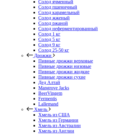
Солод ячменный
Солод пшеничный
Солод карамельный
Солод жженый
Солод ржаной
Солод неферментированный
Солод 1 кг
Солод 5 кг
Солод 9 кг
Солод 25-50 кг
Дрожжи
Пивные дрожжи верховые
Пивные дрожжи низовые
Пивные дрожжи жидкие
Пивные дрожжи сухие
Дед Алтай
Mangrove Jacks
BeerVingem
Fermentis
Lallemand
Хмель
Хмель из США
Хмель из Германии
Хмель из Австралии
Хмель из Англии