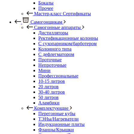
Бокалы
Прочее
Мастер-класс Сертификаты
Самогонщикам
Самогонные аппараты
Дистилляторы
Ректификационные колонны
С сухопарником/барботером
Колонного типа
С дефлегматором
Проточные
Непроточные
Мини
Профессиональные
10-15 литров
20 литров
30-40 литров
50 литров
Аламбики
Комплектующие
Перегонные кубы
ТЭНы/Нагреватели
Индукционные плиты
Фланцы/Крышки