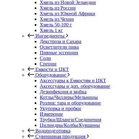
Хмель из Новой Зеландии
Хмель из России
Хмель из Южной Африки
Хмель из Чехии
Хмель 50-100 г
Хмель 1 кг
Ингредиенты
Декстроза и Сахара
Осветлители пива
Пивные эссенции
Соли
Специи
Емкости и ЦКТ
Оборудование
Аксессуары к Емкостям и ЦКТ
Аксессуары и доп. оборудование
Дезинфекция и мойка
Котлы/Чиллеры/Мельницы
Розлив: тара и оборудование
Укупорка и пробки
Измерение
Трубки/Шланги/Соединения
Цилиндры/Колбы/Кувшины
Водоподготовка
Сувенирная продукция