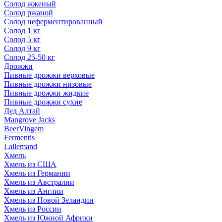
Солод жженый
Солод ржаной
Солод неферментированный
Солод 1 кг
Солод 5 кг
Солод 9 кг
Солод 25-50 кг
Дрожжи
Пивные дрожжи верховые
Пивные дрожжи низовые
Пивные дрожжи жидкие
Пивные дрожжи сухие
Дед Алтай
Mangrove Jacks
BeerVingem
Fermentis
Lallemand
Хмель
Хмель из США
Хмель из Германии
Хмель из Австралии
Хмель из Англии
Хмель из Новой Зеландии
Хмель из России
Хмель из Южной Африки