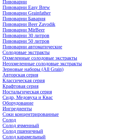
Пивоварни
Пивоварни Easy Brew
Пивоварни Grainfather
Пивоварни Бавария
Пивоварни Beer Zavodik
Пивоварни MirBeer
Пивоварни 30 литров
Пивоварни 50 литров
Пивоварни автоматические
Солодовые экстракты
Охмеленные солодовые экстракты
Неохмеленные солодовые экстракты
Зерновые наборы (All Grain)
Авторская серия
Классическая серия
Крафтовая серия
Ностальгическая серия
Сидр, Медовуха и Квас
Оборудование
Ингредиенты
Соки концентрированные
Солод
Солод ячменный
Солод пшеничный
Солод карамельный