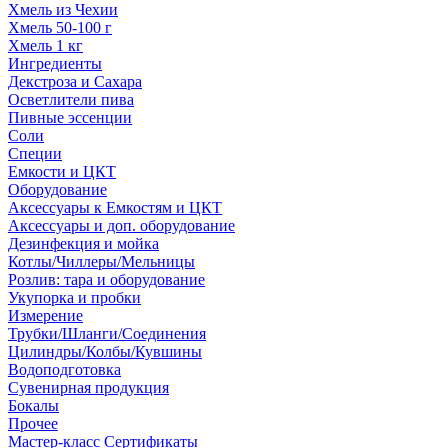
Хмель из Чехии
Хмель 50-100 г
Хмель 1 кг
Ингредиенты
Декстроза и Сахара
Осветлители пива
Пивные эссенции
Соли
Специи
Емкости и ЦКТ
Оборудование
Аксессуары к Емкостям и ЦКТ
Аксессуары и доп. оборудование
Дезинфекция и мойка
Котлы/Чиллеры/Мельницы
Розлив: тара и оборудование
Укупорка и пробки
Измерение
Трубки/Шланги/Соединения
Цилиндры/Колбы/Кувшины
Водоподготовка
Сувенирная продукция
Бокалы
Прочее
Мастер-класс Сертификаты