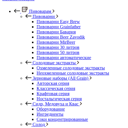
Пивоварам
Пивоварни
Пивоварни Easy Brew
Пивоварни Grainfather
Пивоварни Бавария
Пивоварни Beer Zavodik
Пивоварни MirBeer
Пивоварни 30 литров
Пивоварни 50 литров
Пивоварни автоматические
Солодовые экстракты
Охмеленные солодовые экстракты
Неохмеленные солодовые экстракты
Зерновые наборы (All Grain)
Авторская серия
Классическая серия
Крафтовая серия
Ностальгическая серия
Сидр, Медовуха и Квас
Оборудование
Ингредиенты
Соки концентрированные
Солод