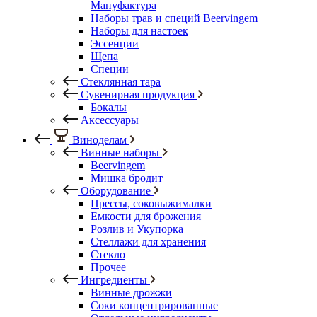
Мануфактура
Наборы трав и специй Beervingem
Наборы для настоек
Эссенции
Щепа
Специи
Стеклянная тара
Сувенирная продукция
Бокалы
Аксессуары
Виноделам
Винные наборы
Beervingem
Мишка бродит
Оборудование
Прессы, соковыжималки
Емкости для брожения
Розлив и Укупорка
Стеллажи для хранения
Стекло
Прочее
Ингредиенты
Винные дрожжи
Соки концентрированные