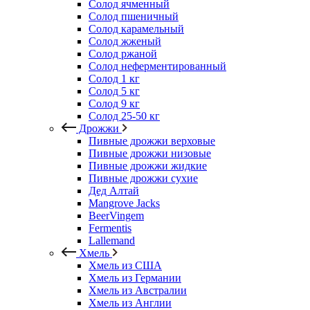
Солод ячменный
Солод пшеничный
Солод карамельный
Солод жженый
Солод ржаной
Солод неферментированный
Солод 1 кг
Солод 5 кг
Солод 9 кг
Солод 25-50 кг
Дрожжи
Пивные дрожжи верховые
Пивные дрожжи низовые
Пивные дрожжи жидкие
Пивные дрожжи сухие
Дед Алтай
Mangrove Jacks
BeerVingem
Fermentis
Lallemand
Хмель
Хмель из США
Хмель из Германии
Хмель из Австралии
Хмель из Англии