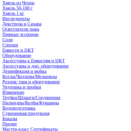
Хмель из Чехии
Хмель 50-100 г
Хмель 1 кг
Ингредиенты
Декстроза и Сахара
Осветлители пива
Пивные эссенции
Соли
Специи
Емкости и ЦКТ
Оборудование
Аксессуары к Емкостям и ЦКТ
Аксессуары и доп. оборудование
Дезинфекция и мойка
Котлы/Чиллеры/Мельницы
Розлив: тара и оборудование
Укупорка и пробки
Измерение
Трубки/Шланги/Соединения
Цилиндры/Колбы/Кувшины
Водоподготовка
Сувенирная продукция
Бокалы
Прочее
Мастер-класс Сертификаты