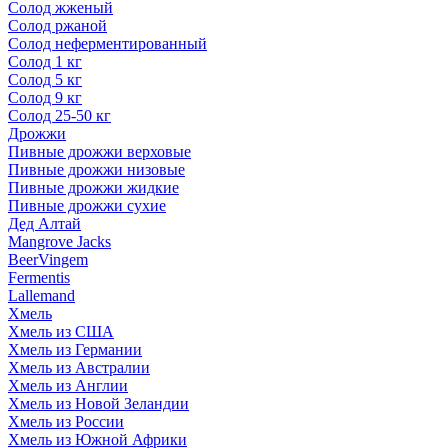
Солод жженый
Солод ржаной
Солод неферментированный
Солод 1 кг
Солод 5 кг
Солод 9 кг
Солод 25-50 кг
Дрожжи
Пивные дрожжи верховые
Пивные дрожжи низовые
Пивные дрожжи жидкие
Пивные дрожжи сухие
Дед Алтай
Mangrove Jacks
BeerVingem
Fermentis
Lallemand
Хмель
Хмель из США
Хмель из Германии
Хмель из Австралии
Хмель из Англии
Хмель из Новой Зеландии
Хмель из России
Хмель из Южной Африки