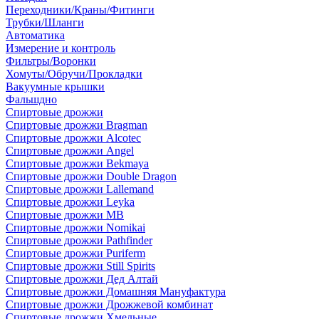
Переходники/Краны/Фитинги
Трубки/Шланги
Автоматика
Измерение и контроль
Фильтры/Воронки
Хомуты/Обручи/Прокладки
Вакуумные крышки
Фальшдно
Спиртовые дрожжи
Спиртовые дрожжи Bragman
Спиртовые дрожжи Alcotec
Спиртовые дрожжи Angel
Спиртовые дрожжи Bekmaya
Спиртовые дрожжи Double Dragon
Спиртовые дрожжи Lallemand
Спиртовые дрожжи Leyka
Спиртовые дрожжи MB
Спиртовые дрожжи Nomikai
Спиртовые дрожжи Pathfinder
Спиртовые дрожжи Puriferm
Спиртовые дрожжи Still Spirits
Спиртовые дрожжи Дед Алтай
Спиртовые дрожжи Домашняя Мануфактура
Спиртовые дрожжи Дрожжевой комбинат
Спиртовые дрожжи Хмельные