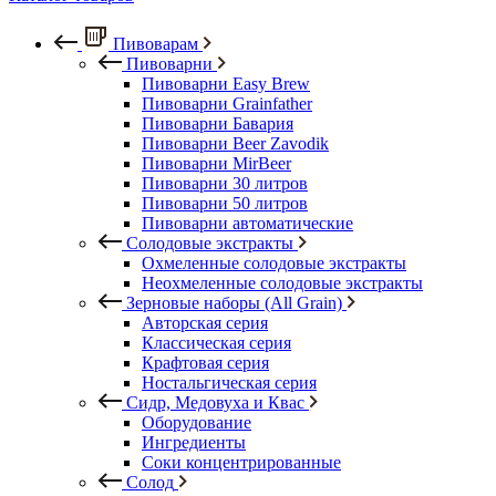
Пивоварам
Пивоварни
Пивоварни Easy Brew
Пивоварни Grainfather
Пивоварни Бавария
Пивоварни Beer Zavodik
Пивоварни MirBeer
Пивоварни 30 литров
Пивоварни 50 литров
Пивоварни автоматические
Солодовые экстракты
Охмеленные солодовые экстракты
Неохмеленные солодовые экстракты
Зерновые наборы (All Grain)
Авторская серия
Классическая серия
Крафтовая серия
Ностальгическая серия
Сидр, Медовуха и Квас
Оборудование
Ингредиенты
Соки концентрированные
Солод