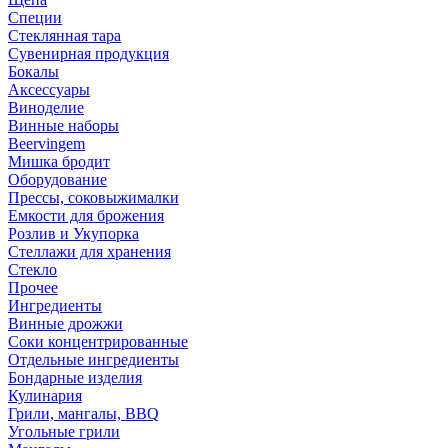
Специи
Стеклянная тара
Сувенирная продукция
Бокалы
Аксессуары
Виноделие
Винные наборы
Beervingem
Мишка бродит
Оборудование
Прессы, соковыжималки
Емкости для брожения
Розлив и Укупорка
Стеллажи для хранения
Стекло
Прочее
Ингредиенты
Винные дрожжи
Соки концентрированные
Отдельные ингредиенты
Бондарные изделия
Кулинария
Грили, мангалы, BBQ
Угольные грили