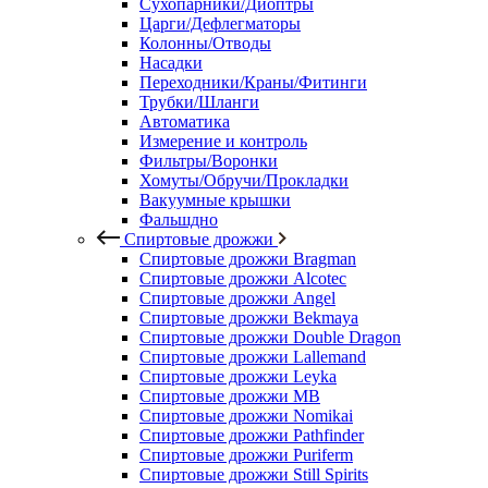
Сухопарники/Диоптры
Царги/Дефлегматоры
Колонны/Отводы
Насадки
Переходники/Краны/Фитинги
Трубки/Шланги
Автоматика
Измерение и контроль
Фильтры/Воронки
Хомуты/Обручи/Прокладки
Вакуумные крышки
Фальшдно
Спиртовые дрожжи
Спиртовые дрожжи Bragman
Спиртовые дрожжи Alcotec
Спиртовые дрожжи Angel
Спиртовые дрожжи Bekmaya
Спиртовые дрожжи Double Dragon
Спиртовые дрожжи Lallemand
Спиртовые дрожжи Leyka
Спиртовые дрожжи MB
Спиртовые дрожжи Nomikai
Спиртовые дрожжи Pathfinder
Спиртовые дрожжи Puriferm
Спиртовые дрожжи Still Spirits