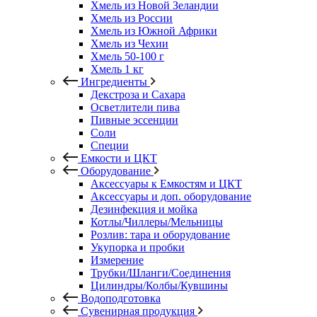
Хмель из Новой Зеландии
Хмель из России
Хмель из Южной Африки
Хмель из Чехии
Хмель 50-100 г
Хмель 1 кг
Ингредиенты
Декстроза и Сахара
Осветлители пива
Пивные эссенции
Соли
Специи
Емкости и ЦКТ
Оборудование
Аксессуары к Емкостям и ЦКТ
Аксессуары и доп. оборудование
Дезинфекция и мойка
Котлы/Чиллеры/Мельницы
Розлив: тара и оборудование
Укупорка и пробки
Измерение
Трубки/Шланги/Соединения
Цилиндры/Колбы/Кувшины
Водоподготовка
Сувенирная продукция