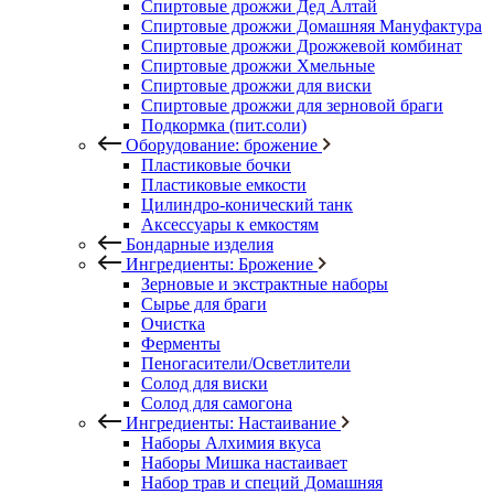
Спиртовые дрожжи Дед Алтай
Спиртовые дрожжи Домашняя Мануфактура
Спиртовые дрожжи Дрожжевой комбинат
Спиртовые дрожжи Хмельные
Спиртовые дрожжи для виски
Спиртовые дрожжи для зерновой браги
Подкормка (пит.соли)
Оборудование: брожение
Пластиковые бочки
Пластиковые емкости
Цилиндро-конический танк
Аксессуары к емкостям
Бондарные изделия
Ингредиенты: Брожение
Зерновые и экстрактные наборы
Сырье для браги
Очистка
Ферменты
Пеногасители/Осветлители
Солод для виски
Солод для самогона
Ингредиенты: Настаивание
Наборы Алхимия вкуса
Наборы Мишка настаивает
Набор трав и специй Домашняя