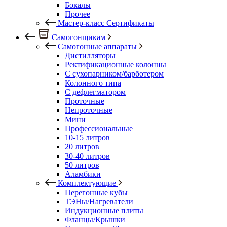
Бокалы
Прочее
Мастер-класс Сертификаты
Самогонщикам
Самогонные аппараты
Дистилляторы
Ректификационные колонны
С сухопарником/барботером
Колонного типа
С дефлегматором
Проточные
Непроточные
Мини
Профессиональные
10-15 литров
20 литров
30-40 литров
50 литров
Аламбики
Комплектующие
Перегонные кубы
ТЭНы/Нагреватели
Индукционные плиты
Фланцы/Крышки