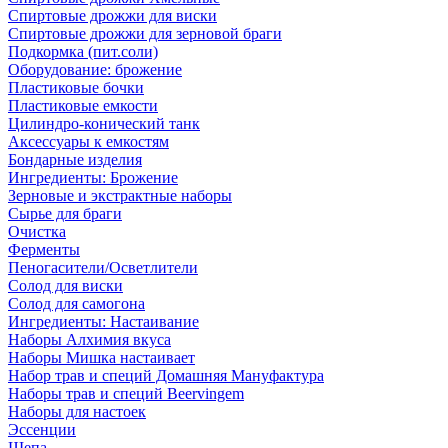
Спиртовые дрожжи для виски
Спиртовые дрожжи для зерновой браги
Подкормка (пит.соли)
Оборудование: брожение
Пластиковые бочки
Пластиковые емкости
Цилиндро-конический танк
Аксессуары к емкостям
Бондарные изделия
Ингредиенты: Брожение
Зерновые и экстрактные наборы
Сырье для браги
Очистка
Ферменты
Пеногасители/Осветлители
Солод для виски
Солод для самогона
Ингредиенты: Настаивание
Наборы Алхимия вкуса
Наборы Мишка настаивает
Набор трав и специй Домашняя Мануфактура
Наборы трав и специй Beervingem
Наборы для настоек
Эссенции
Щепа