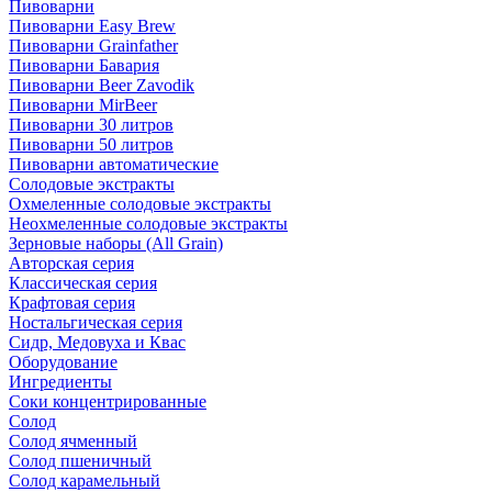
Пивоварни
Пивоварни Easy Brew
Пивоварни Grainfather
Пивоварни Бавария
Пивоварни Beer Zavodik
Пивоварни MirBeer
Пивоварни 30 литров
Пивоварни 50 литров
Пивоварни автоматические
Солодовые экстракты
Охмеленные солодовые экстракты
Неохмеленные солодовые экстракты
Зерновые наборы (All Grain)
Авторская серия
Классическая серия
Крафтовая серия
Ностальгическая серия
Сидр, Медовуха и Квас
Оборудование
Ингредиенты
Соки концентрированные
Солод
Солод ячменный
Солод пшеничный
Солод карамельный