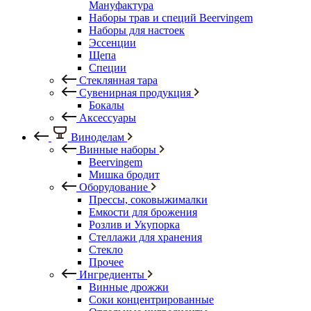
Мануфактура
Наборы трав и специй Beervingem
Наборы для настоек
Эссенции
Щепа
Специи
Стеклянная тара
Сувенирная продукция
Бокалы
Аксессуары
Виноделам
Винные наборы
Beervingem
Мишка бродит
Оборудование
Прессы, соковыжималки
Емкости для брожения
Розлив и Укупорка
Стеллажи для хранения
Стекло
Прочее
Ингредиенты
Винные дрожжи
Соки концентрированные