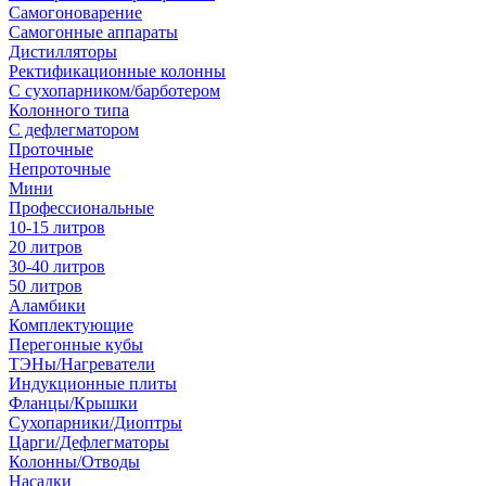
Самогоноварение
Самогонные аппараты
Дистилляторы
Ректификационные колонны
С сухопарником/барботером
Колонного типа
С дефлегматором
Проточные
Непроточные
Мини
Профессиональные
10-15 литров
20 литров
30-40 литров
50 литров
Аламбики
Комплектующие
Перегонные кубы
ТЭНы/Нагреватели
Индукционные плиты
Фланцы/Крышки
Сухопарники/Диоптры
Царги/Дефлегматоры
Колонны/Отводы
Насадки