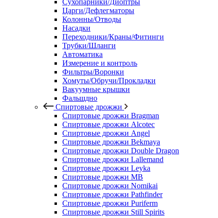
Сухопарники/Диоптры
Царги/Дефлегматоры
Колонны/Отводы
Насадки
Переходники/Краны/Фитинги
Трубки/Шланги
Автоматика
Измерение и контроль
Фильтры/Воронки
Хомуты/Обручи/Прокладки
Вакуумные крышки
Фальшдно
Спиртовые дрожжи
Спиртовые дрожжи Bragman
Спиртовые дрожжи Alcotec
Спиртовые дрожжи Angel
Спиртовые дрожжи Bekmaya
Спиртовые дрожжи Double Dragon
Спиртовые дрожжи Lallemand
Спиртовые дрожжи Leyka
Спиртовые дрожжи MB
Спиртовые дрожжи Nomikai
Спиртовые дрожжи Pathfinder
Спиртовые дрожжи Puriferm
Спиртовые дрожжи Still Spirits