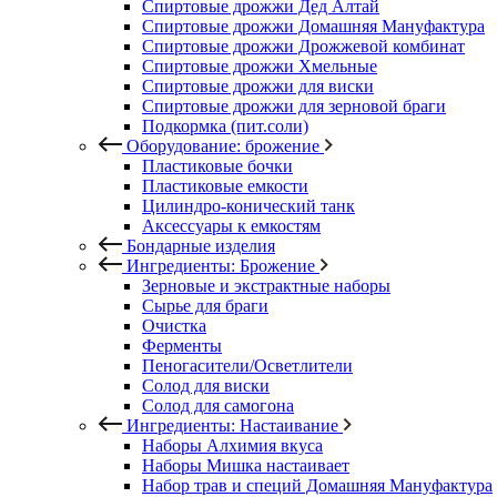
Спиртовые дрожжи Дед Алтай
Спиртовые дрожжи Домашняя Мануфактура
Спиртовые дрожжи Дрожжевой комбинат
Спиртовые дрожжи Хмельные
Спиртовые дрожжи для виски
Спиртовые дрожжи для зерновой браги
Подкормка (пит.соли)
Оборудование: брожение
Пластиковые бочки
Пластиковые емкости
Цилиндро-конический танк
Аксессуары к емкостям
Бондарные изделия
Ингредиенты: Брожение
Зерновые и экстрактные наборы
Сырье для браги
Очистка
Ферменты
Пеногасители/Осветлители
Солод для виски
Солод для самогона
Ингредиенты: Настаивание
Наборы Алхимия вкуса
Наборы Мишка настаивает
Набор трав и специй Домашняя Мануфактура