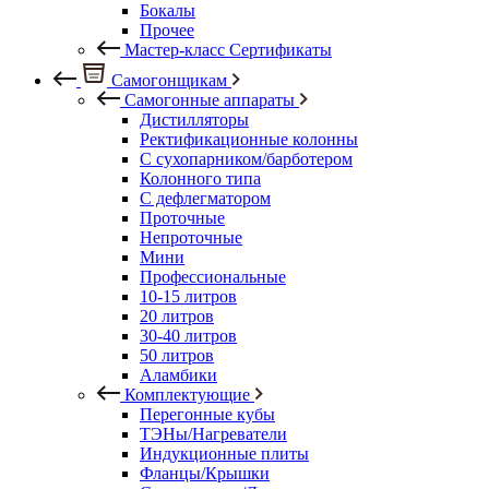
Бокалы
Прочее
Мастер-класс Сертификаты
Самогонщикам
Самогонные аппараты
Дистилляторы
Ректификационные колонны
С сухопарником/барботером
Колонного типа
С дефлегматором
Проточные
Непроточные
Мини
Профессиональные
10-15 литров
20 литров
30-40 литров
50 литров
Аламбики
Комплектующие
Перегонные кубы
ТЭНы/Нагреватели
Индукционные плиты
Фланцы/Крышки