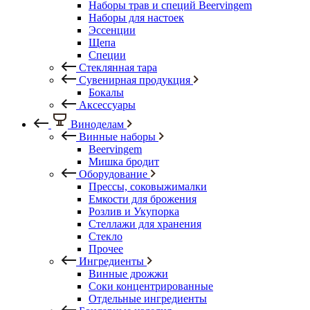
Наборы трав и специй Beervingem
Наборы для настоек
Эссенции
Щепа
Специи
Стеклянная тара
Сувенирная продукция
Бокалы
Аксессуары
Виноделам
Винные наборы
Beervingem
Мишка бродит
Оборудование
Прессы, соковыжималки
Емкости для брожения
Розлив и Укупорка
Стеллажи для хранения
Стекло
Прочее
Ингредиенты
Винные дрожжи
Соки концентрированные
Отдельные ингредиенты