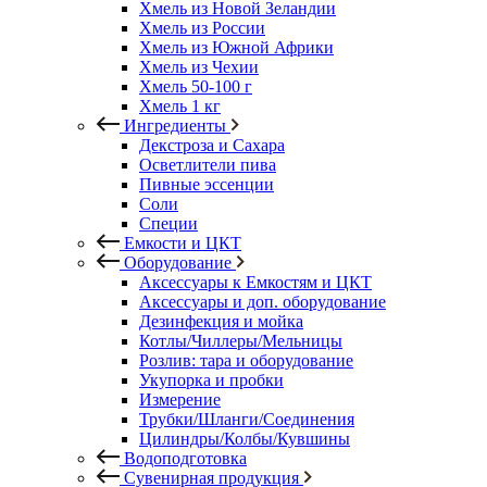
Хмель из Новой Зеландии
Хмель из России
Хмель из Южной Африки
Хмель из Чехии
Хмель 50-100 г
Хмель 1 кг
Ингредиенты
Декстроза и Сахара
Осветлители пива
Пивные эссенции
Соли
Специи
Емкости и ЦКТ
Оборудование
Аксессуары к Емкостям и ЦКТ
Аксессуары и доп. оборудование
Дезинфекция и мойка
Котлы/Чиллеры/Мельницы
Розлив: тара и оборудование
Укупорка и пробки
Измерение
Трубки/Шланги/Соединения
Цилиндры/Колбы/Кувшины
Водоподготовка
Сувенирная продукция