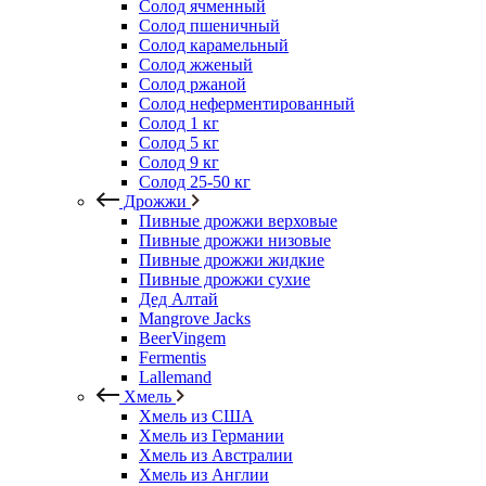
Солод ячменный
Солод пшеничный
Солод карамельный
Солод жженый
Солод ржаной
Солод неферментированный
Солод 1 кг
Солод 5 кг
Солод 9 кг
Солод 25-50 кг
Дрожжи
Пивные дрожжи верховые
Пивные дрожжи низовые
Пивные дрожжи жидкие
Пивные дрожжи сухие
Дед Алтай
Mangrove Jacks
BeerVingem
Fermentis
Lallemand
Хмель
Хмель из США
Хмель из Германии
Хмель из Австралии
Хмель из Англии