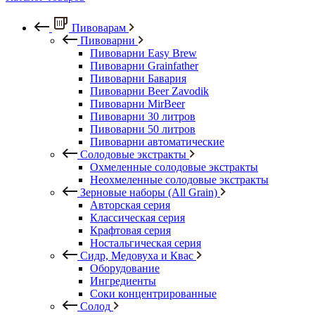
Пивоварам
Пивоварни
Пивоварни Easy Brew
Пивоварни Grainfather
Пивоварни Бавария
Пивоварни Beer Zavodik
Пивоварни MirBeer
Пивоварни 30 литров
Пивоварни 50 литров
Пивоварни автоматические
Солодовые экстракты
Охмеленные солодовые экстракты
Неохмеленные солодовые экстракты
Зерновые наборы (All Grain)
Авторская серия
Классическая серия
Крафтовая серия
Ностальгическая серия
Сидр, Медовуха и Квас
Оборудование
Ингредиенты
Соки концентрированные
Солод