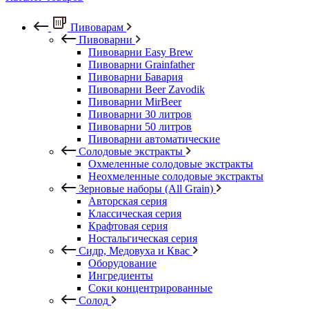
Пивоварам
Пивоварни
Пивоварни Easy Brew
Пивоварни Grainfather
Пивоварни Бавария
Пивоварни Beer Zavodik
Пивоварни MirBeer
Пивоварни 30 литров
Пивоварни 50 литров
Пивоварни автоматические
Солодовые экстракты
Охмеленные солодовые экстракты
Неохмеленные солодовые экстракты
Зерновые наборы (All Grain)
Авторская серия
Классическая серия
Крафтовая серия
Ностальгическая серия
Сидр, Медовуха и Квас
Оборудование
Ингредиенты
Соки концентрированные
Солод