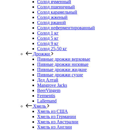
Солод ячменный
Солод пшеничный
Солод карамельный
Солод жженый
Солод ржаной
Солод неферментированный
Солод 1 кг
Солод 5 кг
Солод 9 кг
Солод 25-50 кг
Дрожжи
Пивные дрожжи верховые
Пивные дрожжи низовые
Пивные дрожжи жидкие
Пивные дрожжи сухие
Дед Алтай
Mangrove Jacks
BeerVingem
Fermentis
Lallemand
Хмель
Хмель из США
Хмель из Германии
Хмель из Австралии
Хмель из Англии