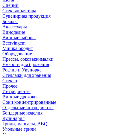
Специи
Стеклянная тара
Сувенирная продукция
Бокалы
Аксессуары
Виноделие
Винные наборы
Beervingem
Мишка бродит
Оборудование
Прессы, соковыжималки
Емкости для брожения
Розлив и Укупорка
Стеллажи для хранения
Стекло
Прочее
Ингредиенты
Винные дрожжи
Соки концентрированные
Отдельные ингредиенты
Бондарные изделия
Кулинария
Грили, мангалы, BBQ
Угольные грили