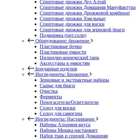
Спиртовые дрожжи Дед Алтай
Спиртовые дрожжи Домашняя Мануфактура
Спиртовые дрожжи Дрожжевой комбинат
Спиртовые дрожжи Хмельные
Спиртовые дрожжи для виски
Спиртовые дрожжи для зерновой браги
Подкормка (пит.соли)
Оборудование: брожение
Пластиковые бочки
Пластиковые емкости
Цилиндро-конический танк
Аксессуары к емкостям
Бондарные изделия
Ингредиенты: Брожение
Зерновые и экстрактные наборы
Сырье для браги
Очистка
Ферменты
Пеногасители/Осветлители
Солод для виски
Солод для самогона
Ингредиенты: Настаивание
Наборы Алхимия вкуса
Наборы Мишка настаивает
Набор трав и специй Домашняя