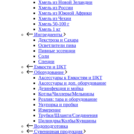
Хмель из Новой Зеландии
Хмель из России
Хмель из Южной Африки
Хмель из Чехии
Хмель 50-100 г
Хмель 1 кг
Ингредиенты
Декстроза и Сахара
Осветлители пива
Пивные эссенции
Соли
Специи
Емкости и ЦКТ
Оборудование
Аксессуары к Емкостям и ЦКТ
Аксессуары и доп. оборудование
Дезинфекция и мойка
Котлы/Чиллеры/Мельницы
Розлив: тара и оборудование
Укупорка и пробки
Измерение
Трубки/Шланги/Соединения
Цилиндры/Колбы/Кувшины
Водоподготовка
Сувенирная продукция