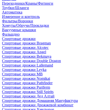
Переходники/Краны/Фитинги
Трубки/Шланги
Автоматика
Измерение и контроль
Фильтры/Воронки
Хомуты/Обручи/Прокладки
Вакуумные крышки
Фальшдно
Спиртовые дрожжи
Спиртовые дрожжи Bragman
Спиртовые дрожжи Alcotec
Спиртовые дрожжи Angel
Спиртовые дрожжи Bekmaya
Спиртовые дрожжи Double Dragon
Спиртовые дрожжи Lallemand
Спиртовые дрожжи Leyka
Спиртовые дрожжи MB
Спиртовые дрожжи Nomikai
Спиртовые дрожжи Pathfinder
Спиртовые дрожжи Puriferm
Спиртовые дрожжи Still Spirits
Спиртовые дрожжи Дед Алтай
Спиртовые дрожжи Домашняя Мануфактура
Спиртовые дрожжи Дрожжевой комбинат
Спиртовые дрожжи Хмельные