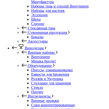
Мануфактура
Наборы трав и специй Beervingem
Наборы для настоек
Эссенции
Щепа
Специи
Стеклянная тара
Сувенирная продукция
Бокалы
Аксессуары
Виноделам
Винные наборы
Beervingem
Мишка бродит
Оборудование
Прессы, соковыжималки
Емкости для брожения
Розлив и Укупорка
Стеллажи для хранения
Стекло
Прочее
Ингредиенты
Винные дрожжи
Соки концентрированные