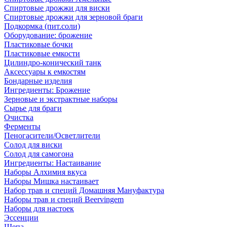
Спиртовые дрожжи для виски
Спиртовые дрожжи для зерновой браги
Подкормка (пит.соли)
Оборудование: брожение
Пластиковые бочки
Пластиковые емкости
Цилиндро-конический танк
Аксессуары к емкостям
Бондарные изделия
Ингредиенты: Брожение
Зерновые и экстрактные наборы
Сырье для браги
Очистка
Ферменты
Пеногасители/Осветлители
Солод для виски
Солод для самогона
Ингредиенты: Настаивание
Наборы Алхимия вкуса
Наборы Мишка настаивает
Набор трав и специй Домашняя Мануфактура
Наборы трав и специй Beervingem
Наборы для настоек
Эссенции
Щепа