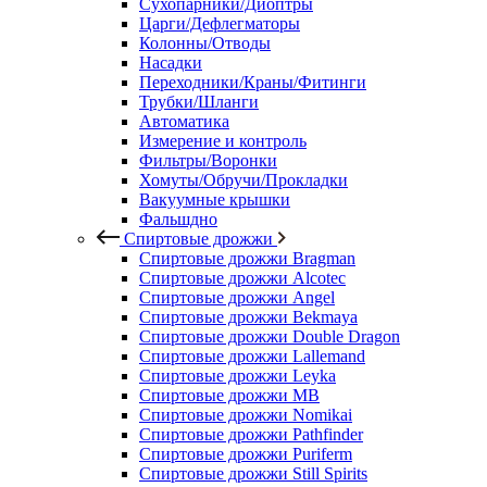
Сухопарники/Диоптры
Царги/Дефлегматоры
Колонны/Отводы
Насадки
Переходники/Краны/Фитинги
Трубки/Шланги
Автоматика
Измерение и контроль
Фильтры/Воронки
Хомуты/Обручи/Прокладки
Вакуумные крышки
Фальшдно
Спиртовые дрожжи
Спиртовые дрожжи Bragman
Спиртовые дрожжи Alcotec
Спиртовые дрожжи Angel
Спиртовые дрожжи Bekmaya
Спиртовые дрожжи Double Dragon
Спиртовые дрожжи Lallemand
Спиртовые дрожжи Leyka
Спиртовые дрожжи MB
Спиртовые дрожжи Nomikai
Спиртовые дрожжи Pathfinder
Спиртовые дрожжи Puriferm
Спиртовые дрожжи Still Spirits