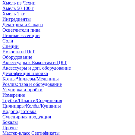
Хмель из Чехии
Хмель 50-100 г
Хмель 1 кг
Ингредиенты
Декстроза и Сахара
Осветлители пива
Пивные эссенции
Соли
Специи
Емкости и ЦКТ
Оборудование
Аксессуары к Емкостям и ЦКТ
Аксессуары и доп. оборудование
Дезинфекция и мойка
Котлы/Чиллеры/Мельницы
Розлив: тара и оборудование
Укупорка и пробки
Измерение
Трубки/Шланги/Соединения
Цилиндры/Колбы/Кувшины
Водоподготовка
Сувенирная продукция
Бокалы
Прочее
Мастер-класс Сертификаты