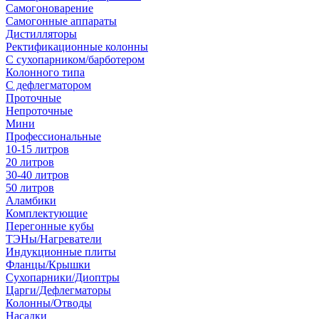
Самогоноварение
Самогонные аппараты
Дистилляторы
Ректификационные колонны
С сухопарником/барботером
Колонного типа
С дефлегматором
Проточные
Непроточные
Мини
Профессиональные
10-15 литров
20 литров
30-40 литров
50 литров
Аламбики
Комплектующие
Перегонные кубы
ТЭНы/Нагреватели
Индукционные плиты
Фланцы/Крышки
Сухопарники/Диоптры
Царги/Дефлегматоры
Колонны/Отводы
Насадки