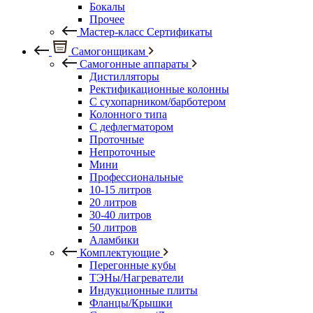
Бокалы
Прочее
Мастер-класс Сертификаты
Самогонщикам
Самогонные аппараты
Дистилляторы
Ректификационные колонны
С сухопарником/барботером
Колонного типа
С дефлегматором
Проточные
Непроточные
Мини
Профессиональные
10-15 литров
20 литров
30-40 литров
50 литров
Аламбики
Комплектующие
Перегонные кубы
ТЭНы/Нагреватели
Индукционные плиты
Фланцы/Крышки