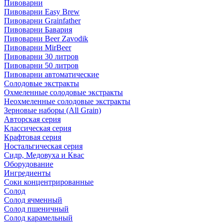
Пивоварни
Пивоварни Easy Brew
Пивоварни Grainfather
Пивоварни Бавария
Пивоварни Beer Zavodik
Пивоварни MirBeer
Пивоварни 30 литров
Пивоварни 50 литров
Пивоварни автоматические
Солодовые экстракты
Охмеленные солодовые экстракты
Неохмеленные солодовые экстракты
Зерновые наборы (All Grain)
Авторская серия
Классическая серия
Крафтовая серия
Ностальгическая серия
Сидр, Медовуха и Квас
Оборудование
Ингредиенты
Соки концентрированные
Солод
Солод ячменный
Солод пшеничный
Солод карамельный